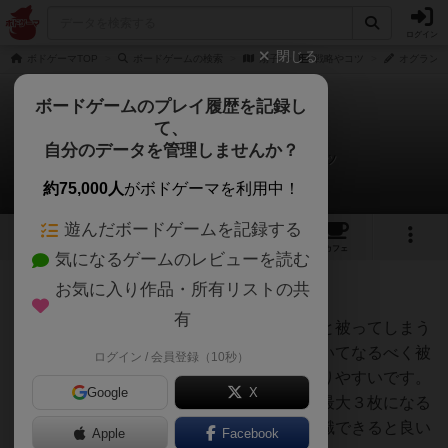
ログイン
閉じる
ボドゲーマTOP
ボードゲームの検索
扇子
戦略やコツ
オグランド（
ボードゲームのプレイ履歴を記録し
て、
扇子
自分のデータを管理しませんか？
オグランド（Oguland）さんの戦略やコツ
約75,000人
がボドゲーマを利用中！
遊んだボードゲームを記録する
2
1
4
トップ
画像
動画
レビュー
カフェ
気になるゲームのレビューを読む
お気に入り作品・所有リストの共
59名
0名
11ヶ月前
有
３色しかないので、他の人が集めている色と被ってしまう
のですが、現在進行形で集めている色についてなるべく被
ログイン / 会員登録（10秒）
る人数が少ない方がカードの選択肢が広がりやすいです。
Google
X
また、追加ボーナスで獲得できるカードが最大３枚になる
のですが、３枚は難しくとも２枚獲得は意識できると良い
Apple
Facebook