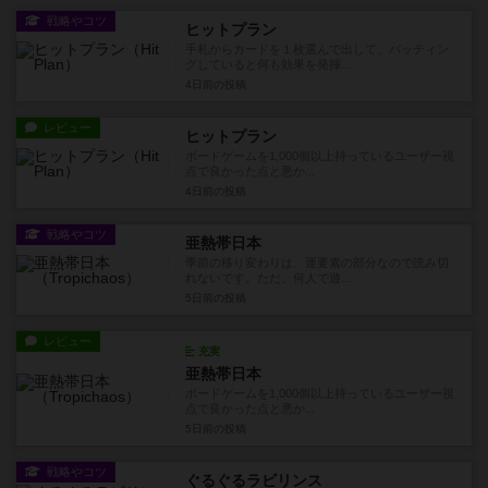
戦略やコツ
ヒットプラン
手札からカードを１枚選んで出して、バッティン
グしていると何も効果を発揮...
4日前
の投稿
レビュー
ヒットプラン
ボードゲームを1,000個以上持っているユーザー視
点で良かった点と悪か...
4日前
の投稿
戦略やコツ
亜熱帯日本
季節の移り変わりは、運要素の部分なので読み切
れないです。ただ、何人で遊...
5日前
の投稿
レビュー
充実
亜熱帯日本
ボードゲームを1,000個以上持っているユーザー視
点で良かった点と悪か...
5日前
の投稿
戦略やコツ
ぐるぐるラビリンス