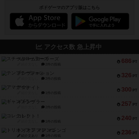
ボドゲーマのアプリ版はこちら
アクセス数 急上昇中
スチームローラーズ
686
PT
紹介文なし
2件の投稿
テンプテーション
326
PT
紹介文なし
2件の投稿
アマナイト
300
PT
紹介文なし
1件の投稿
ギャンブラー
257
PT
紹介文なし
2件の投稿
コレクト！
240
PT
紹介文なし
1件の投稿
トリオンフ ア マレンゴ
236
PT
紹介文あり
1件の投稿