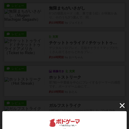
レビュー
無限まちがいさがし
6つの場面カード（表、裏で違う絵）が何枚かあ
り、そのうち3つ選んで、同...
約15時間前
by ジェイとと
レビュー
充実
チケットトゥライド / チケットトゥライドアメリカ
デジタルソロプレイ。元祖チケライ？マップがた
くさん出てるからどれをプレ...
約16時間前
by おーちゃん
レビュー
画像付き
充実
ホットストリーク
星7軽〜中量級を中心にプレイするゲーマーの感想
です。ボードゲーム会にて...
約23時間前
by おとん
レビュー
ガルフストライク
1983年にVictory Gamesが出版した『Gulf Strik...
約23時間前
by Chaco