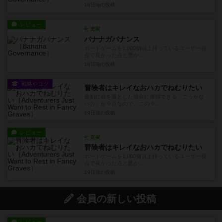
18日前
の投稿
レビュー
充実
バナナガバナンス
ボードゲームを1,000個以上持っているユーザー視
点で良かった点と悪か...
18日前
の投稿
戦略やコツ
冒険者はキレイなおハカでねむりたい
最初に命を落とした場合に獲得できる「ごうかな
ハカ」が９点なので、この９...
19日前
の投稿
レビュー
充実
冒険者はキレイなおハカでねむりたい
ボードゲームを1,000個以上持っているユーザー視
点で良かった点と悪か...
19日前
の投稿
会員の新しい投稿