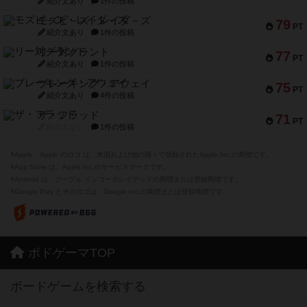
紹介文あり
1件の投稿
モズビ－ズ・レイダ－ズ
79
PT
紹介文あり
1件の投稿
リー対グラント
77
PT
紹介文あり
1件の投稿
ブレーキング・アウェイ
75
PT
紹介文あり
4件の投稿
ザ・フラッド
71
PT
紹介文なし
1件の投稿
※Apple、Apple のロゴ は、米国および他の国々で登録されたApple Inc.の商標です。
※App Store は、Apple Inc.のサービスマークです。
※Android は、グーグル インコーポレイテッドの商標または登録商標です。
※Google Play とそのロゴは、Google Inc.の商標または登録商標です。
ボドゲーマTOP
ボードゲームを検索する