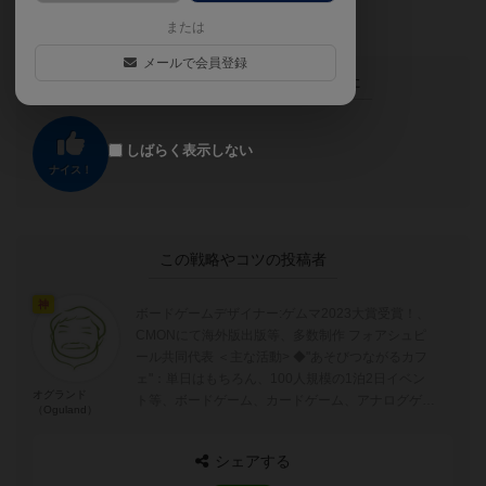
かと思います。
または
メールで会員登録
この投稿に
0
名が
ナイス！
しました
しばらく表示しない
ナイス！
この戦略やコツの投稿者
神
ボードゲームデザイナー:ゲムマ2023大賞受賞！、
CMONにて海外版出版等、多数制作 フォアシュピ
ール共同代表 ＜主な活動> ◆"あそびつながるカフ
ェ"：単日はもちろん、100人規模の1泊2日イベン
オグランド
ト等、ボードゲーム、カードゲーム、アナログゲー
（Oguland）
ムを広める活動 ◆...
シェアする