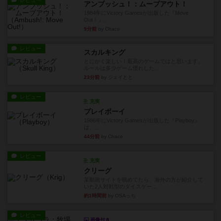
レビュー
アンブッシュ！：ムーブアウト！
1984年にVictory Gamesが出版した『Move
Out！』...
9分前
by Chaco
レビュー
スカルキング
とにかく楽しい！最高のゲームではと思います。
ルールは多少ゲーム慣れした...
23分前
by ジェイとと
レビュー
充実
プレイボーイ
1986年にVictory Gamesが出版した『Playboy』
は、...
44分前
by Chaco
レビュー
充実
クリーグ
某動画サイトを眺めてたら、海外の方が紹介して
いた2人対戦型のダイスゲー...
約1時間前
by OSAっち
レビュー
画像付き