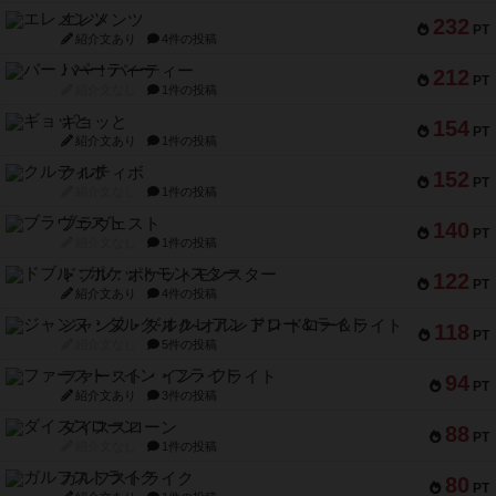
エレメンツ
232
PT
紹介文あり
4件の投稿
バー！パーティー
212
PT
紹介文なし
1件の投稿
ギョッと
154
PT
紹介文あり
1件の投稿
クルティボ
152
PT
紹介文なし
1件の投稿
ブラヴェスト
140
PT
紹介文なし
1件の投稿
ドブル：ポケットモンスター
122
PT
紹介文あり
4件の投稿
ジャンヌ・ダルク-オルレアン ドロー＆ライト
118
PT
紹介文なし
5件の投稿
ファースト・イン・フライト
94
PT
紹介文あり
3件の投稿
ダイススローン
88
PT
紹介文なし
1件の投稿
ガルフストライク
80
PT