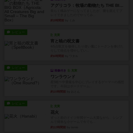
アグリコラ：牧場の動物たち THE BIG BOX
長らく積みゲーになってましたが、腰を据えてプ
レイできましたのでやってみ...
約3時間前
by くみ
レビュー
充実
宵と暁の呪文書
4/5点呪文を修得したり使い魔にトークンを捧げた
りして得点を増やしてい...
約6時間前
by ワタル
レビュー
画像付き
充実
ワンラウンド
星5軽〜中量級を中心にプレイするゲーマーの感想
です。今回はボードゲーム...
約10時間前
by おとん
レビュー
充実
花火
ずっと前のドイツ年間ゲーム大賞ながら、シンプ
ルで簡単な小ゲームで今でも...
約12時間前
by tamio