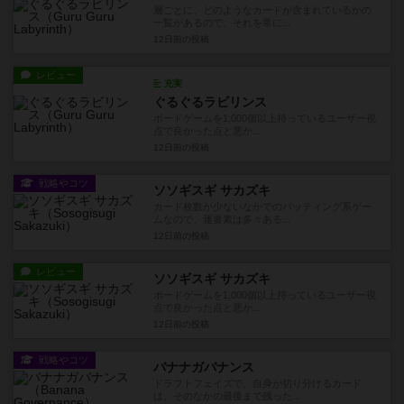
層ごとに、どのようなカードが含まれているかの
一覧があるので、それを常に...
12日前
の投稿
レビュー
充実
ぐるぐるラビリンス
ボードゲームを1,000個以上持っているユーザー視
点で良かった点と悪か...
12日前
の投稿
戦略やコツ
ソソギスギ サカズキ
カード枚数が少ないなかでのバッティング系ゲー
ムなので、運要素は多々ある...
12日前
の投稿
レビュー
ソソギスギ サカズキ
ボードゲームを1,000個以上持っているユーザー視
点で良かった点と悪か...
12日前
の投稿
戦略やコツ
バナナガバナンス
ドラフトフェイズで、自身が切り分けるカード
は、そのなかの最後まで残った...