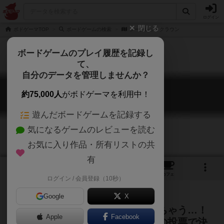
ログイン
閉じる
ボドゲーマTOP
ボードゲームの検索
シークレットクラウン
ボードゲームのプレイ履歴を記録し
て、
自分のデータを管理しませんか？
シークレットクラウン
約75,000人
がボドゲーマを利用中！
Secret crown
遊んだボードゲームを記録する
気になるゲームのレビューを読む
お気に入り作品・所有リストの共
有
1
1
12
トップ
画像
動画
レビュー
カフェ
ログイン / 会員登録（10秒）
Google
X
誰が投票してくれたのか気になっちゃう…！
Apple
Facebook
お題に最もふさわしい王様を秘密の投票で決