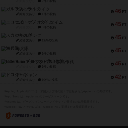
紹介文なし
2件の投稿
ガルフストライク
46
PT
紹介文あり
1件の投稿
エコーズ・オブ・タイム
45
PT
紹介文なし
8件の投稿
スカルキング
45
PT
紹介文あり
12件の投稿
海兵隊
45
PT
紹介文あり
1件の投稿
Bitter End ブタペスト救出作戦
45
PT
紹介文なし
1件の投稿
ドコジャン
42
PT
紹介文あり
10件の投稿
※Apple、Apple のロゴ は、米国および他の国々で登録されたApple Inc.の商標です。
※App Store は、Apple Inc.のサービスマークです。
※Android は、グーグル インコーポレイテッドの商標または登録商標です。
※Google Play とそのロゴは、Google Inc.の商標または登録商標です。