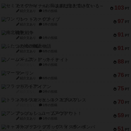
セミファイナル ～お前はまだ生きている～
103
PT
紹介文あり
1件の投稿
ワン・トゥ・ファイブ
97
PT
紹介文あり
1件の投稿
南北戦争
91
PT
紹介文あり
1件の投稿
ふたつの城の物語
91
PT
紹介文あり
6件の投稿
ノームズ・アット・ナイト
88
PT
紹介文なし
1件の投稿
マーリン
76
PT
紹介文あり
6件の投稿
フラットアイアン
75
PT
紹介文なし
2件の投稿
トランスオリエント・エクスプレス
70
PT
紹介文なし
1件の投稿
アンブッシュ！：ムーブアウト！
59
PT
紹介文あり
1件の投稿
キャプテン・フリップ：イスラ・ボンバ
51
PT