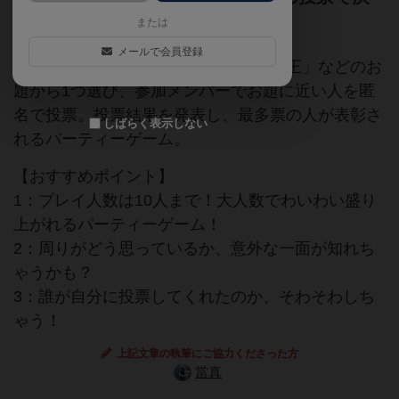
めるパーティーゲーム！
または
メールで会員登録
親は「腕枕王」「グルメ王」「優しさ王」などのお
題から1つ選び、参加メンバーでお題に近い人を匿
名で投票。投票結果を発表し、最多票の人が表彰さ
しばらく表示しない
れるパーティーゲーム。
【おすすめポイント】
1：プレイ人数は10人まで！大人数でわいわい盛り
上がれるパーティーゲーム！
2：周りがどう思っているか、意外な一面が知れち
ゃうかも？
3：誰が自分に投票してくれたのか、そわそわしち
ゃう！
上記文章の執筆にご協力くださった方
當真