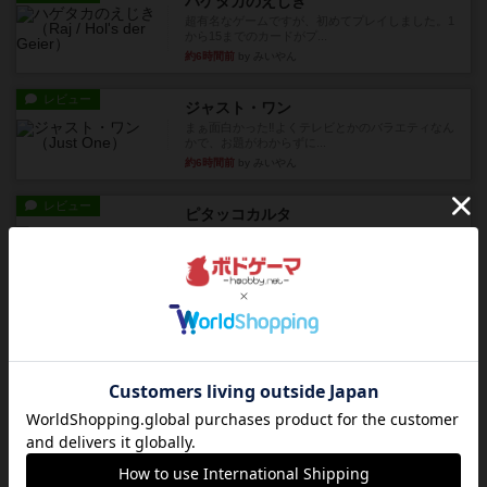
ハゲタカのえじき
超有名なゲームですが、初めてプレイしました。1
から15までのカードがプ...
約6時間前
by みいやん
レビュー
ジャスト・ワン
まぁ面白かった‼️よくテレビとかのバラエティなん
かで、お題がわからずに...
約6時間前
by みいやん
レビュー
ピタッコカルタ
ボドゲ相席会でプレイしましたひらがなが書かれ
たカードを2枚まで手をつけ...
約6時間前
by みいやん
ルール/インスト
画像付き
充実
ノームズ・アット・ナイト
ベネボレンス女王は、忠実な臣民を称えるための
祝宴を開こうとしています。...
約7時間前
by jurong
レビュー
画像付き
充実
フラットアイアン