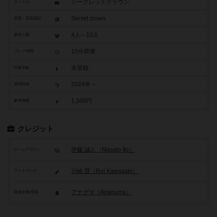
シークレットクラウン
タイトル
Secret crown
原題・英題表記
4人～10人
参加人数
10分前後
プレイ時間
未登録
対象年齢
2024年～
発売時期
1,500円
参考価格
クレジット
伊藤 誠人（Masato Ito）
ゲームデザイン
川崎 塁（Rui Kawasaki）
アートワーク
アナグマ（Anaguma）
関連企業/団体