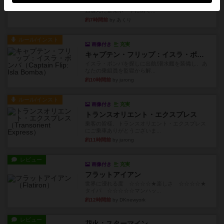
1~2人に限定された、エンジンビルド系のシステ
ム選んだ企業ボードに街で...
約7時間前
by あくり
ルール/インスト
画像付き
充実
キャプテン・フリップ：イスラ・ボンバ
イスラ・ボンバを探しに出航!潜水艦を装備し、あ
なたの乗組員を監獄から解...
約10時間前
by jurong
ルール/インスト
画像付き
充実
トランスオリエント・エクスプレス
乗客の皆様、トランスオリエント・エクスプレス
にご乗車ありがとうございま...
約11時間前
by jurong
レビュー
画像付き
充実
フラットアイアン
世界に浸れる度 ☆☆☆☆★楽しさ ☆☆☆☆★
タイパ ☆☆☆☆☆マンハッ...
約12時間前
by DKnewyork
レビュー
花火：スターマイン