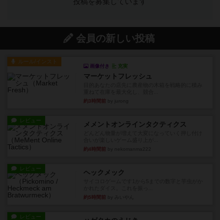
投稿を募集しています
会員の新しい投稿
ルール/インスト
画像付き
充実
マーケットフレッシュ
目的あなたの店先に農産物の木箱を戦略的に積み
重ねて在庫を最大化し、競合...
約3時間前
by jurong
レビュー
メメントオンラインタクティクス
どんどん物量が増えて大変になっていく押し付け
合いが楽しいゲーム盛り上が...
約4時間前
by nekomanma222
レビュー
ヘックメック
サイコロゲームです1から5までの数字と芋虫がか
かれたダイス。これを振っ...
約5時間前
by みいやん
レビュー