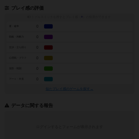
プレイ感の評価
トグルスイッチを押すとプレイ感（
※
）の投票ができます
0
運・確率
0
戦略・判断力
0
交渉・立ち回り
0
心理戦・ブラフ
0
攻防・戦闘
0
アート・外見
似たプレイ感のゲームを探す→
データに関する報告
ログインするとフォームが表示されます