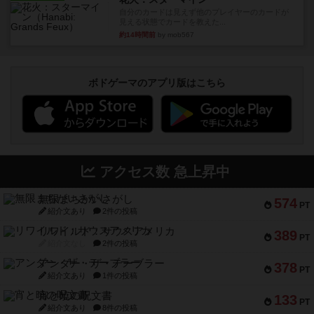
自分のカードは見えず他のプレイヤーのカードが
見える状態でカードを教えた...
約14時間前
by mob567
ボドゲーマのアプリ版はこちら
アクセス数 急上昇中
無限まちがいさがし
574
PT
紹介文あり
2件の投稿
リワイルド：サウスアメリカ
389
PT
紹介文なし
2件の投稿
アンダー・ザ・テーブラー
378
PT
紹介文あり
1件の投稿
宵と暁の呪文書
133
PT
紹介文あり
8件の投稿