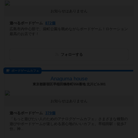
お知らせはありません
遊べるボードゲーム
872個
広島市内中心部で、袋町公園を眺めながらボードゲーム！ロケーション
最高のお店です！
フォローする
ボードゲームカフェ
Anaguma house
東京都新宿区早稲田鶴巻町556番地 北川ビル301
お知らせはありません
遊べるボードゲーム
379個
「もっと遊びたい人のためのアナログゲームカフェ」さまざまな種類の
遊びやボードゲームが楽しめる居心地のいいカフェ。早稲田駅：徒歩7
分。神...