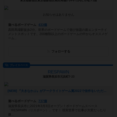
東京都新宿区東京都新宿区高田馬場2-14-8 竹内ビル地下1階
お知らせはありません
遊べるボードゲーム
433個
高田馬場駅徒歩2分。世界のボードゲームで遊び放題の新エンターテイ
メントスポットです。200種類以上のボードゲームの中からオススメゲ
ーム...
フォローする
プレイスペース
RESPAWN
滋賀県長浜市元浜町7-23
[NEW] 『大きなかぶ』がアークライトゲーム賞2022で佳作をいただきました！！（2022年07月20日 13時29分）
遊べるボードゲーム
737個
滋賀県長浜市に2021年3月3日オープン！ボードゲームスペース
「RESPAWN（リスポーン）」です！ 現実世界で仕事が大変だったり
嫌...