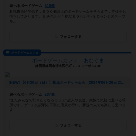
遊べるボードゲーム
615個
札幌市西区琴似で，５００個以上のボードゲームをそろえて，皆様をお
待ちしております。 組み合わせ可能な９０センチ×９０センチのテーブ
ル...
フォローする
ボードゲームカフェ
ボードゲームカフェ あなぐま
静岡県静岡市清水区巴町７−３ コーポ S4 3F
[NEW] 【6月30日（日）】相席ボードゲーム会（2024年06月26日 21時36分）
遊べるボードゲーム
287個
“またみんなで行きたくなるカフェ“ 恋人や友達、家族で気軽に遊べる場
所です。ゲームの説明を丁寧に店員が行い、新規の人でも楽しく遊べま
す...
フォローする