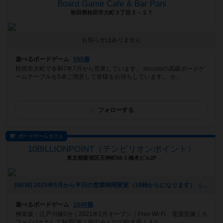
Board Game Cafe & Bar Pani
秋田県秋田市大町３丁目２－２７
お知らせはありません
遊べるボードゲーム
595個
秋田市大町で令和7年7月から営業しています。 niccoloの高級ボードゲ
ームテーブルを5卓ご用意して皆様をお待ちしています。 カ...
フォローする
ボードゲームカフェ
10BILLIONPOINT（テンビリオンポイント）
東京都新宿区天神町68-3 橋本ビル2F
[NEW] 2025年5月から平日の営業時間変更（19時からになります）（2025年06月20日 16時25分）
遊べるボードゲーム
1040個
神楽坂・江戸川橋5分｜2021年2月オープン｜Free Wi-Fi、電源完備｜カ
フェ / バーとして利用OK｜街のみんなの給水所｜また...