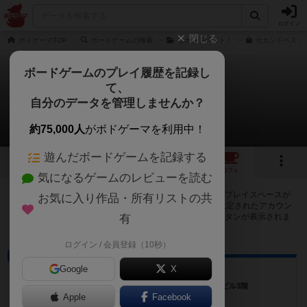
ログイン
閉じる
ボドゲーマTOP
ボードゲームの検索
セカンドベスト！
セカンドベストの
ボードゲームのプレイ履歴を記録し
て、
セカンドベスト
自分のデータを管理しませんか？
57店のカフェ/スペースが提供中
約75,000人
がボドゲーマを利用中！
遊んだボードゲームを記録する
2
3
4
57
トップ
画像
動画
レビュー
カフェ
気になるゲームのレビューを読む
セカンドベストで遊ぶことができるボードゲームカフェ・プレイスペースが
お気に入り作品・所有リストの共
57店登録されています。公開プロフィールの都道府県が設定されたアカウン
トでログインすると、同じ都道府県内の店舗に絞り込むボタンが表示されま
有
す。
ログイン / 会員登録（10秒）
ボードゲームカフェ
Google
X
ボードゲームカフェSpla
奈良県奈良市奈良市西大寺北町1丁目6-10 北和ビル3階
Apple
Facebook