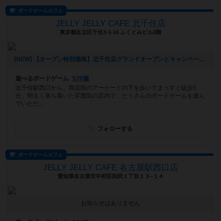
ボードゲームカフェ
JELLY JELLY CAFE 北千住店
東京都足立区千住3-1-16 ふくとみビル2階
[NEW] 【オープン特別価格】北千住店グランドオープンとキャンペーンのご案内（2026年01月09日 14時39分）
遊べるボードゲーム
570個
北千住駅西口から、商店街のアーケードの下を歩いてまっすぐ徒歩5
分。明るく落ち着いた雰囲気の店内で、たくさんのボードゲームを遊ん
でいただ...
フォローする
ボードゲームカフェ
JELLY JELLY CAFE 名古屋駅西口店
愛知県名古屋市中村区則武１丁目１３−１４
お知らせはありません