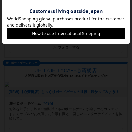
[NEW] ポーカーを遊ぼう！【くるぽか】（2024年09月01日 12時59分）
遊べるボードゲーム
1420個
プレイスペースで遊んで気に入ったゲームを購入することも出来ます！
フォローする
ボードゲームカフェ
JELLYJELLYCAFE心斎橋店
大阪府大阪市中央区東心斎橋1-12-19エイトビルヂング5F
[NEW] 【心斎橋店】じっくりボードゲームの世界に浸かってみよう！平日重ゲー会【テラフォーミング・マーズ】（2024年08月28日 13時22分）
遊べるボードゲーム
749個
お酒を片手に、約700種類以上ものボードゲームが楽しめるカフェで
す。カップルやお友達、お仕事仲間と、新しいエンターテイメントを体
験して...