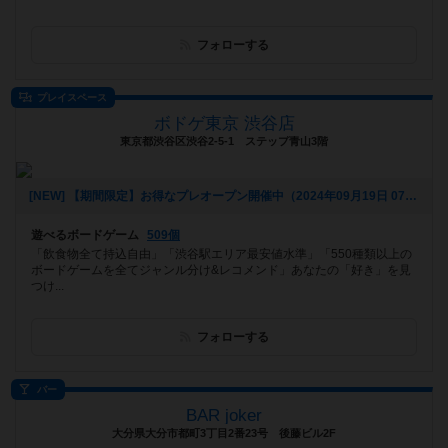
フォローする
プレイスペース
ボドゲ東京 渋谷店
東京都渋谷区渋谷2-5-1 ステップ青山3階
[NEW] 【期間限定】お得なプレオープン開催中（2024年09月19日 07時32分）
遊べるボードゲーム
509個
「飲食物全て持込自由」「渋谷駅エリア最安値水準」「550種類以上の
ボードゲームを全てジャンル分け&レコメンド」あなたの「好き」を見
つけ...
フォローする
バー
BAR joker
大分県大分市都町3丁目2番23号 後藤ビル2F