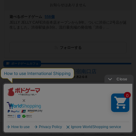
お知らせはありません
遊べるボードゲーム
556個
JELLY JELLY CAFE渋谷本店オープンから9年。ついに渋谷に2号店が誕
生しました。渋谷駅徒歩3分。流行最先端の発信地「渋谷」...
フォローする
ボードゲームカフェ
リトルケイブ新宿南口店
東京都渋谷区代々木2-6-8
お知らせはありません
遊べるボードゲーム
1961個
ＪＲ新宿駅の南口から徒歩２分 お一人様でもご家族や友達でも遊べる
料理とお酒の美味しいボードゲームカフェです