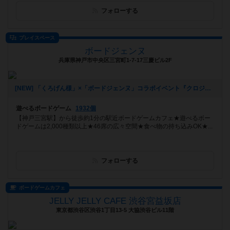
フォローする
プレイスペース
ボードジェンヌ
兵庫県神戸市中央区三宮町1-7-17三慶ビル2F
[NEW] 「くろげん様」×「ボードジェンヌ」コラボイベント『クロジェンヌ会』（2021年02月13日 14時21分）
遊べるボードゲーム
1932個
【神戸三宮駅】から徒歩約1分の駅近ボードゲームカフェ★遊べるボー
ドゲームは2,000種類以上★46席の広々空間★食べ物の持ち込みOK★...
フォローする
ボードゲームカフェ
JELLY JELLY CAFE 渋谷宮益坂店
東京都渋谷区渋谷1丁目13-5 大協渋谷ビル11階