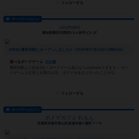
フォローする
ボードゲームカフェ
uzumaro
愛知県豊田市西町6-3-4 坂平ビル 1F
[NEW] 豊田市駅にオープンしました✨（2026年07月24日 13時44分）
遊べるボードゲーム
632個
豊田市駅より徒歩4分！ボードゲーム遊ぶならuzumaroうずまろ！ ボー
ドゲームと紅茶とお酒のお店。 ボドゲをあまりやったことがな...
フォローする
ボードゲームカフェ
ボドゲカフェ れもん
京都府京都市東山区泉涌寺雀ケ森町７ー６