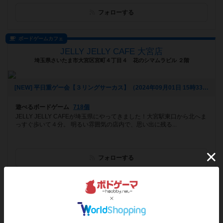
フォローする
ボードゲームカフェ
JELLY JELLY CAFE 大宮店
埼玉県さいたま市大宮区宮町４丁目４ 花のシマムラビル ２階
[NEW] 平日重ゲー会【３リングサーカス】（2024年09月01日 15時33分）
遊べるボードゲーム
718個
JELLY JELLY CAFEが埼玉県にやってきました！大宮駅東口から北へま
っすぐ歩いて４分。 明るい雰囲気の店内で、思い出に残る...
フォローする
プレイスペース
ボードゲームショップ＆プレイスペース さいふる[xi-full]
福岡県久留米市東櫛原町１１０５-１-2階