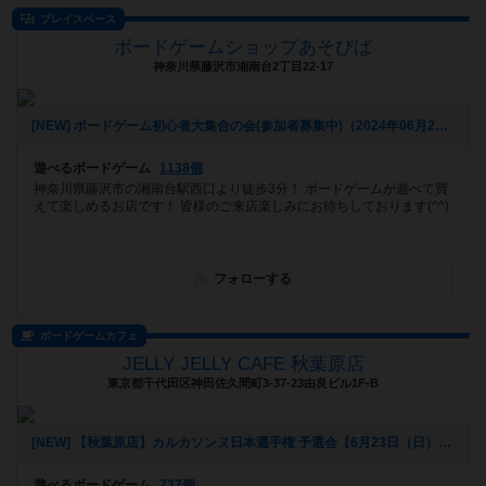
プレイスペース
ボードゲームショップあそびば
神奈川県藤沢市湘南台2丁目22-17
[NEW] ボードゲーム初心者大集合の会(参加者募集中)（2024年06月21日 09時28分）
遊べるボードゲーム
1138個
神奈川県藤沢市の湘南台駅西口より徒歩3分！ ボードゲームが遊べて買
えて楽しめるお店です！ 皆様のご来店楽しみにお待ちしております(^^)
フォローする
ボードゲームカフェ
JELLY JELLY CAFE 秋葉原店
東京都千代田区神田佐久間町3-37-23由良ビル1F-B
[NEW] 【秋葉原店】カルカソンヌ日本選手権 予選会【6月23日（日）】（2024年05月15日 15時55分）
遊べるボードゲーム
737個