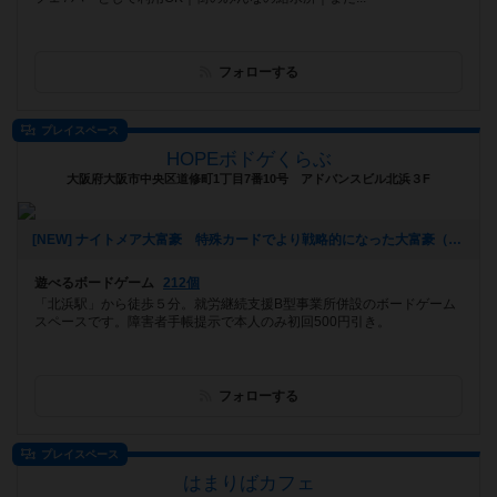
フォローする
プレイスペース
HOPEボドゲくらぶ
大阪府大阪市中央区道修町1丁目7番10号 アドバンスビル北浜３F
[NEW] ナイトメア大富豪 特殊カードでより戦略的になった大富豪（2025年02月03日 11時33分）
遊べるボードゲーム
212個
「北浜駅」から徒歩５分。就労継続支援B型事業所併設のボードゲーム
スペースです。障害者手帳提示で本人のみ初回500円引き。
フォローする
プレイスペース
はまりばカフェ