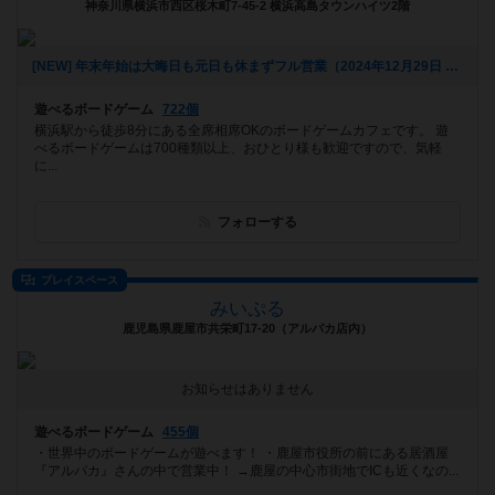
神奈川県横浜市西区桜木町7-45-2 横浜高島タウンハイツ2階
[NEW] 年末年始は大晦日も元日も休まずフル営業（2024年12月29日 20時19分）
遊べるボードゲーム
722個
横浜駅から徒歩8分にある全席相席OKのボードゲームカフェです。 遊
べるボードゲームは700種類以上、おひとり様も歓迎ですので、気軽
に...
フォローする
プレイスペース
みいぷる
鹿児島県鹿屋市共栄町17-20（アルパカ店内）
お知らせはありません
遊べるボードゲーム
455個
・世界中のボードゲームが遊べます！ ・鹿屋市役所の前にある居酒屋
『アルパカ』さんの中で営業中！ →鹿屋の中心市街地でICも近くなの...