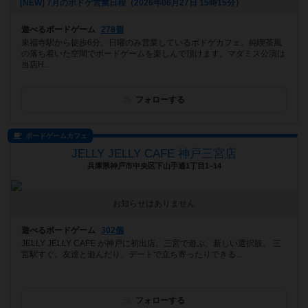
[NEW] 7月のボドゲ営業日程（2026年06月27日 15時15分）
遊べるボードゲーム
278個
東福寺駅から徒歩6分。日曜のみ営業しているボドゲカフェ。純喫茶風
の落ち着いた空間でボードゲームを楽しんで頂けます。マダミス公演は
当店H...
フォローする
ボードゲームカフェ
JELLY JELLY CAFE 神戸三宮店
兵庫県神戸市中央区下山手通1丁目1−14
お知らせはありません
遊べるボードゲーム
302個
JELLY JELLY CAFE が神戸に初出店。三宮で遊ぶ、新しい選択肢。 三
宮駅すぐ。友達と遊んだり、デートで立ち寄ったりできる...
フォローする