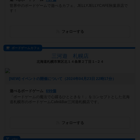
世界中のボードゲームで遊べるカフェ、JELLYJELLYCAFE秋葉原店で
す！
フォローする
ボードゲームカフェ
三河遊 札幌店
北海道札幌市東区北１４条東２丁目１−２４
[NEW] イベントの開催について（2024年04月23日 22時17分）
遊べるボードゲーム
699個
「ボードゲームの魔法で心躍るひとときを！」をコンセプトとした北海
道札幌市のボードゲームCafe&Bar三河遊札幌店です。
フォローする
バー