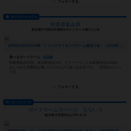
フォローする
ボードゲームカフェ
秋葉原集会所
東京都千代田区外神田3-8-6 イサミヤ第7ビル3F
[NEW] 9/24(火)19時「トリックテイキングゲーム遊ぼう会」（2024年08月26日 17時22分）
遊べるボードゲーム
858個
秋葉原徒歩10分、末広町徒歩2分。フリードリンク＆飲食持込み自由。
おしゃれな雰囲気は無いけどのんびり遊べるお店です。（部室みたいっ
て言...
フォローする
プレイスペース
ボードゲームスペース なないろ
栃木県大田原市山の手2-6-13