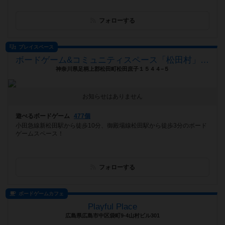
フォローする
プレイスペース
ボードゲーム&コミュニティスペース「松田村」（シャ：クレ）
神奈川県足柄上郡松田町松田庶子１５４４−５
お知らせはありません
遊べるボードゲーム
477個
小田急線新松田駅から徒歩10分、御殿場線松田駅から徒歩3分のボード
ゲームスペース！
フォローする
ボードゲームカフェ
Playful Place
広島県広島市中区袋町9-4山村ビル301