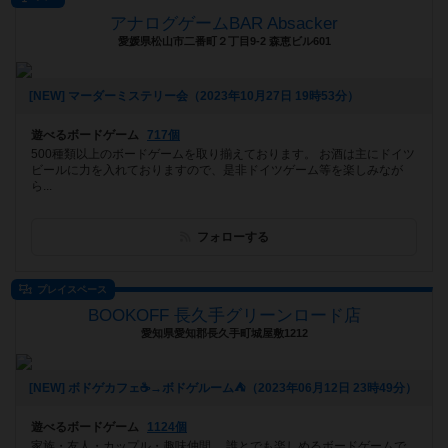
アナログゲームBAR Absacker
愛媛県松山市二番町２丁目9-2 森恵ビル601
[NEW] マーダーミステリー会（2023年10月27日 19時53分）
遊べるボードゲーム
717個
500種類以上のボードゲームを取り揃えております。 お酒は主にドイツ
ビールに力を入れておりますので、是非ドイツゲーム等を楽しみなが
ら...
フォローする
プレイスペース
BOOKOFF 長久手グリーンロード店
愛知県愛知郡長久手町城屋敷1212
[NEW] ボドゲカフェ☕️→ボドゲルーム⛺️（2023年06月12日 23時49分）
遊べるボードゲーム
1124個
家族・友人・カップル・趣味仲間… 誰とでも楽しめるボードゲームで