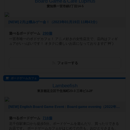
Board Game＆Cafe Lupinus
愛知県一宮市緑2丁目14-5
[NEW] 2月は積みゲー会！（2023年01月19日 11時43分）
遊べるボードゲーム
290個
一宮市唯一のボドゲカフェ！ アニメ好きの女性店主で、店内はフィギ
ュアがいっぱいです！ オタクに優しいお店になっております(*´艸`)
フォローする
ボードゲームカフェ
Lambeefish
東京都足立区千住旭町23-3 三幸ビル2F
[NEW] English Board Game Event : Board game evening（2022年12月26日 19時41分）
遊べるボードゲーム
716個
北千住駅東口から徒歩5分。ボードゲームを遊んだり、買ったりできる
お店です。 ボードゲームカフェがはじめての方も、おひとりさまも、