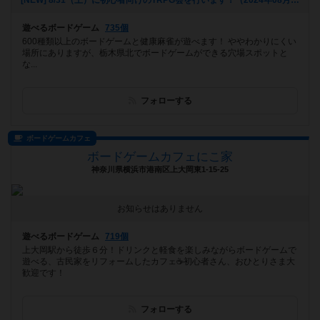
[NEW] 8/31（土）に初心者向けのTRPG会を行います！（2024年08月18日 19時00分）
遊べるボードゲーム
735個
600種類以上のボードゲームと健康麻雀が遊べます！ ややわかりにくい
場所にありますが、栃木県北でボードゲームができる穴場スポットと
な...
フォローする
ボードゲームカフェ
ボードゲームカフェにこ家
神奈川県横浜市港南区上大岡東1-15-25
お知らせはありません
遊べるボードゲーム
719個
上大岡駅から徒歩６分！ドリンクと軽食を楽しみながらボードゲームで
遊べる、古民家をリフォームしたカフェ☕️初心者さん、おひとりさま大
歓迎です！
フォローする