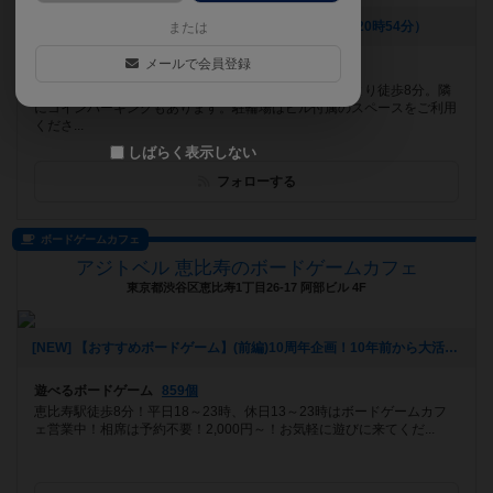
[NEW] ８/10～8/14は祝日営業です（2026年08月08日 20時54分）
または
メールで会員登録
遊べるボードゲーム
494個
奈良市のボードゲームカフェです。近鉄大和西大寺駅より徒歩8分。隣
にコインパーキングもあります。駐輪場はビル付属のスペースをご利用
くださ...
しばらく表示しない
フォローする
ボードゲームカフェ
アジトベル 恵比寿のボードゲームカフェ
東京都渋谷区恵比寿1丁目26-17 阿部ビル 4F
[NEW] 【おすすめボードゲーム】(前編)10周年企画！10年前から大活躍のボードゲーム【#163】をあげました（2026年08月06日 00時03分）
遊べるボードゲーム
859個
恵比寿駅徒歩8分！平日18～23時、休日13～23時はボードゲームカフ
ェ営業中！相席は予約不要！2,000円～！お気軽に遊びに来てくだ...