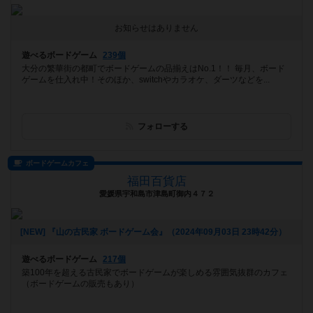
お知らせはありません
遊べるボードゲーム
239個
大分の繁華街の都町でボードゲームの品揃えはNo.1！！ 毎月、ボード
ゲームを仕入れ中！そのほか、switchやカラオケ、ダーツなどを...
フォローする
ボードゲームカフェ
福田百貨店
愛媛県宇和島市津島町御内４７２
[NEW] 『山の古民家 ボードゲーム会』（2024年09月03日 23時42分）
遊べるボードゲーム
217個
築100年を超える古民家でボードゲームが楽しめる雰囲気抜群のカフェ
（ボードゲームの販売もあり）