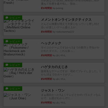
目的あなたの店先に農産物の木箱を戦略的に積み
重ねて在庫を最大化し、競合...
約6時間前
by jurong
レビュー
メメントオンラインタクティクス
どんどん物量が増えて大変になっていく押し付け
合いが楽しいゲーム盛り上が...
約6時間前
by nekomanma222
レビュー
ヘックメック
サイコロゲームです1から5までの数字と芋虫がか
かれたダイス。これを振っ...
約8時間前
by みいやん
レビュー
ハゲタカのえじき
超有名なゲームですが、初めてプレイしました。1
から15までのカードがプ...
約8時間前
by みいやん
レビュー
ジャスト・ワン
まぁ面白かった‼️よくテレビとかのバラエティなん
かで、お題がわからずに...
約8時間前
by みいやん