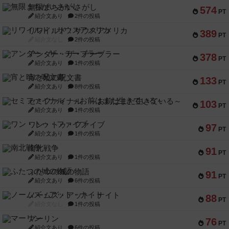
無限まちがいさがし
574
PT
紹介文あり
2件の投稿
リワイルド：サウスアメリカ
389
PT
紹介文なし
2件の投稿
アンダー・ザ・テーブラー
378
PT
紹介文あり
1件の投稿
宵と暁の呪文書
133
PT
紹介文あり
8件の投稿
セミファイナル ～お前はまだ生きている～
103
PT
紹介文あり
1件の投稿
ワン・トゥ・ファイブ
97
PT
紹介文あり
1件の投稿
南北戦争
91
PT
紹介文あり
1件の投稿
ふたつの城の物語
91
PT
紹介文あり
6件の投稿
ノームズ・アット・ナイト
88
PT
紹介文なし
1件の投稿
マーリン
76
PT
紹介文あり
6件の投稿