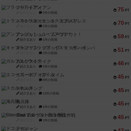
フラットアイアン
75
PT
紹介文なし
2件の投稿
トランスオリエント・エクスプレス
70
PT
紹介文なし
1件の投稿
アンブッシュ！：ムーブアウト！
59
PT
紹介文あり
1件の投稿
キャプテン・フリップ：イスラ・ボンバ
51
PT
紹介文なし
2件の投稿
ガルフストライク
46
PT
紹介文あり
1件の投稿
エコーズ・オブ・タイム
45
PT
紹介文なし
8件の投稿
スカルキング
45
PT
紹介文あり
12件の投稿
海兵隊
45
PT
紹介文あり
1件の投稿
Bitter End ブタペスト救出作戦
45
PT
紹介文なし
1件の投稿
ドコジャン
42