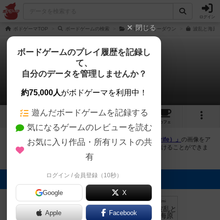
ログイン
閉じる
ボドゲーマTOP
ボードゲームの検索
テキサスショーダウン
波乱と海原 
ボードゲームのプレイ履歴を記録し
て、
波乱と海原
自分のデータを管理しませんか？
5件の画像
約75,000人
がボドゲーマを利用中！
遊んだボードゲームを記録する
5
11
65
トップ
画像
動画
レビュー
カフェ
気になるゲームのレビューを読む
ボドゲーマにログインすると、
「波乱と海原（Seas of Strife）」
の画像をア
お気に入り作品・所有リストの共
ップロード出来たり、他のユーザーの投稿画像に評価を付けることができま
す。また、トップ6の画像は様々なページで表示されます。
有
ログイン / 会員登録（10秒）
トップに表示される画像
Google
X
mkpp @UPGS:S
mkpp @UPGS:S
まつなが
まつなが
Emi
Apple
Facebook