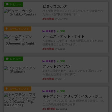
レビュー
ピタッコカルタ
ボドゲ相席会でプレイしましたひらがなが書かれ
たカードを2枚まで手をつけ...
約8時間前
by みいやん
ルール/インスト
画像付き
充実
ノームズ・アット・ナイト
ベネボレンス女王は、忠実な臣民を称えるための
祝宴を開こうとしています。...
約9時間前
by jurong
レビュー
画像付き
充実
フラットアイアン
1~2人に限定された、エンジンビルド系のシステ
ム選んだ企業ボードに街で...
約9時間前
by あくり
ルール/インスト
画像付き
充実
キャプテン・フリップ：イスラ・ボンバ
イスラ・ボンバを探しに出航!潜水艦を装備し、あ
なたの乗組員を監獄から解...
約12時間前
by jurong