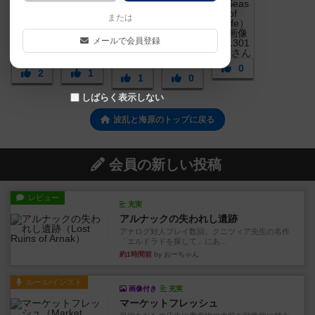
または
メールで会員登録
0
2
1
1
0
しばらく表示しない
波乱と海原のトップに戻る
会員の新しい投稿
レビュー
充実
アルナックの失われし遺跡
アナログ対人プレイ数回。クニツィア先生の名作
「エルドラドを探して」にあ...
約1時間前
by おーちゃん
ルール/インスト
画像付き
充実
マーケットフレッシュ