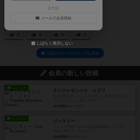
または
メールで会員登録
0
0
0
0
しばらく表示しない
三匹のパレードのトップに戻る
会員の新しい投稿
レビュー
ナンジャモンジャ・ミドリ
私は吃音を持っているのですが、友達と集まって
このゲームをした際、3ゲー...
約1時間前
by 155973
レビュー
ジンラミー
トランプで遊べる2人対戦の麻雀風ゲームです。
10枚の手札で、同じスーツ...
約3時間前
by OSAっち