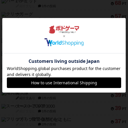
パーミッド
68
PT
紹介文なし
1件の投稿
クリーグ
57
PT
紹介文あり
1件の投稿
セミファイナル ～お前はまだ生きている～
53
PT
紹介文あり
1件の投稿
ふたつの街の物語
52
PT
紹介文あり
18件の投稿
クランク! ：冒険者たち（拡張）
50
PT
紹介文あり
4件の投稿
とうほうの！
42
PT
紹介文なし
1件の投稿
スターマイン・ラミー ポケット
42
PT
紹介文あり
2件の投稿
海兵隊
39
PT
紹介文あり
1件の投稿
スーパーストア3000
39
PT
紹介文なし
1件の投稿
フリップ７：復讐心とともに
37
PT
紹介文なし
2件の投稿