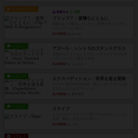
ルール/インスト
画像付き
充実
フリップ７：復讐心とともに
概要Flip 7が復活しました――復讐を伴って!オリ
ジナルゲームの楽し...
約3時間前
by jurong
レビュー
アズール：シントラのステンドグラス
大好きなアズールシリーズ。ステンドグラスを作
っていきます✨1部より自由...
約4時間前
by しんたろ
レビュー
エクスペディション：世界を巡る冒険
クラマー氏の不朽の名作。新しいボードゲームほ
どおもしろいはず？いいえ。...
約4時間前
by 田中昌平
レビュー
スライプ
メインコマ一つサブコマ四つでそれぞれプレイし
ます。動かし方はコマか壁に...
約5時間前
by くみ
リプレイ