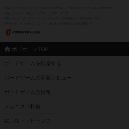
※Apple、Apple のロゴ は、米国および他の国々で登録されたApple Inc.の商標です。
※App Store は、Apple Inc.のサービスマークです。
※Android は、グーグル インコーポレイテッドの商標または登録商標です。
※Google Play とそのロゴは、Google Inc.の商標または登録商標です。
ボドゲーマTOP
ボードゲームを検索する
ボードゲームの新着レビュー
ボードゲーム会情報
メカニクス特集
掲示板・トピックス