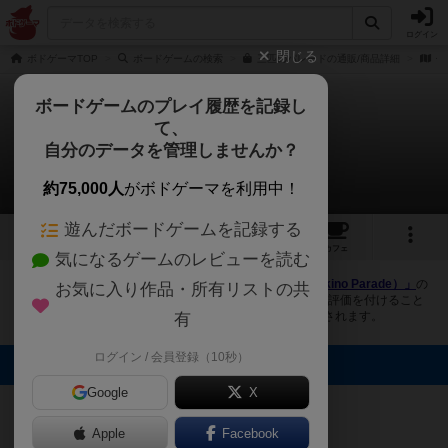
ログイン
閉じる
ボドゲーマTOP
ボードゲームの検索
三匹のパレードの通販/商品詳細
作
ボードゲームのプレイ履歴を記録し
て、
三匹のパレード
自分のデータを管理しませんか？
4件の画像
約75,000人
がボドゲーマを利用中！
遊んだボードゲームを記録する
4
2
3
トップ
画像
動画
レビュー
カフェ
気になるゲームのレビューを読む
ボドゲーマにログインすると、
「三匹のパレード（Sanbikino Parade）」
の
お気に入り作品・所有リストの共
画像をアップロード出来たり、他のユーザーの投稿画像に評価を付けること
ができます。また、トップ6の画像は様々なページで表示されます。
有
ログイン / 会員登録（10秒）
トップに表示される画像
Google
X
まつなが
みなりん
みなりん
みなりん
Apple
Facebook