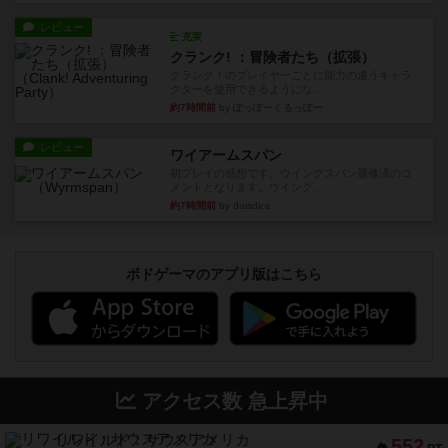
レビュー
充実
クランク! ：冒険者たち（拡張）
クランク！のプレイヤーごとに能力の違うキャラ
クターを使用できるようにな...
約7時間前
by ぽっぽーくるっぽー
レビュー
ワイアームスパン
初プレイの感想です。ウイングスパン履修済のコ
メントとなります。ウイング...
約7時間前
by daisdice
ボドゲーマのアプリ版はこちら
アクセス数 急上昇中
リワイルド：サウスアメリカ
552