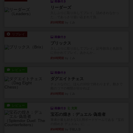
画像付き
リーダーズ
久しぶりに取り出してプレイ。詰めきれなかっ
た…であっさり追い込まれて負...
約5時間前
by くみ
リプレイ
画像付き
ブリックス
久しぶりに取り出してプレイ。記号担当と色担当
に分かれてプレイ。あかんか...
約5時間前
by くみ
レビュー
画像付き
ダグエイトチェス
チェスなのに、ほんの10分で終わります。動きで
敵のコマの種類が分かれば...
約5時間前
by くみ
レビュー
画像付き
充実
宝石の煌き：デュエル 偽造者
筆者が最も好きな2人用ボードゲームである『宝石
の煌めき デュエル』に、...
約6時間前
by 手動人形