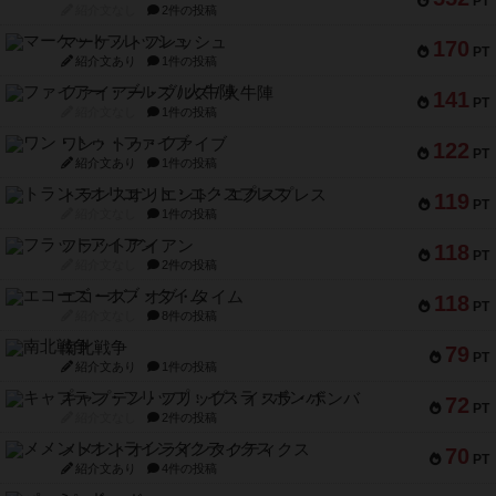
PT
紹介文なし
2件の投稿
マーケットフレッシュ
170
PT
紹介文あり
1件の投稿
ファイアー・ブルズ / 火牛陣
141
PT
紹介文なし
1件の投稿
ワン・トゥ・ファイブ
122
PT
紹介文あり
1件の投稿
トランスオリエント・エクスプレス
119
PT
紹介文なし
1件の投稿
フラットアイアン
118
PT
紹介文なし
2件の投稿
エコーズ・オブ・タイム
118
PT
紹介文なし
8件の投稿
南北戦争
79
PT
紹介文あり
1件の投稿
キャプテン・フリップ：イスラ・ボンバ
72
PT
紹介文なし
2件の投稿
メメントオンラインタクティクス
70
PT
紹介文あり
4件の投稿