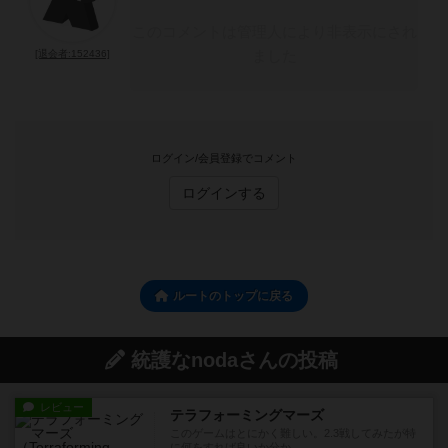
このコメントは管理人により非表示にされ
ました
[退会者:152436]
ログイン/会員登録でコメント
ログインする
ルートのトップに戻る
統護なnodaさんの投稿
レビュー
テラフォーミングマーズ
このゲームはとにかく難しい。2.3戦してみたが特
に何をすれば良いか分か...