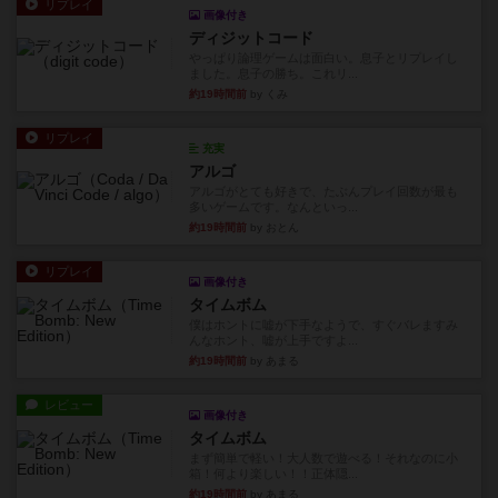
リプレイ
画像付き
ディジットコード
やっぱり論理ゲームは面白い。息子とリプレイし
ました。息子の勝ち。これリ...
約19時間前
by くみ
リプレイ
充実
アルゴ
アルゴがとても好きで、たぶんプレイ回数が最も
多いゲームです。なんといっ...
約19時間前
by おとん
リプレイ
画像付き
タイムボム
僕はホントに嘘が下手なようで、すぐバレますみ
んなホント、嘘が上手ですよ...
約19時間前
by あまる
レビュー
画像付き
タイムボム
まず簡単で軽い！大人数で遊べる！それなのに小
箱！何より楽しい！！正体隠...
約19時間前
by あまる