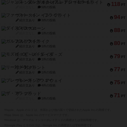
ジャンヌ・ダルク-オルレアン ドロー＆ライト
118
PT
紹介文なし
5件の投稿
ファースト・イン・フライト
94
PT
紹介文あり
3件の投稿
ダイススローン
88
PT
紹介文なし
1件の投稿
ガルフストライク
80
PT
紹介文あり
1件の投稿
モズビ－ズ・レイダ－ズ
79
PT
紹介文あり
1件の投稿
リー対グラント
77
PT
紹介文あり
1件の投稿
ブレーキング・アウェイ
75
PT
紹介文あり
4件の投稿
ザ・フラッド
71
PT
紹介文なし
1件の投稿
※Apple、Apple のロゴ は、米国および他の国々で登録されたApple Inc.の商標です。
※App Store は、Apple Inc.のサービスマークです。
※Android は、グーグル インコーポレイテッドの商標または登録商標です。
※Google Play とそのロゴは、Google Inc.の商標または登録商標です。