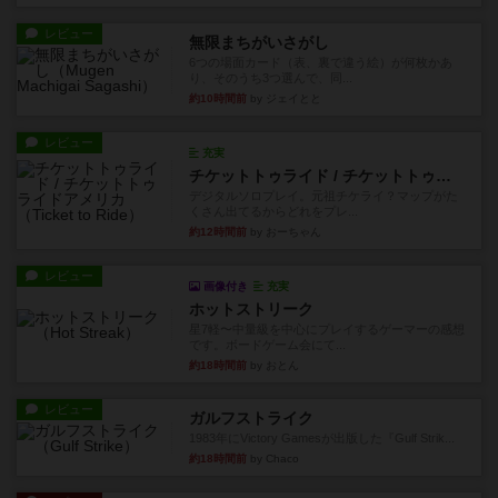
レビュー
無限まちがいさがし
6つの場面カード（表、裏で違う絵）が何枚かあ
り、そのうち3つ選んで、同...
約10時間前
by ジェイとと
レビュー
充実
チケットトゥライド / チケットトゥライドアメリカ
デジタルソロプレイ。元祖チケライ？マップがた
くさん出てるからどれをプレ...
約12時間前
by おーちゃん
レビュー
画像付き
充実
ホットストリーク
星7軽〜中量級を中心にプレイするゲーマーの感想
です。ボードゲーム会にて...
約18時間前
by おとん
レビュー
ガルフストライク
1983年にVictory Gamesが出版した『Gulf Strik...
約18時間前
by Chaco