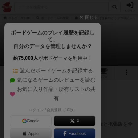
ログイン
閉じる
ボドゲーマTOP
ボードゲームの検索
ルート ～はるけき森のどうぶつ戦記～ レ
ボードゲームのプレイ履歴を記録し
て、
ルート
自分のデータを管理しませんか？
統護なnodaさんのレビュー
約75,000人
がボドゲーマを利用中！
遊んだボードゲームを記録する
15
1
33
119
トップ
画像
動画
レビュー
カフェ
気になるゲームのレビューを読む
お気に入り作品・所有リストの共
441名
2名
1
3ヶ月前
有
ログイン / 会員登録（10秒）
このゲームはとにかく面白い。
Google
X
何となくやってみたくなってしまい、基本版と拡張版を全
て購入。
Apple
Facebook