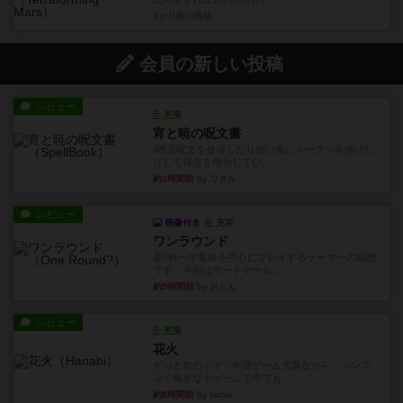
3ヶ月前
の投稿
会員の新しい投稿
レビュー
充実
宵と暁の呪文書
4/5点呪文を修得したり使い魔にトークンを捧げた
りして得点を増やしてい...
約1時間前
by ワタル
レビュー
画像付き
充実
ワンラウンド
星5軽〜中量級を中心にプレイするゲーマーの感想
です。今回はボードゲーム...
約5時間前
by おとん
レビュー
充実
花火
ずっと前のドイツ年間ゲーム大賞ながら、シンプ
ルで簡単な小ゲームで今でも...
約8時間前
by tamio