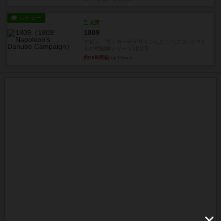
レビュー
充実
1809
ケビン・ザッカーがデザインした１ヘクス=２マイ
ルの戦役級シリーズは以下...
約19時間前
by Chaco