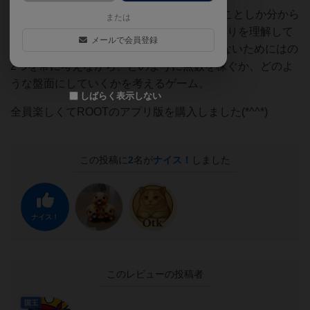
初めての初心者4人で実践。1回目は自分のことしか分から
または
なかったが、2回目から他の人の能力だったりを理解して
メールで会員登録
きて、自分が勝つためにはと相手をかたせないためにはの
2つを常に考えながら、どのように点数を稼ぐか、どのよ
うな盤面にしていくかを考えるゲーム。
しばらく表示しない
全員楽しくてROOTのアプリ版を購入しました(*^^*)
この投稿に
2
名が
ナイス！
しました
ナイス！
このレビューの投稿者
国王