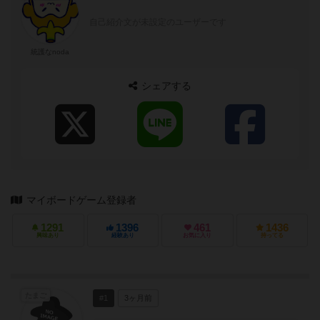
自己紹介文が未設定のユーザーです
統護なnoda
シェアする
マイボードゲーム登録者
1291
1396
461
1436
興味あり
経験あり
お気に入り
持ってる
たまご
#1
3ヶ月前