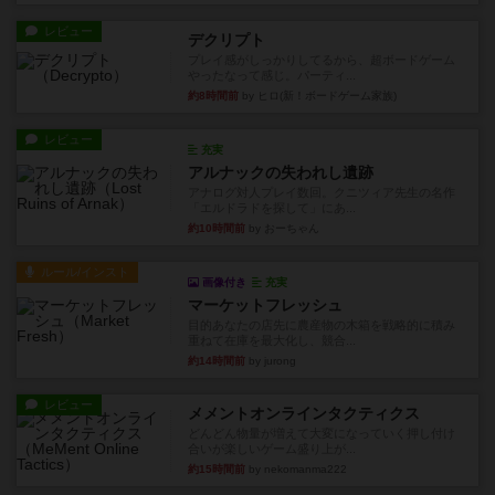
レビュー
デクリプト
プレイ感がしっかりしてるから、超ボードゲーム
やったなって感じ。パーティ...
約8時間前
by ヒロ(新！ボードゲーム家族)
レビュー
充実
アルナックの失われし遺跡
アナログ対人プレイ数回。クニツィア先生の名作
「エルドラドを探して」にあ...
約10時間前
by おーちゃん
ルール/インスト
画像付き
充実
マーケットフレッシュ
目的あなたの店先に農産物の木箱を戦略的に積み
重ねて在庫を最大化し、競合...
約14時間前
by jurong
レビュー
メメントオンラインタクティクス
どんどん物量が増えて大変になっていく押し付け
合いが楽しいゲーム盛り上が...
約15時間前
by nekomanma222