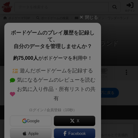
ログイン
閉じる
ボドゲーマTOP
ボードゲームの検索
ローリング・イン・ワンダーランド
ボードゲームのプレイ履歴を記録し
て、
ローリング・イン・ワンダーランド
自分のデータを管理しませんか？
0件の戦略やコツ
約75,000人
がボドゲーマを利用中！
遊んだボードゲームを記録する
1
トップ
画像
動画
レビュー
カフェ
気になるゲームのレビューを読む
お気に入り作品・所有リストの共
ローリング・イン・ワンダーランドのトップに戻る
有
ログイン / 会員登録（10秒）
会員の新しい投稿
Google
X
レビュー
エージェントアベニュー
Apple
Facebook
追いついたら勝ち。シンプルな ルールとで直感的