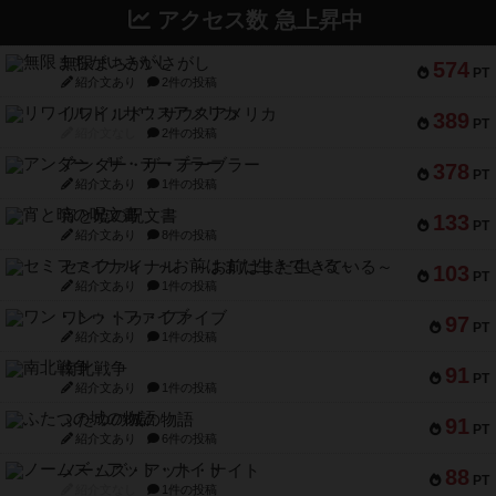
アクセス数 急上昇中
無限まちがいさがし
574
PT
紹介文あり
2件の投稿
リワイルド：サウスアメリカ
389
PT
紹介文なし
2件の投稿
アンダー・ザ・テーブラー
378
PT
紹介文あり
1件の投稿
宵と暁の呪文書
133
PT
紹介文あり
8件の投稿
セミファイナル ～お前はまだ生きている～
103
PT
紹介文あり
1件の投稿
ワン・トゥ・ファイブ
97
PT
紹介文あり
1件の投稿
南北戦争
91
PT
紹介文あり
1件の投稿
ふたつの城の物語
91
PT
紹介文あり
6件の投稿
ノームズ・アット・ナイト
88
PT
紹介文なし
1件の投稿