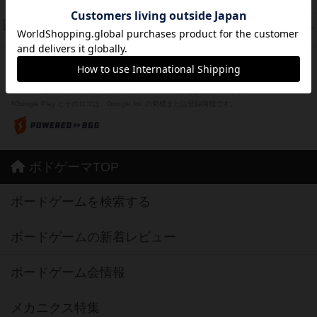
紹介文なし
1件の投稿
ドコジャン
42
PT
紹介文あり
10件の投稿
※Apple、Apple のロゴ は、米国および他の国々で登録されたApple Inc.の商標です。
※App Store は、Apple Inc.のサービスマークです。
※Android は、グーグル インコーポレイテッドの商標または登録商標です。
※Google Play とそのロゴは、Google Inc.の商標または登録商標です。
ボドゲーマTOP
ボードゲームを検索する
ボードゲームの新着レビュー
ボードゲーム会情報
メカニクス特集