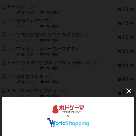
マーリン
76
PT
紹介文あり
6件の投稿
フラットアイアン
75
PT
紹介文なし
2件の投稿
トランスオリエント・エクスプレス
70
PT
紹介文なし
1件の投稿
アンブッシュ！：ムーブアウト！
59
PT
紹介文あり
1件の投稿
キャプテン・フリップ：イスラ・ボンバ
51
PT
紹介文なし
2件の投稿
ガルフストライク
46
PT
紹介文あり
1件の投稿
エコーズ・オブ・タイム
45
PT
紹介文なし
8件の投稿
スカルキング
45
PT
紹介文あり
12件の投稿
海兵隊
45
PT
紹介文あり
1件の投稿
Bitter End ブタペスト救出作戦
45
PT