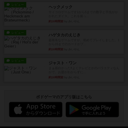
レビュー
ヘックメック
サイコロゲームです1から5までの数字と芋虫がか
かれたダイス。これを振っ...
約16時間前
by みいやん
レビュー
ハゲタカのえじき
超有名なゲームですが、初めてプレイしました。1
から15までのカードがプ...
約16時間前
by みいやん
レビュー
ジャスト・ワン
まぁ面白かった‼️よくテレビとかのバラエティなん
かで、お題がわからずに...
約16時間前
by みいやん
ボドゲーマのアプリ版はこちら