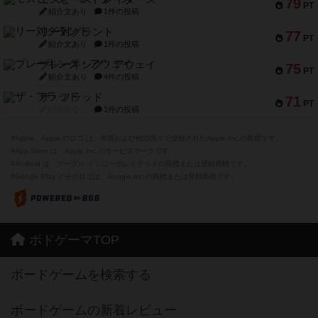
79
PT
紹介文あり
1件の投稿
リー対グラント
77
PT
紹介文あり
1件の投稿
ブレーキング・アウェイ
75
PT
紹介文あり
4件の投稿
ザ・フラッド
71
PT
紹介文なし
1件の投稿
※Apple、Apple のロゴ は、米国および他の国々で登録されたApple Inc.の商標です。
※App Store は、Apple Inc.のサービスマークです。
※Android は、グーグル インコーポレイテッドの商標または登録商標です。
※Google Play とそのロゴは、Google Inc.の商標または登録商標です。
ボドゲーマTOP
ボードゲームを検索する
ボードゲームの新着レビュー