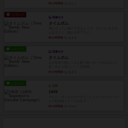
約19時間前
by おとん
リプレイ
画像付き
タイムボム
僕はホントに嘘が下手なようで、すぐバレますみ
んなホント、嘘が上手ですよ...
約19時間前
by あまる
レビュー
画像付き
タイムボム
まず簡単で軽い！大人数で遊べる！それなのに小
箱！何より楽しい！！正体隠...
約19時間前
by あまる
レビュー
充実
1809
ケビン・ザッカーがデザインした１ヘクス=２マイ
ルの戦役級シリーズは以下...
約19時間前
by Chaco