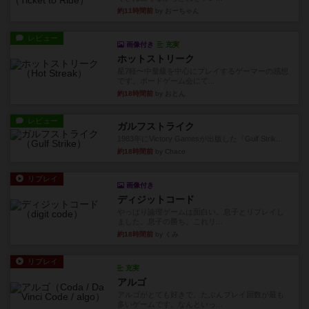
約11時間前
by おーちゃん
レビュー
画像付き
充実
ホットストリーク
星7軽〜中量級を中心にプレイするゲーマーの感想
です。ボードゲーム会にて...
約18時間前
by おとん
レビュー
ガルフストライク
1983年にVictory Gamesが出版した『Gulf Strik...
約18時間前
by Chaco
リプレイ
画像付き
ディジットコード
やっぱり論理ゲームは面白い。息子とリプレイし
ました。息子の勝ち。これリ...
約18時間前
by くみ
リプレイ
充実
アルゴ
アルゴがとても好きで、たぶんプレイ回数が最も
多いゲームです。なんといっ...