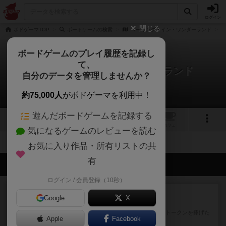
ログイン
閉じる
ボドゲーマTOP
ボードゲームの検索
ローリング・イン・ワンダーランド
ボードゲームのプレイ履歴を記録し
て、
ローリング・イン・ワンダーランド
自分のデータを管理しませんか？
拡張/関連作品 0件
約75,000人
がボドゲーマを利用中！
遊んだボードゲームを記録する
1
トップ
画像
動画
レビュー
カフェ
気になるゲームのレビューを読む
お気に入り作品・所有リストの共
有
会員の新しい投稿
ログイン / 会員登録（10秒）
レビュー
充実
Google
X
宵と暁の呪文書
4/5点呪文を修得したり使い魔にトークンを捧げた
Apple
Facebook
りして得点を増やしてい...