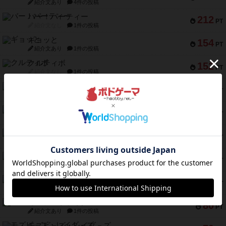
紹介文あり
4件の投稿
バー！パーティー
212
PT
紹介文なし
1件の投稿
ギョッと
154
PT
紹介文あり
1件の投稿
クルティボ
152
PT
紹介文なし
1件の投稿
ブラヴェスト
140
PT
紹介文なし
1件の投稿
ドブル：ポケットモンスター
122
PT
紹介文あり
4件の投稿
ジャンヌ・ダルク-オルレアン ドロー＆ライト
118
PT
紹介文なし
5件の投稿
ファースト・イン・フライト
94
PT
紹介文あり
3件の投稿
ダイススローン
88
PT
紹介文なし
1件の投稿
ガルフストライク
80
PT
紹介文あり
1件の投稿
モズビ－ズ・レイダ－ズ