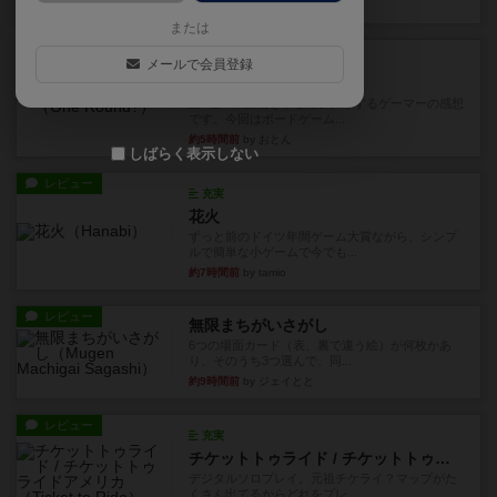
44分前
by ワタル
または
レビュー
画像付き
充実
メールで会員登録
ワンラウンド
星5軽〜中量級を中心にプレイするゲーマーの感想
です。今回はボードゲーム...
約5時間前
by おとん
しばらく表示しない
レビュー
充実
花火
ずっと前のドイツ年間ゲーム大賞ながら、シンプ
ルで簡単な小ゲームで今でも...
約7時間前
by tamio
レビュー
無限まちがいさがし
6つの場面カード（表、裏で違う絵）が何枚かあ
り、そのうち3つ選んで、同...
約9時間前
by ジェイとと
レビュー
充実
チケットトゥライド / チケットトゥライドアメリカ
デジタルソロプレイ。元祖チケライ？マップがた
くさん出てるからどれをプレ...