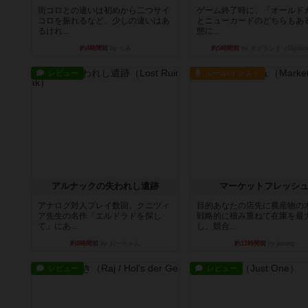
街コロとの違いは初めから二つサイ
ゲーム終了時に、「オールド
コロを振れるなど、少しの違いはあ
とニューカードのどちらもある
るけれ...
態に...
約4時間前
by くみ
約5時間前
by オグランド（Ogulan
レビュー
ルール/インスト
アルナックの失われし遺跡
マーケットフレッシ
アナログ対人プレイ数回。クニツィ
目的あなたの店先に農産物の
ア先生の名作「エルドラドを探し
戦略的に積み重ねて在庫を最
て」にあ...
し、競合...
約8時間前
by おーちゃん
約12時間前
by jurong
レビュー
レビュー