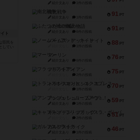
PT
紹介文あり
1件の投稿
南北戦争
91
PT
紹介文あり
1件の投稿
ふたつの城の物語
91
PT
紹介文あり
6件の投稿
ナイト
ノームズ・アット・ナイト
88
な臣民を
PT
紹介文なし
1件の投稿
としてい
マーリン
76
PT
紹介文あり
6件の投稿
フラットアイアン
75
PT
紹介文なし
2件の投稿
トランスオリエント・エクスプレス
70
PT
紹介文なし
1件の投稿
アンブッシュ！：ムーブアウト！
59
PT
紹介文あり
1件の投稿
キャプテン・フリップ：イスラ・ボンバ
51
PT
紹介文なし
2件の投稿
ガルフストライク
46
PT
紹介文あり
1件の投稿