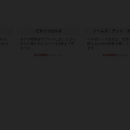
ピタッコカルタ
ノームズ・アット・
とかの
ボドゲ相席会でプレイしましたひら
ベネボレンス女王は、忠実
わから
がなが書かれたカードを2枚まで手
称えるための祝宴を開こう
をつけ...
ます。...
約15時間前
by みいやん
約16時間前
by jurong