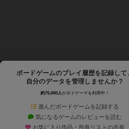
ボードゲームのプレイ履歴を記録して
自分のデータを管理しませんか？
約75,000人
がボドゲーマを利用中！
ボドゲーマTOP
ボードゲーム通販
遊んだボードゲームを記録する
気になるゲームのレビューを読む
ボードゲームを検索する
新作・再入荷情報
お気に入り作品・所有リストの共有
ボードゲームの新着レビュー
定番ボードゲームの通販