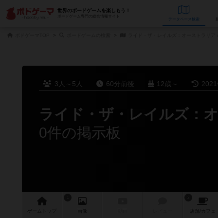
世界のボードゲームを楽しもう！
ボードゲーム専門の総合情報サイト
データベース
検
ボドゲーマTOP
ボードゲームの検索
ライド・ザ・レイルズ：オーストラリア 
3人～5人
60分前後
12歳～
202
ライド・ザ・レイルズ：オ
0件の掲示板
1
2
ゲーム
トップ
画像
動画
レビュー
店舗/
カフェ