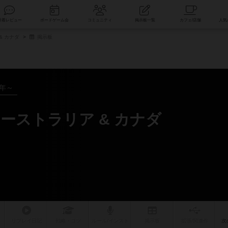
索
新着レビュー
ボードゲーム会
コミュニティ
掲示板一覧
& カナダ
掲示板
1年～
ーストラリア & カナダ
リプレイ
日記
戦略
・コツ
ルール
/インスト
掲示板
拡張/関連
作
次