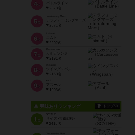
4
バトルライン
位
2378名
Terraforming Mars
5
テラフォーミングマーズ
位
2371名
6 nimmt!
6
ニムト
位
2202名
Carcassonne
7
カルカソンヌ
位
2191名
Wingspan
8
ウイングスパン
位
2150名
Azul
9
アズール
位
1903名
興味ありランキング
トップ50
SCYTHE
1
サイズ -大鎌戦役-
位
2415名
Terraforming Mars