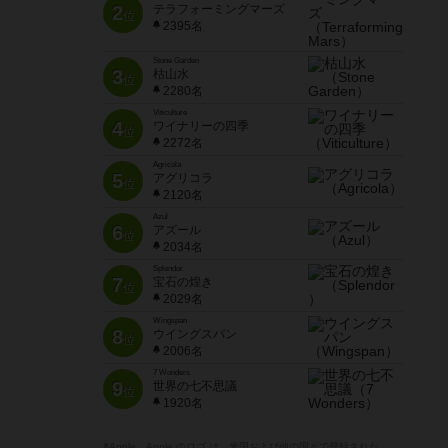
2
テラフォーミングマーズ
位
2395名
Stone Garden
3
枯山水
位
2280名
Viticulture
4
ワイナリーの四季
位
2272名
Agricola
5
アグリコラ
位
2120名
Azul
6
アズール
位
2034名
Splendor
7
宝石の煌き
位
2029名
Wingspan
8
ウイングスパン
位
2006名
7 Wonders
9
世界の七不思議
位
1920名
※Apple、Apple のロゴ は、米国および他の国々で登録された