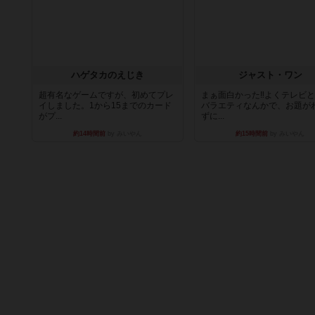
ハゲタカのえじき
ジャスト・ワン
超有名なゲームですが、初めてプレ
まぁ面白かった‼️よくテレビ
イしました。1から15までのカード
バラエティなんかで、お題が
がプ...
ずに...
約14時間前
by みいやん
約15時間前
by みいやん