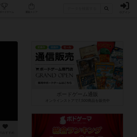
ログイン
カフェ/店舗
人気ボードゲーム
通販ストア
ボードゲーム通販
オンラインストアで7,500商品を販売中
のおすすめ