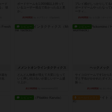
カード
ボードゲームを1,000個以上持って
プレイ感がしっかりしてる
」 状
いるユーザー視点で良かった点と悪
ボードゲームやったなって
か...
ーティ...
d）
約5時間前
by オグランド（Oguland）
約6時間前
by ヒロ(新！ボードゲ
レビュー
レビュー
ュ
メメントオンラインタクティクス
ヘックメック
木箱を
どんどん物量が増えて大変になって
サイコロゲームです1から
大化
いく押し付け合いが楽しいゲーム盛
字と芋虫がかかれたダイス
り上が...
振っ...
約13時間前
by nekomanma222
約14時間前
by みいやん
レビュー
ルール/インスト