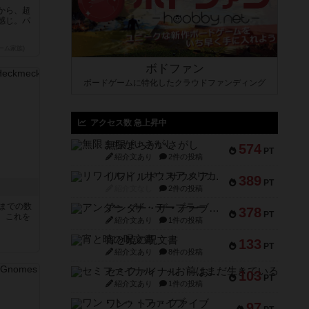
から、超
感じ。パ
ーム家族)
ボドファン
ボードゲームに特化したクラウドファンディング
アクセス数 急上昇中
無限まちがいさがし
574
PT
紹介文あり
2件の投稿
リワイルド：サウスアメリカ
389
PT
紹介文なし
2件の投稿
5までの数
アンダー・ザ・テーブラー
378
PT
。これを
紹介文あり
1件の投稿
宵と暁の呪文書
133
PT
紹介文あり
8件の投稿
セミファイナル ～お前はまだ生きている～
103
PT
紹介文あり
1件の投稿
ワン・トゥ・ファイブ
97