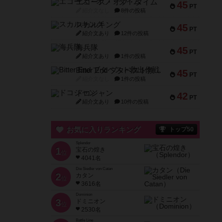
エコーズ・オブ・タイム
45
PT
紹介文なし
8件の投稿
スカルキング
45
PT
紹介文あり
12件の投稿
海兵隊
45
PT
紹介文あり
1件の投稿
Bitter End ブタペスト救出作戦
45
PT
紹介文なし
1件の投稿
ドコジャン
42
PT
紹介文あり
10件の投稿
お気に入りランキング
トップ50
Splendor
1
宝石の煌き
位
4041名
Die Siedler von Catan
2
カタン
位
3616名
Dominion
3
ドミニオン
位
2530名
Battle Line