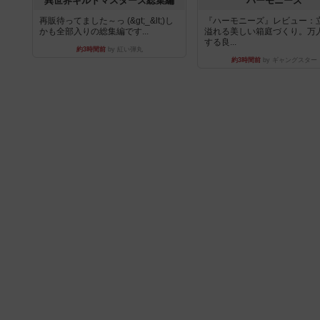
異世界ギルドマスターズ総集編
ハーモニーズ
再販待ってました～っ (&gt;_&lt;)し
『ハーモニーズ』レビュー：
かも全部入りの総集編です...
溢れる美しい箱庭づくり。万
する良...
約3時間前
by 紅い弾丸
約3時間前
by ギャングスター