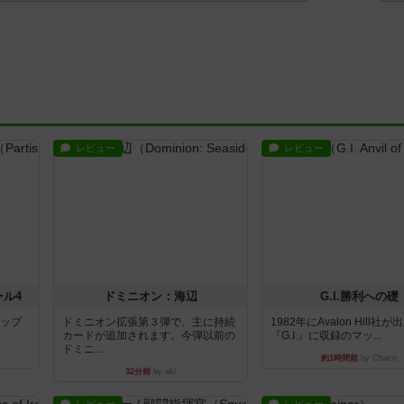
レビュー
レビュー
ール4
ドミニオン：海辺
G.I.勝利への礎
マップ
ドミニオン拡張第３弾で、主に持続
1982年にAvalon Hill社
カードが追加されます。今弾以前の
『G.I.』に収録のマッ...
ドミニ...
約1時間前
by Chaco
32分前
by aki