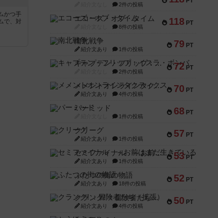
PT
紹介文なし
2件の投稿
ムかつ手
エコーズ・オブ・タイム
118
ムで、対
PT
紹介文なし
8件の投稿
南北戦争
79
PT
紹介文あり
1件の投稿
キャプテン・フリップ：イスラ・ボンバ
72
PT
紹介文なし
2件の投稿
メメントオンラインタクティクス
70
PT
紹介文あり
4件の投稿
パーミッド
68
PT
紹介文なし
1件の投稿
クリーグ
57
PT
紹介文あり
1件の投稿
セミファイナル ～お前はまだ生きている～
53
PT
紹介文あり
1件の投稿
ふたつの街の物語
52
PT
紹介文あり
18件の投稿
クランク! ：冒険者たち（拡張）
50
PT
紹介文あり
4件の投稿