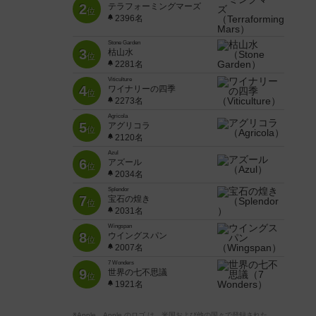
2
テラフォーミングマーズ
位
2396名
Stone Garden
3
枯山水
位
2281名
Viticulture
4
ワイナリーの四季
位
2273名
Agricola
5
アグリコラ
位
2120名
Azul
6
アズール
位
2034名
Splendor
7
宝石の煌き
位
2031名
Wingspan
8
ウイングスパン
位
2007名
7 Wonders
9
世界の七不思議
位
1921名
※Apple、Apple のロゴ は、米国および他の国々で登録された