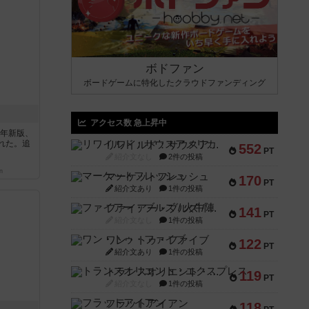
ボドファン
ボードゲームに特化したクラウドファンディング
アクセス数 急上昇中
6年新版、
れた。追
リワイルド：サウスアメリカ
552
PT
紹介文なし
2件の投稿
n
マーケットフレッシュ
170
PT
紹介文あり
1件の投稿
ファイアー・ブルズ / 火牛陣
141
PT
紹介文なし
1件の投稿
ワン・トゥ・ファイブ
122
PT
紹介文あり
1件の投稿
トランスオリエント・エクスプレス
119
PT
紹介文なし
1件の投稿
フラットアイアン
118