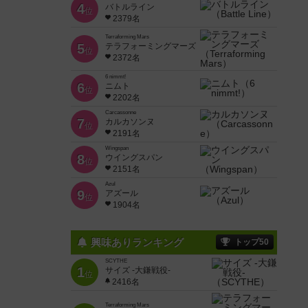
4
バトルライン
位
2379名
Terraforming Mars
5
テラフォーミングマーズ
位
2372名
6 nimmt!
6
ニムト
位
2202名
Carcassonne
7
カルカソンヌ
位
2191名
Wingspan
8
ウイングスパン
位
2151名
Azul
9
アズール
位
1904名
興味ありランキング
トップ50
SCYTHE
1
サイズ -大鎌戦役-
位
2416名
Terraforming Mars