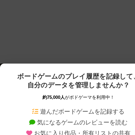
ボードゲームのプレイ履歴を記録して
自分のデータを管理しませんか？
約75,000人
がボドゲーマを利用中！
ボドゲーマTOP
ボードゲーム通販
遊んだボードゲームを記録する
気になるゲームのレビューを読む
ボードゲームを検索する
新作・再入荷情報
お気に入り作品・所有リストの共有
ボードゲームの新着レビュー
定番ボードゲームの通販