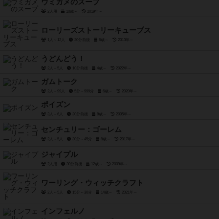
ウミガメのスープ
2人用
10歳～
2019年～
ローリーズストーリーキューブス
1人～12人
20分前後
6歳～
2013年～
うどんどう！
2人～5人
10分前後
4歳～
2022年～
ガムトーク
2人～99人
5分～999分
6歳～
2020年～
ポイズン
3人～6人
30分前後
8歳～
2005年～
センチュリー：ゴーレム
2人～5人
30分～45分
8歳～
2017年～
ジャイプル
2人用
30分前後
12歳～
2009年～
ワーリング・ウィッチクラフト
2人～5人
15分～30分
14歳～
2021年～
インフェルノ