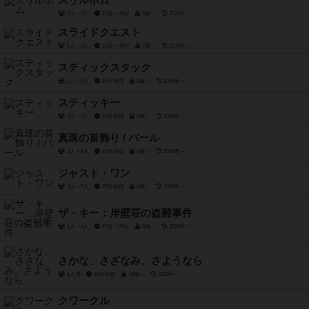
スリルボム
2人～4人
15分～25分
6歳～
2021年～
スライドクエスト
1人～4人
15分～45分
7歳～
2019年～
スティックスタック
2人～8人
15分前後
8歳～
2016年～
スティッキー
2人～4人
10分前後
6歳～
2000年～
真珠の首飾り / パール
2人～6人
15分前後
6歳～
2019年～
ジャスト・ワン
3人～7人
20分前後
8歳～
2018年～
ザ・キー：岸壁荘の盗難事件
1人～4人
15分～20分
8歳～
2020年～
さかな、さざなみ、さようなら
1人用
15分前後
15歳～
2019年～
クワークル