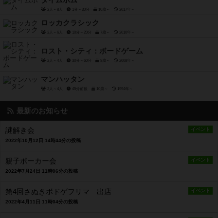
タイムボム
2人～8人
1分～30分
10歳～
2017年～
ロッカクラシック
2人～6人
10分～20分
7歳～
2010年～
ロスト・シティ：ボードゲーム
2人～4人
30分～60分
8歳～
2008年～
マンハッタン
2人～4人
45分前後
10歳～
1994年～
最新のお知らせ
謎解き会
イベント
2022年10月12日 14時44分の投稿
親子ポーカー会
イベント
2022年7月24日 11時06分の投稿
第4回さぬきボドゲフリマ 出店
イベント
2022年4月11日 11時04分の投稿