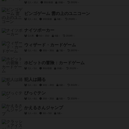
2人～10人
30分前後
10歳～
2003年～
ビンゴゲーム 雲の上のユニコーン
2人～4人
10分前後
3歳～
2018年～
ナイツポーカー
2人用
5分～15分
6歳～
2019年～
ウィザード・カードゲーム
2人～6人
10分～20分
7歳～
2007年～
ホビットの冒険：カードゲーム
2人～5人
30分前後
10歳～
2012年～
犯人は踊る
3人～8人
10分～20分
8歳～
2013年～
ぴっぐテン
2人～8人
15分～20分
6歳～
2010年～
かえるさんジャンプ
1人～4人
3分～5分
3歳～