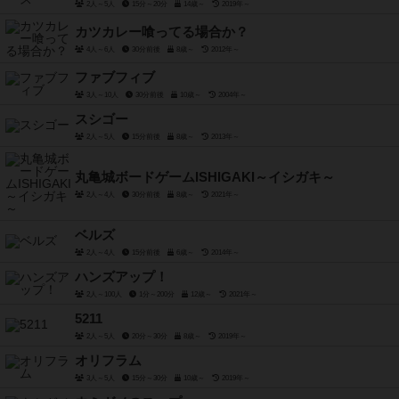
2人～5人
15分～20分
14歳～
2019年～
カツカレー喰ってる場合か？
4人～6人
30分前後
8歳～
2012年～
ファブフィブ
3人～10人
30分前後
10歳～
2004年～
スシゴー
2人～5人
15分前後
8歳～
2013年～
丸亀城ボードゲームISHIGAKI～イシガキ～
2人～4人
30分前後
8歳～
2021年～
ベルズ
2人～4人
15分前後
6歳～
2014年～
ハンズアップ！
2人～100人
1分～200分
12歳～
2021年～
5211
2人～5人
20分～30分
8歳～
2019年～
オリフラム
3人～5人
15分～30分
10歳～
2019年～