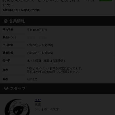
いめ～
2019年9月2日 14時51分の投稿
営業情報
平均予算
平均1000円前後
料金レンジ
未登録～
未登録
平日営業
10時00分～17時00分
休日営業
10時00分～17時00分
定休日
水・木曜日（祝日は営業予定）
19時よりイベント営業を頻繁に行ってます。
備考
詳細はXやFaceBook等でご確認ください。
席数
4卓12席
スタッフ
えび
店主
シャイボーイです。