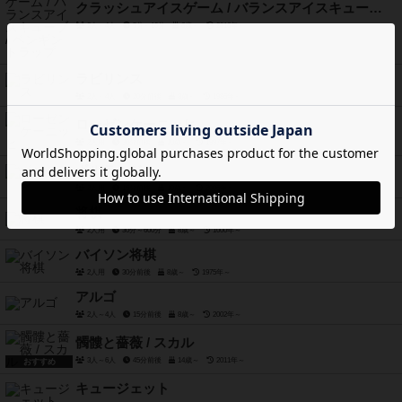
クラッシュアイスゲーム / バランスアイスキューブ / ペンギントラップ
2人～4人
5分～10分
6歳～
2016年～
ラビリンス
2人～4人
20分前後
8歳～
1986年～
ローゼンケーニッヒ
2人用
30分前後
10歳～
1997年～
ボルテージ
2人用
15分前後
10歳～
2006年～
将棋
2人用
30分～600分
8歳～
1000年～
バイソン将棋
2人用
30分前後
8歳～
1975年～
アルゴ
2人～4人
15分前後
8歳～
2002年～
髑髏と薔薇 / スカル
3人～6人
45分前後
14歳～
2011年～
おすすめ
キュージェット