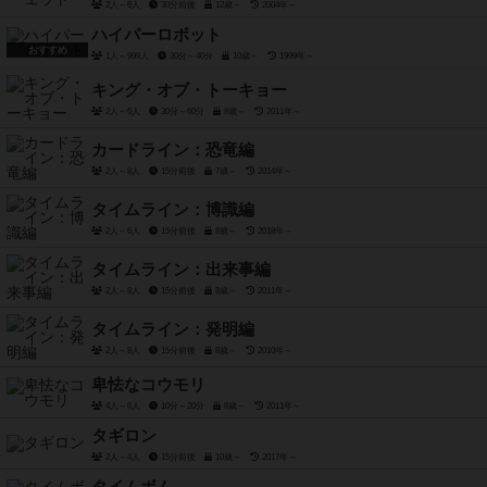
2人～6人
30分前後
12歳～
2004年～
ハイパーロボット
おすすめ
1人～999人
30分～40分
10歳～
1999年～
キング・オブ・トーキョー
2人～6人
30分～60分
8歳～
2011年～
カードライン：恐竜編
2人～8人
15分前後
7歳～
2014年～
タイムライン：博識編
2人～6人
15分前後
8歳～
2018年～
タイムライン：出来事編
2人～8人
15分前後
8歳～
2011年～
タイムライン：発明編
2人～8人
15分前後
8歳～
2010年～
卑怯なコウモリ
4人～6人
10分～20分
8歳～
2011年～
タギロン
2人～4人
15分前後
10歳～
2017年～