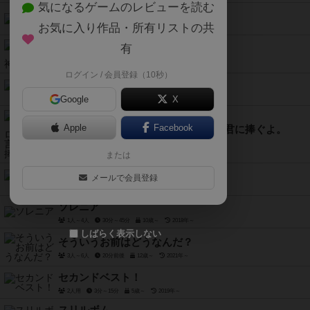
気になるゲームのレビューを読む
天下鳴動
お気に入り作品・所有リストの共
2人～4人
20分～40分
10歳～
2017年～
有
ツォルキン：マヤ神聖歴
2人～4人
90分～120分
13歳～
2012年～
ログイン / 会員登録（10秒）
デスキューブ
Google
X
2人～5人
10分前後
8歳～
Apple
Facebook
たった今考えたプロポーズの言葉を君に捧ぐよ。
3人～6人
15分～30分
13歳～
2017年～
または
ダブルナイン
メールで会員登録
2人～4人
15分前後
8歳～
2020年～
ソレニア
1人～4人
30分～45分
10歳～
2018年～
しばらく表示しない
そういうお前はどうなんだ？
3人～6人
20分前後
12歳～
2021年～
セカンドベスト！
2人用
3分～15分
5歳～
2019年～