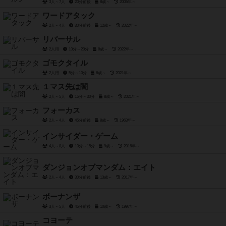
3人～7人
20分前後
8歳～
2005年～
ワードアタック
2人～4人
30分前後
12歳～
2022年～
リバーサル
2人用
10分～20分
8歳～
2022年～
ゴモクタイル
2人用
5分～10分
6歳～
2021年～
１マス先は闇
2人～5人
15分～30分
8歳～
2021年～
フォーカス
2人～4人
45分前後
8歳～
1963年～
インサイダー・ゲーム
4人～8人
10分～15分
9歳～
2016年～
ダンジョンオブマンダム：エイト
2人～4人
30分前後
13歳～
2017年～
ボーナンザ
3人～5人
45分前後
10歳～
1997年～
コヨーテ