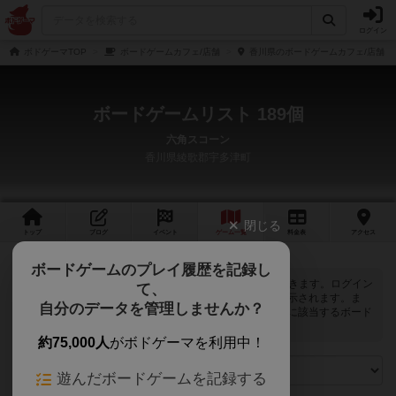
ログイン
ボドゲーマTOP
ボードゲームカフェ/店舗
香川県のボードゲームカフェ/店舗
ボードゲームリスト 189個
六角スコーン
香川県綾歌郡宇多津町
閉じる
トップ
ブログ
イベント
ゲーム
一覧
料金
表
アクセス
ボードゲームのプレイ履歴を記録し
六角スコーンでは
189
個のボードゲームで遊ぶことができます。ログイン
て、
すると自分のマイボードゲームに登録できるボタンが表示されます。ま
自分のデータを管理しませんか？
た、マイボードゲームの「興味あり」と「お気に入り」に該当するボード
ゲームがピックアップされるようになります。
約75,000人
がボドゲーマを利用中！
遊んだボードゲームを記録する