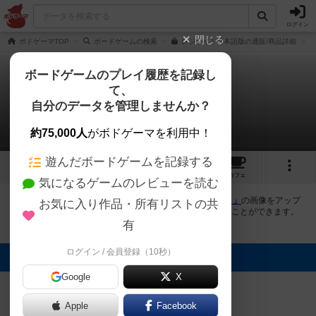
ログイン
閉じる
ボドゲーマTOP
ボードゲームの検索
レジサイド日本語版の通販/商品詳細
ボードゲームのプレイ履歴を記録し
て、
レジサイド
自分のデータを管理しませんか？
1件の画像
約75,000人
がボドゲーマを利用中！
遊んだボードゲームを記録する
1
7
22
トップ
画像
動画
レビュー
カフェ
気になるゲームのレビューを読む
ボドゲーマにログインすると、
「レジサイド（Regicide）」
の画像をアップ
お気に入り作品・所有リストの共
ロード出来たり、他のユーザーの投稿画像に評価を付けることができます。
また、トップ6の画像は様々なページで表示されます。
有
ログイン / 会員登録（10秒）
トップに表示される画像
Google
X
まつなが
Apple
Facebook