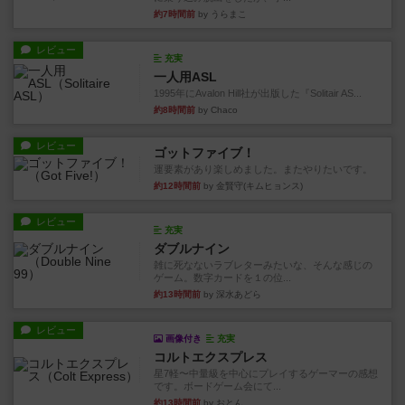
約7時間前
by うらまこ
レビュー
充実
一人用ASL
1995年にAvalon Hill社が出版した『Solitair AS...
約8時間前
by Chaco
レビュー
ゴットファイブ！
運要素があり楽しめました。またやりたいです。
約12時間前
by 金賢守(キムヒョンス)
レビュー
充実
ダブルナイン
雑に死なないラブレターみたいな、そんな感じの
ゲーム。数字カードを１の位...
約13時間前
by 深水あどら
レビュー
画像付き
充実
コルトエクスプレス
星7軽〜中量級を中心にプレイするゲーマーの感想
です。ボードゲーム会にて...
約13時間前
by おとん