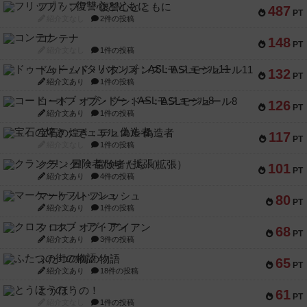
フリップ７：復讐心とともに
487
PT
紹介文なし
2件の投稿
コンテナ
148
PT
紹介文なし
1件の投稿
ドゥームド・バタリオンズ：ASLモジュール11
132
PT
紹介文あり
1件の投稿
コード・オブ・ブシドー：ASLモジュール8
126
PT
紹介文あり
1件の投稿
宝石の煌き：デュエル 偽造者
117
PT
紹介文なし
1件の投稿
クランク! ：冒険者たち（拡張）
101
PT
紹介文あり
4件の投稿
マーケットフレッシュ
80
PT
紹介文あり
1件の投稿
クロス・オブ・アイアン
68
PT
紹介文あり
3件の投稿
ふたつの街の物語
65
PT
紹介文あり
18件の投稿
とうほうの！
61
PT
紹介文なし
1件の投稿