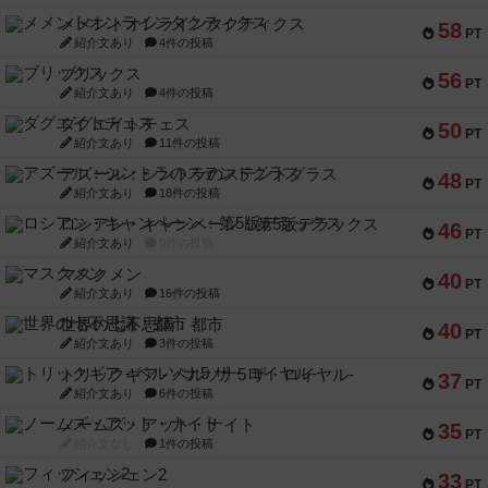
メメントオンラインタクティクス
58
PT
紹介文あり
4件の投稿
ブリックス
56
PT
紹介文あり
4件の投稿
ダグエイトチェス
50
PT
紹介文あり
11件の投稿
アズール：シントラのステンドグラス
48
PT
紹介文あり
18件の投稿
ロシアン・キャンペーン：第5版デラックス
46
PT
紹介文あり
0件の投稿
マスクメン
40
PT
紹介文あり
16件の投稿
世界の七不思議：都市
40
PT
紹介文あり
3件の投稿
トリックギア - ペルソナ5 ザ・ロイヤル-
37
PT
紹介文あり
6件の投稿
ノームズ・アット・ナイト
35
PT
紹介文なし
1件の投稿
フィッシェン2
33
PT