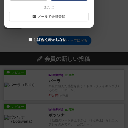
または
メールで会員登録
1
しばらく表示しない
レジサイドのトップに戻る
会員の新しい投稿
レビュー
画像付き
充実
パーラ
率直に遊んだ感想を言う！トリックテイキング(ﾄﾘ
ﾃ)のカードゲーム。 ...
41分前
by 鳴屋
レビュー
画像付き
充実
ボツワナ
【動物のレートを上下させ、得点を上げろ】二人
プレイのみです。（公式ルー...