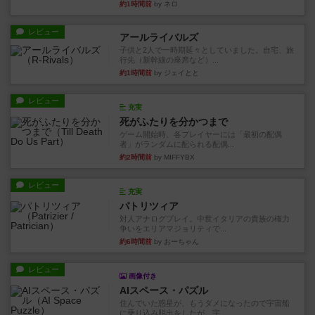
約1時間前
by ネロ
レビュー
アールライバルズ
子供と2人で一時期延々としていました。自宅、旅
行先（新幹線の座席など）...
約1時間前
by ジェイとと
レビュー
充実
死がふたりを分かつまで
ゲーム開始時、各プレイヤーには「最初の配偶
者」がランダムに配られる配偶...
約2時間前
by MIFFYBX
レビュー
充実
パトリツィア
対人アナログプレイ。中世イタリアの貴族の権力
争いをエリアマジョリティで...
約6時間前
by おーちゃん
レビュー
画像付き
AIスペース・パズル
住んでいた惑星が、もうダメになったので宇宙船
に乗り込み脱出をしたが、宇...