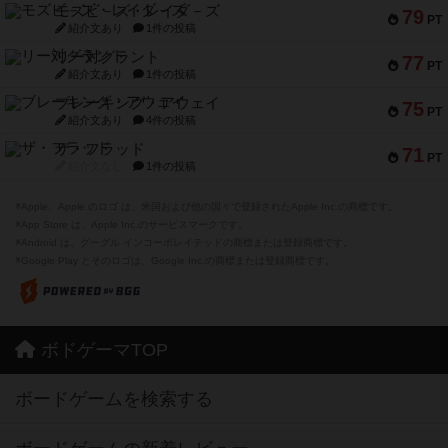
モズビ－ズ・レイダ－ズ
79
PT
紹介文あり
1件の投稿
リー対グラント
77
PT
紹介文あり
1件の投稿
ブレーキング・アウェイ
75
PT
紹介文あり
4件の投稿
ザ・フラッド
71
PT
紹介文なし
1件の投稿
※Apple、Apple のロゴ は、米国および他の国々で登録されたApple Inc.の商標です。
※App Store は、Apple Inc.のサービスマークです。
※Android は、グーグル インコーポレイテッドの商標または登録商標です。
※Google Play とそのロゴは、Google Inc.の商標または登録商標です。
ボドゲーマTOP
ボードゲームを検索する