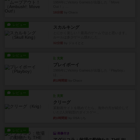
1984年にVictory Gamesが出版した『Move
Out！』...
18分前
by Chaco
レビュー
スカルキング
とにかく楽しい！最高のゲームではと思います。
ルールは多少ゲーム慣れした...
32分前
by ジェイとと
レビュー
充実
プレイボーイ
1986年にVictory Gamesが出版した『Playboy』
は、...
約1時間前
by Chaco
レビュー
充実
クリーグ
某動画サイトを眺めてたら、海外の方が紹介して
いた2人対戦型のダイスゲー...
約1時間前
by OSAっち
レビュー
画像付き
アグリコラ：牧場の動物たち THE BIG BOX