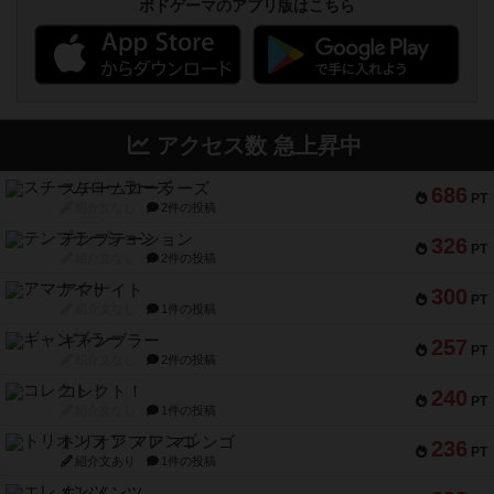
ボドゲーマのアプリ版はこちら
アクセス数 急上昇中
スチームローラーズ
686
PT
紹介文なし
2件の投稿
テンプテーション
326
PT
紹介文なし
2件の投稿
アマナイト
300
PT
紹介文なし
1件の投稿
ギャンブラー
257
PT
紹介文なし
2件の投稿
コレクト！
240
PT
紹介文なし
1件の投稿
トリオンフ ア マレンゴ
236
PT
紹介文あり
1件の投稿
エレメンツ