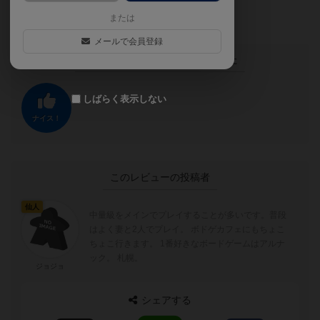
きるので読み合いなども起こる。好き。
または
メールで会員登録
この投稿に
0
名が
ナイス！
しました
しばらく表示しない
ナイス！
このレビューの投稿者
仙人
中量級をメインでプレイすることが多いです。普段
はよく妻と2人でプレイ。 ボドゲカフェにもちょこ
ちょこ行きます。 1番好きなボードゲームはアルナ
ック。 札幌。
ジョジョ
シェアする