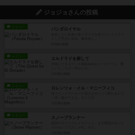
ジョジョさんの投稿
レビュー
パンダロイヤル
各色ごとに効果の違うダイスを毎ラウンドドラフ
トして手元に追加。最終的に...
5日前
の投稿
レビュー
エルドラドを探して
手軽にできるデッキ構築&amp;レースゲーム。難
しいところが一切ないの...
10日前
の投稿
レビュー
ロレンツォ・イル・マニーフィコ
毎ラウンドワーカーの強さがダイスで変わるので
一喜一憂ができる。ダイス目...
12日前
の投稿
レビュー
スノープランナー
国産のダイスプレイスメント。まず盤面がめっち
ゃかわいくておしゃれ。ダイ...
13日前
の投稿