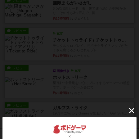
レビュー
無限まちがいさがし
6つの場面カード（表、裏で違う絵）が何枚かあ
り、そのうち3つ選んで、同...
約15時間前
by ジェイとと
レビュー
充実
チケットトゥライド / チケットトゥライドアメリカ
デジタルソロプレイ。元祖チケライ？マップがた
くさん出てるからどれをプレ...
約17時間前
by おーちゃん
レビュー
画像付き
充実
ホットストリーク
星7軽〜中量級を中心にプレイするゲーマーの感想
です。ボードゲーム会にて...
約23時間前
by おとん
レビュー
ガルフストライク
1983年にVictory Gamesが出版した『Gulf Strik...
約23時間前
by Chaco