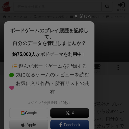
ログイン
閉じる
ボドゲーマTOP
ボードゲームの検索
ライジングロボット
レビュー
ボードゲームのプレイ履歴を記録し
て、
ライジングロボット
自分のデータを管理しませんか？
ジョジョさんのレビュー
約75,000人
がボドゲーマを利用中！
遊んだボードゲームを記録する
1
2
1
トップ
画像
動画
レビュー
カフェ
気になるゲームのレビューを読む
お気に入り作品・所有リストの共
142名
0名
0
約2ヶ月前
有
ログイン / 会員登録（10秒）
やることはあまり難しくなく流れを覚えれば意外とプレイ
できる。どの場所をアップグレードしてどこから攻めてい
Google
X
くかを噛み合わせていくのが悩ましくて楽しい。自分がセ
Apple
Facebook
ットした計画だけでなくエネルギーがある部分もプレイで