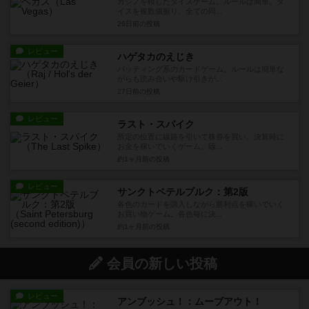
カジノを模したダイスゲーム。ルールは簡単。ダ
イスを複数個振り、全ての同...
26日前
の投稿
レビュー
ハゲタカのえじき
バッティング系のカードゲーム。ルールは簡単な
がらも読み合いや駆け引きが...
27日前
の投稿
レビュー
ラスト・スパイク
所定の位置に線路を引いて株券を買い、決算時に
お金を稼いでいくゲーム。線...
約1ヶ月前
の投稿
レビュー
サンクトペテルブルク：第2版
各色のカードを購入しながら勝利点を稼いでいく
お買い物ゲーム。各色毎に決...
約1ヶ月前
の投稿
会員の新しい投稿
レビュー
アンブッシュ！：ムーブアウト！