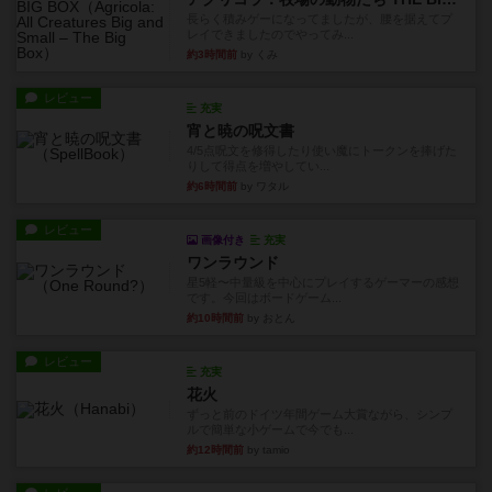
長らく積みゲーになってましたが、腰を据えてプ
レイできましたのでやってみ...
約3時間前
by くみ
レビュー
充実
宵と暁の呪文書
4/5点呪文を修得したり使い魔にトークンを捧げた
りして得点を増やしてい...
約6時間前
by ワタル
レビュー
画像付き
充実
ワンラウンド
星5軽〜中量級を中心にプレイするゲーマーの感想
です。今回はボードゲーム...
約10時間前
by おとん
レビュー
充実
花火
ずっと前のドイツ年間ゲーム大賞ながら、シンプ
ルで簡単な小ゲームで今でも...
約12時間前
by tamio