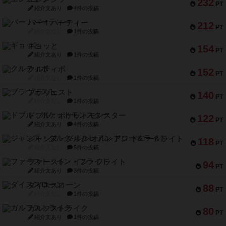
232
PT
紹介文あり
4件の投稿
バー！パーティー
212
PT
紹介文なし
1件の投稿
ギョッと
154
PT
紹介文あり
1件の投稿
クルティボ
152
PT
紹介文なし
1件の投稿
ブラヴェスト
140
PT
紹介文なし
1件の投稿
ドブル：ポケットモンスター
122
PT
紹介文あり
4件の投稿
ジャンヌ・ダルク-オルレアン ドロー＆ライト
118
PT
紹介文なし
5件の投稿
ファースト・イン・フライト
94
PT
紹介文あり
3件の投稿
ダイススローン
88
PT
紹介文なし
1件の投稿
ガルフストライク
80
PT
紹介文あり
1件の投稿