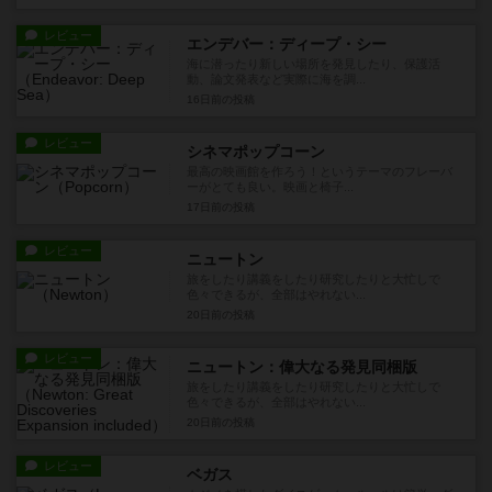
レビュー
エンデバー：ディープ・シー
海に潜ったり新しい場所を発見したり、保護活
動、論文発表など実際に海を調...
16日前
の投稿
レビュー
シネマポップコーン
最高の映画館を作ろう！というテーマのフレーバ
ーがとても良い。映画と椅子...
17日前
の投稿
レビュー
ニュートン
旅をしたり講義をしたり研究したりと大忙しで
色々できるが、全部はやれない...
20日前
の投稿
レビュー
ニュートン：偉大なる発見同梱版
旅をしたり講義をしたり研究したりと大忙しで
色々できるが、全部はやれない...
20日前
の投稿
レビュー
ベガス