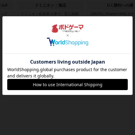
ール4
ドミニオン：海辺
G.I.勝利への礎
マップ
ドミニオン拡張第３弾で、主に持続
1982年にAvalon Hill社
カードが追加されます。今弾以前の
『G.I.』に収録のマッ...
ドミニ...
約2時間前
by Chaco
約2時間前
by aki