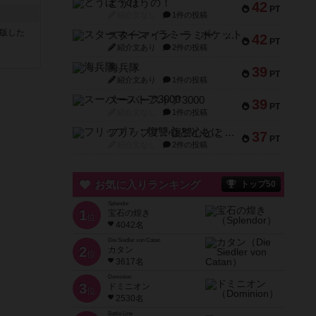
とうほうの！
42
PT
紹介文なし
1件の投稿
が出版した
スターマイン・ラミー ポケット
42
PT
紹介文あり
2件の投稿
海兵隊
39
PT
紹介文あり
1件の投稿
スーパーストア3000
39
PT
紹介文なし
1件の投稿
フリップ７：復讐心とともに
37
PT
紹介文なし
2件の投稿
お気に入りランキング
トップ50
Splendor
1
宝石の煌き
位
4042名
Die Siedler von Catan
2
カタン
位
3617名
Dominion
3
ドミニオン
位
2530名
Battle Line