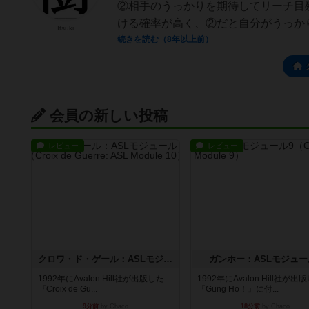
②相手のうっかりを期待してリーチ目
ける確率が高く、②だと自分がうっかり
Itsuki
続きを読む（8年以上前）
会員の新しい投稿
レビュー
レビュー
クロワ・ド・ゲール：ASLモジュール10
ガンホー：ASLモジュー
1992年にAvalon Hill社が出版した
1992年にAvalon Hill社が出
『Croix de Gu...
『Gung Ho！』に付...
9分前
by Chaco
18分前
by Chaco