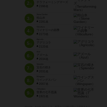
2
テラフォーミングマーズ
位
2396名
Stone Garden
3
枯山水
位
2281名
Viticulture
4
ワイナリーの四季
位
2273名
Agricola
5
アグリコラ
位
2120名
Azul
6
アズール
位
2034名
Splendor
7
宝石の煌き
位
2031名
Wingspan
8
ウイングスパン
位
2007名
7 Wonders
9
世界の七不思議
位
1921名
※Apple、Apple のロゴ は、米国および他の国々で登録された