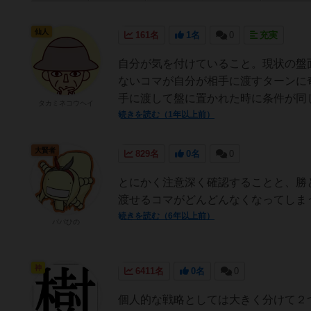
仙人
161名
1名
0
充実
自分が気を付けていること。現状の盤
ないコマが自分が相手に渡すターンに
手に渡して盤に置かれた時に条件が同じ
タカミネコウヘイ
続きを読む（1年以上前）
大賢者
829名
0名
0
とにかく注意深く確認することと、勝
渡せるコマがどんどんなくなってしま
続きを読む（6年以上前）
パパひの
神
6411名
0名
0
個人的な戦略としては大きく分けて２