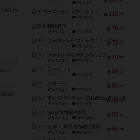
PT
紹介文なし
2件の投稿
エコーズ・オブ・タイム
118
PT
紹介文なし
8件の投稿
南北戦争
79
PT
紹介文あり
1件の投稿
キャプテン・フリップ：イスラ・ボンバ
72
PT
紹介文なし
2件の投稿
メメントオンラインタクティクス
70
PT
紹介文あり
4件の投稿
パーミッド
68
が出版した
PT
紹介文なし
1件の投稿
クリーグ
57
PT
紹介文あり
1件の投稿
セミファイナル ～お前はまだ生きている～
53
PT
紹介文あり
1件の投稿
ふたつの街の物語
52
PT
紹介文あり
18件の投稿
クランク! ：冒険者たち（拡張）
50
PT
紹介文あり
4件の投稿