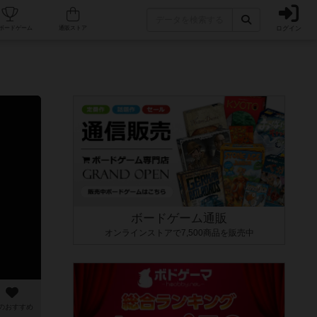
ログイン
カフェ/店舗
人気ボードゲーム
通販ストア
ボードゲーム通販
オンラインストアで7,500商品を販売中
のおすすめ