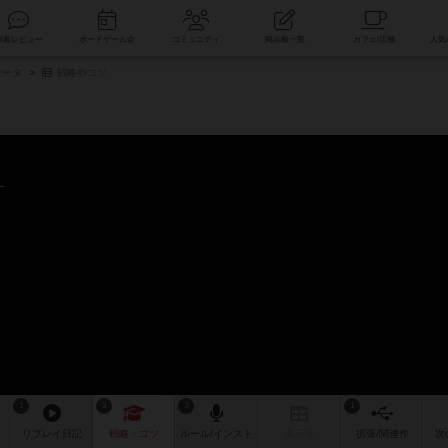
索
新着レビュー
ボードゲーム会
コミュニティ
掲示板一覧
データ
戦略やコツ
1
3
3
1
リプレイ
日記
戦略
・コツ
ルール
/インスト
掲示板
拡張/関連
作
次