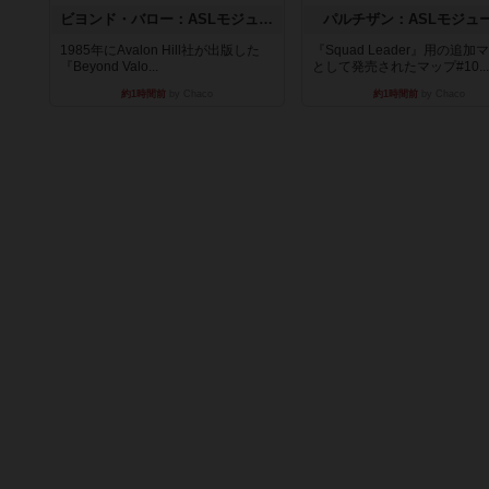
ビヨンド・バロー：ASLモジュール1
パルチザン：ASLモジュ
1985年にAvalon Hill社が出版した
『Squad Leader』用の追加
『Beyond Valo...
として発売されたマップ#10...
約1時間前
by Chaco
約1時間前
by Chaco