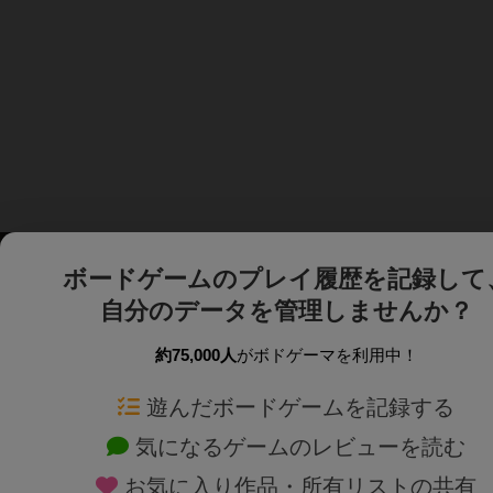
ボードゲームのプレイ履歴を記録して
自分のデータを管理しませんか？
約75,000人
がボドゲーマを利用中！
ボドゲーマTOP
ボードゲーム通販
遊んだボードゲームを記録する
気になるゲームのレビューを読む
ボードゲームを検索する
新作・再入荷情報
お気に入り作品・所有リストの共有
ボードゲームの新着レビュー
定番ボードゲームの通販