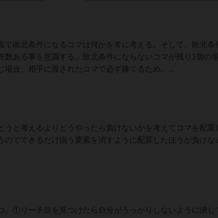
面で敗北条件になるコマは何かを常に考える。そして、敗北条
奇数ある事を意識する。敗北条件にならないコマが残り1個の
場合、相手に渡されたコマで必ず勝てるため。...
とうと考えるよりどうやったら負けないかを考えてコマを配置
うのでできるだけ揃う要素を消すように配置したほうが負けな
つ。①リーチ目を見つけたら自分がうっかりしないように潰し