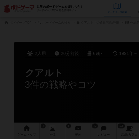
世界のボードゲームを楽しもう！
ボードゲーム専門の総合情報サイト
データベース
検
ボドゲーマTOP
ボードゲームの検索
クアルト！の通販/商品詳細
作品
2人用
20分前後
6歳～
1991年～
クアルト
3件の戦略やコツ
4
5
43
195
ゲーム
トップ
画像
動画
レビュー
店舗/
カフェ