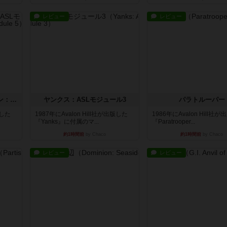
レビュー
レビュー
ウエスト・オブ・アラメイン：ASLモジュール5
ヤンクス：ASLモジュール3
パラトルーパー
版した
1987年にAvalon Hill社が出版した
1986年にAvalon Hill社
『Yanks』に付属のマ...
『Paratrooper...
約1時間前
by Chaco
約1時間前
by Chaco
レビュー
レビュー