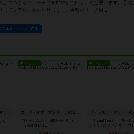
残しつつさらにリーチ目を増やしていく。だと思います。①だ
してクアルトされたりします。複数のリーチ目...
クアルトのトップに戻る
レビュー
レビュー
ル9
コード・オブ・ブシドー：ASLモジュール8
版した
1991年にAvalon Hill社が出版した
『Squad Leader』用の
『Code of Bus...
として発売されたマップ#11.
24分前
by Chaco
31分前
by Chaco