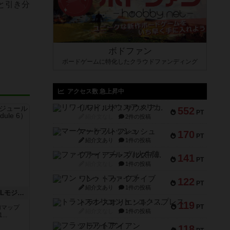
と引き分
ボドファン
ボードゲームに特化したクラウドファンディング
アクセス数 急上昇中
リワイルド：サウスアメリカ
552
PT
紹介文なし
2件の投稿
マーケットフレッシュ
170
PT
紹介文あり
1件の投稿
ファイアー・ブルズ / 火牛陣
141
PT
紹介文なし
1件の投稿
ワン・トゥ・ファイブ
122
PT
紹介文あり
1件の投稿
ザ・ラスト・フラー：ASLモジュール6
トランスオリエント・エクスプレス
119
PT
追加マップ
紹介文なし
1件の投稿
..
フラットアイアン
118