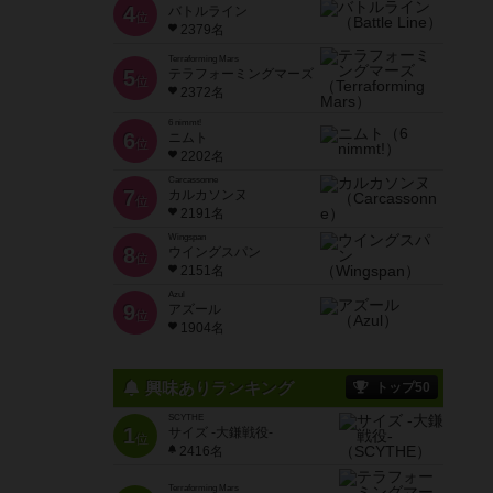
4
バトルライン
位
2379名
Terraforming Mars
5
テラフォーミングマーズ
位
2372名
6 nimmt!
6
ニムト
位
2202名
Carcassonne
7
カルカソンヌ
位
2191名
Wingspan
8
ウイングスパン
位
2151名
Azul
9
アズール
位
1904名
興味ありランキング
トップ50
SCYTHE
1
サイズ -大鎌戦役-
位
2416名
Terraforming Mars