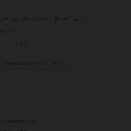
をゲームに落とし込んだ、良いゲームです。
白いです。
ヒットしました。
この投稿に
1
名が
ナイス！
しました
イン/会員登録でコメント