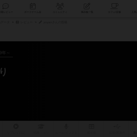
索
新着レビュー
ボードゲーム会
コミュニティ
掲示板一覧
品データ
レビュー
yuyanさんの投稿
19年～
り
リプレイ
日記
戦略
・コツ
ルール
/インスト
掲示板
拡張/関連
作
次