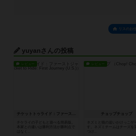
リスのお仕
yuyanさんの投稿
レビュー
レビュー
チケットトゥライド：ファーストジャーニー
チョップチョップ
チケライの子どもと遊べる簡易版。
ネズミと猫の追いかけっこゲ
本家との違いは勝利方法が勝利点で
す。ネズミチームはチーズを1
はなく...
つけ...