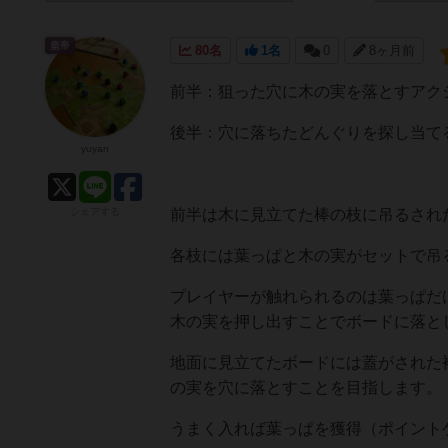
皇帝
80名
1名
0
8ヶ月前
前半：狙った穴に木の実を落とすアク
後半：穴に落ちたどんぐりを探し当て
yuyan
シェアする
前半は木に見立てた棒の枝に吊るされ
各枝には葉っぱと木の実がセットで吊
プレイヤーが触れられるのは葉っぱだ
木の実を押し出すことでボードに落と
地面に見立てたボードには蓋がされた
の実を穴に落とすことを目指します。
うまく入れば葉っぱを獲得（ポイント