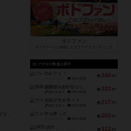
ボドファン
ボードゲームに特化したクラウドファンディング
アクセス数 急上昇中
コレクト！
340
PT
紹介文なし
1件の投稿
無限まちがいさがし
322
PT
紹介文あり
2件の投稿
ガルフストライク
217
PT
紹介文あり
1件の投稿
クルティボ
です。
203
PT
紹介文なし
1件の投稿
1809
112
PT