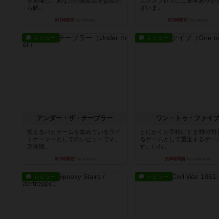
を装備し、あなたの乗組員を監獄か
エクスプレスにご乗車ありが
ら解...
ざいま...
約1時間前
by jurong
約2時間前
by jurong
レビュー
レビュー
アンダー・ザ・テーブラー
ワン・トゥ・ファイ
笑えるバカゲームを集めているライ
とにかくお手軽にすき間時間
トゲーマーとしてのレビューです。
るゲームとして重宝するゲー
正体隠...
す。いわ...
約7時間前
by toyota
約8時間前
by nabekoh
レビュー
レビュー