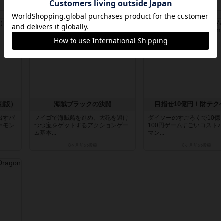
7ヶ月前
の投稿
7ヶ月前
の投稿
レビュー
レビュー
刻版）
海賊ブラックの決闘
目指せ10億円！財テク
出すパ
フイゴで海賊船を進め、大砲を避け
ダイソーのすごろくで10億
ヤモン
つつ宝をゲットするアクションゲー
100円ゲームすごいコスト
ム基本...
マン...
8ヶ月前
の投稿
8ヶ月前
の投稿