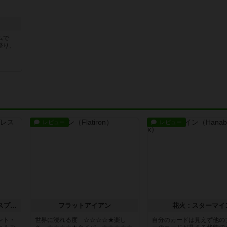
ムで
登り、
レビュー
レビュー
トランスオリエント・エクスプレス
フラットアイアン
花火：スターマイ
ント・
世界に浸れる度 ☆☆☆☆★楽し
自分のカードは見えず他の