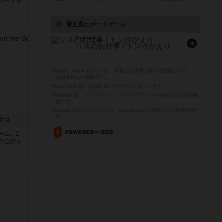
カードを
最近見たボードゲーム
Purzelbaum
リスのお仕事 / トンボがえり
※Apple、Apple のロゴ は、米国および他の国々で登録された
Apple Inc.の商標です。
※App Store は、Apple Inc.のサービスマークです。
※Android は、グーグル インコーポレイテッドの商標または登録商
標です。
※Google Play とそのロゴは、Google Inc.の商標または登録商標で
す。
クス
ーム。2
の合計を