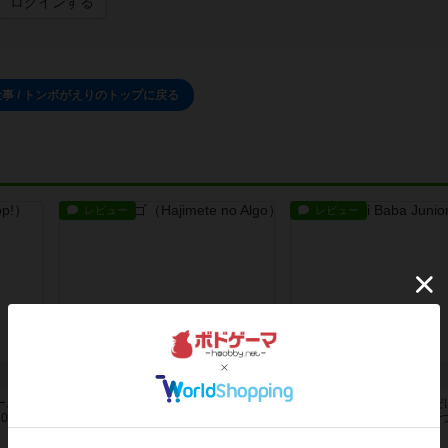
ログインする
事 / トンボがえりのトップに戻る
レビュー
レビュー
はじめてのアルゴ
アリババ Jr.
ームで
アルゴのジュニア版です。お互いに
ダイヤルをクルクル回すだ
0個見
4枚のタイルを数字の大きさ順に並
ハラするゲームゲームは6
べて持...
ヤル全...