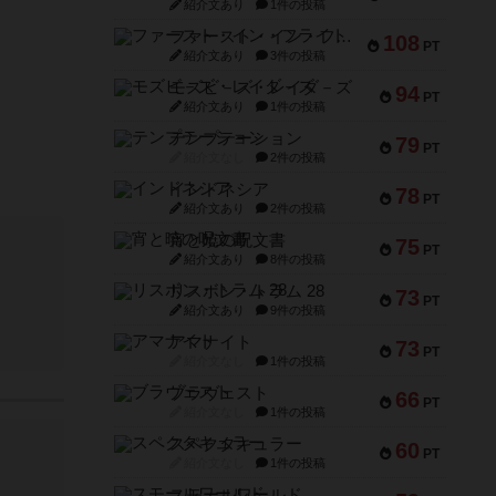
紹介文あり
1件の投稿
ファースト・イン・フライト
108
PT
紹介文あり
3件の投稿
モズビ－ズ・レイダ－ズ
94
PT
紹介文あり
1件の投稿
テンプテーション
79
PT
紹介文なし
2件の投稿
インドネシア
78
PT
紹介文あり
2件の投稿
宵と暁の呪文書
75
PT
紹介文あり
8件の投稿
リスボン・トラム 28
73
PT
紹介文あり
9件の投稿
アマナイト
73
PT
紹介文なし
1件の投稿
ブラヴェスト
66
PT
紹介文なし
1件の投稿
スペクタキュラー
60
PT
紹介文なし
1件の投稿
スモールワールド