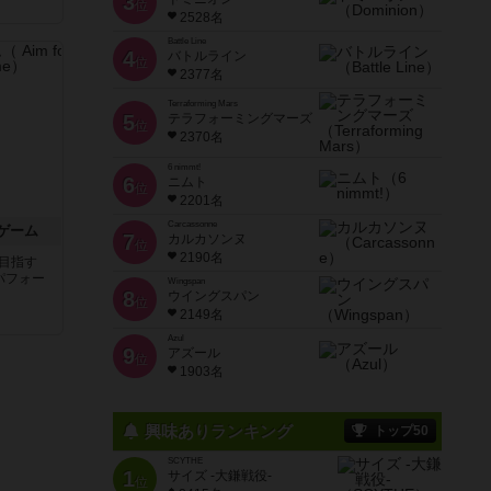
3
位
2528名
Battle Line
4
バトルライン
位
2377名
Terraforming Mars
5
テラフォーミングマーズ
位
2370名
6 nimmt!
6
ニムト
位
2201名
Carcassonne
ゲーム
7
カルカソンヌ
位
2190名
目指す
パフォー
Wingspan
8
ウイングスパン
位
2149名
Azul
9
アズール
位
1903名
興味ありランキング
トップ50
SCYTHE
1
サイズ -大鎌戦役-
位