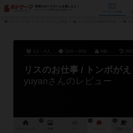
世界のボードゲームを楽しもう！
ボードゲーム専門の総合情報サイト
データベース
検
ボドゲーマTOP
ボードゲームの検索
リスのお仕事の通販/商品詳細
作
2人～4人
15分～20分
4歳～
20
リスのお仕事 / トンボがえ
yuyanさんのレビュー
2
1
3
ゲーム
トップ
画像
動画
レビュー
店舗/
カフェ