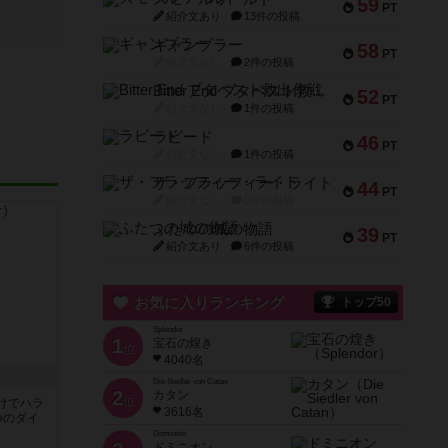
59
PT
紹介文あり
13件の投稿
ギャンブラー
58
PT
紹介文なし
2件の投稿
Bitter End ブタペスト救出作戦
52
PT
紹介文なし
1件の投稿
ラピード
46
PT
紹介文なし
1件の投稿
ザ・フラッフィー・ライト
44
PT
紹介文なし
0件の投稿
ふたつの城の物語
39
PT
紹介文あり
6件の投稿
お気に入りランキング
トップ50
Splendor
1
宝石の煌き
位
4040名
Die Siedler von Catan
2
カタン
位
けでハラ
3616名
つのダイ
Dominion
ドミニオン