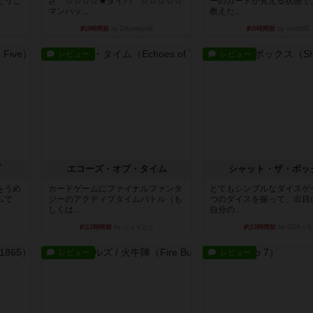
とうご
さ ☆☆☆☆★タイパ ☆☆☆☆☆
ーのカードが見える状態で
マンハッ...
教えた...
約3時間前
by DKnewyork
約5時間前
by mob567
レビュー
レビュー
ブ
エコーズ・オブ・タイム
シャット・ザ・ボッ
をうめ
カードゲームにファイナルファンタ
とてもシンプルなダイスゲ
ムで
ジーのアクティブタイムバトル（も
つのダイスを振って、出目
しくは...
自分の...
約12時間前
by ジェイとと
約13時間前
by OSAっち
レビュー
レビュー