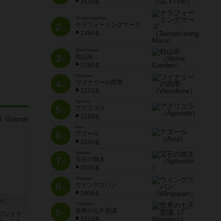
2415名
Terraforming Mars
2
テラフォーミングマーズ
位
2394名
Stone Garden
3
枯山水
位
2281名
Viticulture
4
ワイナリーの四季
位
2272名
Agricola
5
アグリコラ
位
2119名
Azul
6
アズール
位
2034名
Splendor
7
宝石の煌き
位
2028名
Wingspan
8
ウイングスパン
位
2006名
ン
7 Wonders
9
世界の七不思議
位
プレイヤ
1919名