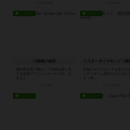
6ヶ月前
の投稿
6ヶ月前
の投稿
レビュー
レビュー
13諸島の秘宝
ミスターダイヤモンド（復
飛行船を指で動かして宝島を探し当
本物のダイヤモンドを見つけ
てる冒険アクションゲームです。大
ーティゲーム固定されたダイ
きなゲ...
ド（本...
7ヶ月前
の投稿
8ヶ月前
の投稿
レビュー
レビュー