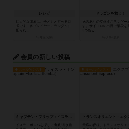
レシピ
ドラゴンを救え！
個人的な印象は、子どもと遊べる麻
妨害ありの立体すごろくゲー
雀です。各プレイヤーにランダムに
す。サイコロの出目で階段を
配られ...
3つある...
8ヶ月前
の投稿
8ヶ月前
の投稿
会員の新しい投稿
ルール/インスト
ルール/インスト
キャプテン・フリップ：イスラ・ボンバ
イスラ・ボンバを探しに出航!潜水艦
乗客の皆様、トランスオリエ