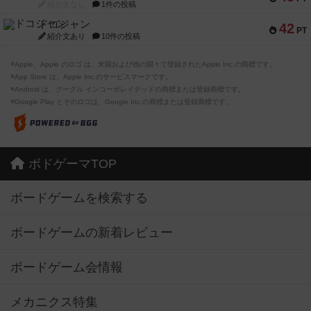
紹介文なし
1件の投稿
ドコジャン
42
PT
紹介文あり
10件の投稿
※Apple、Apple のロゴ は、米国および他の国々で登録されたApple Inc.の商標です。
※App Store は、Apple Inc.のサービスマークです。
※Android は、グーグル インコーポレイテッドの商標または登録商標です。
※Google Play とそのロゴは、Google Inc.の商標または登録商標です。
ボドゲーマTOP
ボードゲームを検索する
ボードゲームの新着レビュー
ボードゲーム会情報
メカニクス特集