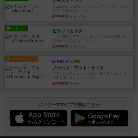
ジャスト・ワン
まぁ面白かった‼️よくテレビとかのバラエティなん
かで、お題がわからずに...
約14時間前
by みいやん
レビュー
ピタッコカルタ
ボドゲ相席会でプレイしましたひらがなが書かれ
たカードを2枚まで手をつけ...
約14時間前
by みいやん
ルール/インスト
画像付き
充実
ノームズ・アット・ナイト
ベネボレンス女王は、忠実な臣民を称えるための
祝宴を開こうとしています。...
約15時間前
by jurong
ボドゲーマのアプリ版はこちら