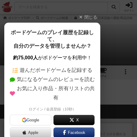
ログイン
閉じる
ボドゲーマTOP
ボードゲームの検索
プレザージュ 日本語版の通販/商品詳細
ボードゲームのプレイ履歴を記録し
て、
プレザージュ
自分のデータを管理しませんか？
0件の動画
約75,000人
がボドゲーマを利用中！
遊んだボードゲームを記録する
2
3
15
トップ
画像
動画
レビュー
カフェ
気になるゲームのレビューを読む
お気に入り作品・所有リストの共
プレザージュのトップに戻る
有
ログイン / 会員登録（10秒）
会員の新しい投稿
Google
X
レビュー
街コロ通
Apple
Facebook
街コロとの違いは初めから二つサイコロを振れる