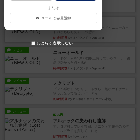
など、少しの違いはあるけれ...
約3時間前
by くみ
または
メールで会員登録
戦略やコツ
ニューオールド
ゲーム終了時に、「オールドカードとニューカー
ドのどちらもある」 状態に...
約4時間前
by オグランド（Oguland）
しばらく表示しない
レビュー
ニューオールド
ボードゲームを1,000個以上持っているユーザー視
点で良かった点と悪か...
約4時間前
by オグランド（Oguland）
レビュー
デクリプト
プレイ感がしっかりしてるから、超ボードゲーム
やったなって感じ。パーティ...
約5時間前
by ヒロ(新！ボードゲーム家族)
レビュー
充実
アルナックの失われし遺跡
アナログ対人プレイ数回。クニツィア先生の名作
「エルドラドを探して」にあ...
約7時間前
by おーちゃん