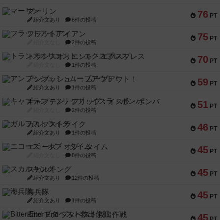
マーリン
76
PT
紹介文あり
6件の投稿
フラットアイアン
75
PT
紹介文なし
2件の投稿
トランスオリエント・エクスプレス
70
PT
紹介文なし
1件の投稿
アンブッシュ！：ムーブアウト！
59
PT
紹介文あり
1件の投稿
キャプテン・フリップ：イスラ・ボンバ
51
PT
紹介文なし
2件の投稿
ガルフストライク
46
PT
紹介文あり
1件の投稿
エコーズ・オブ・タイム
45
PT
紹介文なし
8件の投稿
スカルキング
45
PT
紹介文あり
12件の投稿
海兵隊
45
PT
紹介文あり
1件の投稿
Bitter End ブタペスト救出作戦
45
PT