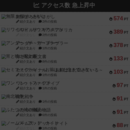
アクセス数 急上昇中
無限まちがいさがし
574
PT
紹介文あり
2件の投稿
リワイルド：サウスアメリカ
389
PT
紹介文なし
2件の投稿
アンダー・ザ・テーブラー
378
PT
紹介文あり
1件の投稿
宵と暁の呪文書
133
PT
紹介文あり
8件の投稿
セミファイナル ～お前はまだ生きている～
103
PT
紹介文あり
1件の投稿
ワン・トゥ・ファイブ
97
PT
紹介文あり
1件の投稿
南北戦争
91
PT
紹介文あり
1件の投稿
ふたつの城の物語
91
PT
紹介文あり
6件の投稿
ノームズ・アット・ナイト
88
PT
紹介文なし
1件の投稿