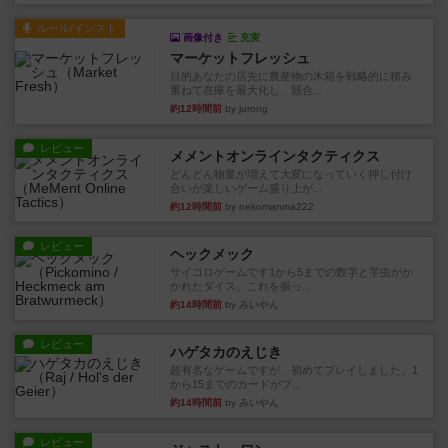
ルール/インスト
画像付き
充実
マーケットフレッシュ
目的あなたの店先に農産物の木箱を戦略的に積み
重ねて在庫を最大化し、競合...
約12時間前
by jurong
レビュー
メメントオンラインタクティクス
どんどん物量が増えて大変になっていく押し付け
合いが楽しいゲーム盛り上が...
約12時間前
by nekomanma222
レビュー
ヘックメック
サイコロゲームです1から5までの数字と芋虫がか
かれたダイス。これを振っ...
約14時間前
by みいやん
レビュー
ハゲタカのえじき
超有名なゲームですが、初めてプレイしました。1
から15までのカードがプ...
約14時間前
by みいやん
レビュー