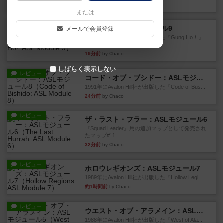
10分前
by Chaco
または
レビュー
ガンホー：ASLモジュール9
メールで会員登録
1992年にAvalon Hill社が出版した『Gung Ho！』
に付...
19分前
by Chaco
しばらく表示しない
レビュー
コード・オブ・ブシドー：ASLモジュール8
1991年にAvalon Hill社が出版した『Code of Bus...
24分前
by Chaco
レビュー
ザ・ラスト・フラー：ASLモジュール6
『Squad Leader』用の追加マップとして発売され
たマップ#11...
32分前
by Chaco
レビュー
ホロウレギオンズ：ASLモジュール7
1989年にAvalon Hill社が出版した『Hollow Legi...
約1時間前
by Chaco
レビュー
ウエスト・オブ・アラメイン：ASLモジュール5
1988年にAvalon Hill社が出版した『West of Ala...