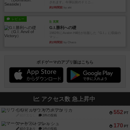
されます。今弾以前のドミニ...
約2時間前
by aki
レビュー
充実
G.I.勝利への礎
1982年にAvalon Hill社が出版した『G.I.』に収録の
マッ...
約2時間前
by Chaco
ボドゲーマのアプリ版はこちら
アクセス数 急上昇中
リワイルド：サウスアメリカ
552
PT
紹介文なし
2件の投稿
マーケットフレッシュ
170
PT
紹介文あり
1件の投稿