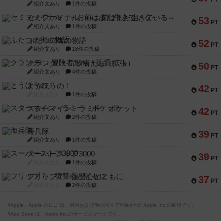
紹介文あり
1件の投稿
セミファイナル ～お前はまだ生きている～
53
PT
紹介文あり
1件の投稿
ふたつの街の物語
52
PT
紹介文あり
18件の投稿
クランク! ：冒険者たち（拡張）
50
PT
紹介文あり
4件の投稿
とうほうの！
42
PT
紹介文なし
1件の投稿
スターマイン・ラミー ポケット
42
PT
紹介文あり
2件の投稿
海兵隊
39
PT
紹介文あり
1件の投稿
スーパーストア3000
39
PT
紹介文なし
1件の投稿
フリップ７：復讐心とともに
37
PT
紹介文なし
2件の投稿
※Apple、Apple のロゴ は、米国および他の国々で登録されたApple Inc.の商標です。
※App Store は、Apple Inc.のサービスマークです。