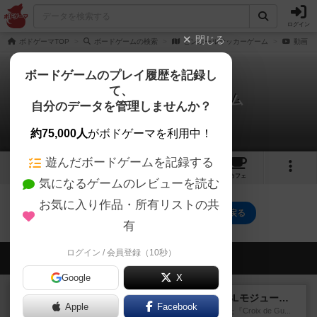
ログイン
閉じる
ボドゲーマTOP
ボードゲームの検索
ピンボールサッカーゲーム
動画
ボードゲームのプレイ履歴を記録し
て、
ピンボールサッカーゲーム
自分のデータを管理しませんか？
0件の動画
約75,000人
がボドゲーマを利用中！
遊んだボードゲームを記録する
1
トップ
画像
動画
レビュー
カフェ
気になるゲームのレビューを読む
お気に入り作品・所有リストの共
ピンボールサッカーゲームのトップに戻る
有
ログイン / 会員登録（10秒）
会員の新しい投稿
Google
X
レビュー
クロワ・ド・ゲール：ASLモジュール10
Apple
Facebook
1992年にAvalon Hill社が出版した『Croix de Gu...