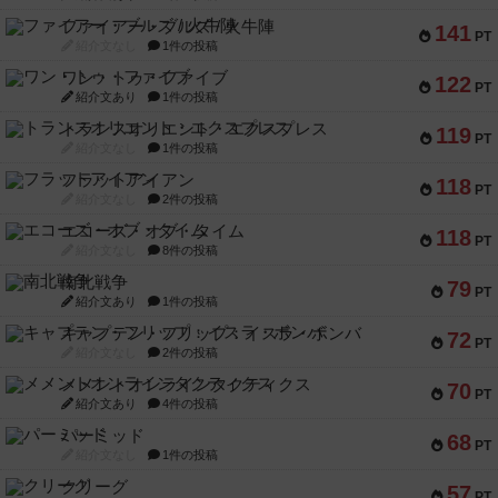
ファイアー・ブルズ / 火牛陣
141
PT
紹介文なし
1件の投稿
ワン・トゥ・ファイブ
122
PT
紹介文あり
1件の投稿
トランスオリエント・エクスプレス
119
PT
紹介文なし
1件の投稿
フラットアイアン
118
PT
紹介文なし
2件の投稿
エコーズ・オブ・タイム
118
PT
紹介文なし
8件の投稿
南北戦争
79
PT
紹介文あり
1件の投稿
キャプテン・フリップ：イスラ・ボンバ
72
PT
紹介文なし
2件の投稿
メメントオンラインタクティクス
70
PT
紹介文あり
4件の投稿
パーミッド
68
PT
紹介文なし
1件の投稿
クリーグ
57
PT