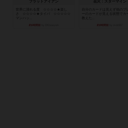
フラットアイアン
花火：スターマイン
世界に浸れる度 ☆☆☆☆★楽し
自分のカードは見えず他のプ
さ ☆☆☆☆★タイパ ☆☆☆☆☆
ーのカードが見える状態でカ
マンハッ...
教えた...
約6時間前
by DKnewyork
約8時間前
by mob567