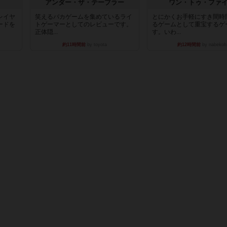
アンダー・ザ・テーブラー
ワン・トゥ・ファ
レイヤ
笑えるバカゲームを集めているライ
とにかくお手軽にすき間時
ードを
トゲーマーとしてのレビューです。
るゲームとして重宝するゲ
正体隠...
す。いわ...
約11時間前
by toyota
約12時間前
by nabekoh