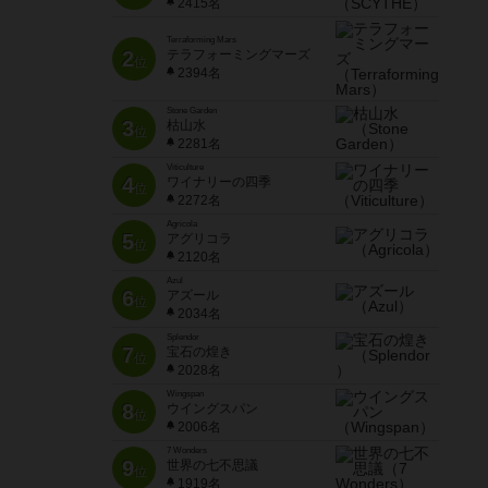
2415名
Terraforming Mars
2
テラフォーミングマーズ
位
2394名
Stone Garden
3
枯山水
位
2281名
Viticulture
4
ワイナリーの四季
位
2272名
Agricola
5
アグリコラ
位
2120名
Azul
6
アズール
位
2034名
Splendor
7
宝石の煌き
位
2028名
Wingspan
8
ウイングスパン
位
2006名
7 Wonders
9
世界の七不思議
位
1919名