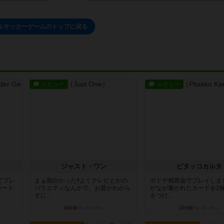
ルサッカーゲームのトップに戻る
レビュー
レビュー
ジャスト・ワン
ピタッコカルタ
てプレ
まぁ面白かった‼️よくテレビとかの
ボドゲ相席会でプレイしま
カード
バラエティなんかで、お題がわから
がなが書かれたカードを2
ずに...
をつけ...
16分前
by みいやん
23分前
by みいやん