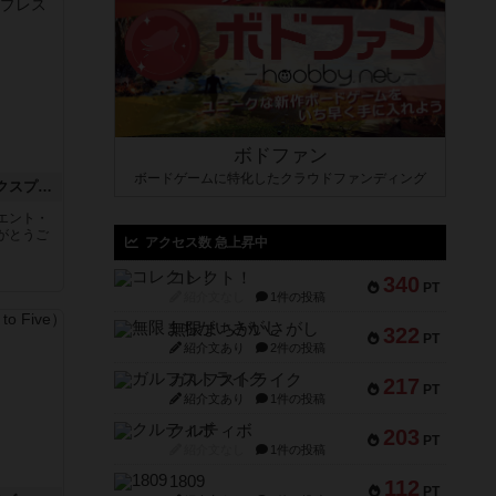
ボドファン
ボードゲームに特化したクラウドファンディング
トランスオリエント・エクスプレス
エント・
がとうご
アクセス数 急上昇中
コレクト！
340
PT
紹介文なし
1件の投稿
無限まちがいさがし
322
PT
紹介文あり
2件の投稿
ガルフストライク
217
PT
紹介文あり
1件の投稿
クルティボ
203
PT
紹介文なし
1件の投稿
1809
112
PT