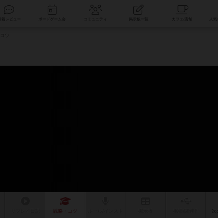
索
新着レビュー
ボードゲーム会
コミュニティ
掲示板一覧
コツ
ム
リプレイ
日記
戦略
・コツ
ルール
/インスト
掲示板
拡張/関連
作
次