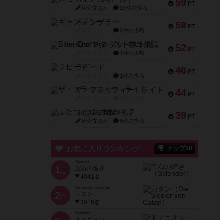
59
PT
紹介文あり
13件の投稿
ギャンブラー
58
PT
紹介文なし
2件の投稿
Bitter End ブタペスト救出作戦
52
PT
紹介文なし
1件の投稿
ラピード
46
PT
紹介文なし
1件の投稿
ザ・フラッフィー・ライト
44
PT
紹介文なし
0件の投稿
ふたつの城の物語
39
PT
紹介文あり
6件の投稿
お気に入りランキング
トップ50
Splendor
1
宝石の煌き
位
4041名
Die Siedler von Catan
2
カタン
位
3616名
Dominion
ドミニオン