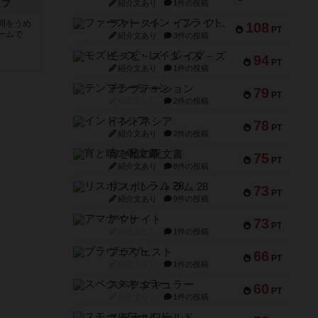
イブ
紹介文あり
1件の投稿
ファースト・イン・フライト
間をうめ
108
PT
ームで
紹介文あり
3件の投稿
モズビ－ズ・レイダ－ズ
94
PT
紹介文あり
1件の投稿
テンプテーション
79
PT
紹介文なし
2件の投稿
インドネシア
78
PT
紹介文あり
2件の投稿
宵と暁の呪文書
75
PT
紹介文あり
8件の投稿
リスボン・トラム 28
73
PT
紹介文あり
9件の投稿
アマナイト
73
PT
紹介文なし
1件の投稿
ブラヴェスト
66
PT
紹介文なし
1件の投稿
スペクタキュラー
60
PT
紹介文なし
1件の投稿
スモールワールド