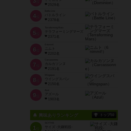
3
位
2529名
Battle Line
4
バトルライン
位
2378名
Terraforming Mars
5
テラフォーミングマーズ
位
2371名
6 nimmt!
6
ニムト
位
2202名
Carcassonne
7
カルカソンヌ
位
2191名
Wingspan
8
ウイングスパン
位
2150名
Azul
9
アズール
位
1903名
興味ありランキング
トップ50
SCYTHE
1
サイズ -大鎌戦役-
位