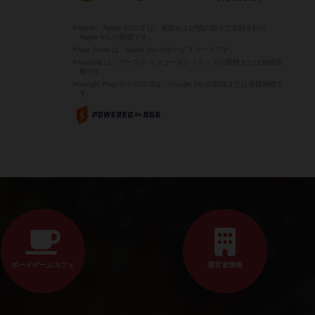
※Apple、Apple のロゴ は、米国および他の国々で登録された
Apple Inc.の商標です。
※App Store は、Apple Inc.のサービスマークです。
※Android は、グーグル インコーポレイテッドの商標または登録商
標です。
※Google Play とそのロゴは、Google Inc.の商標または登録商標で
す。
ボードゲームカフェ
運営者情報