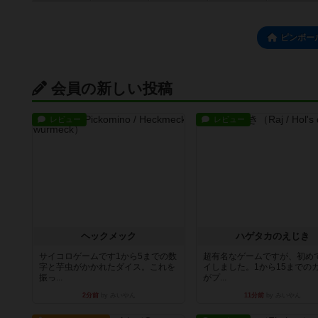
ピンボー
会員の新しい投稿
レビュー
レビュー
ヘックメック
ハゲタカのえじき
サイコロゲームです1から5までの数
超有名なゲームですが、初め
字と芋虫がかかれたダイス。これを
イしました。1から15までの
振っ...
がプ...
2分前
by みいやん
11分前
by みいやん