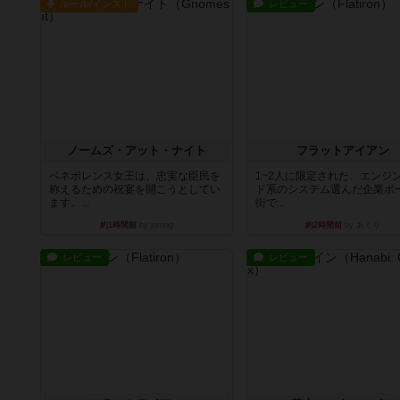
ルール/インスト
レビュー
ノームズ・アット・ナイト
フラットアイアン
ベネボレンス女王は、忠実な臣民を
1~2人に限定された、エンジ
称えるための祝宴を開こうとしてい
ド系のシステム選んだ企業ボ
ます。...
街で...
約1時間前
by jurong
約2時間前
by あくり
レビュー
レビュー