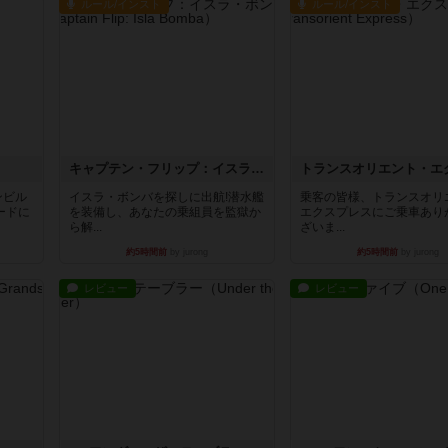
ルール/インスト
ルール/インスト
キャプテン・フリップ：イスラ・ボンバ
ンビル
イスラ・ボンバを探しに出航!潜水艦
乗客の皆様、トランスオリ
ードに
を装備し、あなたの乗組員を監獄か
エクスプレスにご乗車あり
ら解...
ざいま...
約5時間前
by jurong
約5時間前
by jurong
レビュー
レビュー