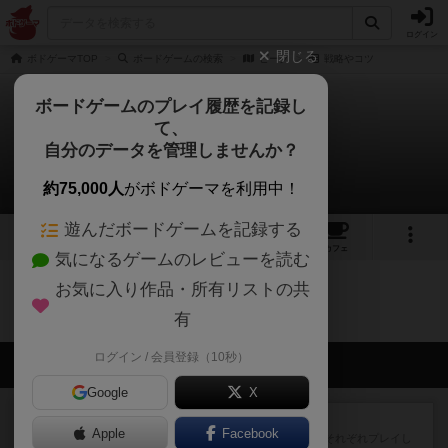
ログイン
閉じる
ボドゲーマTOP
ボードゲームの検索
ピーク
戦略やコツ
ボードゲームのプレイ履歴を記録し
て、
ピーク
自分のデータを管理しませんか？
0件の戦略やコツ
約75,000人
がボドゲーマを利用中！
遊んだボードゲームを記録する
1
2
2
トップ
画像
動画
レビュー
カフェ
気になるゲームのレビューを読む
お気に入り作品・所有リストの共
ピークのトップに戻る
有
ログイン / 会員登録（10秒）
会員の新しい投稿
Google
X
レビュー
スライプ
Apple
Facebook
メインコマ一つサブコマ四つでそれぞれプレイし