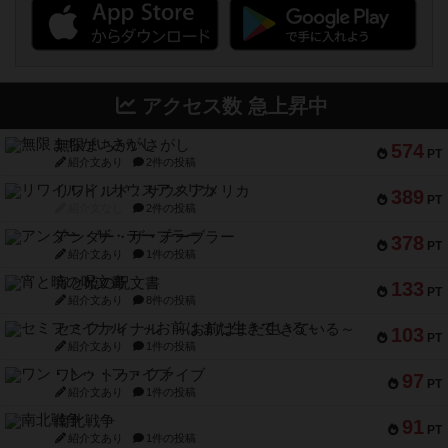
アクセス数 急上昇中
無限まちがいさがし
574
PT
紹介文あり
2件の投稿
リワイルド：サウスアメリカ
389
PT
紹介文なし
2件の投稿
アンダー・ザ・テーブラー
378
PT
紹介文あり
1件の投稿
宵と暁の呪文書
133
PT
紹介文あり
8件の投稿
セミファイナル ～お前はまだ生きている～
103
PT
紹介文あり
1件の投稿
ワン・トゥ・ファイブ
97
PT
紹介文あり
1件の投稿
南北戦争
91
PT
紹介文あり
1件の投稿