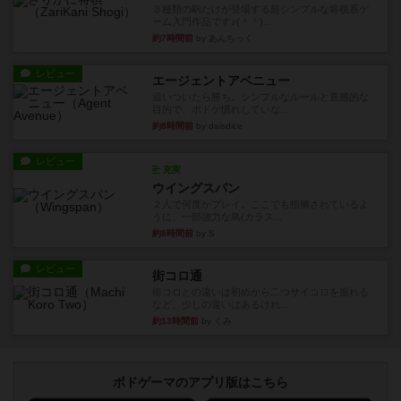
３種類の駒だけが登場する超シンプルな将棋系ゲ
ーム入門作品です♪(＾＾)...
約7時間前
by あんちっく
レビュー
エージェントアベニュー
追いついたら勝ち。シンプルなルールと直感的な
目的で、ボドゲ慣れしていな...
約8時間前
by daisdice
レビュー
充実
ウイングスパン
２人で何度かプレイ。ここでも指摘されているよ
うに、一部強力な鳥(カラス...
約8時間前
by S
レビュー
街コロ通
街コロとの違いは初めから二つサイコロを振れる
など、少しの違いはあるけれ...
約13時間前
by くみ
ボドゲーマのアプリ版はこちら