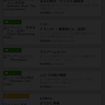
宝石の煌き：デュエル 偽造者
筆者が最も好きな2人用ボードゲームである『宝石
の煌めき デュエル』に、...
約2時間前
by 手動人形
レビュー
充実
クランク! ：冒険者たち（拡張）
クランク！のプレイヤーごとに能力の違うキャラ
クターを使用できるようにな...
約3時間前
by ぽっぽーくるっぽー
レビュー
ワイアームスパン
初プレイの感想です。ウイングスパン履修済のコ
メントとなります。ウイング...
約3時間前
by daisdice
レビュー
ふたつの街の物語
タイルを4×4で並べて街づくりします。ただし、
街は各プレイヤーの間にあ...
約7時間前
by ジェイとと
ルール/インスト
画像付き
ざりかに将棋