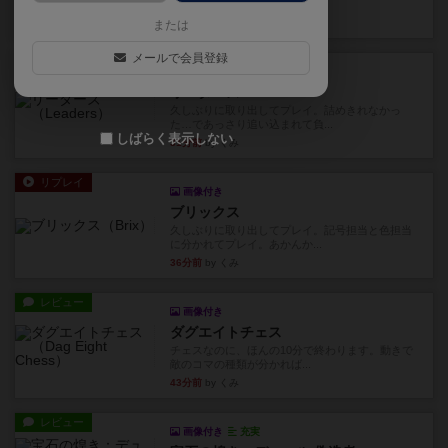
ます。動かし方はコマか壁に...
23分前
by くみ
または
メールで会員登録
リプレイ
画像付き
リーダーズ
久しぶりに取り出してプレイ。詰めきれなかっ
た…であっさり追い込まれて負...
しばらく表示しない
31分前
by くみ
リプレイ
画像付き
ブリックス
久しぶりに取り出してプレイ。記号担当と色担当
に分かれてプレイ。あかんか...
36分前
by くみ
レビュー
画像付き
ダグエイトチェス
チェスなのに、ほんの10分で終わります。動きで
敵のコマの種類が分かれば...
43分前
by くみ
レビュー
画像付き
充実