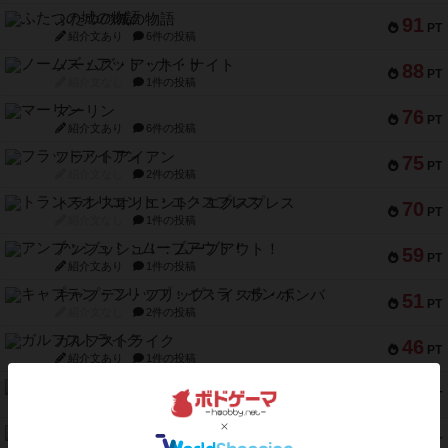
ふたつの城の物語
91
PT
紹介文あり
6件の投稿
ノームズ・アット・ナイト
88
PT
紹介文なし
1件の投稿
マーリン
76
PT
紹介文あり
6件の投稿
フラットアイアン
75
PT
紹介文なし
2件の投稿
トランスオリエント・エクスプレス
70
PT
紹介文なし
1件の投稿
アンブッシュ！：ムーブアウト！
59
PT
紹介文あり
1件の投稿
キャプテン・フリップ：イスラ・ボンバ
51
PT
紹介文なし
2件の投稿
ガルフストライク
46
PT
紹介文あり
1件の投稿
エコーズ・オブ・タイム
45
PT
紹介文なし
8件の投稿
スカルキング
45
PT