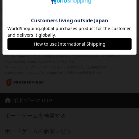
紹介文あり
12件の投稿
海兵隊
45
PT
紹介文あり
1件の投稿
Bitter End ブタペスト救出作戦
45
PT
紹介文なし
1件の投稿
ドコジャン
42
PT
紹介文あり
10件の投稿
※Apple、Apple のロゴ は、米国および他の国々で登録されたApple Inc.の商標です。
※App Store は、Apple Inc.のサービスマークです。
※Android は、グーグル インコーポレイテッドの商標または登録商標です。
※Google Play とそのロゴは、Google Inc.の商標または登録商標です。
ボドゲーマTOP
ボードゲームを検索する
ボードゲームの新着レビュー