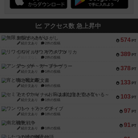
アクセス数 急上昇中
無限まちがいさがし
574
PT
紹介文あり
2件の投稿
リワイルド：サウスアメリカ
389
PT
紹介文なし
2件の投稿
アンダー・ザ・テーブラー
378
PT
紹介文あり
1件の投稿
宵と暁の呪文書
133
PT
紹介文あり
8件の投稿
セミファイナル ～お前はまだ生きている～
103
PT
紹介文あり
1件の投稿
ワン・トゥ・ファイブ
97
PT
紹介文あり
1件の投稿
南北戦争
91
PT
紹介文あり
1件の投稿
ふたつの城の物語