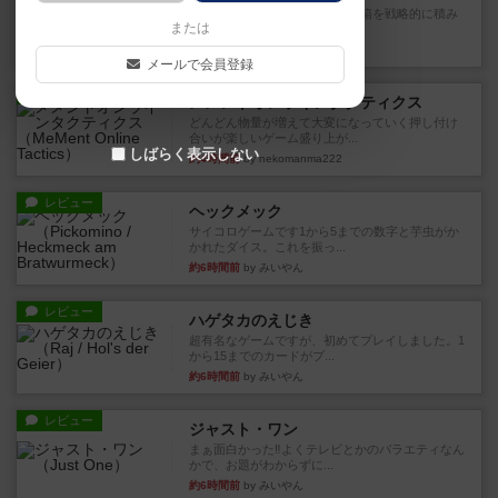
目的あなたの店先に農産物の木箱を戦略的に積み
または
重ねて在庫を最大化し、競合...
約4時間前
by jurong
メールで会員登録
レビュー
メメントオンラインタクティクス
どんどん物量が増えて大変になっていく押し付け
合いが楽しいゲーム盛り上が...
しばらく表示しない
約4時間前
by nekomanma222
レビュー
ヘックメック
サイコロゲームです1から5までの数字と芋虫がか
かれたダイス。これを振っ...
約6時間前
by みいやん
レビュー
ハゲタカのえじき
超有名なゲームですが、初めてプレイしました。1
から15までのカードがプ...
約6時間前
by みいやん
レビュー
ジャスト・ワン
まぁ面白かった‼️よくテレビとかのバラエティなん
かで、お題がわからずに...
約6時間前
by みいやん