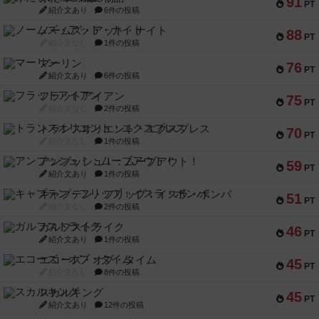
91
PT
紹介文あり
6件の投稿
ノームズ・アット・ナイト
88
PT
紹介文なし
1件の投稿
マーリン
76
PT
紹介文あり
6件の投稿
フラットアイアン
75
PT
紹介文なし
2件の投稿
トランスオリエント・エクスプレス
70
PT
紹介文なし
1件の投稿
アンブッシュ！：ムーブアウト！
59
PT
紹介文あり
1件の投稿
キャプテン・フリップ：イスラ・ボンバ
51
PT
紹介文なし
2件の投稿
ガルフストライク
46
PT
紹介文あり
1件の投稿
エコーズ・オブ・タイム
45
PT
紹介文なし
8件の投稿
スカルキング
45
PT
紹介文あり
12件の投稿