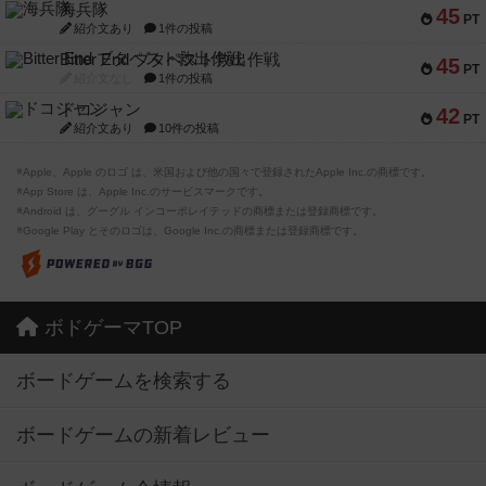
海兵隊
45
PT
紹介文あり
1件の投稿
Bitter End ブタペスト救出作戦
45
PT
紹介文なし
1件の投稿
ドコジャン
42
PT
紹介文あり
10件の投稿
※Apple、Apple のロゴ は、米国および他の国々で登録されたApple Inc.の商標です。
※App Store は、Apple Inc.のサービスマークです。
※Android は、グーグル インコーポレイテッドの商標または登録商標です。
※Google Play とそのロゴは、Google Inc.の商標または登録商標です。
ボドゲーマTOP
ボードゲームを検索する
ボードゲームの新着レビュー