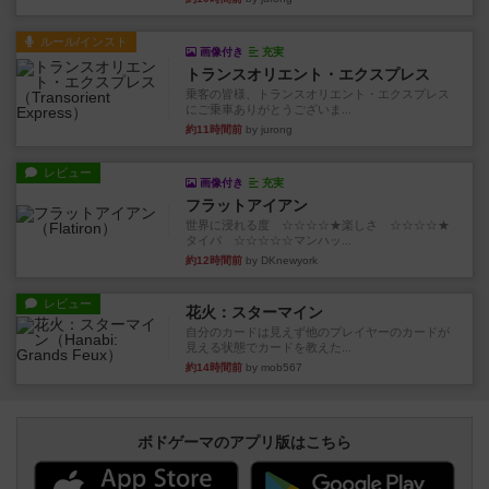
ルール/インスト
画像付き
充実
トランスオリエント・エクスプレス
乗客の皆様、トランスオリエント・エクスプレス
にご乗車ありがとうございま...
約11時間前
by jurong
レビュー
画像付き
充実
フラットアイアン
世界に浸れる度 ☆☆☆☆★楽しさ ☆☆☆☆★
タイパ ☆☆☆☆☆マンハッ...
約12時間前
by DKnewyork
レビュー
花火：スターマイン
自分のカードは見えず他のプレイヤーのカードが
見える状態でカードを教えた...
約14時間前
by mob567
ボドゲーマのアプリ版はこちら