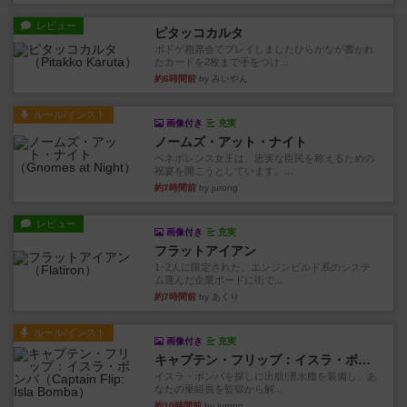
レビュー
ピタッコカルタ
ボドゲ相席会でプレイしましたひらがなが書かれ
たカードを2枚まで手をつけ...
約6時間前
by みいやん
ルール/インスト
画像付き
充実
ノームズ・アット・ナイト
ベネボレンス女王は、忠実な臣民を称えるための
祝宴を開こうとしています。...
約7時間前
by jurong
レビュー
画像付き
充実
フラットアイアン
1~2人に限定された、エンジンビルド系のシステ
ム選んだ企業ボードに街で...
約7時間前
by あくり
ルール/インスト
画像付き
充実
キャプテン・フリップ：イスラ・ボンバ
イスラ・ボンバを探しに出航!潜水艦を装備し、あ
なたの乗組員を監獄から解...
約10時間前
by jurong