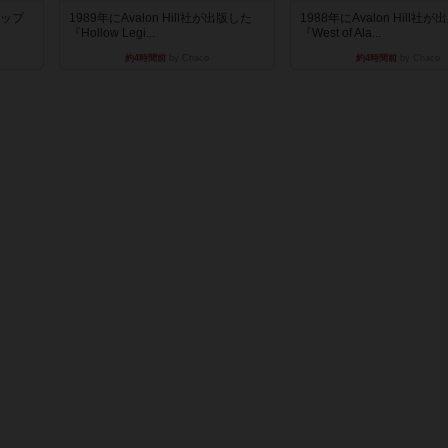
マップ
1989年にAvalon Hill社が出版した
1988年にAvalon Hill社
『Hollow Legi...
『West of Ala...
約4時間前
by Chaco
約4時間前
by Chaco