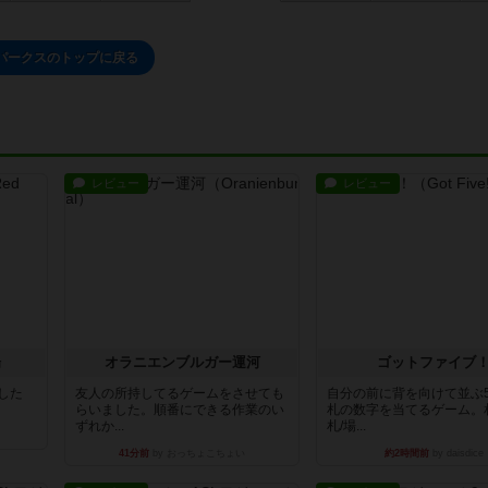
パークスのトップに戻る
レビュー
レビュー
場
オラニエンブルガー運河
ゴットファイブ
版した
友人の所持してるゲームをさせても
自分の前に背を向けて並ぶ
らいました。順番にできる作業のい
札の数字を当てるゲーム。
ずれか...
札/場...
41分前
by おっちょこちょい
約2時間前
by daisdice