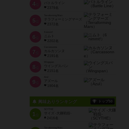
4
バトルライン
位
2379名
Terraforming Mars
5
テラフォーミングマーズ
位
2372名
6 nimmt!
6
ニムト
位
2202名
Carcassonne
7
カルカソンヌ
位
2191名
Wingspan
8
ウイングスパン
位
2151名
Azul
9
アズール
位
1904名
興味ありランキング
トップ50
SCYTHE
1
サイズ -大鎌戦役-
位
2416名
Terraforming Mars