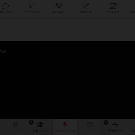
索
新着レビュー
ボードゲーム会
コミュニティ
掲示板一覧
19年～
1
3
リプレイ
日記
戦略
・コツ
ルール
/インスト
掲示板
拡張/関連
作
次