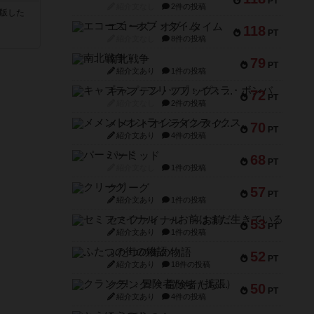
PT
紹介文なし
2件の投稿
が出版した
エコーズ・オブ・タイム
118
PT
紹介文なし
8件の投稿
南北戦争
79
PT
紹介文あり
1件の投稿
キャプテン・フリップ：イスラ・ボンバ
72
PT
紹介文なし
2件の投稿
メメントオンラインタクティクス
70
PT
紹介文あり
4件の投稿
パーミッド
68
PT
紹介文なし
1件の投稿
クリーグ
57
PT
紹介文あり
1件の投稿
セミファイナル ～お前はまだ生きている～
53
PT
紹介文あり
1件の投稿
ふたつの街の物語
52
PT
紹介文あり
18件の投稿
クランク! ：冒険者たち（拡張）
50
PT
紹介文あり
4件の投稿