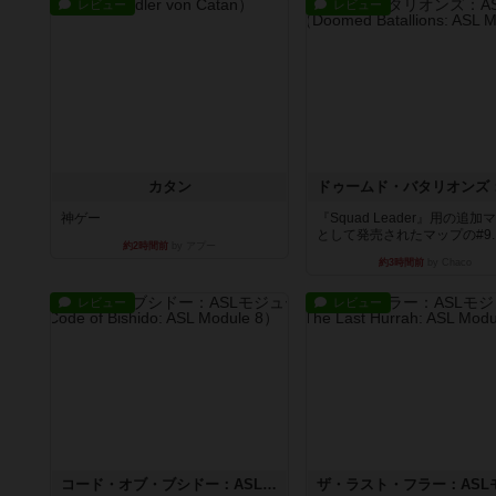
レビュー
レビュー
カタン
神ゲー
『Squad Leader』用の追加
として発売されたマップの#9..
約2時間前
by アプー
約3時間前
by Chaco
レビュー
レビュー
コード・オブ・ブシドー：ASLモジュール8