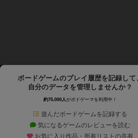
ボードゲームのプレイ履歴を記録して
自分のデータを管理しませんか？
約75,000人
がボドゲーマを利用中！
ボドゲーマTOP
ボードゲーム通販
遊んだボードゲームを記録する
気になるゲームのレビューを読む
ボードゲームを検索する
新作・再入荷情報
お気に入り作品・所有リストの共有
ボードゲームの新着レビュー
定番ボードゲームの通販