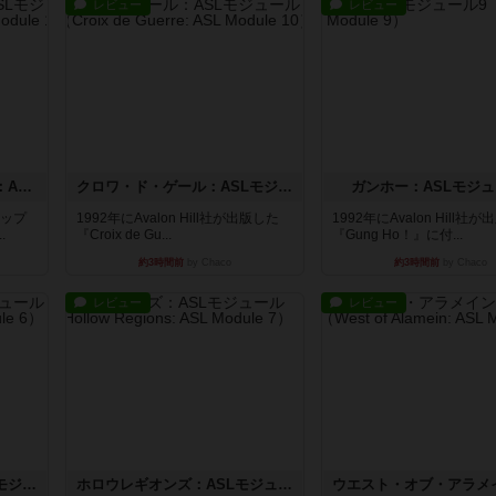
レビュー
レビュー
ドゥームド・バタリオンズ：ASLモジュール11
クロワ・ド・ゲール：ASLモジュール10
ガンホー：ASLモジュ
マップ
1992年にAvalon Hill社が出版した
1992年にAvalon Hill社
.
『Croix de Gu...
『Gung Ho！』に付...
約3時間前
by Chaco
約3時間前
by Chaco
レビュー
レビュー
ザ・ラスト・フラー：ASLモジュール6
ホロウレギオンズ：ASLモジュール7