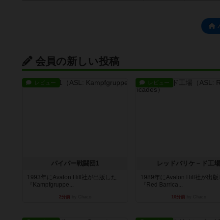
会員の新しい投稿
レビュー
レビュー
パイパー戦闘団1
レッドバリケ－ド工
1993年にAvalon Hill社が出版した
1989年にAvalon Hill社が出
『Kampfgruppe...
『Red Barrica...
2分前
by Chaco
16分前
by Chaco