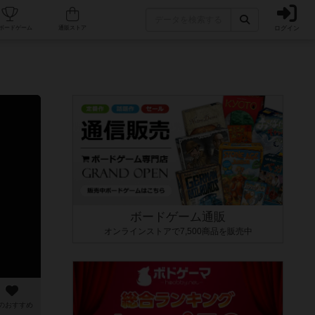
ログイン
カフェ/店舗
人気ボードゲーム
通販ストア
ボードゲーム通販
オンラインストアで7,500商品を販売中
のおすすめ