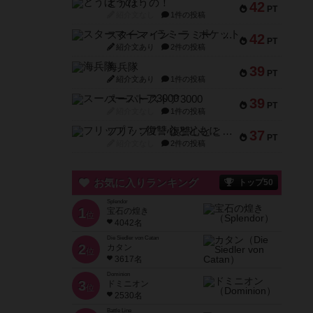
とうほうの！
42
PT
紹介文なし
1件の投稿
スターマイン・ラミー ポケット
42
PT
紹介文あり
2件の投稿
海兵隊
39
PT
紹介文あり
1件の投稿
スーパーストア3000
39
PT
紹介文なし
1件の投稿
フリップ７：復讐心とともに
37
PT
紹介文なし
2件の投稿
お気に入りランキング
トップ50
Splendor
1
宝石の煌き
位
4042名
Die Siedler von Catan
2
カタン
位
3617名
Dominion
3
ドミニオン
位
2530名
Battle Line