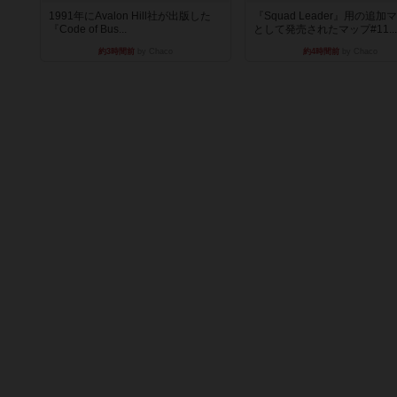
1991年にAvalon Hill社が出版した
『Squad Leader』用の追加
『Code of Bus...
として発売されたマップ#11...
約3時間前
by Chaco
約4時間前
by Chaco