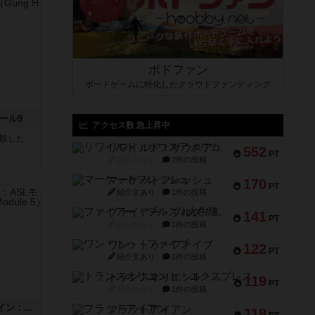
ボドファン
ボードゲームに特化したクラウドファンディング
ール9
アクセス数 急上昇中
が出版した
リワイルド：サウスアメリカ
552
PT
紹介文なし
2件の投稿
マーケットフレッシュ
170
PT
紹介文あり
1件の投稿
ファイアー・ブルズ / 火牛陣
141
PT
紹介文なし
1件の投稿
ワン・トゥ・ファイブ
122
PT
紹介文あり
1件の投稿
トランスオリエント・エクスプレス
119
PT
紹介文なし
1件の投稿
ウエスト・オブ・アラメイン：ASLモジュール5
フラットアイアン
118