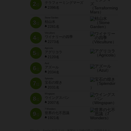
2
テラフォーミングマーズ
位
2396名
Stone Garden
3
枯山水
位
2281名
Viticulture
4
ワイナリーの四季
位
2273名
Agricola
5
アグリコラ
位
2120名
Azul
6
アズール
位
2034名
Splendor
7
宝石の煌き
位
2031名
Wingspan
8
ウイングスパン
位
2007名
7 Wonders
9
世界の七不思議
位
1921名
※Apple、Apple のロゴ は、米国および他の国々で登録された