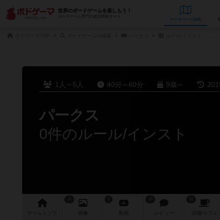
世界のボードゲームを楽しもう！
ボードゲーム専門の総合情報サイト
データベース
検
ボドゲーマTOP
ボードゲームの検索
パークス
ルール/インスト
1人～5人
40分～60分
9歳～
20
パークス
0件のルール/インスト
14
1
19
52
ゲーム
トップ
画像
動画
レビュー
店舗/
カフェ