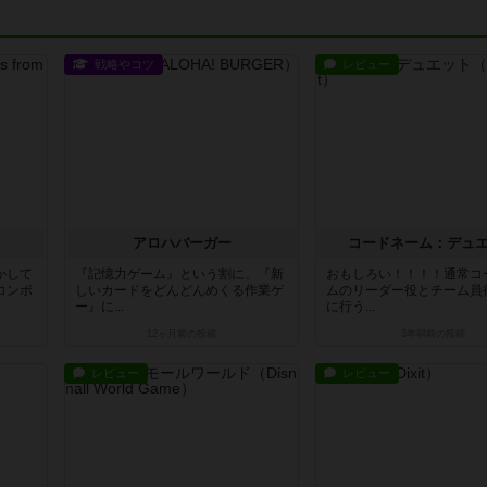
戦略やコツ
レビュー
アロハバーガー
コードネーム：デュ
かして
『記憶力ゲーム』という割に、『新
おもしろい！！！！通常コ
コンポ
しいカードをどんどんめくる作業ゲ
ムのリーダー役とチーム員
ー』に...
に行う...
12ヶ月前
の投稿
3年弱前
の投稿
レビュー
レビュー