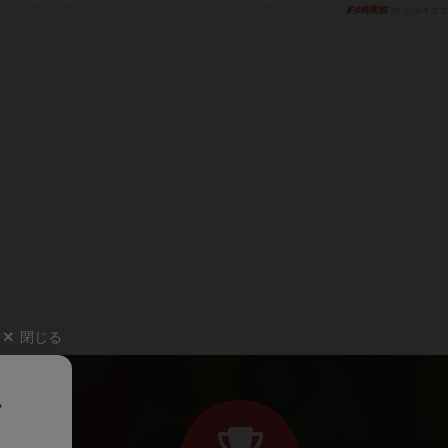
約8時間前
by ジェイと
閉じる
、