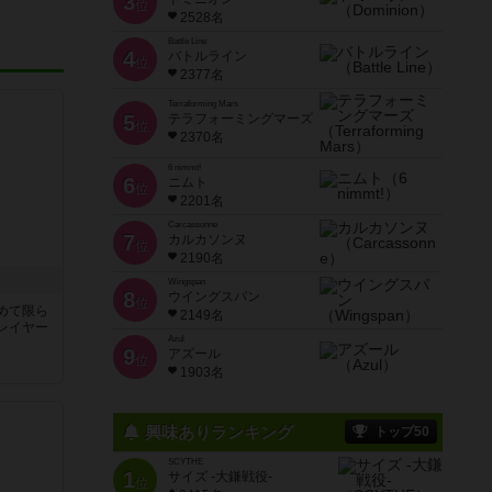
3
位
2528名
Battle Line
4
バトルライン
位
2377名
Terraforming Mars
5
テラフォーミングマーズ
位
2370名
6 nimmt!
6
ニムト
位
2201名
Carcassonne
7
カルカソンヌ
位
2190名
Wingspan
8
ウイングスパン
位
めて限ら
2149名
レイヤー
Azul
9
アズール
位
1903名
興味ありランキング
トップ50
SCYTHE
1
サイズ -大鎌戦役-
位