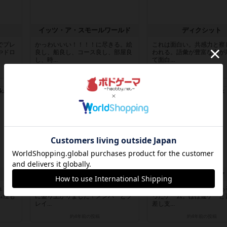
イッツ・ア・スモールワールド
ディクシット
でプレ
かっわいいい！！！！に尽きる。絵
これは面白い。共感力と察
やドロ
良し、船良し、コース良し、部屋良
われる。語彙が豊富な方が
し、時...
て面白...
3年以上前
の投稿
3年以上前
の投稿
レビュー
レビュー
タブーコード
シャークインパク
ュア感
おもしろい！6-7人でプレイし大い
おもしろいサメ映画あるあ
ム性も
に盛り上がりました！メンバーとプ
ったゲーム。ほぼ運ゲーと
レイ...
差し支...
約4年前
の投稿
約4年前
の投稿