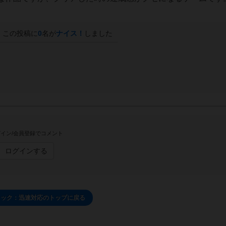
この投稿に
0
名が
ナイス！
しました
イン/会員登録でコメント
ログインする
ミック：迅速対応のトップに戻る