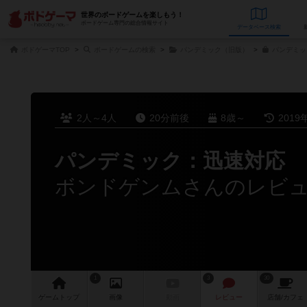
世界のボードゲームを楽しもう！
ボードゲーム専門の総合情報サイト
データベース
検
ボドゲーマTOP
ボードゲームの検索
パンデミック（旧版）
パンデミッ
2人～4人
20分前後
8歳～
2019
パンデミック：迅速対応
ボンドゲンムさんのレビ
1
3
30
ゲーム
トップ
画像
動画
レビュー
店舗/
カフェ