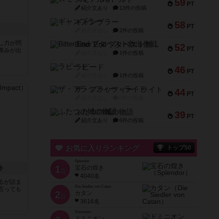
59
PT
紹介文あり
13件の投稿
ギャンブラー
58
PT
紹介文なし
2件の投稿
し力が問
Bitter End ブタペスト救出作戦
52
PT
厚みが出
紹介文なし
1件の投稿
ラピード
46
PT
紹介文なし
1件の投稿
ザ・フラッフィー・ライト
44
PT
紹介文なし
0件の投稿
ふたつの城の物語
39
PT
紹介文あり
6件の投稿
お気に入りランキング
トップ50
Splendor
1
ト
宝石の煌き
位
4040名
るが詰ま
Die Siedler von Catan
言っても
2
カタン
位
3616名
Dominion
ドミニオン