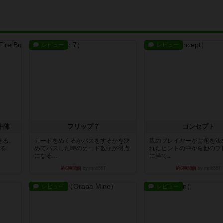
レビュー
レビュー
牛陣
フリップ７
コンセプト
せる。
カードをめくるかパスをするかを決
親のプレイヤーがお題を決
きる
めてパスした時のカード数字が得点
れたヒントの中から他のプ
になる...
に当て...
約6時間前
by mob567
約6時間前
by mob567
レビュー
レビュー