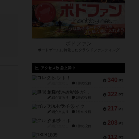
ボドファン
ボードゲームに特化したクラウドファンディング
アクセス数 急上昇中
コレクト！
340
PT
紹介文なし
1件の投稿
無限まちがいさがし
322
PT
紹介文あり
2件の投稿
ガルフストライク
217
PT
紹介文あり
1件の投稿
クルティボ
203
PT
紹介文なし
1件の投稿
1809
112
PT