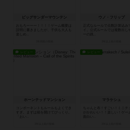
ビッグサンダーマウンテン
ウノ・フリップ
おもろーーー！！！！ゲーム概要は
正式なルールで点数計算込み
説明に書きましたが、子供も大人も
イ。公式ルールでは複数出し
楽しめ...
ーの跳...
3年弱前
の投稿
3年以上前
の投稿
レビュー
レビュー
ホーンテッドマンション
マラケシュ
コンポーネントもルールもよくでき
ちゃんと布！すごい！ミニチ
すぎ。まずは箱を開けてびっくり。
がかわいい！！楽しい！ゲー
「おい...
面白い...
3年以上前
の投稿
3年以上前
の投稿