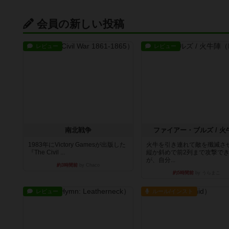
会員の新しい投稿
レビュー
レビュー
南北戦争
ファイアー・ブルズ / 火
1983年にVictory Gamesが出版した
火牛を引き連れて敵を殲滅さ
『The Civil ...
縦か斜めで前2列まで攻撃で
が、自分...
約3時間前
by Chaco
約5時間前
by うらまこ
レビュー
ルール/インスト