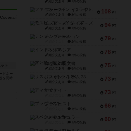
紹介文あり
1件の投稿
ファースト・イン・フライト
108
PT
紹介文あり
3件の投稿
モズビ－ズ・レイダ－ズ
94
PT
紹介文あり
1件の投稿
テンプテーション
79
PT
紹介文なし
2件の投稿
インドネシア
78
PT
紹介文あり
2件の投稿
宵と暁の呪文書
75
エット
PT
紹介文あり
8件の投稿
ードネー
リスボン・トラム 28
73
役を同時
PT
紹介文あり
9件の投稿
アマナイト
73
PT
紹介文なし
1件の投稿
ブラヴェスト
66
PT
紹介文なし
1件の投稿
スペクタキュラー
60
PT
紹介文なし
1件の投稿
スモールワールド