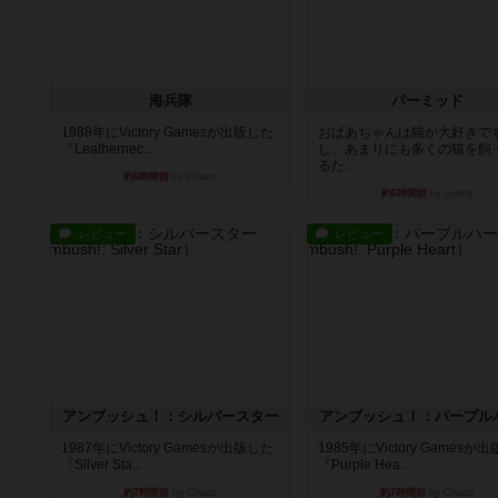
海兵隊
パーミッド
1988年にVictory Gamesが出版した
おばあちゃんは猫が大好きです
『Leathernec...
し、あまりにも多くの猫を飼
るた...
約6時間前
by Chaco
約6時間前
by jurong
レビュー
レビュー
アンブッシュ！：シルバースター
アンブッシュ！：パープル
1987年にVictory Gamesが出版した
1985年にVictory Gamesが
『Silver Sta...
『Purple Hea...
約7時間前
by Chaco
約7時間前
by Chaco