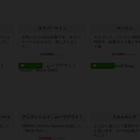
オラパ・マイン
マーリン
!しか
お気に入りのplayte製です。オラパ
４人プレイ。インスト1時
ってい
スペースからやり、気に入りまし
時間半。結構ダイス運と手
た...
ド運...
約7時間前
by くみ
約7時間前
by oliber
レビュー
レビュー
ハート
アンブッシュ！：ムーブアウト！
スカルキング
出版した
1984年にVictory Gamesが出版した
とにかく楽しい！最高のゲ
『Move Out！』...
と思います。ルールは多少
れした...
約8時間前
by Chaco