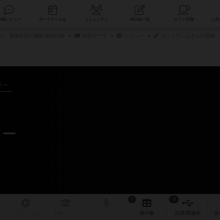
索
新着レビュー
ボードゲーム会
コミュニティ
掲示板一覧
ク：迅速対応の通販/商品詳細
作品データ
レビュー
ボンドゲンムさんの投稿
年～
ュー
1
18
リプレイ
日記
戦略
・コツ
ルール
/インスト
掲示板
拡張/関連
作
次