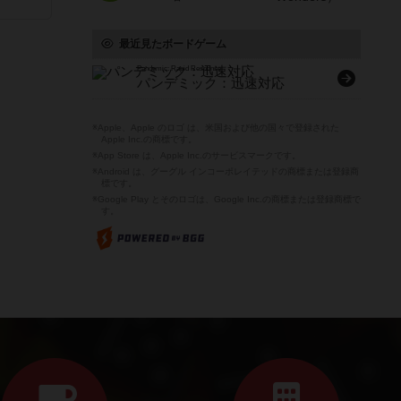
と
最近見たボードゲーム
Pandemic: Rapid Response
パンデミック：迅速対応
※Apple、Apple のロゴ は、米国および他の国々で登録された
Apple Inc.の商標です。
※App Store は、Apple Inc.のサービスマークです。
※Android は、グーグル インコーポレイテッドの商標または登録商
標です。
※Google Play とそのロゴは、Google Inc.の商標または登録商標で
す。