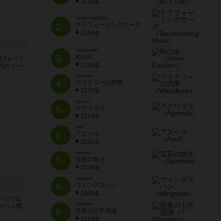
2415名
Terraforming Mars
2
テラフォーミングマーズ
位
2394名
Stone Garden
3
枯山水
間プレイ2
位
2281名
札のカー
Viticulture
4
ワイナリーの四季
位
2272名
Agricola
5
アグリコラ
位
2119名
Azul
6
アズール
位
2035名
Splendor
7
宝石の煌き
位
2028名
Wingspan
8
ウイングスパン
位
2006名
ームでは
7 Wonders
ゲーム慣
9
世界の七不思議
位
1919名