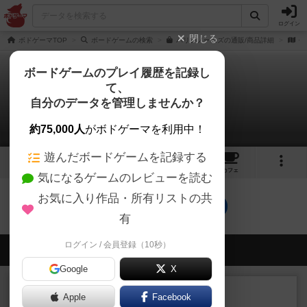
ログイン
閉じる
ボドゲーマTOP
ボードゲームの検索
パリンノームズの通販/商品詳細
作
ボードゲームのプレイ履歴を記録し
て、
パリンノームズ
自分のデータを管理しませんか？
0件の戦略やコツ
約75,000人
がボドゲーマを利用中！
遊んだボードゲームを記録する
5
1
6
トップ
画像
動画
レビュー
カフェ
気になるゲームのレビューを読む
お気に入り作品・所有リストの共
パリンノームズのトップに戻る
有
ログイン / 会員登録（10秒）
会員の新しい投稿
Google
X
レビュー
充実
Apple
Facebook
宵と暁の呪文書