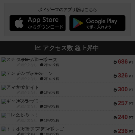
ボドゲーマのアプリ版はこちら
アクセス数 急上昇中
スチームローラーズ
686
PT
紹介文なし
2件の投稿
テンプテーション
326
PT
紹介文なし
2件の投稿
アマナイト
300
PT
紹介文なし
1件の投稿
ギャンブラー
257
PT
紹介文なし
2件の投稿
コレクト！
240
PT
紹介文なし
1件の投稿
トリオンフ ア マレンゴ
236
PT
紹介文あり
1件の投稿