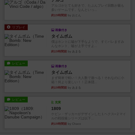
アルゴ
アルゴがとても好きで、たぶんプレイ回数が最も
多いゲームです。なんといっ...
約19時間前
by おとん
リプレイ
画像付き
タイムボム
僕はホントに嘘が下手なようで、すぐバレますみ
んなホント、嘘が上手ですよ...
約19時間前
by あまる
レビュー
画像付き
タイムボム
まず簡単で軽い！大人数で遊べる！それなのに小
箱！何より楽しい！！正体隠...
約19時間前
by あまる
レビュー
充実
1809
ケビン・ザッカーがデザインした１ヘクス=２マイ
ルの戦役級シリーズは以下...
約19時間前
by Chaco