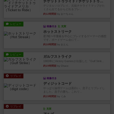
チケットトゥライド / チケットトゥライドアメリカ
デジタルソロプレイ。元祖チケライ？マップがた
くさん出てるからどれをプレ...
約12時間前
by おーちゃん
レビュー
画像付き
充実
ホットストリーク
星7軽〜中量級を中心にプレイするゲーマーの感想
です。ボードゲーム会にて...
約18時間前
by おとん
レビュー
ガルフストライク
1983年にVictory Gamesが出版した『Gulf Strik...
約19時間前
by Chaco
リプレイ
画像付き
ディジットコード
やっぱり論理ゲームは面白い。息子とリプレイし
ました。息子の勝ち。これリ...
約19時間前
by くみ
リプレイ
充実