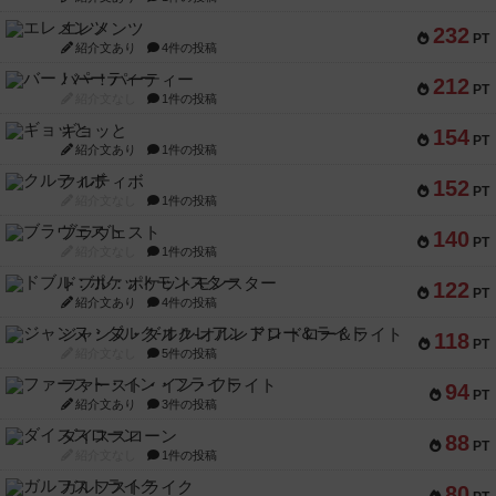
エレメンツ
232
PT
紹介文あり
4件の投稿
バー！パーティー
212
PT
紹介文なし
1件の投稿
ギョッと
154
PT
紹介文あり
1件の投稿
クルティボ
152
PT
紹介文なし
1件の投稿
ブラヴェスト
140
PT
紹介文なし
1件の投稿
ドブル：ポケットモンスター
122
PT
紹介文あり
4件の投稿
ジャンヌ・ダルク-オルレアン ドロー＆ライト
118
PT
紹介文なし
5件の投稿
ファースト・イン・フライト
94
PT
紹介文あり
3件の投稿
ダイススローン
88
PT
紹介文なし
1件の投稿
ガルフストライク
80