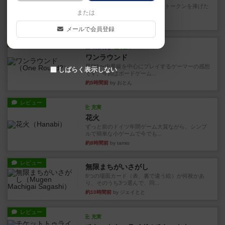
4/5点呪文を修得したり使い魔にトークンを捧げた
または
りして得点を増やしてい...
約1時間前
by ワタル
メールで会員登録
レビュー
画像付き
充実
ワンラウンド
星5軽〜中量級を中心にプレイするゲーマーの感想
しばらく表示しない
です。今回はボードゲーム...
約5時間前
by おとん
レビュー
充実
花火
ずっと前のドイツ年間ゲーム大賞ながら、シンプ
ルで簡単な小ゲームで今でも...
約8時間前
by tamio
レビュー
無限まちがいさがし
6つの場面カード（表、裏で違う絵）が何枚かあ
り、そのうち3つ選んで、同...
約10時間前
by ジェイとと
レビュー
充実