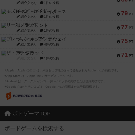
PT
紹介文あり
1件の投稿
モズビ－ズ・レイダ－ズ
79
PT
紹介文あり
1件の投稿
リー対グラント
77
PT
紹介文あり
1件の投稿
ブレーキング・アウェイ
75
PT
紹介文あり
4件の投稿
ザ・フラッド
71
PT
紹介文なし
1件の投稿
※Apple、Apple のロゴ は、米国および他の国々で登録されたApple Inc.の商標です。
※App Store は、Apple Inc.のサービスマークです。
※Android は、グーグル インコーポレイテッドの商標または登録商標です。
※Google Play とそのロゴは、Google Inc.の商標または登録商標です。
ボドゲーマTOP
ボードゲームを検索する