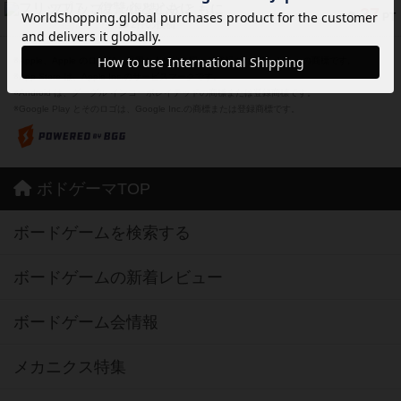
フリップ７：復讐心とともに
37
PT
紹介文なし
2件の投稿
※Apple、Apple のロゴ は、米国および他の国々で登録されたApple Inc.の商標です。
※App Store は、Apple Inc.のサービスマークです。
※Android は、グーグル インコーポレイテッドの商標または登録商標です。
※Google Play とそのロゴは、Google Inc.の商標または登録商標です。
ボドゲーマTOP
ボードゲームを検索する
ボードゲームの新着レビュー
ボードゲーム会情報
メカニクス特集