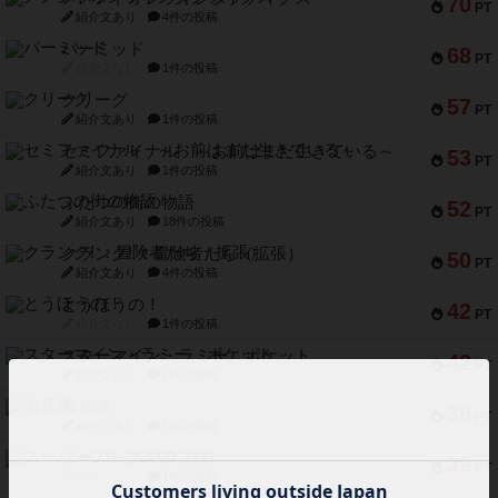
70
PT
紹介文あり
4件の投稿
パーミッド
68
PT
紹介文なし
1件の投稿
クリーグ
57
PT
紹介文あり
1件の投稿
セミファイナル ～お前はまだ生きている～
53
PT
紹介文あり
1件の投稿
ふたつの街の物語
52
PT
紹介文あり
18件の投稿
クランク! ：冒険者たち（拡張）
50
PT
紹介文あり
4件の投稿
とうほうの！
42
PT
紹介文なし
1件の投稿
スターマイン・ラミー ポケット
42
PT
紹介文あり
2件の投稿
海兵隊
39
PT
紹介文あり
1件の投稿
スーパーストア3000
39
PT
紹介文なし
1件の投稿