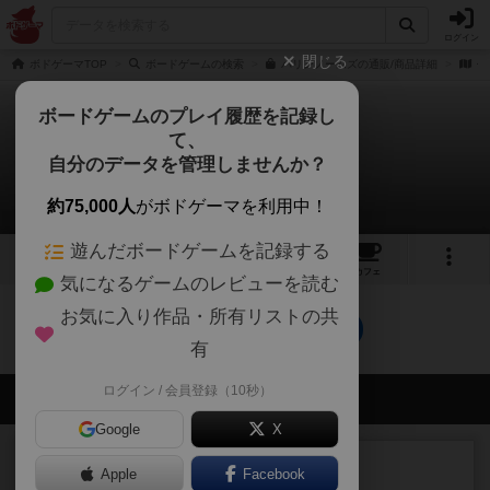
ログイン
閉じる
ボドゲーマTOP
ボードゲームの検索
パリンノームズの通販/商品詳細
作
ボードゲームのプレイ履歴を記録し
て、
パリンノームズ
自分のデータを管理しませんか？
0件のリプレイ日記
約75,000人
がボドゲーマを利用中！
遊んだボードゲームを記録する
5
1
6
トップ
画像
動画
レビュー
カフェ
気になるゲームのレビューを読む
お気に入り作品・所有リストの共
パリンノームズのトップに戻る
有
ログイン / 会員登録（10秒）
会員の新しい投稿
Google
X
レビュー
充実
Apple
Facebook
ヘッジロウ・ヘル