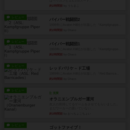
はペリカンとエビの2スート...
約2時間前
by うらまこ
レビュー
パイパー戦闘団2
1996年にAvalon Hill社が出版した『Kampfgruppe...
約2時間前
by Chaco
レビュー
パイパー戦闘団1
1993年にAvalon Hill社が出版した『Kampfgruppe...
約2時間前
by Chaco
レビュー
レッドバリケ－ド工場
1989年にAvalon Hill社が出版した『Red Barrica...
約2時間前
by Chaco
レビュー
充実
オラニエンブルガー運河
友人の所持してるゲームをさせてもらいました。
まだワーカーの置いていない...
約3時間前
by おっちょこちょい
レビュー
ゴットファイブ！