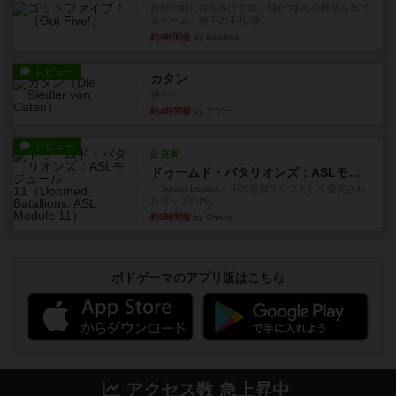
自分の前に背を向けて並ぶ5枚の手札の数字を当て
るゲーム。相手の手札/場...
約4時間前
by daisdice
レビュー
カタン
神ゲー
約4時間前
by アプー
レビュー
充実
ドゥームド・バタリオンズ：ASLモジュール11
『Squad Leader』用の追加マップとして発売され
たマップの#9...
約5時間前
by Chaco
ボドゲーマのアプリ版はこちら
アクセス数 急上昇中