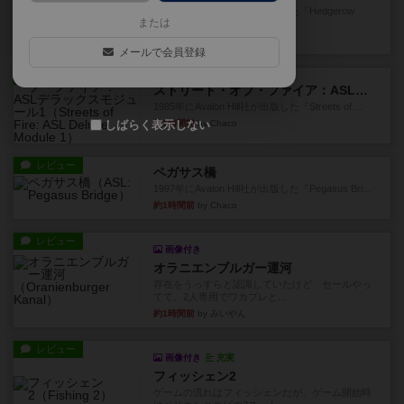
1987年にAvalon Hill社が出版した『Hedgerow
または
He...
33分前
by Chaco
メールで会員登録
レビュー
ストリート・オブ・ファイア：ASLデラックスモジュール1
1985年にAvalon Hill社が出版した『Streets of ...
約1時間前
by Chaco
しばらく表示しない
レビュー
ペガサス橋
1997年にAvalon Hill社が出版した『Pegasus Bri...
約1時間前
by Chaco
レビュー
画像付き
オラニエンブルガー運河
存在をうっすらと認識していたけど、セールやっ
てて、2人専用でワカプレと...
約1時間前
by みいやん
レビュー
画像付き
充実
フィッシェン2
ゲームの流れはフィッシェンだが、ゲーム開始時