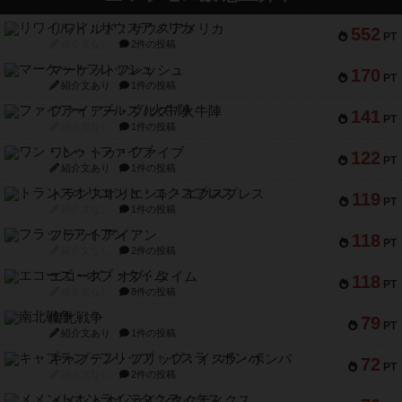
リワイルド：サウスアメリカ
552
PT
紹介文なし
2件の投稿
マーケットフレッシュ
170
PT
紹介文あり
1件の投稿
ファイアー・ブルズ / 火牛陣
141
PT
紹介文なし
1件の投稿
ワン・トゥ・ファイブ
122
PT
紹介文あり
1件の投稿
トランスオリエント・エクスプレス
119
PT
紹介文なし
1件の投稿
フラットアイアン
118
PT
紹介文なし
2件の投稿
エコーズ・オブ・タイム
118
PT
紹介文なし
8件の投稿
南北戦争
79
PT
紹介文あり
1件の投稿
キャプテン・フリップ：イスラ・ボンバ
72
PT
紹介文なし
2件の投稿
メメントオンラインタクティクス