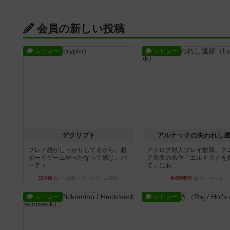
会員の新しい投稿
レビュー
レビュー
デクリプト
アルナックの失われし
プレイ感がしっかりしてるから、超
アナログ対人プレイ数回。ク
ボードゲームやったなって感じ。パ
ア先生の名作「エルドラドを
ーティ...
て」にあ...
32分前
by ヒロ(新！ボードゲーム家族)
約3時間前
by おーちゃん
レビュー
レビュー