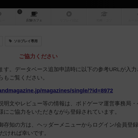
1
ュー
店舗/
カフェ
リプレイ
日記
戦略
・コツ
ルール
ソロプレイ専用
ご協力ください
ます。データベース追加申請時に以下の参考URLが入力
らもご覧ください。
andmagazine.jp/magazines/single/?id=8972
説明文やレビュー等の情報は、ボドゲーマ運営事務局・
様にご協力をいただきながら登録されています。
御存知の方は、ヘッダーメニューからログイン/会員登
ただければ幸いです。