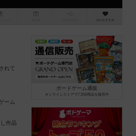
/インスト
掲示板
拡張/関連
作
次のおすすめ
されて
ボードゲーム通販
オンラインストアで7,500商品を販売中
ゲーム
録し作品