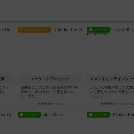
ルール/インスト
レビュー
遺跡
マーケットフレッシュ
メメントオンラインタク
ニツィ
目的あなたの店先に農産物の木箱を
どんどん物量が増えて大変
探し
戦略的に積み重ねて在庫を最大化
いく押し付け合いが楽しい
し、競合...
り上が...
約7時間前
by jurong
約7時間前
by nekomanma
レビュー
レビュー