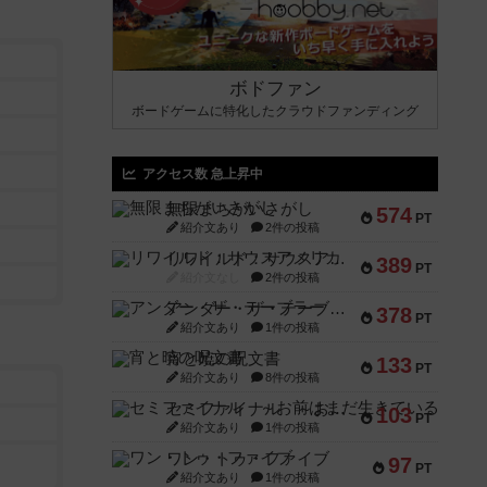
ボドファン
ボードゲームに特化したクラウドファンディング
アクセス数 急上昇中
無限まちがいさがし
574
PT
紹介文あり
2件の投稿
リワイルド：サウスアメリカ
389
PT
紹介文なし
2件の投稿
アンダー・ザ・テーブラー
378
PT
紹介文あり
1件の投稿
宵と暁の呪文書
133
PT
紹介文あり
8件の投稿
セミファイナル ～お前はまだ生きている～
103
PT
紹介文あり
1件の投稿
ワン・トゥ・ファイブ
97
PT
紹介文あり
1件の投稿