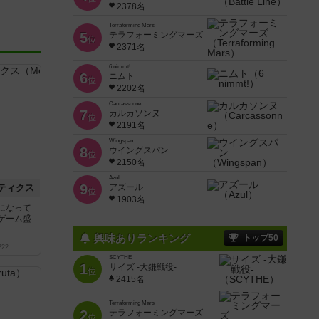
2378名
Terraforming Mars
5
テラフォーミングマーズ
位
2371名
6 nimmt!
6
ニムト
位
2202名
Carcassonne
7
カルカソンヌ
位
2191名
Wingspan
8
ウイングスパン
位
2150名
Azul
9
ティクス
アズール
位
1903名
になって
ゲーム盛
興味ありランキング
トップ50
222
SCYTHE
1
サイズ -大鎌戦役-
位
2415名
Terraforming Mars
2
テラフォーミングマーズ
位