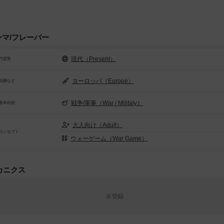
ーマ/フレーバー
現代（Present）
代背景
ヨーロッパ（Europe）
化圏など
戦争/軍事（War / Militaly）
基本目的
大人向け（Adult）
コンセプト
ウォーゲーム（War Game）
カニクス
未登録