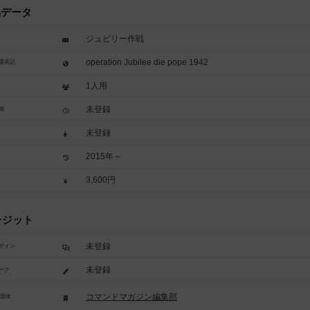
品データ
ジュビリー作戦
operation Jubilee die pope 1942
題表記
1人用
未登録
間
未登録
2015年～
3,600円
レジット
未登録
ザイン
未登録
ーク
コマンドマガジン編集部
/団体