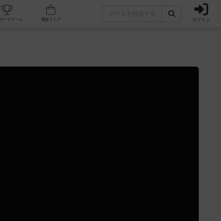
ログイン
カフェ/店舗
人気ボードゲーム
通販ストア