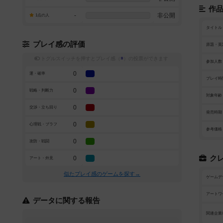
作
-
非公開
1点の人
タイトル
プレイ感の評価
原題・英
トグルスイッチを押すとプレイ感（
※
）の投票ができます
参加人数
0
運・確率
プレイ時
0
戦略・判断力
対象年齢
0
交渉・立ち回り
発売時期
0
心理戦・ブラフ
参考価格
0
攻防・戦闘
ク
0
アート・外見
似たプレイ感のゲームを探す→
ゲームデ
アートワ
データに関する報告
関連企業