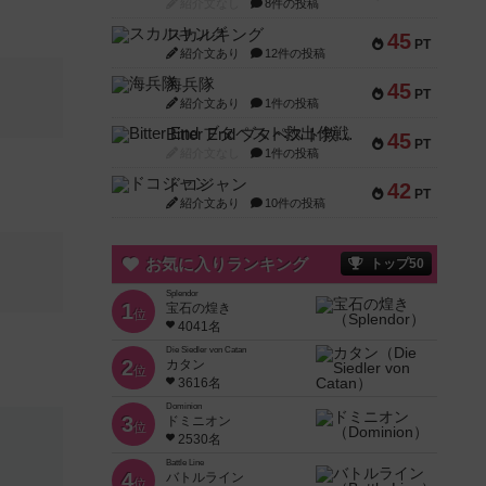
紹介文なし
8件の投稿
スカルキング
45
PT
紹介文あり
12件の投稿
海兵隊
45
PT
紹介文あり
1件の投稿
Bitter End ブタペスト救出作戦
45
PT
紹介文なし
1件の投稿
ドコジャン
42
PT
紹介文あり
10件の投稿
お気に入りランキング
トップ50
Splendor
1
宝石の煌き
位
4041名
Die Siedler von Catan
2
カタン
位
3616名
Dominion
3
ドミニオン
位
2530名
Battle Line
4
バトルライン
位