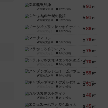
南北戦争
91
PT
紹介文あり
1件の投稿
ふたつの城の物語
91
PT
紹介文あり
6件の投稿
ノームズ・アット・ナイト
88
PT
紹介文なし
1件の投稿
マーリン
76
PT
紹介文あり
6件の投稿
フラットアイアン
75
PT
紹介文なし
2件の投稿
トランスオリエント・エクスプレス
70
PT
紹介文なし
1件の投稿
アンブッシュ！：ムーブアウト！
59
PT
紹介文あり
1件の投稿
キャプテン・フリップ：イスラ・ボンバ
51
PT
紹介文なし
2件の投稿
ガルフストライク
46
PT
紹介文あり
1件の投稿
エコーズ・オブ・タイム
45
PT