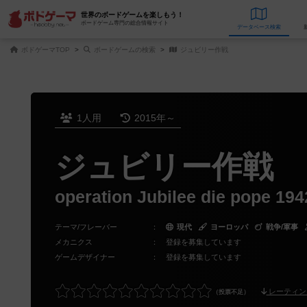
世界のボードゲームを楽しもう！
ボードゲーム専門の総合情報サイト
データベース
検
ボドゲーマTOP
ボードゲームの検索
ジュビリー作戦
1人用
2015年～
ジュビリー作戦
operation Jubilee die pope 194
テーマ/フレーバー
：
現代
ヨーロッパ
戦争/軍事
メカニクス
：
登録を募集しています
ゲームデザイナー
：
登録を募集しています
レーティン