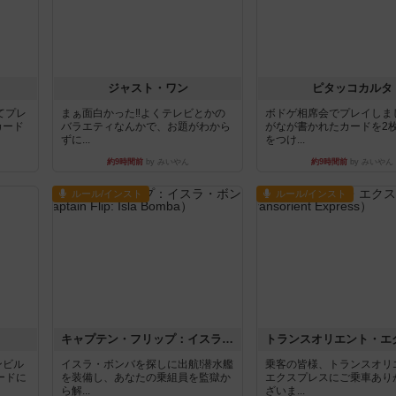
ジャスト・ワン
ピタッコカルタ
てプレ
まぁ面白かった‼️よくテレビとかの
ボドゲ相席会でプレイしま
カード
バラエティなんかで、お題がわから
がなが書かれたカードを2
ずに...
をつけ...
約9時間前
by みいやん
約9時間前
by みいやん
ルール/インスト
ルール/インスト
キャプテン・フリップ：イスラ・ボンバ
ンビル
イスラ・ボンバを探しに出航!潜水艦
乗客の皆様、トランスオリ
ードに
を装備し、あなたの乗組員を監獄か
エクスプレスにご乗車あり
ら解...
ざいま...