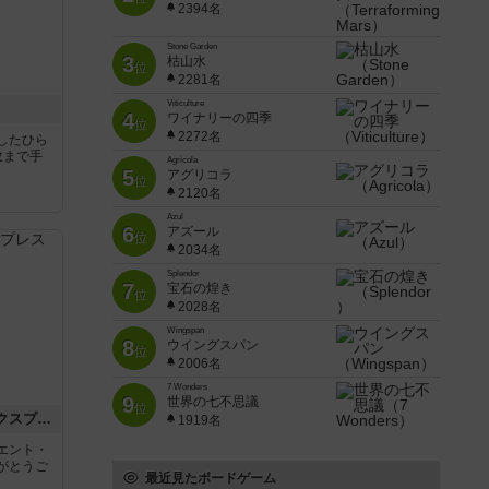
2394名
Stone Garden
3
枯山水
位
2281名
Viticulture
4
ワイナリーの四季
位
2272名
したひら
枚まで手
Agricola
5
アグリコラ
位
2120名
Azul
6
アズール
位
2034名
Splendor
7
宝石の煌き
位
2028名
Wingspan
8
ウイングスパン
位
2006名
7 Wonders
9
世界の七不思議
位
トランスオリエント・エクスプレス
1919名
エント・
がとうご
最近見たボードゲーム