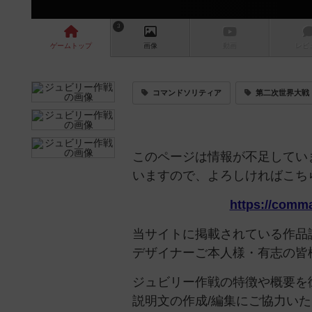
3
ゲーム
トップ
画像
動画
レビ
コマンドソリティア
第二次世界大戦
このページは情報が不足してい
いますので、よろしければこち
https://comm
当サイトに掲載されている作品
デザイナーご本人様・有志の皆
ジュビリー作戦の特徴や概要を
説明文の作成/編集にご協力い