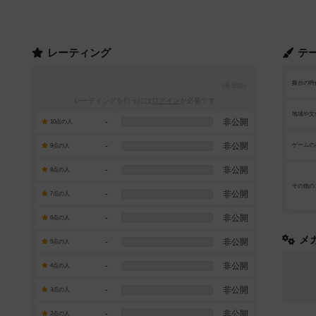
レーティング
テ
舞台の時
レーティングを行うには
ログイン
が必要です
地域や文
-
非公開
10点の人
-
非公開
ゲームの
9点の人
-
非公開
8点の人
その他の
-
非公開
7点の人
-
非公開
6点の人
メ
-
非公開
5点の人
-
非公開
4点の人
-
非公開
3点の人
-
非公開
2点の人