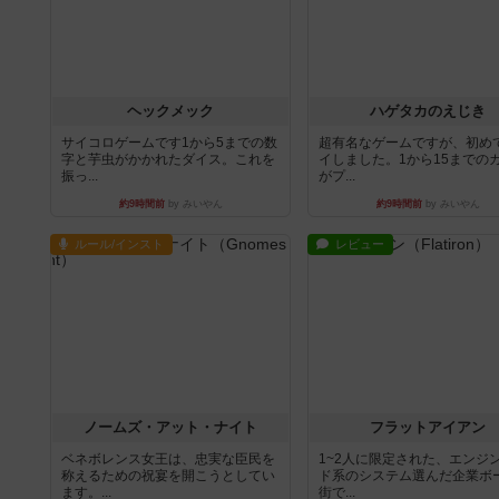
ヘックメック
ハゲタカのえじき
サイコロゲームです1から5までの数
超有名なゲームですが、初め
字と芋虫がかかれたダイス。これを
イしました。1から15までの
振っ...
がプ...
約9時間前
by みいやん
約9時間前
by みいやん
ルール/インスト
レビュー
ノームズ・アット・ナイト
フラットアイアン
ベネボレンス女王は、忠実な臣民を
1~2人に限定された、エンジ
称えるための祝宴を開こうとしてい
ド系のシステム選んだ企業ボ
ます。...
街で...