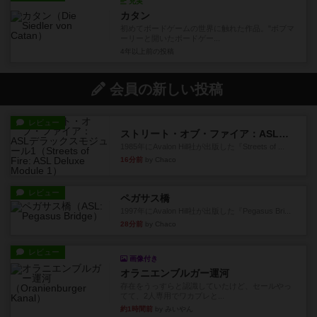
充実
カタン
初めてボードゲームの世界に触れた作品。"ボブマ
ーリーと開いたボードゲー...
4年以上前
の投稿
会員の新しい投稿
レビュー
ストリート・オブ・ファイア：ASLデラックスモジュール1
1985年にAvalon Hill社が出版した『Streets of ...
16分前
by Chaco
レビュー
ペガサス橋
1997年にAvalon Hill社が出版した『Pegasus Bri...
28分前
by Chaco
レビュー
画像付き
オラニエンブルガー運河
存在をうっすらと認識していたけど、セールやっ
てて、2人専用でワカプレと...
約1時間前
by みいやん