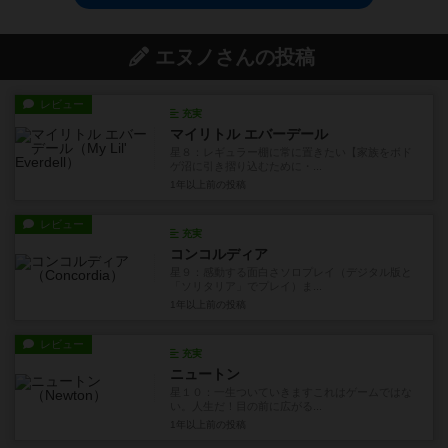
エヌノさんの投稿
レビュー
充実
マイリトル エバーデール
星８：レギュラー棚に常に置きたい【家族をボド
ゲ沼に引き摺り込むために・...
1年以上前
の投稿
レビュー
充実
コンコルディア
星９：感動する面白さソロプレイ（デジタル版と
「ソリタリア」でプレイ）ま...
1年以上前
の投稿
レビュー
充実
ニュートン
星１０：一生ついていきますこれはゲームではな
い。人生だ！目の前に広がる...
1年以上前
の投稿