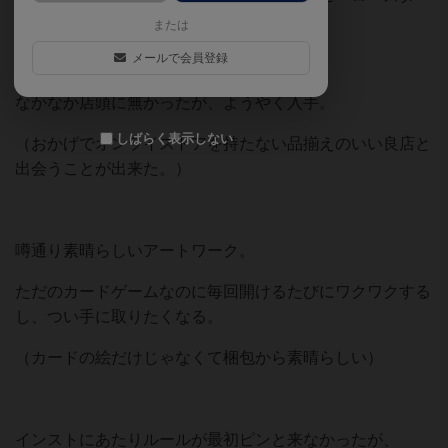
などのソロゲームの楽しさを知り、
または
メールで会員登録
このゲームに辿り着いた。
なかなか店頭に無かったが、ようやく入手。
しばらく表示しない
（おかげでオンライストアを持たない品揃えのいい良店と
出会うことが出来た。）
噂通り素晴らしいアートワーク。
ただのカードゲームなのに毎回開けるたびにワクワクする
し、つい手に取りたくなる。
（カードの絵だけじゃなくて梱包から素晴らしい）
インストにあたりルールが最初ピンと来なかったが、