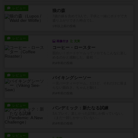
レビュー
狼の森
7歳の娘を含めて3人で。子供と一緒にボドゲで大
盛り上がりできた時点で1...
1年以上前
の投稿
レビュー
画像付き
充実
コーヒー・ロースター
面白い！ボードゲームってソロでもこんなに楽し
めるのかと感動した。最初「...
約4年前
の投稿
レビュー
バイキングシーソー
一見パーティーゲーム。だけど、それだけに留ま
らない面白さ。ちゃんと駆け...
約4年前
の投稿
レビュー
パンデミック：新たなる試練
3人プレイ。楽しかった記憶しか残っていない。
（まだ一回しかやっていない...
約4年前
の投稿
レビュー