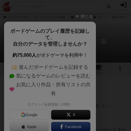
ログイン
閉じる
ボドゲーマTOP
ボードゲームの検索
オニリム
オニリム：最初の旅と七つ
ボードゲームのプレイ履歴を記録し
て、
オニリム：最初の旅と七つの書
自分のデータを管理しませんか？
エヌノさんのレビュー
約75,000人
がボドゲーマを利用中！
遊んだボードゲームを記録する
4
11
72
トップ
画像
動画
レビュー
カフェ
気になるゲームのレビューを読む
お気に入り作品・所有リストの共
323名
4名
0
約4年前
有
ログイン / 会員登録（10秒）
平日の夜のお供。就寝前のソロプレイに丁度いい。
Google
X
Apple
Facebook
アンダー・ザ・フォーリングスカイ、コーヒーロースター