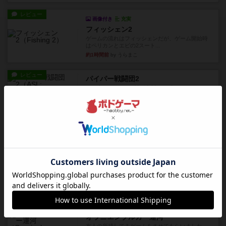
レビュー
画像付き
充実
フィッシェン2
ゲームの流れはフィッシェンだが、ゲーム開始時
はペリカンとエビの2スート...
約1時間前
by うらまこ
レビュー
パイパー戦闘団2
1996年にAvalon Hill社が出版した『Kampfgruppe...
約1時間前
by Chaco
レビュー
パイパー戦闘団1
1993年にAvalon Hill社が出版した『Kampfgruppe...
約1時間前
by Chaco
レビュー
レッドバリケ－ド工場
1989年にAvalon Hill社が出版した『Red Barrica...
約2時間前
by Chaco
レビュー
充実
オラニエンブルガー運河