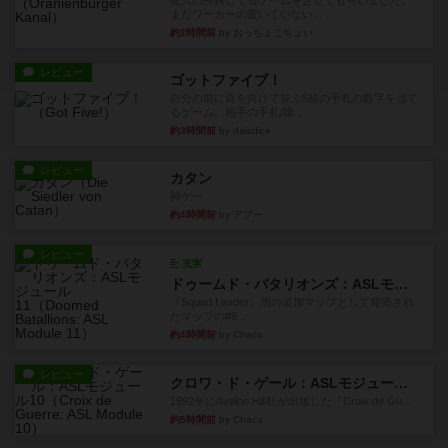
友人の所持してるゲームをさせてもらいました。
まだワーカーの置いていない...
約2時間前
by おっちょこちょい
レビュー
ゴットファイブ！
自分の前に背を向けて並ぶ5枚の手札の数字を当て
るゲーム。相手の手札/場...
約3時間前
by daisdice
レビュー
カタン
神ゲー
約4時間前
by アプー
レビュー
充実
ドゥームド・バタリオンズ：ASLモジュール11
『Squad Leader』用の追加マップとして発売され
たマップの#9...
約4時間前
by Chaco
レビュー
クロワ・ド・ゲール：ASLモジュール10
1992年にAvalon Hill社が出版した『Croix de Gu...
約5時間前
by Chaco