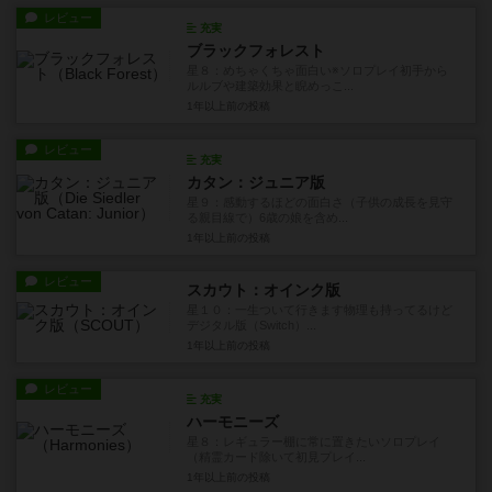
レビュー
充実
ブラックフォレスト
星８：めちゃくちゃ面白い※ソロプレイ初手から
ルルブや建築効果と睨めっこ...
1年以上前
の投稿
レビュー
充実
カタン：ジュニア版
星９：感動するほどの面白さ（子供の成長を見守
る親目線で）6歳の娘を含め...
1年以上前
の投稿
レビュー
スカウト：オインク版
星１０：一生ついて行きます物理も持ってるけど
デジタル版（Switch）...
1年以上前
の投稿
レビュー
充実
ハーモニーズ
星８：レギュラー棚に常に置きたいソロプレイ
（精霊カード除いて初見プレイ...
1年以上前
の投稿