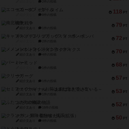
紹介文なし
2件の投稿
エコーズ・オブ・タイム
118
PT
紹介文なし
8件の投稿
南北戦争
79
PT
紹介文あり
1件の投稿
キャプテン・フリップ：イスラ・ボンバ
72
PT
紹介文なし
2件の投稿
メメントオンラインタクティクス
70
PT
紹介文あり
4件の投稿
パーミッド
68
PT
紹介文なし
1件の投稿
クリーグ
57
PT
紹介文あり
1件の投稿
セミファイナル ～お前はまだ生きている～
53
PT
紹介文あり
1件の投稿
ふたつの街の物語
52
PT
紹介文あり
18件の投稿
クランク! ：冒険者たち（拡張）
50
PT
紹介文あり
4件の投稿