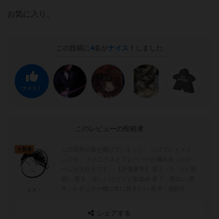
お気に入り。
この投稿に
4
名が
ナイス！
しました
ナイス！
このレビューの投稿者
この世界の扉を開けてしまった。 ソロプレイメイ
大賢者
ンです。 メカニクスとフレーバーが噛み合ったゲ
ームが大好きです。 【評価基準】 星１～5：リピ欲
低い 星６：楽しいけどリピ欲低め 星７：面白い 星
８：レギュラー棚に常に置きたい 星９：感動する
エヌノ
面白さ 星...
シェアする