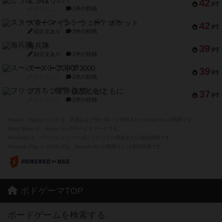
とうほうの！
42
PT
紹介文なし
1件の投稿
スターマイン・ラミー ポケット
42
PT
紹介文あり
2件の投稿
海兵隊
39
PT
紹介文あり
1件の投稿
スーパーストア3000
39
PT
紹介文なし
1件の投稿
フリップ７：復讐心とともに
37
PT
紹介文なし
2件の投稿
※Apple、Apple のロゴ は、米国および他の国々で登録されたApple Inc.の商標です。
※App Store は、Apple Inc.のサービスマークです。
※Android は、グーグル インコーポレイテッドの商標または登録商標です。
※Google Play とそのロゴは、Google Inc.の商標または登録商標です。
ボドゲーマTOP
ボードゲームを検索する