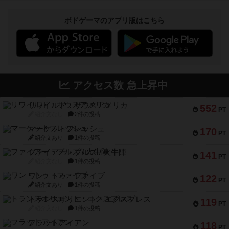
ボドゲーマのアプリ版はこちら
アクセス数 急上昇中
リワイルド：サウスアメリカ
552
PT
紹介文なし
2件の投稿
マーケットフレッシュ
170
PT
紹介文あり
1件の投稿
ファイアー・ブルズ / 火牛陣
141
PT
紹介文なし
1件の投稿
ワン・トゥ・ファイブ
122
PT
紹介文あり
1件の投稿
トランスオリエント・エクスプレス
119
PT
紹介文なし
1件の投稿
フラットアイアン
118
PT