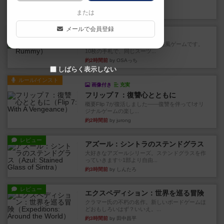
このゲームをした際、3ゲー...
3分前
by 155973
または
メールで会員登録
レビュー
ジンラミー
トランプで遊べる2人対戦の麻雀風ゲームです。
10枚の手札で、同じスーツ...
約2時間前
by OSAっち
しばらく表示しない
ルール/インスト
画像付き
充実
フリップ７：復讐心とともに
概要Flip 7が復活しました――復讐を伴って!オリ
ジナルゲームの楽し...
約2時間前
by jurong
レビュー
アズール：シントラのステンドグラス
大好きなアズールシリーズ。ステンドグラスを作
っていきます✨1部より自由...
約3時間前
by しんたろ
レビュー
エクスペディション：世界を巡る冒険
クラマー氏の不朽の名作。新しいボードゲームほ
どおもしろいはず？いいえ。...
約3時間前
by 田中昌平