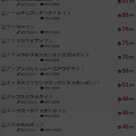
91
PT
紹介文あり
6件の投稿
ノームズ・アット・ナイト
88
PT
紹介文なし
1件の投稿
マーリン
76
PT
紹介文あり
6件の投稿
フラットアイアン
75
PT
紹介文なし
2件の投稿
トランスオリエント・エクスプレス
70
PT
紹介文なし
1件の投稿
アンブッシュ！：ムーブアウト！
59
PT
紹介文あり
1件の投稿
キャプテン・フリップ：イスラ・ボンバ
51
PT
紹介文なし
2件の投稿
ガルフストライク
46
PT
紹介文あり
1件の投稿
エコーズ・オブ・タイム
45
PT
紹介文なし
8件の投稿
スカルキング
45
PT
紹介文あり
12件の投稿