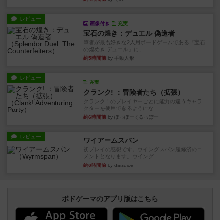
レビュー
画像付き
充実
宝石の煌き：デュエル 偽造者
筆者が最も好きな2人用ボードゲームである『宝石
の煌めき デュエル』に、...
約5時間前
by 手動人形
レビュー
充実
クランク! ：冒険者たち（拡張）
クランク！のプレイヤーごとに能力の違うキャラ
クターを使用できるようにな...
約6時間前
by ぽっぽーくるっぽー
レビュー
ワイアームスパン
初プレイの感想です。ウイングスパン履修済のコ
メントとなります。ウイング...
約6時間前
by daisdice
ボドゲーマのアプリ版はこちら