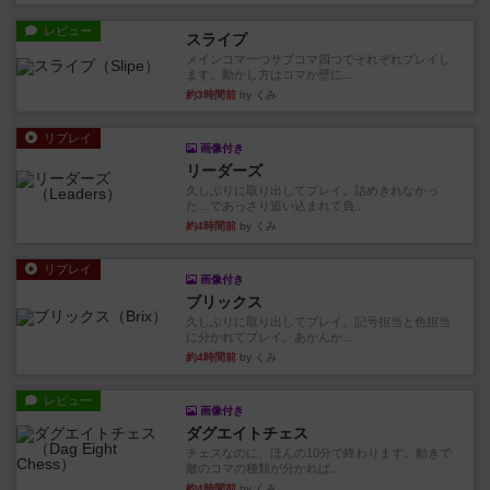
レビュー
スライプ
メインコマ一つサブコマ四つでそれぞれプレイし
ます。動かし方はコマか壁に...
約3時間前
by くみ
リプレイ
画像付き
リーダーズ
久しぶりに取り出してプレイ。詰めきれなかっ
た…であっさり追い込まれて負...
約4時間前
by くみ
リプレイ
画像付き
ブリックス
久しぶりに取り出してプレイ。記号担当と色担当
に分かれてプレイ。あかんか...
約4時間前
by くみ
レビュー
画像付き
ダグエイトチェス
チェスなのに、ほんの10分で終わります。動きで
敵のコマの種類が分かれば...
約4時間前
by くみ