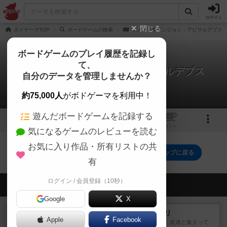
ログイン
閉じる
ボドゲーマTOP
ボードゲームの検索
ワンデッキダンジョン：アビサルデプス
ボードゲームのプレイ履歴を記録し
て、
ワンデッキダンジョン：アビサルデプス
自分のデータを管理しませんか？
0件の戦略やコツ
約75,000人
がボドゲーマを利用中！
遊んだボードゲームを記録する
2
2
トップ
画像
動画
レビュー
カフェ
気になるゲームのレビューを読む
お気に入り作品・所有リストの共
ワンデッキダンジョン：アビサルデプスのトップに戻る
有
ログイン / 会員登録（10秒）
会員の新しい投稿
Google
X
レビュー
ナンジャモンジャ・ミドリ
Apple
Facebook
私は吃音を持っているのですが、友達と集まって