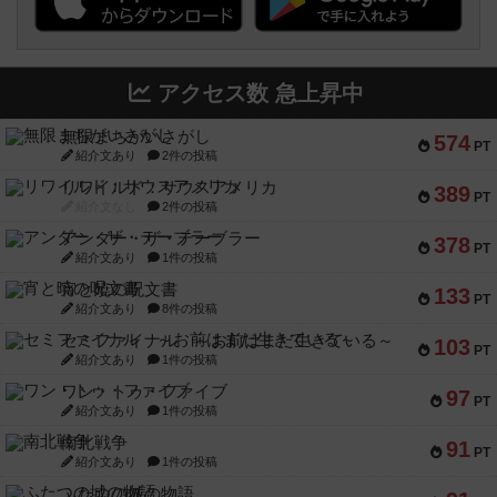
アクセス数 急上昇中
無限まちがいさがし
574
PT
紹介文あり
2件の投稿
リワイルド：サウスアメリカ
389
PT
紹介文なし
2件の投稿
アンダー・ザ・テーブラー
378
PT
紹介文あり
1件の投稿
宵と暁の呪文書
133
PT
紹介文あり
8件の投稿
セミファイナル ～お前はまだ生きている～
103
PT
紹介文あり
1件の投稿
ワン・トゥ・ファイブ
97
PT
紹介文あり
1件の投稿
南北戦争
91
PT
紹介文あり
1件の投稿
ふたつの城の物語