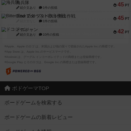
海兵隊
45
PT
紹介文あり
1件の投稿
Bitter End ブタペスト救出作戦
45
PT
紹介文なし
1件の投稿
ドコジャン
42
PT
紹介文あり
10件の投稿
※Apple、Apple のロゴ は、米国および他の国々で登録されたApple Inc.の商標です。
※App Store は、Apple Inc.のサービスマークです。
※Android は、グーグル インコーポレイテッドの商標または登録商標です。
※Google Play とそのロゴは、Google Inc.の商標または登録商標です。
ボドゲーマTOP
ボードゲームを検索する
ボードゲームの新着レビュー