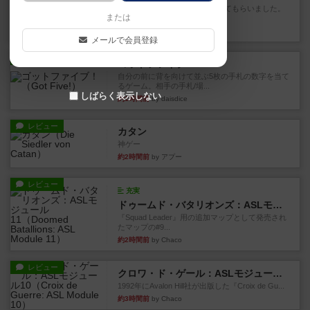
友人の所持してるゲームをさせてもらいました。
または
ワーカーで獲得できる下級素...
3分前
by おっちょこちょい
メールで会員登録
レビュー
ゴットファイブ！
自分の前に背を向けて並ぶ5枚の手札の数字を当て
るゲーム。相手の手札/場...
しばらく表示しない
約1時間前
by daisdice
レビュー
カタン
神ゲー
約2時間前
by アプー
レビュー
充実
ドゥームド・バタリオンズ：ASLモジュール11
『Squad Leader』用の追加マップとして発売され
たマップの#9...
約2時間前
by Chaco
レビュー
クロワ・ド・ゲール：ASLモジュール10
1992年にAvalon Hill社が出版した『Croix de Gu...
約3時間前
by Chaco