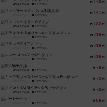
マーケットフレッシュ
170
PT
紹介文あり
1件の投稿
ファイアー・ブルズ / 火牛陣
141
PT
紹介文なし
1件の投稿
ワン・トゥ・ファイブ
122
PT
紹介文あり
1件の投稿
トランスオリエント・エクスプレス
119
PT
紹介文なし
1件の投稿
フラットアイアン
118
PT
紹介文なし
2件の投稿
エコーズ・オブ・タイム
118
PT
紹介文なし
8件の投稿
南北戦争
79
PT
紹介文あり
1件の投稿
キャプテン・フリップ：イスラ・ボンバ
72
PT
紹介文なし
2件の投稿
メメントオンラインタクティクス
70
PT
紹介文あり
4件の投稿
パーミッド
68
PT
紹介文なし
1件の投稿