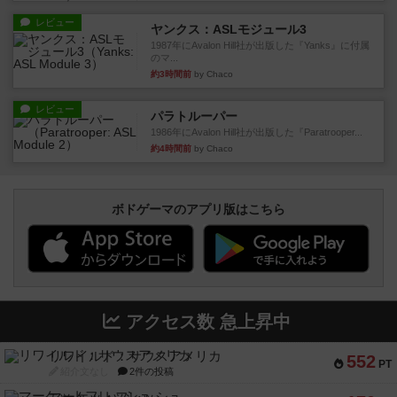
レビュー
ヤンクス：ASLモジュール3
1987年にAvalon Hill社が出版した『Yanks』に付属
のマ...
約3時間前
by Chaco
レビュー
パラトルーパー
1986年にAvalon Hill社が出版した『Paratrooper...
約4時間前
by Chaco
ボドゲーマのアプリ版はこちら
アクセス数 急上昇中
リワイルド：サウスアメリカ
552
PT
紹介文なし
2件の投稿