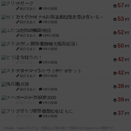
クリーグ
57
PT
紹介文あり
1件の投稿
セミファイナル ～お前はまだ生きている～
53
PT
紹介文あり
1件の投稿
ふたつの街の物語
52
PT
紹介文あり
18件の投稿
クランク! ：冒険者たち（拡張）
50
PT
紹介文あり
4件の投稿
とうほうの！
42
PT
紹介文なし
1件の投稿
スターマイン・ラミー ポケット
42
PT
紹介文あり
2件の投稿
海兵隊
39
PT
紹介文あり
1件の投稿
スーパーストア3000
39
PT
紹介文なし
1件の投稿
フリップ７：復讐心とともに
37
PT
紹介文なし
2件の投稿
※Apple、Apple のロゴ は、米国および他の国々で登録されたApple Inc.の商標です。