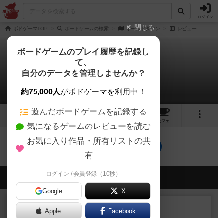
ログイン
閉じる
ボドゲーマTOP
ボードゲームの検索
オールドタウン
レビュー
ボードゲームのプレイ履歴を記録し
て、
オールドタウン
自分のデータを管理しませんか？
0件のレビュー
約75,000人
がボドゲーマを利用中！
遊んだボードゲームを記録する
1
4
トップ
画像
動画
レビュー
カフェ
気になるゲームのレビューを読む
お気に入り作品・所有リストの共
オールドタウンのトップに戻る
有
ログイン / 会員登録（10秒）
会員の新しい投稿
Google
X
レビュー
充実
Apple
Facebook
オラニエンブルガー運河