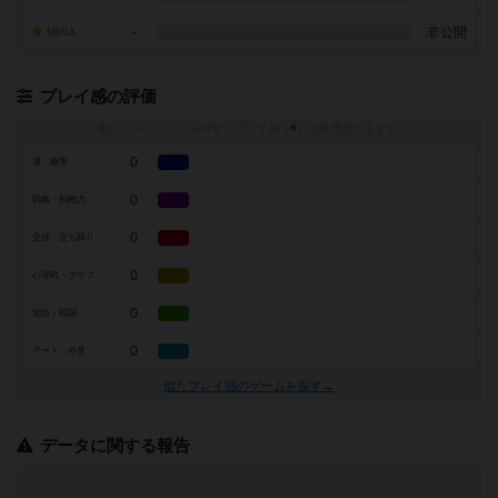
-
非公開
1点の人
プレイ感の評価
トグルスイッチを押すとプレイ感（
※
）の投票ができます
0
運・確率
0
戦略・判断力
0
交渉・立ち回り
0
心理戦・ブラフ
0
攻防・戦闘
0
アート・外見
似たプレイ感のゲームを探す→
データに関する報告