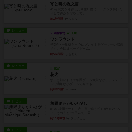
宵と暁の呪文書
4/5点呪文を修得したり使い魔にトークンを捧げた
りして得点を増やしてい...
約1時間前
by ワタル
レビュー
画像付き
充実
ワンラウンド
星5軽〜中量級を中心にプレイするゲーマーの感想
です。今回はボードゲーム...
約5時間前
by おとん
レビュー
充実
花火
ずっと前のドイツ年間ゲーム大賞ながら、シンプ
ルで簡単な小ゲームで今でも...
約8時間前
by tamio
レビュー
無限まちがいさがし
6つの場面カード（表、裏で違う絵）が何枚かあ
り、そのうち3つ選んで、同...
約10時間前
by ジェイとと
レビュー