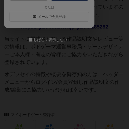
追加申請時に以下の参考URLが入力されていますの
または
で、よろしければこちらもご覧ください。
メールで会員登録
https://gamemarket.jp/game/185282
当サイトに掲載されている作品説明文やレビュー等
しばらく表示しない
の情報は、ボドゲーマ運営事務局・ゲームデザイナ
ーご本人様・有志の皆様にご協力をいただきながら
登録されています。
オデッセイの特徴や概要を御存知の方は、ヘッダー
メニューからログイン/会員登録し作品説明文の作
成/編集にご協力いただければ幸いです。
マイボードゲーム登録者
4
5
0
4
興味あり
経験あり
お気に入り
持ってる