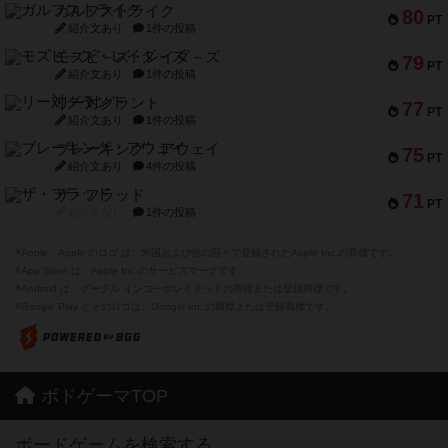
ガルフストライク
80
PT
紹介文あり
1件の投稿
モズビ－ズ・レイダ－ズ
79
PT
紹介文あり
1件の投稿
リー対グラント
77
PT
紹介文あり
1件の投稿
ブレーキング・アウェイ
75
PT
紹介文あり
4件の投稿
ザ・フラッド
71
PT
紹介文なし
1件の投稿
※Apple、Apple のロゴ は、米国および他の国々で登録されたApple Inc.の商標です。
※App Store は、Apple Inc.のサービスマークです。
※Android は、グーグル インコーポレイテッドの商標または登録商標です。
※Google Play とそのロゴは、Google Inc.の商標または登録商標です。
ボドゲーマTOP
ボードゲームを検索する