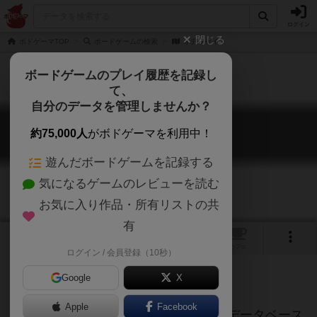
ログイン
閉じる
ボドゲーマTOP
ボードゲームの検索
オデッセイ
ボードゲームのプレイ履歴を記録し
て、
自分のデータを管理しませんか？
オデッセイ
約75,000人
がボドゲーマを利用中！
Odyssey
遊んだボードゲームを記録する
気になるゲームのレビューを読む
お気に入り作品・所有リストの共
有
トップ
画像
動画
レビュー
カフェ
ログイン / 会員登録（10秒）
Google
X
ご協力ください
Apple
Facebook
このページは情報が不足しています。データベース