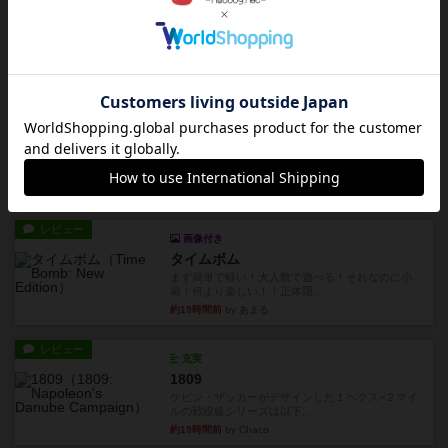
アルゴ
アルゴがとても好きで、たぶんプレイ回数が最も
多いゲームです。なんといっ...
約19時間前
by おとん
リプレイ
画像付き
タイムボム
僕はホントに嘘が下手なようで、すぐバレますみ
んなホント、嘘が上手ですよ...
約19時間前
by あまる
レビュー
画像付き
タイムボム
まず簡単で軽い！大人数で遊べる！それなのに小
箱！何より楽しい！！正体隠...
約19時間前
by あまる
レビュー
充実
1809
ケビン・ザッカーがデザインした１ヘクス=２マイ
ルの戦役級シリーズは以下...
約19時間前
by Chaco