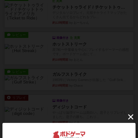
充実
チケットトゥライド / チケットトゥライドアメリカ
デジタルソロプレイ。元祖チケライ？マップがた
くさん出てるからどれをプレ...
約12時間前
by おーちゃん
レビュー
画像付き
充実
ホットストリーク
星7軽〜中量級を中心にプレイするゲーマーの感想
です。ボードゲーム会にて...
約18時間前
by おとん
レビュー
ガルフストライク
1983年にVictory Gamesが出版した『Gulf Strik...
約19時間前
by Chaco
リプレイ
画像付き
ディジットコード
やっぱり論理ゲームは面白い。息子とリプレイし
ました。息子の勝ち。これリ...
約19時間前
by くみ
リプレイ
充実