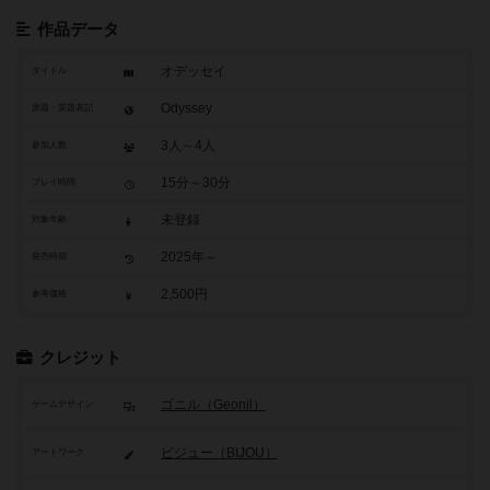
作品データ
オデッセイ
タイトル
Odyssey
原題・英題表記
3人～4人
参加人数
15分～30分
プレイ時間
未登録
対象年齢
2025年～
発売時期
2,500円
参考価格
クレジット
ゴニル（Geonil）
ゲームデザイン
ビジュー（BIJOU）
アートワーク