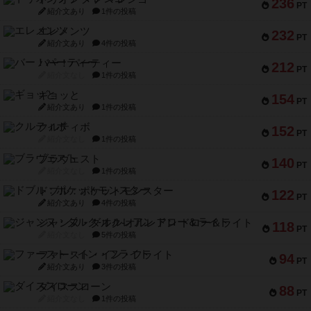
236
PT
紹介文あり
1件の投稿
エレメンツ
232
PT
紹介文あり
4件の投稿
バー！パーティー
212
PT
紹介文なし
1件の投稿
ギョッと
154
PT
紹介文あり
1件の投稿
クルティボ
152
PT
紹介文なし
1件の投稿
ブラヴェスト
140
PT
紹介文なし
1件の投稿
ドブル：ポケットモンスター
122
PT
紹介文あり
4件の投稿
ジャンヌ・ダルク-オルレアン ドロー＆ライト
118
PT
紹介文なし
5件の投稿
ファースト・イン・フライト
94
PT
紹介文あり
3件の投稿
ダイススローン
88
PT
紹介文なし
1件の投稿