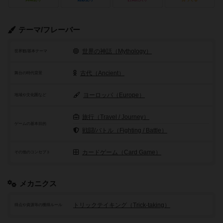
テーマ/フレーバー
世界の神話（Mythology）
世界観/基本テーマ
古代（Ancient）
舞台の時代背景
ヨーロッパ（Europe）
地域や文化圏など
旅行（Travel / Journey）
ゲームの基本目的
戦闘/バトル（Fighting / Battle）
カードゲーム（Card Game）
その他のコンセプト
メカニクス
トリックテイキング（Trick-taking）
得点や資源等の獲得ルール