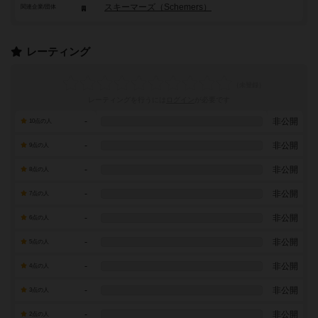
スキーマーズ（Schemers）
関連企業/団体
レーティング
レーティングを行うには
ログイン
が必要です
-
非公開
10点の人
-
非公開
9点の人
-
非公開
8点の人
-
非公開
7点の人
-
非公開
6点の人
-
非公開
5点の人
-
非公開
4点の人
-
非公開
3点の人
-
非公開
2点の人