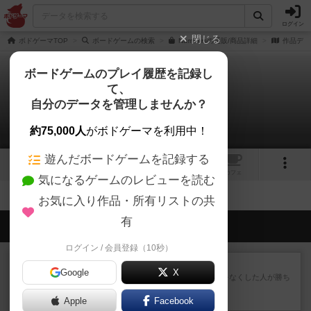
ログイン
閉じる
ボドゲーマTOP
ボードゲームの検索
Numbersの通販/商品詳細
作品デー
ボードゲームのプレイ履歴を記録し
て、
ナンバーズ
自分のデータを管理しませんか？
拡張/関連作品 0件
約75,000人
がボドゲーマを利用中！
遊んだボードゲームを記録する
1
トップ
画像
動画
レビュー
カフェ
気になるゲームのレビューを読む
お気に入り作品・所有リストの共
有
会員の新しい投稿
ログイン / 会員登録（10秒）
レビュー
ラミィキューブ
Google
X
数字の牌を出して1番早く手札をなくした人が勝ち
というシンプルだけど非常...
Apple
約2時間前
by ジョジョ
Facebook