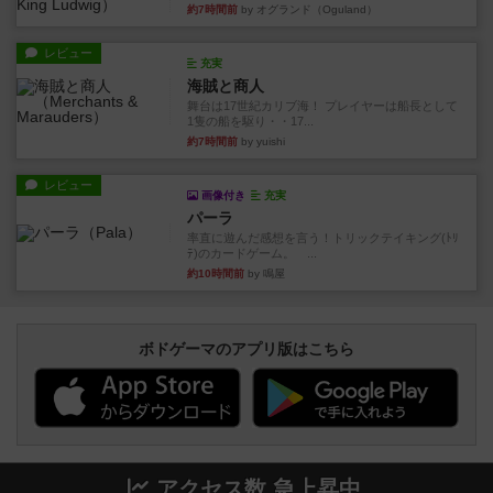
約7時間前
by オグランド（Oguland）
レビュー
充実
海賊と商人
舞台は17世紀カリブ海！ プレイヤーは船長として
1隻の船を駆り・・17...
約7時間前
by yuishi
レビュー
画像付き
充実
パーラ
率直に遊んだ感想を言う！トリックテイキング(ﾄﾘ
ﾃ)のカードゲーム。 ...
約10時間前
by 鳴屋
ボドゲーマのアプリ版はこちら
アクセス数 急上昇中