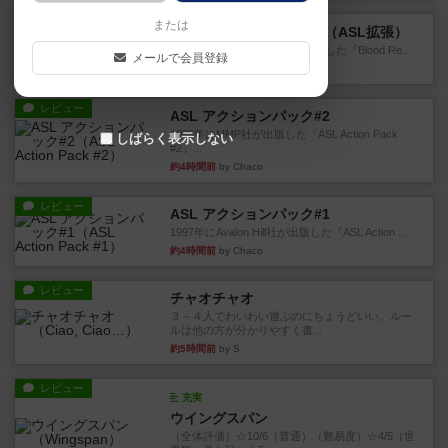
レビュー
または
ブラッドリーフ：タラワ（ASL拡張）
1996年にHeat of Battle社が出版した『Blood Re...
メールで会員登録
約3時間前
by Chaco
レビュー
ASL アクションパック#2
1999年にMMP社が出版した『ASL Action Pack
しばらく表示しない
#2』...
約4時間前
by Chaco
レビュー
ASL アクションパック#1
1997年にAvalon Hill社が出版した『ASL Action ...
約4時間前
by Chaco
レビュー
チャオチャオ
３～４人でわいわい遊ぶのにちょうどいい。ルー
ルは他の方が分かりやすく書...
約5時間前
by S
レビュー
充実
ウイングスパン
（全体評価）☆10/6（普通）（難易度）☆4/5（世