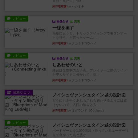
界観・見た目）☆5...
約5時間前
by ハシオキ
レビュー
画像付き
充実
一線を画す
簡単に言うと、トリックテイキングでモダンアー
トを行う、と言ったゲーム。...
約5時間前
by タカミネコウヘイ
レビュー
画像付き
充実
しあわせのいと
舞台は全寮制の女子高。プレイヤーは探偵サイド
と犯人サイドに分かれて、探...
約6時間前
by タカミネコウヘイ
戦略やコツ
ノイシュヴァンシュタイン城の設計図
どうにも上手くあれもこれも満たせるようには置
けないので、入口の除去と入...
約7時間前
by オグランド（Oguland）
レビュー
ノイシュヴァンシュタイン城の設計図
ボードゲームを1,000個以上持っているユーザー視
点で良かった点と悪か...