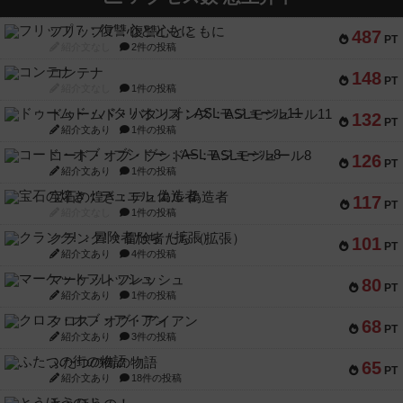
フリップ７：復讐心とともに
487
PT
紹介文なし
2件の投稿
コンテナ
148
PT
紹介文なし
1件の投稿
ドゥームド・バタリオンズ：ASLモジュール11
132
PT
紹介文あり
1件の投稿
コード・オブ・ブシドー：ASLモジュール8
126
PT
紹介文あり
1件の投稿
宝石の煌き：デュエル 偽造者
117
PT
紹介文なし
1件の投稿
クランク! ：冒険者たち（拡張）
101
PT
紹介文あり
4件の投稿
マーケットフレッシュ
80
PT
紹介文あり
1件の投稿
クロス・オブ・アイアン
68
PT
紹介文あり
3件の投稿
ふたつの街の物語
65
PT
紹介文あり
18件の投稿