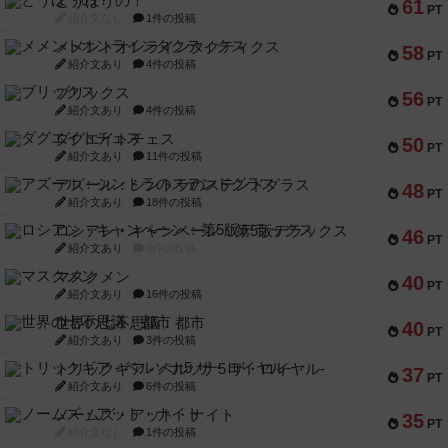
とうほうの！
61
PT
紹介文なし
1件の投稿
メメントオンラインタクティクス
58
PT
紹介文あり
4件の投稿
ブリックス
56
PT
紹介文あり
4件の投稿
ダグエイトチェス
50
PT
紹介文あり
11件の投稿
アズール：シントラのステンドグラス
48
PT
紹介文あり
18件の投稿
ロシアン・キャンペーン：第5版デラックス
46
PT
紹介文あり
0件の投稿
マスクメン
40
PT
紹介文あり
16件の投稿
世界の七不思議：都市
40
PT
紹介文あり
3件の投稿
トリックギア - ペルソナ5 ザ・ロイヤル-
37
PT
紹介文あり
6件の投稿
ノームズ・アット・ナイト
35
PT
紹介文なし
1件の投稿