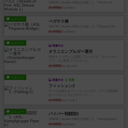
1985年にAvalon Hill社が出版した『Streets of ...
約5時間前
by Chaco
レビュー
ペガサス橋
1997年にAvalon Hill社が出版した『Pegasus Bri...
約5時間前
by Chaco
レビュー
画像付き
オラニエンブルガー運河
存在をうっすらと認識していたけど、セールやっ
てて、2人専用でワカプレと...
約5時間前
by みいやん
レビュー
画像付き
充実
フィッシェン2
ゲームの流れはフィッシェンだが、ゲーム開始時
はペリカンとエビの2スート...
約6時間前
by うらまこ
レビュー
パイパー戦闘団2
1996年にAvalon Hill社が出版した『Kampfgruppe...
約6時間前
by Chaco