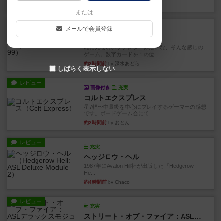
約1時間前
by 金賢守(キムヒョンス)
または
レビュー
メールで会員登録
充実
ダブルナイン
雑に死なないラブレターみたいな、そんな感じの
ゲーム。数字カードを１の位...
約2時間前
by 深水あどら
しばらく表示しない
レビュー
画像付き
充実
コルトエクスプレス
星7軽〜中量級を中心にプレイするゲーマーの感想
です。ボードゲーム会にて...
約2時間前
by おとん
レビュー
充実
ヘッジロウ・ヘル
1987年にAvalon Hill社が出版した『Hedgerow
He...
約4時間前
by Chaco
レビュー
充実
ストリート・オブ・ファイア：ASLデラックスモジュール1