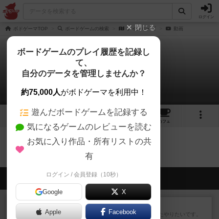
ログイン
閉じる
ボドゲーマTOP
ボードゲームの検索
ナインキーズ
動画
ボードゲームのプレイ履歴を記録し
て、
ナインキーズ
自分のデータを管理しませんか？
0件の動画
約75,000人
がボドゲーマを利用中！
遊んだボードゲームを記録する
1
1
1
トップ
画像
動画
レビュー
カフェ
気になるゲームのレビューを読む
お気に入り作品・所有リストの共
ナインキーズのトップに戻る
有
ログイン / 会員登録（10秒）
会員の新しい投稿
Google
X
レビュー
ゴットファイブ！
Apple
Facebook
運要素があり楽しめました。またやりたいです。