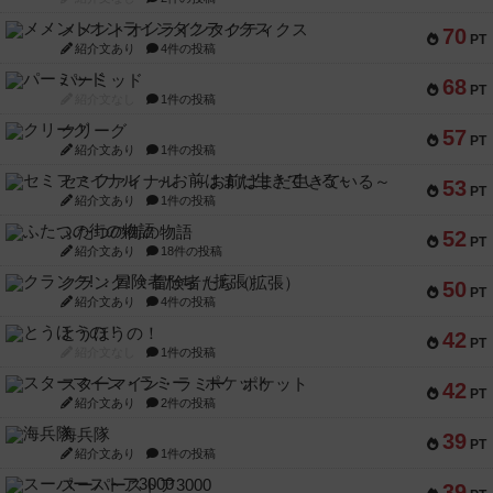
メメントオンラインタクティクス
70
PT
紹介文あり
4件の投稿
パーミッド
68
PT
紹介文なし
1件の投稿
クリーグ
57
PT
紹介文あり
1件の投稿
セミファイナル ～お前はまだ生きている～
53
PT
紹介文あり
1件の投稿
ふたつの街の物語
52
PT
紹介文あり
18件の投稿
クランク! ：冒険者たち（拡張）
50
PT
紹介文あり
4件の投稿
とうほうの！
42
PT
紹介文なし
1件の投稿
スターマイン・ラミー ポケット
42
PT
紹介文あり
2件の投稿
海兵隊
39
PT
紹介文あり
1件の投稿
スーパーストア3000
39