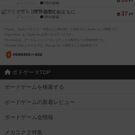
PT
紹介文なし
1件の投稿
フリップ７：復讐心とともに
37
PT
紹介文なし
2件の投稿
※Apple、Apple のロゴ は、米国および他の国々で登録されたApple Inc.の商標です。
※App Store は、Apple Inc.のサービスマークです。
※Android は、グーグル インコーポレイテッドの商標または登録商標です。
※Google Play とそのロゴは、Google Inc.の商標または登録商標です。
ボドゲーマTOP
ボードゲームを検索する
ボードゲームの新着レビュー
ボードゲーム会情報
メカニクス特集