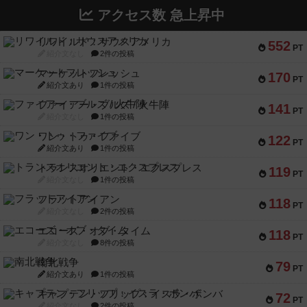
アクセス数 急上昇中
リワイルド：サウスアメリカ
552
PT
紹介文なし
2件の投稿
マーケットフレッシュ
170
PT
紹介文あり
1件の投稿
ファイアー・ブルズ / 火牛陣
141
PT
紹介文なし
1件の投稿
ワン・トゥ・ファイブ
122
PT
紹介文あり
1件の投稿
トランスオリエント・エクスプレス
119
PT
紹介文なし
1件の投稿
フラットアイアン
118
PT
紹介文なし
2件の投稿
エコーズ・オブ・タイム
118
PT
紹介文なし
8件の投稿
南北戦争
79
PT
紹介文あり
1件の投稿
キャプテン・フリップ：イスラ・ボンバ
72
PT
紹介文なし
2件の投稿