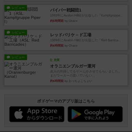
レビュー
パイパー戦闘団1
1993年にAvalon Hill社が出版した『Kampfgruppe...
約6時間前
by Chaco
レビュー
レッドバリケ－ド工場
1989年にAvalon Hill社が出版した『Red Barrica...
約6時間前
by Chaco
レビュー
充実
オラニエンブルガー運河
友人の所持してるゲームをさせてもらいました。
まだワーカーの置いていない...
約6時間前
by おっちょこちょい
ボドゲーマのアプリ版はこちら