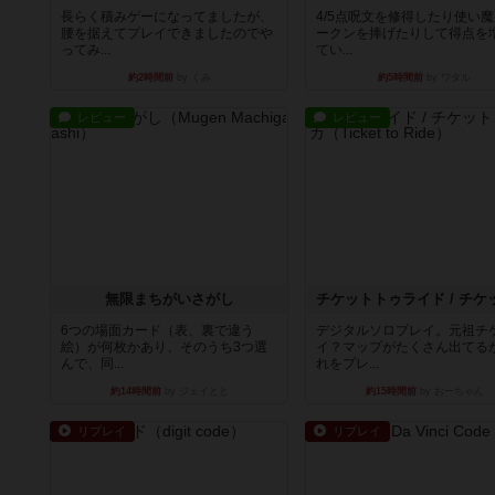
長らく積みゲーになってましたが、
4/5点呪文を修得したり使い
腰を据えてプレイできましたのでや
ークンを捧げたりして得点を
ってみ...
てい...
約2時間前
by くみ
約5時間前
by ワタル
レビュー
レビュー
無限まちがいさがし
6つの場面カード（表、裏で違う
デジタルソロプレイ。元祖チ
絵）が何枚かあり、そのうち3つ選
イ？マップがたくさん出てる
んで、同...
れをプレ...
約14時間前
by ジェイとと
約15時間前
by おーちゃん
リプレイ
リプレイ