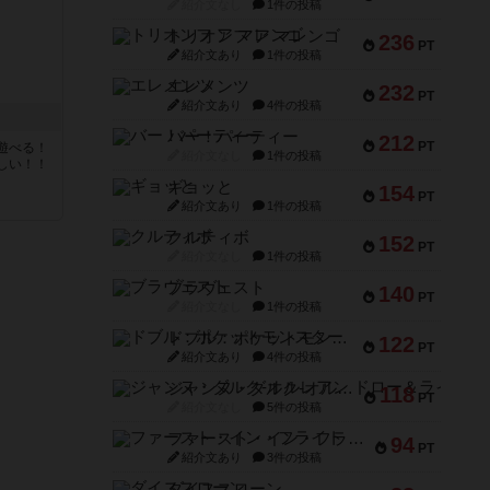
紹介文なし
1件の投稿
トリオンフ ア マレンゴ
236
PT
紹介文あり
1件の投稿
エレメンツ
232
PT
紹介文あり
4件の投稿
バー！パーティー
212
PT
遊べる！
紹介文なし
1件の投稿
しい！！
ギョッと
154
PT
紹介文あり
1件の投稿
クルティボ
152
PT
紹介文なし
1件の投稿
ブラヴェスト
140
PT
紹介文なし
1件の投稿
ドブル：ポケットモンスター
122
PT
紹介文あり
4件の投稿
ジャンヌ・ダルク-オルレアン ドロー＆ライト
118
PT
紹介文なし
5件の投稿
ファースト・イン・フライト
94
PT
紹介文あり
3件の投稿
ダイススローン