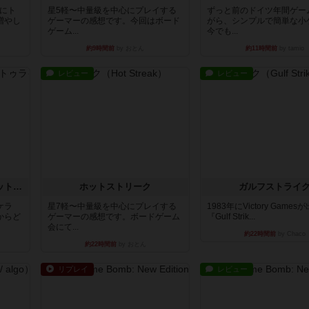
魔にト
星5軽〜中量級を中心にプレイする
ずっと前のドイツ年間ゲー
増やし
ゲーマーの感想です。今回はボード
がら、シンプルで簡単な小
ゲーム...
今でも...
約9時間前
by おとん
約11時間前
by tamio
レビュー
レビュー
チケットトゥライド / チケットトゥライドアメリカ
ホットストリーク
ガルフストライ
ケラ
星7軽〜中量級を中心にプレイする
1983年にVictory Game
からど
ゲーマーの感想です。ボードゲーム
『Gulf Strik...
会にて...
約22時間前
by Chaco
約22時間前
by おとん
リプレイ
レビュー