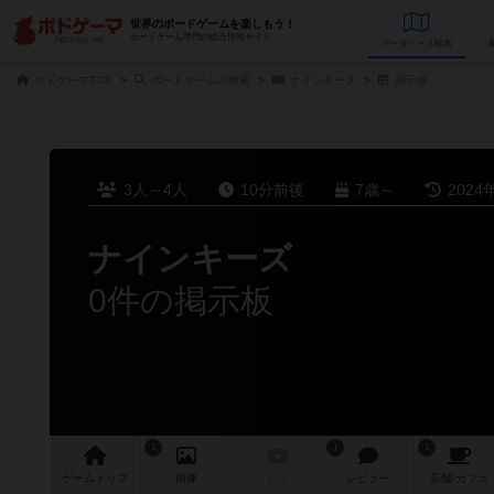
世界のボードゲームを楽しもう！
ボードゲーム専門の総合情報サイト
データベース
検
ボドゲーマTOP
ボードゲームの検索
ナインキーズ
掲示板
3人～4人
10分前後
7歳～
2024
ナインキーズ
0件の掲示板
1
1
1
ゲーム
トップ
画像
動画
レビュー
店舗/
カフェ