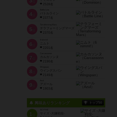
3
位
2528名
Battle Line
4
バトルライン
位
2377名
Terraforming Mars
5
テラフォーミングマーズ
位
2370名
6 nimmt!
6
ニムト
位
2201名
Carcassonne
7
カルカソンヌ
位
2190名
Wingspan
8
ウイングスパン
位
2149名
Azul
9
アズール
位
1903名
興味ありランキング
トップ50
SCYTHE
1
サイズ -大鎌戦役-
位