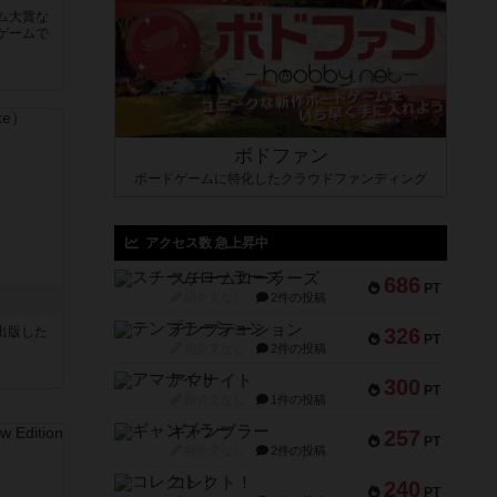
ム大賞な
ゲームで
ボドファン
ボードゲームに特化したクラウドファンディング
アクセス数 急上昇中
スチームローラーズ
686
PT
紹介文なし
2件の投稿
ク
テンプテーション
sが出版した
326
PT
紹介文なし
2件の投稿
アマナイト
300
PT
紹介文なし
1件の投稿
ギャンブラー
257
PT
紹介文なし
2件の投稿
コレクト！
240
PT