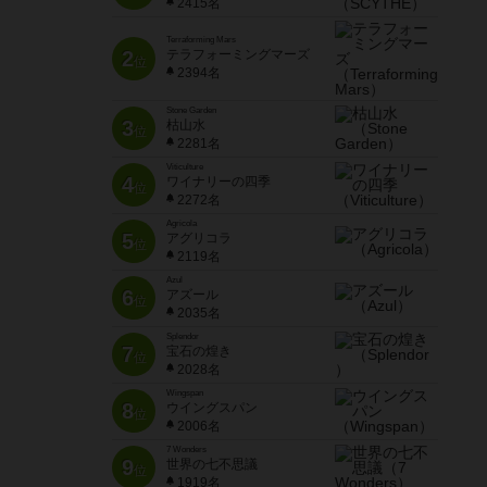
2415名
Terraforming Mars
2
テラフォーミングマーズ
位
2394名
Stone Garden
3
枯山水
位
2281名
Viticulture
4
ワイナリーの四季
位
2272名
Agricola
5
アグリコラ
位
2119名
Azul
6
アズール
位
2035名
Splendor
7
宝石の煌き
位
2028名
Wingspan
8
ウイングスパン
位
2006名
7 Wonders
9
世界の七不思議
位
1919名