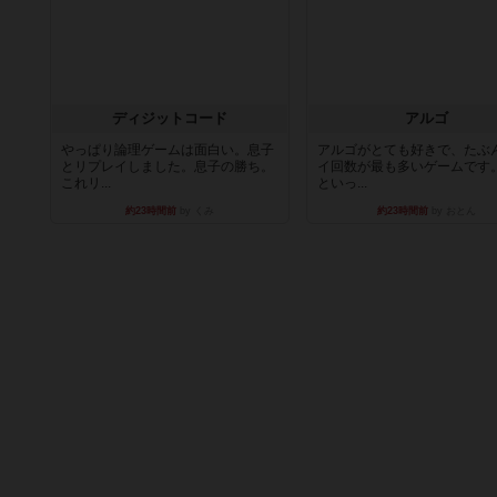
ディジットコード
アルゴ
やっぱり論理ゲームは面白い。息子
アルゴがとても好きで、たぶ
とリプレイしました。息子の勝ち。
イ回数が最も多いゲームです
これリ...
といっ...
約23時間前
by くみ
約23時間前
by おとん