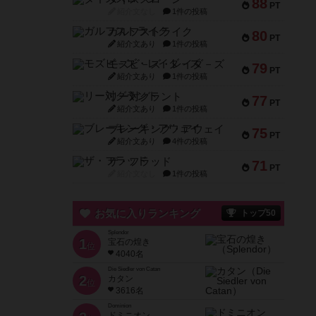
88
PT
紹介文なし
1件の投稿
ガルフストライク
80
PT
紹介文あり
1件の投稿
モズビ－ズ・レイダ－ズ
79
PT
紹介文あり
1件の投稿
リー対グラント
77
PT
紹介文あり
1件の投稿
ブレーキング・アウェイ
75
PT
紹介文あり
4件の投稿
ザ・フラッド
71
PT
紹介文なし
1件の投稿
お気に入りランキング
トップ50
Splendor
1
宝石の煌き
位
4040名
Die Siedler von Catan
2
カタン
位
3616名
Dominion
ドミニオン