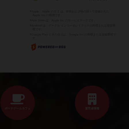
※Apple、Apple のロゴ は、米国および他の国々で登録された
Apple Inc.の商標です。
※App Store は、Apple Inc.のサービスマークです。
※Android は、グーグル インコーポレイテッドの商標または登録商
標です。
※Google Play とそのロゴは、Google Inc.の商標または登録商標で
す。
ボードゲームカフェ
運営者情報