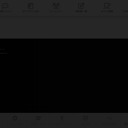
索
新着レビュー
ボードゲーム会
コミュニティ
掲示板一覧
年～
リプレイ
日記
戦略
・コツ
ルール
/インスト
掲示板
拡張/関連
作
次