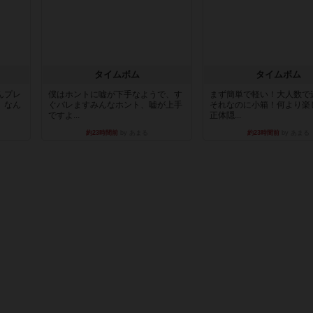
タイムボム
タイムボム
んプレ
僕はホントに嘘が下手なようで、す
まず簡単で軽い！大人数で
。なん
ぐバレますみんなホント、嘘が上手
それなのに小箱！何より楽
ですよ...
正体隠...
約23時間前
by あまる
約23時間前
by あまる