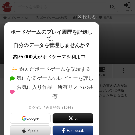
ログイン
閉じる
ボドゲーマTOP
ボードゲームの検索
ニュートン
掲示板
ボードゲームのプレイ履歴を記録し
て、
ニュートン
自分のデータを管理しませんか？
0件の掲示板
約75,000人
がボドゲーマを利用中！
遊んだボードゲームを記録する
17
20
60
トップ
画像
動画
レビュー
カフェ
気になるゲームのレビューを読む
ログインするとニュートンに関する掲示板の作成やコメントの書き込みが出
お気に入り作品・所有リストの共
来るようになります。ルールの疑問やエラッタ情報、マニュアルでは判断し
辛い曖昧な表記等について会員同士で自由にコミュニケーションをとること
有
が出来ます。
ログイン / 会員登録（10秒）
ログイン/無料会員登録
Google
X
Apple
Facebook
ニュートンのトップに戻る