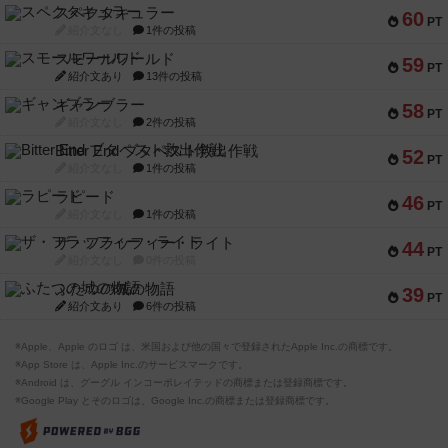
スペクタキュラー
60
PT
紹介文なし
1件の投稿
スモールワールド
59
PT
紹介文あり
13件の投稿
ギャンブラー
58
PT
紹介文なし
2件の投稿
Bitter End ブタペスト救出作戦
52
PT
紹介文なし
1件の投稿
ラピード
46
PT
紹介文なし
1件の投稿
ザ・フラッフィー・ライト
44
PT
紹介文なし
0件の投稿
ふたつの城の物語
39
PT
紹介文あり
6件の投稿
※Apple、Apple のロゴ は、米国および他の国々で登録されたApple Inc.の商標です。
※App Store は、Apple Inc.のサービスマークです。
※Android は、グーグル インコーポレイテッドの商標または登録商標です。
※Google Play とそのロゴは、Google Inc.の商標または登録商標です。