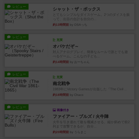
レビュー
シャット・ザ・ボックス
とてもシンプルなダイスゲーム。2つのダイスを振
って、出目の合計を自分の...
約13時間前
by OSAっち
レビュー
充実
オバケだぞ～
対人アナログプレイ。簡単なルールで誰とでも遊
べるゲーム。こんなの子ども...
約14時間前
by おーちゃん
レビュー
充実
南北戦争
1983年にVictory Gamesが出版した『The Civil ...
約18時間前
by Chaco
レビュー
画像付き
ファイアー・ブルズ / 火牛陣
火牛を引き連れて敵を殲滅させる。縦か斜めで前2
列まで攻撃できるが、自分...
約20時間前
by うらまこ