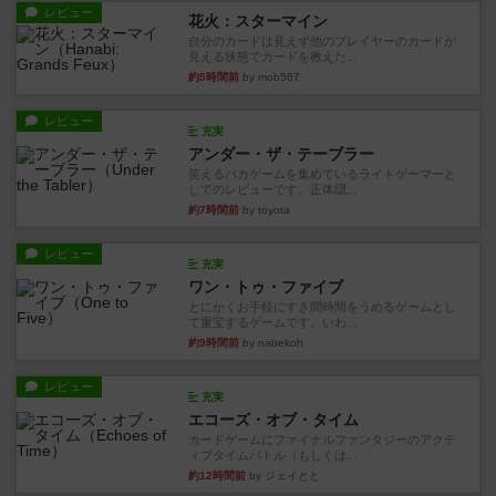
レビュー
花火：スターマイン
自分のカードは見えず他のプレイヤーのカードが
見える状態でカードを教えた...
約5時間前
by mob567
レビュー
充実
アンダー・ザ・テーブラー
笑えるバカゲームを集めているライトゲーマーと
してのレビューです。正体隠...
約7時間前
by toyota
レビュー
充実
ワン・トゥ・ファイブ
とにかくお手軽にすき間時間をうめるゲームとし
て重宝するゲームです。いわ...
約9時間前
by nabekoh
レビュー
充実
エコーズ・オブ・タイム
カードゲームにファイナルファンタジーのアクテ
ィブタイムバトル（もしくは...
約12時間前
by ジェイとと