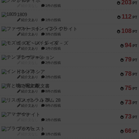
クルティボ
203
PT
紹介文なし
1件の投稿
1809
112
PT
紹介文あり
1件の投稿
ファースト・イン・フライト
108
PT
紹介文あり
3件の投稿
モズビ－ズ・レイダ－ズ
94
PT
紹介文あり
1件の投稿
テンプテーション
79
PT
紹介文なし
2件の投稿
インドネシア
78
PT
紹介文あり
2件の投稿
宵と暁の呪文書
75
PT
紹介文あり
8件の投稿
リスボン・トラム 28
73
PT
紹介文あり
9件の投稿
アマナイト
73
PT
紹介文なし
1件の投稿
ブラヴェスト
66
PT
紹介文なし
1件の投稿