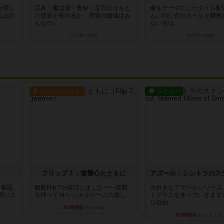
が美し
武具・魔法薬・食材・宝石のうちど
傘をテーマにしたタイル配
ム上の
の資源を集めるか。資源の価値はみ
ム。同じ色のタイルを隣接
んなの...
ない点は...
23日前
の投稿
24日前
の投稿
ルール/インスト
レビュー
フリップ７：復讐心とともに
麻雀風
概要Flip 7が復活しました――復讐
大好きなアズールシリーズ
同じス
を伴って!オリジナルゲームの楽し...
ドグラスを作っていきます
り自由...
約2時間前
by jurong
約3時間前
by しんたろ