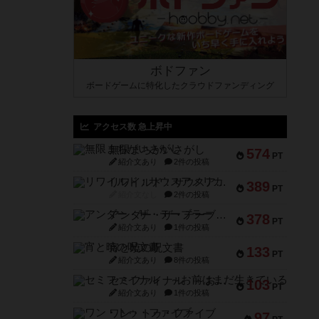
ボドファン
ボードゲームに特化したクラウドファンディング
アクセス数 急上昇中
無限まちがいさがし
574
PT
紹介文あり
2件の投稿
リワイルド：サウスアメリカ
389
PT
紹介文なし
2件の投稿
アンダー・ザ・テーブラー
378
PT
紹介文あり
1件の投稿
宵と暁の呪文書
133
PT
紹介文あり
8件の投稿
セミファイナル ～お前はまだ生きている～
103
PT
紹介文あり
1件の投稿
ワン・トゥ・ファイブ
97