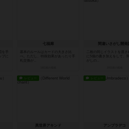
七福廊
間違いさがし開発
図を手
基本のルールはカードの大きさ比
二枚の同じイラストを渡さ
ップに
べ。ただし、特殊効果があったり手
に5個の書き加えをして、
札交換が...
がしの...
19日前
の投稿
20日前
の投稿
レビュー
レビュー
異世界アキンド
アンブラデコ