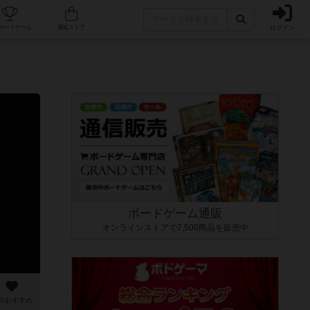
ログイン
カフェ/店舗
人気ボードゲーム
通販ストア
ボードゲーム通販
オンラインストアで7,500商品を販売中
のおすすめ