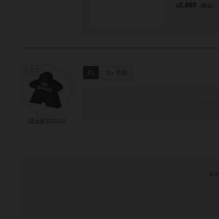
2,860
¥
（税込）
たまご
#1
3ヶ月前
このコ
[退会者:152814]
ログ