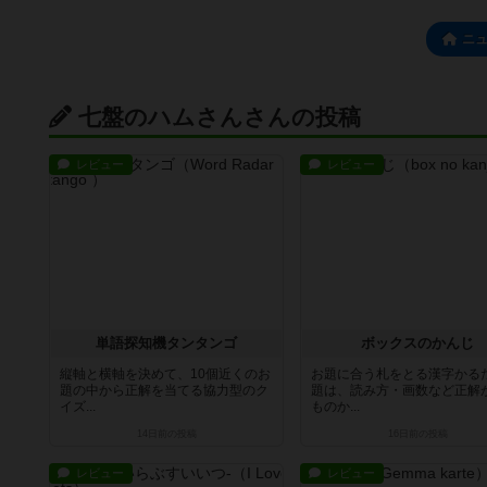
ニ
七盤のハムさんさんの投稿
レビュー
レビュー
単語探知機タンタンゴ
ボックスのかんじ
縦軸と横軸を決めて、10個近くのお
お題に合う札をとる漢字かる
題の中から正解を当てる協力型のク
題は、読み方・画数など正解
イズ...
ものか...
14日前
の投稿
16日前
の投稿
レビュー
レビュー