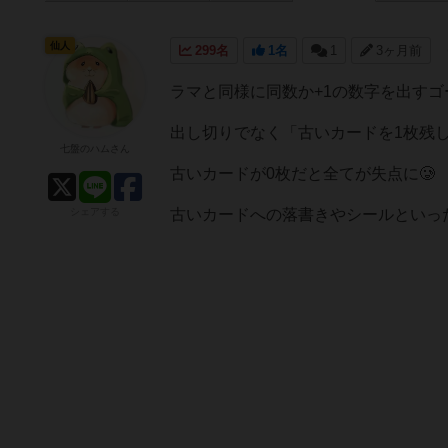
仙人
299名
1名
1
3ヶ月前
ラマと同様に同数か+1の数字を出す
出し切りでなく「古いカードを1枚残
七盤のハムさん
古いカードが0枚だと全てが失点に🥲
シェアする
古いカードへの落書きやシールといった