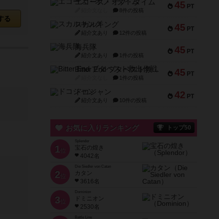
エコーズ・オブ・タイム
45
PT
紹介文なし
8件の投稿
する
スカルキング
45
PT
紹介文あり
12件の投稿
海兵隊
45
PT
紹介文あり
1件の投稿
Bitter End ブタペスト救出作戦
45
PT
紹介文なし
1件の投稿
ドコジャン
42
PT
紹介文あり
10件の投稿
お気に入りランキング
トップ50
Splendor
1
宝石の煌き
位
4042名
Die Siedler von Catan
2
カタン
位
3616名
Dominion
3
ドミニオン
位
2530名
Battle Line