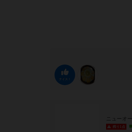
ナイス！
ニューオ
残り1点