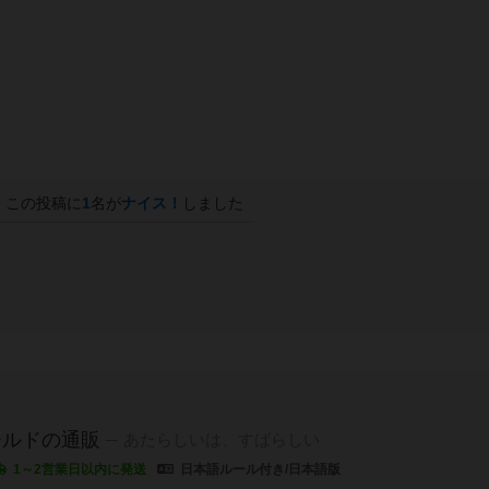
この投稿に
1
名が
ナイス！
しました
ールドの通販
あたらしいは、すばらしい
1～2営業日以内に発送
日本語ルール付き/日本語版