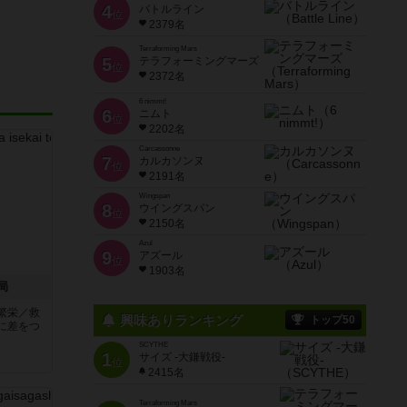
4
バトルライン
位
2379名
Terraforming Mars
5
テラフォーミングマーズ
位
2372名
6 nimmt!
6
ニムト
位
2202名
Carcassonne
7
カルカソンヌ
位
2191名
Wingspan
8
ウイングスパン
位
2150名
Azul
9
アズール
位
1903名
局
繁栄／救
興味ありランキング
トップ50
に差をつ
SCYTHE
1
サイズ -大鎌戦役-
位
2415名
Terraforming Mars