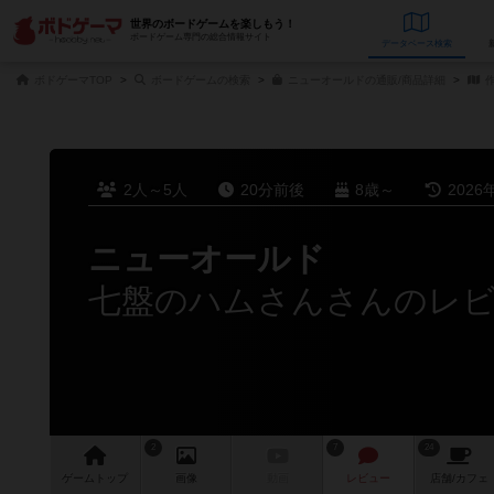
世界のボードゲームを楽しもう！
ボードゲーム専門の総合情報サイト
データベース
検
ボドゲーマTOP
ボードゲームの検索
ニューオールドの通販/商品詳細
作
2人～5人
20分前後
8歳～
2026
ニューオールド
七盤のハムさんさんのレ
2
7
24
ゲーム
トップ
画像
動画
レビュー
店舗/
カフェ