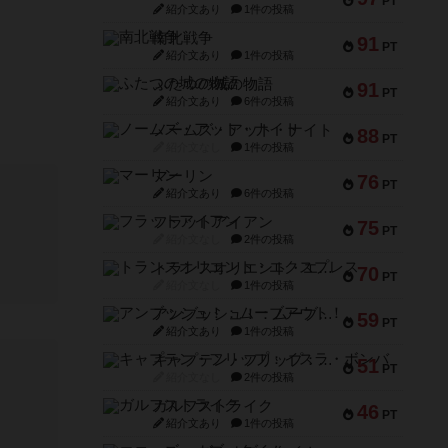
PT
紹介文あり
1件の投稿
南北戦争
91
PT
紹介文あり
1件の投稿
ふたつの城の物語
91
PT
紹介文あり
6件の投稿
ノームズ・アット・ナイト
88
PT
紹介文なし
1件の投稿
マーリン
76
PT
紹介文あり
6件の投稿
フラットアイアン
75
PT
紹介文なし
2件の投稿
トランスオリエント・エクスプレス
70
PT
紹介文なし
1件の投稿
アンブッシュ！：ムーブアウト！
59
PT
紹介文あり
1件の投稿
キャプテン・フリップ：イスラ・ボンバ
51
PT
紹介文なし
2件の投稿
ガルフストライク
46
PT
紹介文あり
1件の投稿