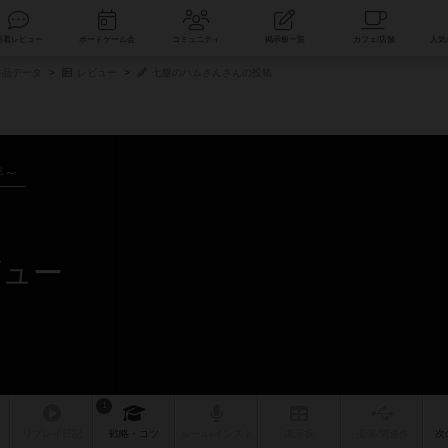
索
新着レビュー
ボードゲーム会
コミュニティ
掲示板一覧
品データ
レビュー
七盤のハムさんさんの投稿
年～
ビュー
1
リプレイ
日記
戦略
・コツ
ルール
/インスト
掲示板
拡張/関連
作
次