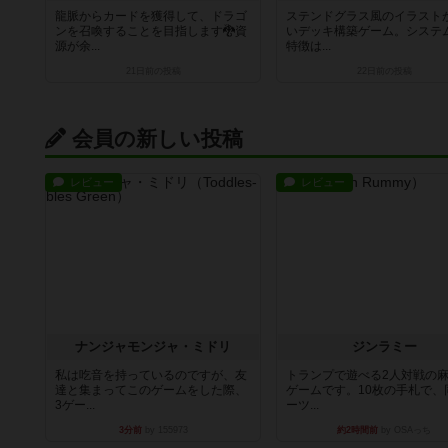
龍脈からカードを獲得して、ドラゴ
ステンドグラス風のイラスト
ンを召喚することを目指します🐉資
いデッキ構築ゲーム。システ
源が余...
特徴は...
21日前
の投稿
22日前
の投稿
会員の新しい投稿
レビュー
レビュー
ナンジャモンジャ・ミドリ
ジンラミー
私は吃音を持っているのですが、友
トランプで遊べる2人対戦の
達と集まってこのゲームをした際、
ゲームです。10枚の手札で、
3ゲー...
ーツ...
3分前
by 155973
約2時間前
by OSAっち