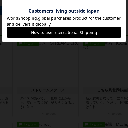
ューオールドのトップに戻る
レビュー
レビュー
ストリームスクロス
こちら異世界転生
た。お
ダイスを振って、一直線に上から
新人女神となって、世界を
がある
下、左から右に数字が大きくなるよ
済していく。ただし、同期
うに並べ...
けられ...
17日前
の投稿
17日前
の投稿
レビュー
レビュー