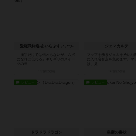
愛羅武粋逸-あいらぶすいいつ-
ジェマカルテ
「漢字だけでは伝わらないが、六択
マップを歩きジェムを拾い地
になれば伝わる」ギリギリのスイー
に入れ名誉点を集めます。マ
ツの当...
は、見...
18日前
の投稿
19日前
の投稿
レビュー
レビュー
ドラドラドラゴン
皇継の書状