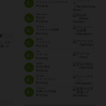
2
テラフォーミングマーズ
位
2396名
Stone Garden
3
枯山水
位
2281名
Viticulture
4
ワイナリーの四季
位
2273名
課
Agricola
5
アグリコラ
れ、片方
位
間違いさ
2120名
Azul
6
アズール
位
2034名
Splendor
7
宝石の煌き
位
2031名
Wingspan
8
ウイングスパン
位
2006名
7 Wonders
9
世界の七不思議
位
1920名