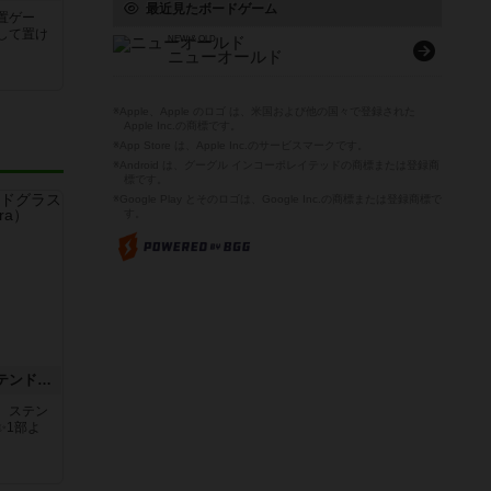
最近見たボードゲーム
置ゲー
して置け
NEW & OLD
ニューオールド
※Apple、Apple のロゴ は、米国および他の国々で登録された
Apple Inc.の商標です。
※App Store は、Apple Inc.のサービスマークです。
※Android は、グーグル インコーポレイテッドの商標または登録商
標です。
※Google Play とそのロゴは、Google Inc.の商標または登録商標で
す。
アズール：シントラのステンドグラス
。ステン
✨1部よ