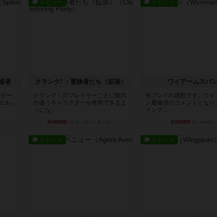
レビュー
レビュー
造者
クランク! ：冒険者たち（拡張）
ワイアームスパ
ドゲー
クランク！のプレイヤーごとに能力
初プレイの感想です。ウイ
エル』
の違うキャラクターを使用できるよ
ン履修済のコメントとなり
うにな...
イング...
約3時間前
by ぽっぽーくるっぽー
約3時間前
by daisdice
レビュー
レビュー