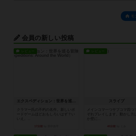
モ
会員の新しい投稿
レビュー
レビュー
エクスペディション：世界を巡る冒険
スライプ
クラマー氏の不朽の名作。新しいボ
メインコマ一つサブコマ四つ
ードゲームほどおもしろいはず？い
ぞれプレイします。動かし方
いえ。...
か壁に...
17分前
by 田中昌平
40分前
by くみ