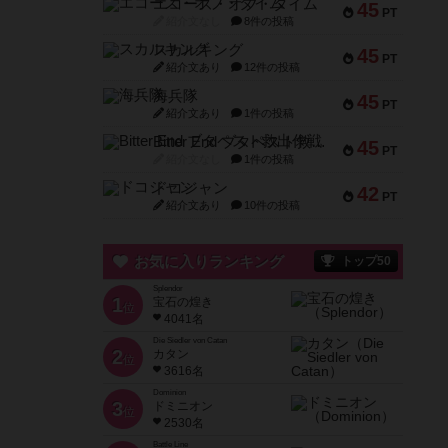
エコーズ・オブ・タイム
45
PT
紹介文なし
8件の投稿
スカルキング
45
PT
紹介文あり
12件の投稿
海兵隊
45
PT
紹介文あり
1件の投稿
Bitter End ブタペスト救出作戦
45
PT
紹介文なし
1件の投稿
ドコジャン
42
PT
紹介文あり
10件の投稿
お気に入りランキング
トップ50
Splendor
1
宝石の煌き
位
4041名
Die Siedler von Catan
2
カタン
位
3616名
Dominion
3
ドミニオン
位
2530名
Battle Line