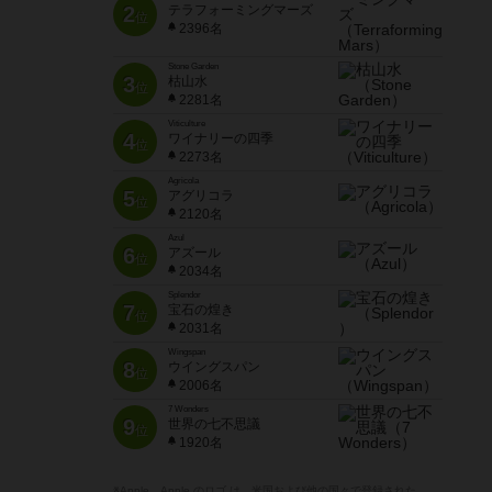
2
テラフォーミングマーズ
位
2396名
Stone Garden
3
枯山水
位
2281名
Viticulture
4
ワイナリーの四季
位
2273名
Agricola
5
アグリコラ
位
2120名
Azul
6
アズール
位
2034名
Splendor
7
宝石の煌き
位
2031名
Wingspan
8
ウイングスパン
位
2006名
7 Wonders
9
世界の七不思議
位
1920名
※Apple、Apple のロゴ は、米国および他の国々で登録された