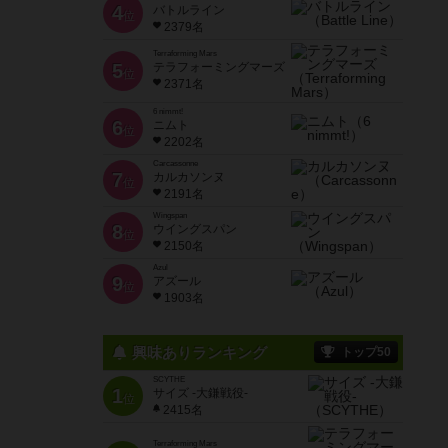
4
バトルライン
位
2379名
Terraforming Mars
5
テラフォーミングマーズ
位
2371名
6 nimmt!
6
ニムト
位
2202名
Carcassonne
7
カルカソンヌ
位
2191名
Wingspan
8
ウイングスパン
位
2150名
Azul
9
アズール
位
1903名
興味ありランキング
トップ50
SCYTHE
1
サイズ -大鎌戦役-
位
2415名
Terraforming Mars