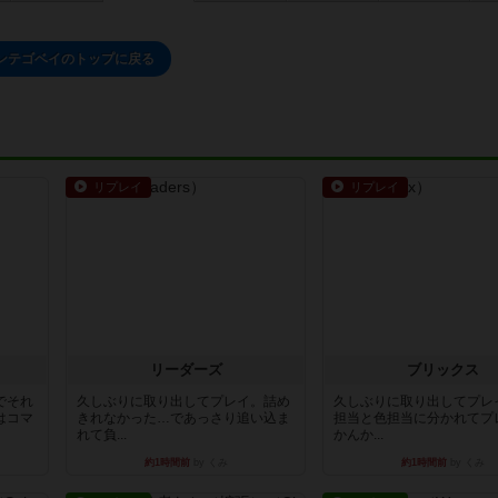
ンテゴベイのトップに戻る
リプレイ
リプレイ
リーダーズ
ブリックス
でそれ
久しぶりに取り出してプレイ。詰め
久しぶりに取り出してプレ
はコマ
きれなかった…であっさり追い込ま
担当と色担当に分かれてプ
れて負...
かんか...
約1時間前
by くみ
約1時間前
by くみ