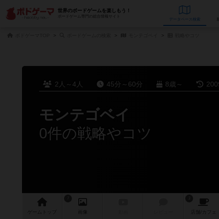
世界のボードゲームを楽しもう！
ボードゲーム専門の総合情報サイト
データベース
検
ボドゲーマTOP
ボードゲームの検索
モンテゴベイ
戦略やコツ
2人～4人
45分～60分
8歳～
20
モンテゴベイ
0件の戦略やコツ
7
3
ゲーム
トップ
画像
動画
レビュー
店舗/
カフェ