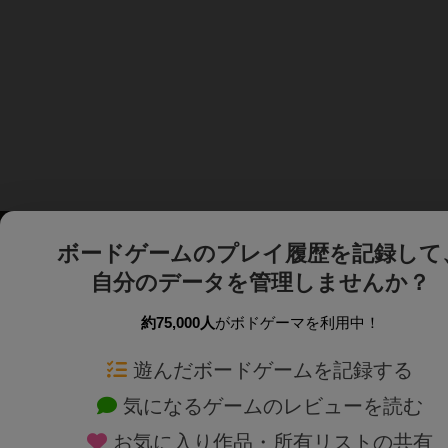
ボードゲームのプレイ履歴を記録して
自分のデータを管理しませんか？
約75,000人
がボドゲーマを利用中！
ボドゲーマTOP
ボードゲーム通販
遊んだボードゲームを記録する
気になるゲームのレビューを読む
ボードゲームを検索する
新作・再入荷情報
お気に入り作品・所有リストの共有
ボードゲームの新着レビュー
定番ボードゲームの通販