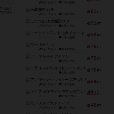
PT
紹介文あり
1件の投稿
でも指摘
南北戦争
91
PT
力な鳥(カ
紹介文あり
1件の投稿
ふたつの城の物語
91
PT
紹介文あり
6件の投稿
ノームズ・アット・ナイト
88
PT
紹介文なし
1件の投稿
マーリン
76
PT
紹介文あり
6件の投稿
フラットアイアン
75
PT
紹介文なし
2件の投稿
トランスオリエント・エクスプレス
70
PT
紹介文なし
1件の投稿
アンブッシュ！：ムーブアウト！
59
PT
紹介文あり
1件の投稿
キャプテン・フリップ：イスラ・ボンバ
51
PT
紹介文なし
2件の投稿
ガルフストライク
46
PT
紹介文あり
1件の投稿