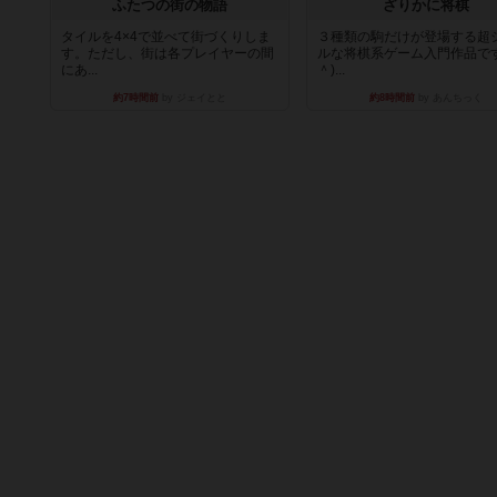
ふたつの街の物語
ざりかに将棋
タイルを4×4で並べて街づくりしま
３種類の駒だけが登場する超
す。ただし、街は各プレイヤーの間
ルな将棋系ゲーム入門作品です
にあ...
＾)...
約7時間前
by ジェイとと
約8時間前
by あんちっく