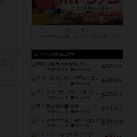
ボドファン
ボードゲームに特化したクラウドファンディング
ン
アクセス数 急上昇中
ングスパ
無限まちがいさがし
ます。ウ
574
PT
紹介文あり
2件の投稿
リワイルド：サウスアメリカ
389
PT
紹介文なし
2件の投稿
アンダー・ザ・テーブラー
378
PT
紹介文あり
1件の投稿
宵と暁の呪文書
133
PT
紹介文あり
8件の投稿
セミファイナル ～お前はまだ生きている～
103
PT
紹介文あり
1件の投稿
ワン・トゥ・ファイブ
97