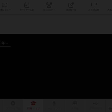
索
新着レビュー
ボードゲーム会
コミュニティ
掲示板一覧
09年～
リプレイ
日記
戦略
・コツ
ルール
/インスト
掲示板
拡張/関連
作
次