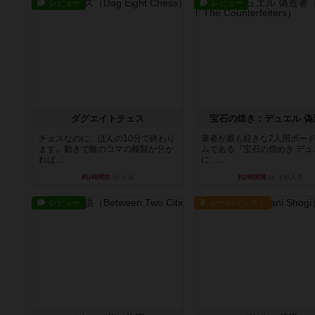
レビュー
レビュー
ダグエイトチェス
宝石の煌き：デュエル 偽
チェスなのに、ほんの10分で終わり
筆者が最も好きな2人用ボー
ます。動きで敵のコマの種類が分か
ムである『宝石の煌めき デュ
れば...
に、...
約1時間前
by くみ
約2時間前
by 手動人形
レビュー
ルール/インスト