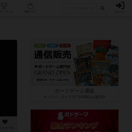
ログイン
カフェ/店舗
人気ボードゲーム
通販ストア
ボードゲーム通販
オンラインストアで7,500商品を販売中
のおすすめ