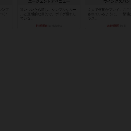
エージェントアベニュー
ウイングスパン
シンプ
追いついたら勝ち。シンプルなルー
２人で何度かプレイ。ここ
♪(＾
ルと直感的な目的で、ボドゲ慣れし
されているように、一部強
ていな...
ラス...
約8時間前
by daisdice
約9時間前
by S