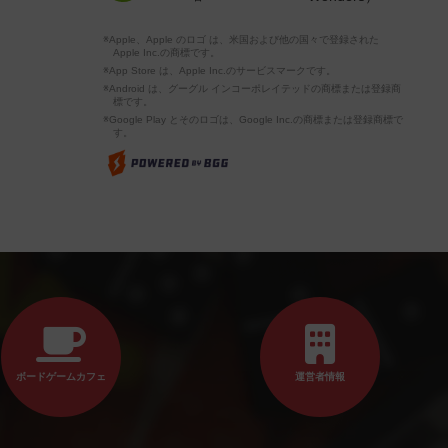
※Apple、Apple のロゴ は、米国および他の国々で登録された
Apple Inc.の商標です。
※App Store は、Apple Inc.のサービスマークです。
※Android は、グーグル インコーポレイテッドの商標または登録商
標です。
※Google Play とそのロゴは、Google Inc.の商標または登録商標で
す。
ボードゲームカフェ
運営者情報