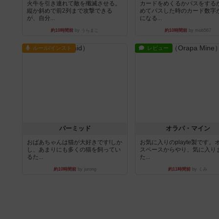
火牛を引き連れて敵を殲滅させる。
カードをめくるかパスをする
縦か斜めで前2列まで攻撃できる
めてパスした時のカード数字
が、自分...
になる...
約10時間前
by うらまこ
約10時間前
by mob567
ルール/インスト
レビュー
パーミッド
オラパ・マイン
おばあちゃんは猫が大好きです!しか
お気に入りのplayte製です。
し、あまりにも多くの猫を飼ってい
スペースからやり、気に入り
るた...
た...
約10時間前
by jurong
約11時間前
by くみ