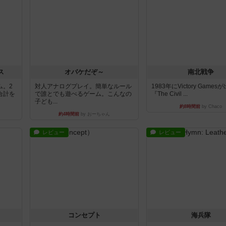
ス
オバケだぞ～
南北戦争
ム。2
対人アナログプレイ。簡単なルール
1983年にVictory Game
合計を
で誰とでも遊べるゲーム。こんなの
『The Civil ...
子ども...
約8時間前
by Chaco
約4時間前
by おーちゃん
レビュー
レビュー
コンセプト
海兵隊