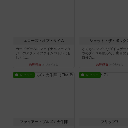
エコーズ・オブ・タイム
シャット・ザ・ボック
カードゲームにファイナルファンタ
とてもシンプルなダイスゲー
ジーのアクティブタイムバトル（も
つのダイスを振って、出目の
しくは...
自分の...
約2時間前
by ジェイとと
約3時間前
by OSAっち
レビュー
レビュー
ファイアー・ブルズ / 火牛陣
フリップ７