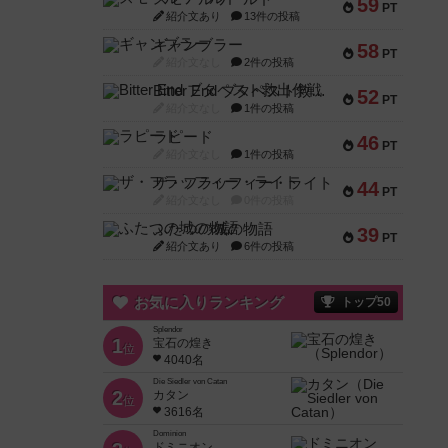
59
PT
紹介文あり
13件の投稿
ギャンブラー
58
PT
紹介文なし
2件の投稿
Bitter End ブタペスト救出作戦
52
PT
紹介文なし
1件の投稿
ラピード
46
PT
紹介文なし
1件の投稿
ザ・フラッフィー・ライト
44
PT
紹介文なし
0件の投稿
ふたつの城の物語
39
PT
紹介文あり
6件の投稿
お気に入りランキング
トップ50
Splendor
1
宝石の煌き
位
4040名
Die Siedler von Catan
2
カタン
位
3616名
Dominion
ドミニオン