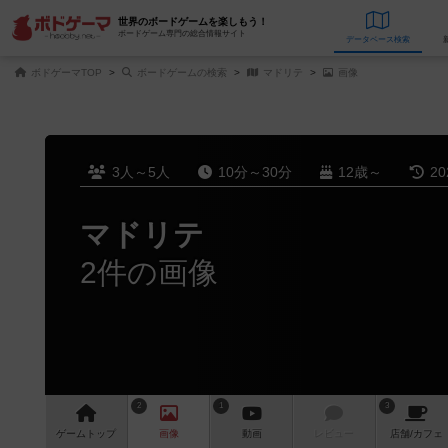
世界のボードゲームを楽しもう！
ボードゲーム専門の総合情報サイト
データベース
検
ボドゲーマTOP
ボードゲームの検索
マドリテ
画像
3人～5人
10分～30分
12歳～
2
マドリテ
2件の画像
2
1
3
ゲーム
トップ
画像
動画
レビュー
店舗/
カフェ