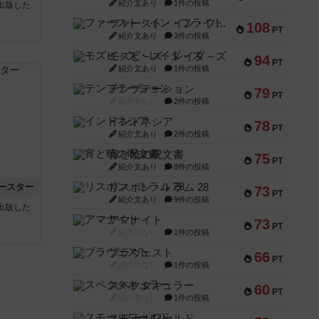
紹介文あり
1件の投稿
sが出版した
ファースト・イン・フライト
108
PT
紹介文あり
3件の投稿
モズビ－ズ・レイダ－ズ
94
PT
紹介文あり
1件の投稿
テンプテーション
79
PT
紹介文なし
2件の投稿
インドネシア
78
PT
紹介文あり
2件の投稿
宵と暁の呪文書
75
PT
紹介文あり
8件の投稿
ースター
リスボン・トラム 28
73
PT
紹介文あり
9件の投稿
sが出版した
アマナイト
73
PT
紹介文なし
1件の投稿
ブラヴェスト
66
PT
紹介文なし
1件の投稿
スペクタキュラー
60
PT
紹介文なし
1件の投稿
スモールワールド