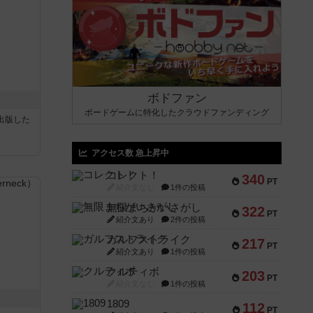
ボドファン
ボードゲームに特化したクラウドファンディング
sが出版した
アクセス数 急上昇中
コレクト！
340
PT
紹介文なし
1件の投稿
無限まちがいさがし
322
PT
紹介文あり
2件の投稿
ガルフストライク
217
PT
紹介文あり
1件の投稿
クルティボ
203
PT
紹介文なし
1件の投稿
1809
112
PT