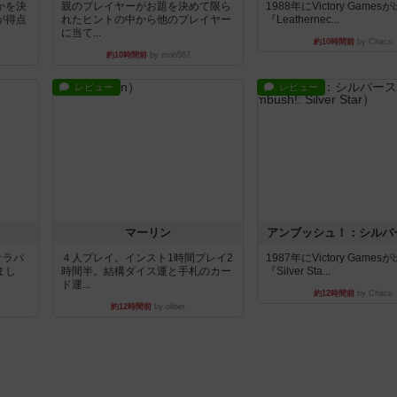
かを決
親のプレイヤーがお題を決めて限ら
1988年にVictory Game
が得点
れたヒントの中から他のプレイヤー
『Leathernec...
に当て...
約10時間前
by Chaco
約10時間前
by mob567
レビュー
レビュー
マーリン
アンブッシュ！：シルバ
オラパ
４人プレイ。インスト1時間プレイ2
1987年にVictory Game
まし
時間半。結構ダイス運と手札のカー
『Silver Sta...
ド運...
約12時間前
by Chaco
約12時間前
by oliber