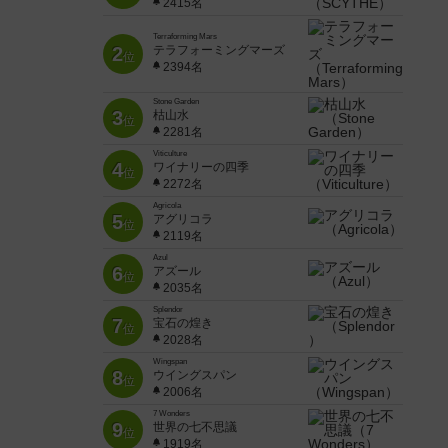
2415名
Terraforming Mars
2
テラフォーミングマーズ
位
2394名
Stone Garden
3
枯山水
位
2281名
Viticulture
4
ワイナリーの四季
位
2272名
Agricola
5
アグリコラ
位
2119名
Azul
6
アズール
位
2035名
Splendor
7
宝石の煌き
位
2028名
Wingspan
8
ウイングスパン
位
2006名
7 Wonders
9
世界の七不思議
位
1919名