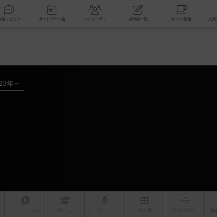
索
新着レビュー
ボードゲーム会
コミュニティ
掲示板一覧
023年～
リプレイ
日記
戦略
・コツ
ルール
/インスト
掲示板
拡張/関連
作
次