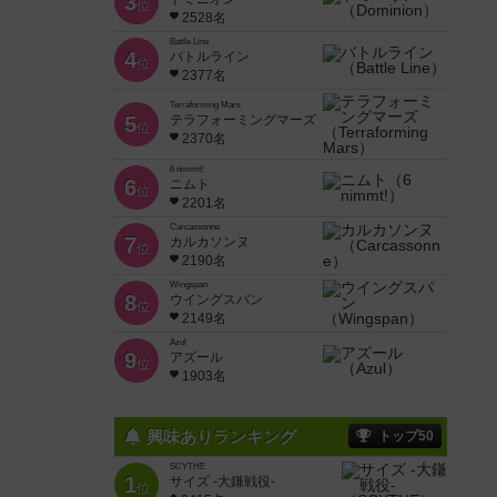
3
位
2528名
Battle Line
4
バトルライン
位
2377名
Terraforming Mars
5
テラフォーミングマーズ
位
2370名
6 nimmt!
6
ニムト
位
2201名
Carcassonne
7
カルカソンヌ
位
2190名
Wingspan
8
ウイングスパン
位
2149名
Azul
9
アズール
位
1903名
興味ありランキング
トップ50
SCYTHE
1
サイズ -大鎌戦役-
位