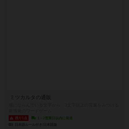
ミツカルタの通販
場にならんでいる文字から、3文字以上の言葉をみつける
新感覚のワードゲーム
残り1点
1～2営業日以内に発送
日本語ルール付き/日本語版