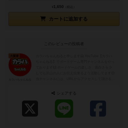
1,650
¥
（税込）
カートに追加する
このレビューの投稿者
カラハちゃんねると申します🤗 YouTube【カラハ
大賢者
ちゃんねる】でボードゲーム専門チャンネルをやっ
ております🙌 ボードゲームの楽しさ、面白さを少
しでも沢山の人にお伝え出来るよう活動してます😊
当チャンネルには、URLからアクセスして頂けると
カラハちゃんねる
嬉しいです🙇‍♀ どう...
シェアする