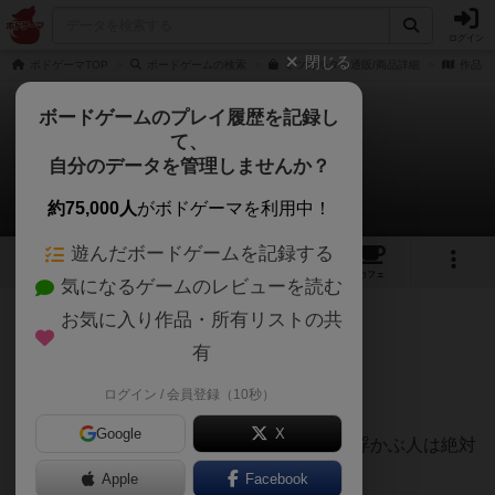
ログイン
閉じる
ボドゲーマTOP
ボードゲームの検索
ミツカルタの通販/商品詳細
作品デ
ボードゲームのプレイ履歴を記録し
て、
ミツカルタ
自分のデータを管理しませんか？
カラハちゃんねるさんのレビュー
約75,000人
がボドゲーマを利用中！
遊んだボードゲームを記録する
6
3
7
68
トップ
画像
動画
レビュー
カフェ
気になるゲームのレビューを読む
お気に入り作品・所有リストの共
80名
0名
0
3年以上前
有
ログイン / 会員登録（10秒）
苦手な人は苦手。。
Google
X
あたしは苦手ですが、頭の中ですぐ言葉が浮かぶ人は絶対
得意だし面白いです！
Apple
Facebook