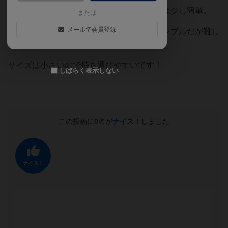
ワードバスケットに近いですが、それよりは少し簡単。
または
メールで会員登録
言葉を見つけて言葉を作るっていうのがシンプルだが難し
い、奥が深いゲーム。
サイズは小さいので持ち運びやすいです！
しばらく表示しない
この投稿に
0
名が
ナイス！
しました
ナイス！