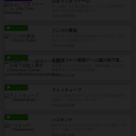
はぁって言うゲーム
コツは似てるお題が必ずといっていいほど存在す
るのでお代を行う前に似てい...
3年以上前
の投稿
レビュー
インカの黄金
チキンレースが好きな人はぜひやってほしい🤣！
あたしたちは大好きなゲーム...
3年以上前
の投稿
レビュー
名探偵コナン推理ゲーム謎の地下室殺人事件
名探偵コナンが好きなので、登場人物たちにまず
興奮🤣まるで本当にその世界...
3年以上前
の投稿
レビュー
ラミィキューブ
とにかく頭を使うゲーム！だけど、大会があるの
も納得。一回やるとハマっち...
3年以上前
の投稿
レビュー
ハコオンナ
箱の大きさがやや小さめですがしっかり重ゲーで
す！！（笑）ハコオンナ役の...
3年以上前
の投稿