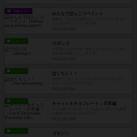
戦略やコツ
みんなでぽんこつペイント
戦略は、どれだけ画数少なくわかりやすい絵をか
けるかがポイント！！絵が得...
3年以上前
の投稿
レビュー
ウボンゴ
お子様にもおすすめ！簡単なルールだけど、型に
はめるのが難しい。。早く作...
3年以上前
の投稿
レビュー
ぼくちく！！
100円でこのクオリティなら初めてやる人も楽し
める！コマもスポンジで出...
3年以上前
の投稿
レビュー
キャット＆チョコレート：日常編
チーム戦バトルだが、チーム分けに関しては最後
の最後でわかるためみんなの...
3年以上前
の投稿
レビュー
ゴモジン