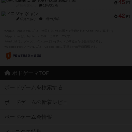
Bitter End ブタペスト救出作戦
45
PT
紹介文なし
1件の投稿
ドコジャン
42
PT
紹介文あり
10件の投稿
※Apple、Apple のロゴ は、米国および他の国々で登録されたApple Inc.の商標です。
※App Store は、Apple Inc.のサービスマークです。
※Android は、グーグル インコーポレイテッドの商標または登録商標です。
※Google Play とそのロゴは、Google Inc.の商標または登録商標です。
ボドゲーマTOP
ボードゲームを検索する
ボードゲームの新着レビュー
ボードゲーム会情報
メカニクス特集