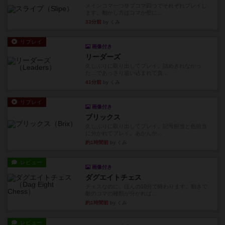
メインコマ一つサブコマ四つでそれぞれプレイし
ます。動かし方はコマか壁に...
33分前
by くみ
リプレイ
画像付き
リーダーズ
久しぶりに取り出してプレイ。詰めきれなかっ
た…であっさり追い込まれて負...
41分前
by くみ
リプレイ
画像付き
ブリックス
久しぶりに取り出してプレイ。記号担当と色担当
に分かれてプレイ。あかんか...
約1時間前
by くみ
レビュー
画像付き
ダグエイトチェス
チェスなのに、ほんの10分で終わります。動きで
敵のコマの種類が分かれば...
約1時間前
by くみ
レビュー