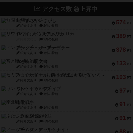
アクセス数 急上昇中
無限まちがいさがし
574
PT
紹介文あり
2件の投稿
リワイルド：サウスアメリカ
389
PT
紹介文なし
2件の投稿
アンダー・ザ・テーブラー
378
PT
紹介文あり
1件の投稿
宵と暁の呪文書
133
PT
紹介文あり
8件の投稿
セミファイナル ～お前はまだ生きている～
103
PT
紹介文あり
1件の投稿
ワン・トゥ・ファイブ
97
PT
紹介文あり
1件の投稿
南北戦争
91
PT
紹介文あり
1件の投稿
ふたつの城の物語
91
PT
紹介文あり
6件の投稿
ノームズ・アット・ナイト
88
PT