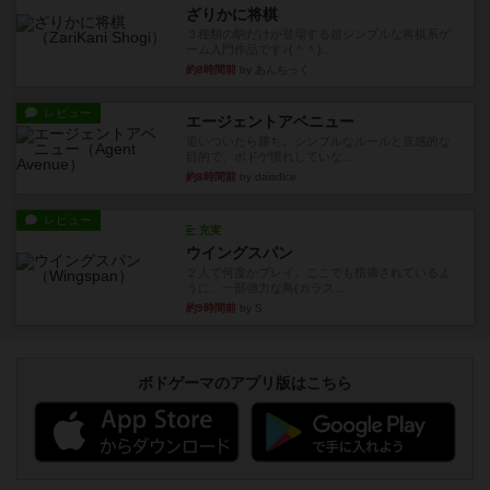
ざりかに将棋
３種類の駒だけが登場する超シンプルな将棋系ゲ
ーム入門作品です♪(＾＾)...
約8時間前
by あんちっく
レビュー
エージェントアベニュー
追いついたら勝ち。シンプルなルールと直感的な
目的で、ボドゲ慣れしていな...
約8時間前
by daisdice
レビュー
充実
ウイングスパン
２人で何度かプレイ。ここでも指摘されているよ
うに、一部強力な鳥(カラス...
約9時間前
by S
ボドゲーマのアプリ版はこちら