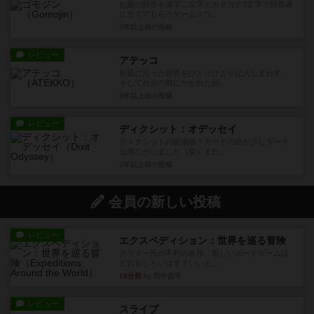
お題の回答を漢字二文字とカタカナ3文字で回答者
に当ててもらうゲーム！ワ...
3年以上前
の投稿
レビュー
アテッコ
お題に沿った回答をひとりひとり記入しまわす、
そして自分の前にかかれた回...
3年以上前
の投稿
レビュー
ディクシット：オデッセイ
ディクシットの拡張版！カードの絵が少しダーク
な感じがしました（笑）また...
3年以上前
の投稿
会員の新しい投稿
レビュー
エクスペディション：世界を巡る冒険
クラマー氏の不朽の名作。新しいボードゲームほ
どおもしろいはず？いいえ。...
10分前
by 田中昌平
レビュー
スライプ