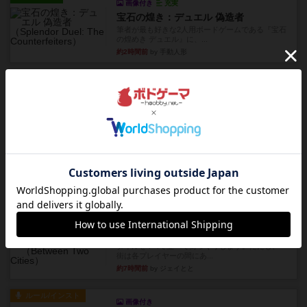
画像付き
充実
宝石の煌き：デュエル 偽造者
筆者が最も好きな2人用ボードゲームである『宝石
の煌めき デュエル』に、...
約2時間前
by 手動人形
レビュー
充実
クランク! ：冒険者たち（拡張）
クランク！のプレイヤーごとに能力の違うキャラ
クターを使用できるようにな...
約3時間前
by ぽっぽーくるっぽー
レビュー
ワイアームスパン
初プレイの感想です。ウイングスパン履修済のコ
メントとなります。ウイング...
約3時間前
by daisdice
レビュー
ふたつの街の物語
タイルを4×4で並べて街づくりします。ただし、
街は各プレイヤーの間にあ...
約7時間前
by ジェイとと
ルール/インスト
画像付き