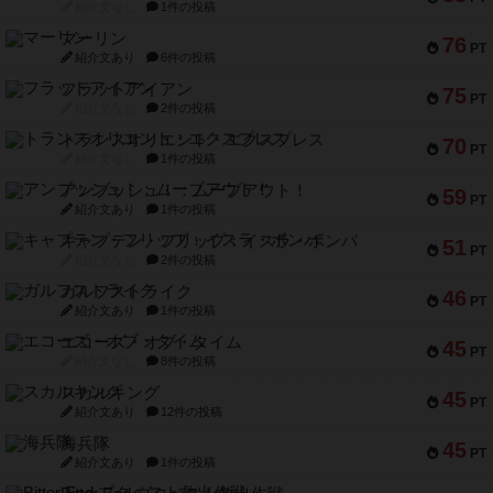
紹介文なし
1件の投稿
マーリン
76
PT
紹介文あり
6件の投稿
フラットアイアン
75
PT
紹介文なし
2件の投稿
トランスオリエント・エクスプレス
70
PT
紹介文なし
1件の投稿
アンブッシュ！：ムーブアウト！
59
PT
紹介文あり
1件の投稿
キャプテン・フリップ：イスラ・ボンバ
51
PT
紹介文なし
2件の投稿
ガルフストライク
46
PT
紹介文あり
1件の投稿
エコーズ・オブ・タイム
45
PT
紹介文なし
8件の投稿
スカルキング
45
PT
紹介文あり
12件の投稿
海兵隊
45
PT
紹介文あり
1件の投稿