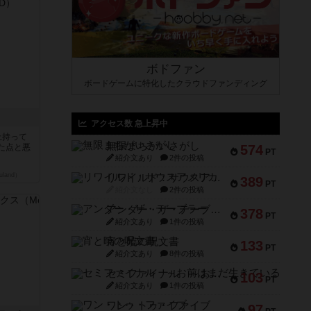
ボドファン
ボードゲームに特化したクラウドファンディング
アクセス数 急上昇中
上持って
無限まちがいさがし
た点と悪
574
PT
紹介文あり
2件の投稿
land）
リワイルド：サウスアメリカ
389
PT
紹介文なし
2件の投稿
アンダー・ザ・テーブラー
378
PT
紹介文あり
1件の投稿
宵と暁の呪文書
133
PT
紹介文あり
8件の投稿
セミファイナル ～お前はまだ生きている～
103
PT
紹介文あり
1件の投稿
ワン・トゥ・ファイブ
97