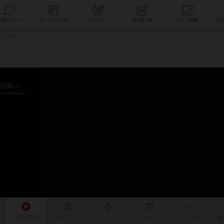
索
新着レビュー
ボードゲーム会
コミュニティ
掲示板一覧
イ日記
020年～
ー
リプレイ
日記
戦略
・コツ
ルール
/インスト
掲示板
拡張/関連
作
次