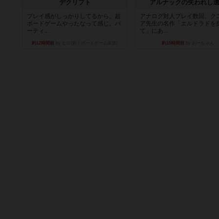
デクリプト
アルナックの失われし
プレイ感がしっかりしてるから、超
アナログ対人プレイ数回。ク
ボードゲームやったなって感じ。パ
ア先生の名作「エルドラドを
ーティ...
て」にあ...
約12時間前
by ヒロ(新！ボードゲーム家族)
約15時間前
by おーちゃん