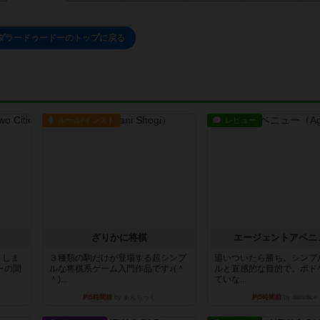
ダラードゥードーのトップに戻る
ルール/インスト
レビュー
ざりかに将棋
エージェントアベニ
りしま
３種類の駒だけが登場する超シンプ
追いついたら勝ち。シンプ
ーの間
ルな将棋系ゲーム入門作品です♪(＾
ルと直感的な目的で、ボド
＾)...
ていな...
約5時間前
by あんちっく
約5時間前
by daisdice