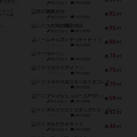
PT
ティクス
紹介文あり
1件の投稿
になって
南北戦争
91
PT
ゲーム盛
紹介文あり
1件の投稿
ふたつの城の物語
91
222
PT
紹介文あり
6件の投稿
ノームズ・アット・ナイト
88
PT
紹介文なし
1件の投稿
マーリン
76
PT
紹介文あり
6件の投稿
フラットアイアン
75
PT
紹介文なし
2件の投稿
トランスオリエント・エクスプレス
70
PT
紹介文なし
1件の投稿
アンブッシュ！：ムーブアウト！
59
PT
紹介文あり
1件の投稿
キャプテン・フリップ：イスラ・ボンバ
51
PT
紹介文なし
2件の投稿
ガルフストライク
46
PT
紹介文あり
1件の投稿