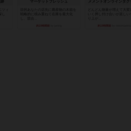
遺跡
マーケットフレッシュ
メメントオンラインタク
ニツィ
目的あなたの店先に農産物の木箱を
どんどん物量が増えて大変
探し
戦略的に積み重ねて在庫を最大化
いく押し付け合いが楽しい
し、競合...
り上が...
約19時間前
by jurong
約19時間前
by nekomanma