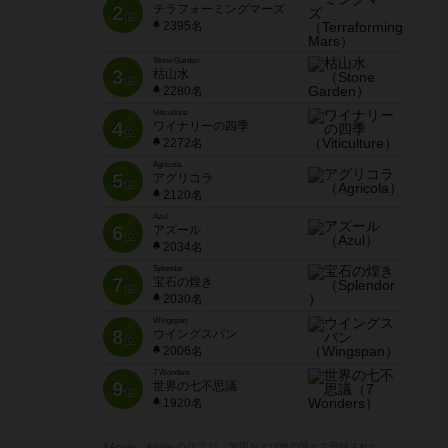
2
テラフォーミングマーズ
位
2395名
Stone Garden
3
枯山水
位
2280名
Viticulture
4
ワイナリーの四季
位
2272名
Agricola
5
アグリコラ
位
2120名
Azul
6
アズール
位
2034名
Splendor
7
宝石の煌き
位
2030名
Wingspan
8
ウイングスパン
位
2006名
7 Wonders
9
世界の七不思議
位
1920名
※Apple、Apple のロゴ は、米国および他の国々で登録された