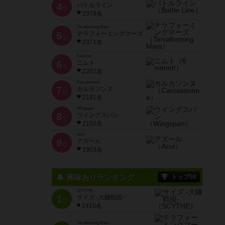
4
バトルライン
位
2379名
Terraforming Mars
5
テラフォーミングマーズ
位
2371名
6 nimmt!
6
ニムト
位
2202名
Carcassonne
7
カルカソンヌ
位
2191名
Wingspan
8
ウイングスパン
位
2150名
Azul
9
アズール
位
1903名
興味ありランキング
トップ50
SCYTHE
1
サイズ -大鎌戦役-
位
2415名
Terraforming Mars