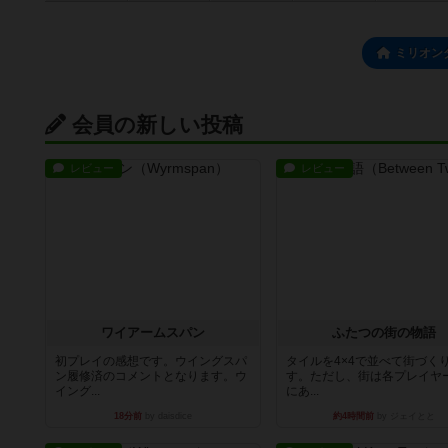
ミリオン
会員の新しい投稿
レビュー
レビュー
ワイアームスパン
ふたつの街の物語
初プレイの感想です。ウイングスパ
タイルを4×4で並べて街づく
ン履修済のコメントとなります。ウ
す。ただし、街は各プレイヤ
イング...
にあ...
18分前
by daisdice
約4時間前
by ジェイとと