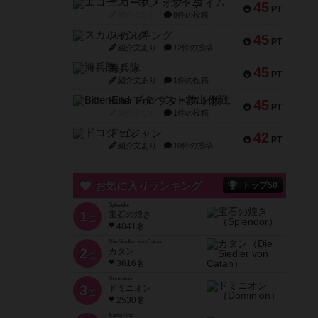
エコーズ・オブ・タイム
45
PT
紹介文なし
8件の投稿
スカルキング
45
PT
紹介文あり
12件の投稿
海兵隊
45
PT
紹介文あり
1件の投稿
Bitter End ブタペスト救出作戦
45
PT
紹介文なし
1件の投稿
ドコジャン
42
PT
紹介文あり
10件の投稿
お気に入りランキング
トップ50
Splendor
1
宝石の煌き
位
4041名
Die Siedler von Catan
2
カタン
位
3616名
Dominion
3
ドミニオン
位
2530名
Battle Line