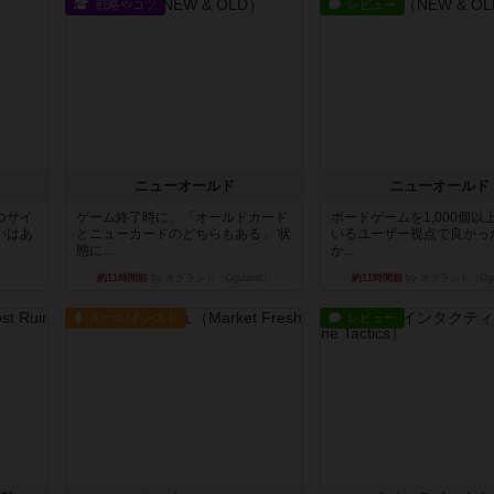
戦略やコツ
レビュー
ニューオールド
ニューオールド
つサイ
ゲーム終了時に、「オールドカード
ボードゲームを1,000個以
いはあ
とニューカードのどちらもある」 状
いるユーザー視点で良かっ
態に...
か...
約11時間前
by オグランド（Oguland）
約11時間前
by オグランド（Ogu
ルール/インスト
レビュー