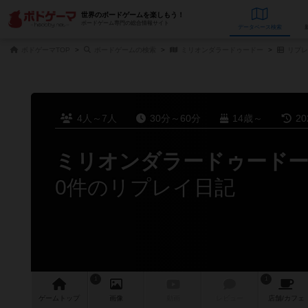
世界のボードゲームを楽しもう！
ボードゲーム専門の総合情報サイト
データベース
検
ボドゲーマTOP
ボードゲームの検索
ミリオンダラードゥードー
リプレ
4人～7人
30分～60分
14歳～
2
ミリオンダラードゥード
0件のリプレイ日記
1
1
ゲーム
トップ
画像
動画
レビュー
店舗/
カフェ