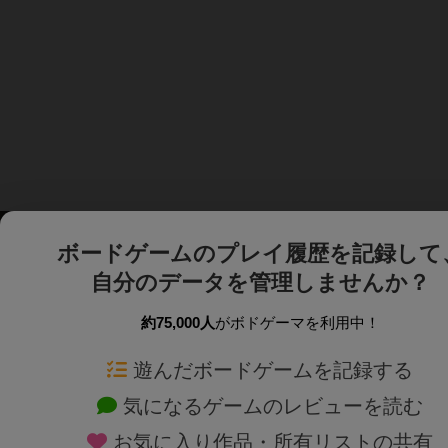
ボードゲームのプレイ履歴を記録して
自分のデータを管理しませんか？
約75,000人
がボドゲーマを利用中！
ボドゲーマTOP
ボードゲーム通販
遊んだボードゲームを記録する
気になるゲームのレビューを読む
ボードゲームを検索する
新作・再入荷情報
お気に入り作品・所有リストの共有
ボードゲームの新着レビュー
定番ボードゲームの通販