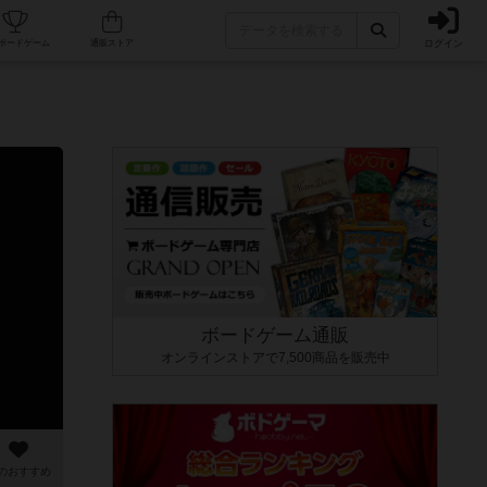
ログイン
カフェ/店舗
人気ボードゲーム
通販ストア
ボードゲーム通販
オンラインストアで7,500商品を販売中
のおすすめ