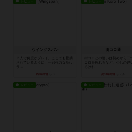
レビュー
レビュー
ウイングスパン
街コロ通
２人で何度かプレイ。ここでも指摘
街コロとの違いは初めから二
されているように、一部強力な鳥(カ
コロを振れるなど、少しの違
ラス...
るけれ...
約6時間前
by S
約10時間前
by くみ
レビュー
レビュー