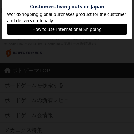
紹介文なし
1件の投稿
ドコジャン
42
PT
紹介文あり
10件の投稿
※Apple、Apple のロゴ は、米国および他の国々で登録されたApple Inc.の商標です。
※App Store は、Apple Inc.のサービスマークです。
※Android は、グーグル インコーポレイテッドの商標または登録商標です。
※Google Play とそのロゴは、Google Inc.の商標または登録商標です。
ボドゲーマTOP
ボードゲームを検索する
ボードゲームの新着レビュー
ボードゲーム会情報
メカニクス特集