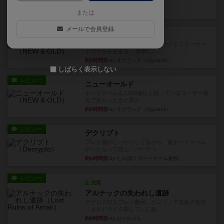
など、少しの違いはあるけれ...
約4時間前
by くみ
または
メールで会員登録
戦略やコツ
ニューオールド
ゲーム終了時に、「オールドカードとニューカー
ドのどちらもある」 状態に...
約5時間前
by オグランド（Oguland）
しばらく表示しない
レビュー
ニューオールド
ボードゲームを1,000個以上持っているユーザー視
点で良かった点と悪か...
約5時間前
by オグランド（Oguland）
レビュー
デクリプト
プレイ感がしっかりしてるから、超ボードゲーム
やったなって感じ。パーティ...
約6時間前
by ヒロ(新！ボードゲーム家族)
レビュー
充実
アルナックの失われし遺跡
アナログ対人プレイ数回。クニツィア先生の名作
「エルドラドを探して」にあ...
約8時間前
by おーちゃん