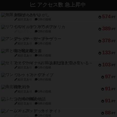
アクセス数 急上昇中
無限まちがいさがし
574
PT
紹介文あり
2件の投稿
リワイルド：サウスアメリカ
389
PT
紹介文なし
2件の投稿
アンダー・ザ・テーブラー
378
PT
紹介文あり
1件の投稿
宵と暁の呪文書
133
PT
紹介文あり
8件の投稿
セミファイナル ～お前はまだ生きている～
103
PT
紹介文あり
1件の投稿
ワン・トゥ・ファイブ
97
PT
紹介文あり
1件の投稿
南北戦争
91
PT
紹介文あり
1件の投稿
ふたつの城の物語
91
PT
紹介文あり
6件の投稿
ノームズ・アット・ナイト
88
PT
紹介文なし
1件の投稿