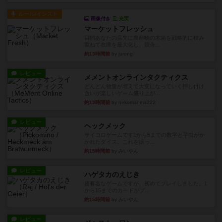
ルール/インスト
画像付き
充実
マーケットフレッシュ
目的あなたの店先に農産物の木箱を戦略的に積み
重ねて在庫を最大化し、競合...
約13時間前
by jurong
レビュー
メメントオンラインタクティクス
どんどん物量が増えて大変になっていく押し付け
合いが楽しいゲーム盛り上が...
約13時間前
by nekomanma222
レビュー
ヘックメック
サイコロゲームです1から5までの数字と芋虫がか
かれたダイス。これを振っ...
約15時間前
by みいやん
レビュー
ハゲタカのえじき
超有名なゲームですが、初めてプレイしました。1
から15までのカードがプ...
約15時間前
by みいやん
レビュー