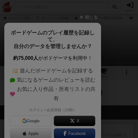
ログイン
閉じる
ボドゲーマTOP
ボードゲームの検索
マイクロネシアの通販/商品詳細
作
ボードゲームのプレイ履歴を記録し
て、
マイクロネシア
自分のデータを管理しませんか？
0件の戦略やコツ
約75,000人
がボドゲーマを利用中！
遊んだボードゲームを記録する
4
1
5
トップ
画像
動画
レビュー
カフェ
気になるゲームのレビューを読む
お気に入り作品・所有リストの共
マイクロネシアのトップに戻る
有
ログイン / 会員登録（10秒）
会員の新しい投稿
Google
X
レビュー
街コロ通
Apple
Facebook
街コロとの違いは初めから二つサイコロを振れる