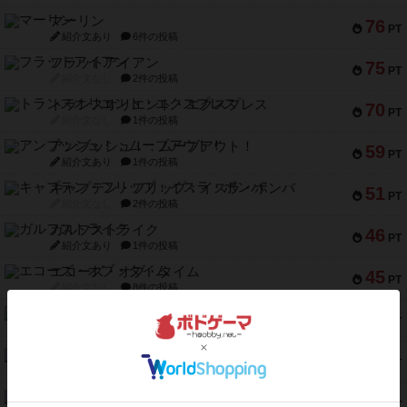
マーリン
76
PT
紹介文あり
6件の投稿
フラットアイアン
75
PT
紹介文なし
2件の投稿
トランスオリエント・エクスプレス
70
PT
紹介文なし
1件の投稿
アンブッシュ！：ムーブアウト！
59
PT
紹介文あり
1件の投稿
キャプテン・フリップ：イスラ・ボンバ
51
PT
紹介文なし
2件の投稿
ガルフストライク
46
PT
紹介文あり
1件の投稿
エコーズ・オブ・タイム
45
PT
紹介文なし
8件の投稿
スカルキング
45
PT
紹介文あり
12件の投稿
海兵隊
45
PT
紹介文あり
1件の投稿
Bitter End ブタペスト救出作戦
45
PT