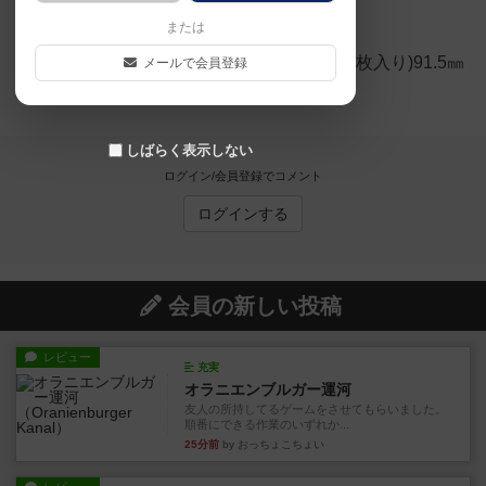
×64㎜です。
または
ホビーベースのCAC-SL21(50枚入り)91.5㎜
メールで会員登録
×66㎜がピッタリでした。
しばらく表示しない
ログイン/会員登録でコメント
ログインする
会員の新しい投稿
レビュー
充実
オラニエンブルガー運河
友人の所持してるゲームをさせてもらいました。
順番にできる作業のいずれか...
25分前
by おっちょこちょい