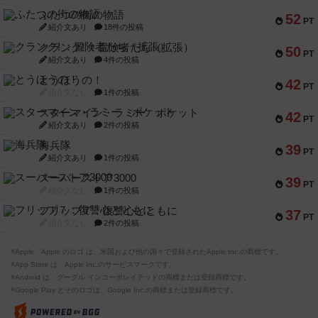
ふたつの街の物語
52
PT
紹介文あり
18件の投稿
クランク! ：冒険者たち（拡張）
50
PT
紹介文あり
4件の投稿
とうほうの！
42
PT
紹介文なし
1件の投稿
スターマイン・ラミー ポケット
42
PT
紹介文あり
2件の投稿
海兵隊
39
PT
紹介文あり
1件の投稿
スーパーストア3000
39
PT
紹介文なし
1件の投稿
フリップ７：復讐心とともに
37
PT
紹介文なし
2件の投稿
※Apple、Apple のロゴ は、米国および他の国々で登録されたApple Inc.の商標です。
※App Store は、Apple Inc.のサービスマークです。
※Android は、グーグル インコーポレイテッドの商標または登録商標です。
※Google Play とそのロゴは、Google Inc.の商標または登録商標です。