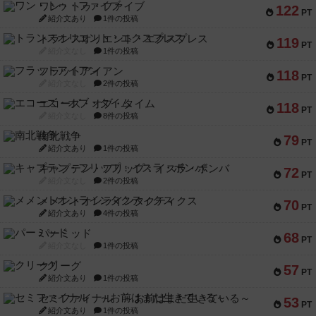
ワン・トゥ・ファイブ
122
PT
紹介文あり
1件の投稿
トランスオリエント・エクスプレス
119
PT
紹介文なし
1件の投稿
フラットアイアン
118
PT
紹介文なし
2件の投稿
エコーズ・オブ・タイム
118
PT
紹介文なし
8件の投稿
南北戦争
79
PT
紹介文あり
1件の投稿
キャプテン・フリップ：イスラ・ボンバ
72
PT
紹介文なし
2件の投稿
メメントオンラインタクティクス
70
PT
紹介文あり
4件の投稿
パーミッド
68
PT
紹介文なし
1件の投稿
クリーグ
57
PT
紹介文あり
1件の投稿
セミファイナル ～お前はまだ生きている～
53
PT
紹介文あり
1件の投稿