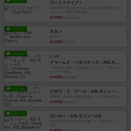
レビュー
ゴットファイブ！
自分の前に背を向けて並ぶ5枚の手札の数字を当て
るゲーム。相手の手札/場...
約2時間前
by daisdice
レビュー
カタン
神ゲー
約2時間前
by アプー
レビュー
充実
ドゥームド・バタリオンズ：ASLモジュール11
『Squad Leader』用の追加マップとして発売され
たマップの#9...
約3時間前
by Chaco
レビュー
クロワ・ド・ゲール：ASLモジュール10
1992年にAvalon Hill社が出版した『Croix de Gu...
約3時間前
by Chaco
レビュー
ガンホー：ASLモジュール9
1992年にAvalon Hill社が出版した『Gung Ho！』
に付...
約3時間前
by Chaco