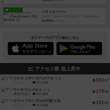
約4時間前
by Chaco
レビュー
パラトルーパー
1986年にAvalon Hill社が出版した『Paratrooper...
約4時間前
by Chaco
ボドゲーマのアプリ版はこちら
アクセス数 急上昇中
リワイルド：サウスアメリカ
552
PT
紹介文なし
2件の投稿
マーケットフレッシュ
170
PT
紹介文あり
1件の投稿
ファイアー・ブルズ / 火牛陣
141
PT
紹介文なし
1件の投稿