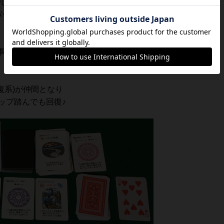
札に送らなければいけません！
ーです！(＾＾；)
事に…orz
復系)が仲間となり
ラップ踏んでも回復♪