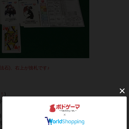
法石)、右上が捨札です♪
！
)
)モンスターが
)
札へ送れますが