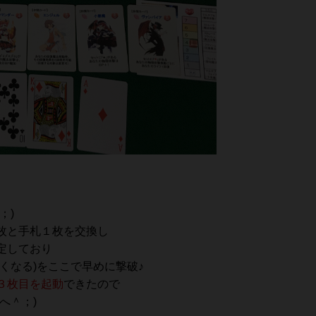
；)
枚と手札１枚を交換し
定しており
くなる)をここで早めに撃破♪
３枚目を起動
できたので
へ＾；)