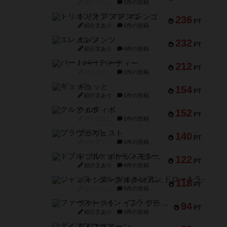
紹介文なし
1件の投稿
トリオンフ ア マレンゴ
236
PT
紹介文あり
1件の投稿
エレメンツ
232
PT
紹介文あり
4件の投稿
バー！パーティー
212
PT
紹介文なし
1件の投稿
ギョッと
154
PT
紹介文あり
1件の投稿
クルティボ
152
PT
紹介文なし
1件の投稿
ブラヴェスト
140
PT
紹介文なし
1件の投稿
ドブル：ポケットモンスター
122
PT
紹介文あり
4件の投稿
ジャンヌ・ダルク-オルレアン ドロー＆ライト
118
PT
紹介文なし
5件の投稿
ファースト・イン・フライト
94
PT
紹介文あり
3件の投稿
ダイススローン