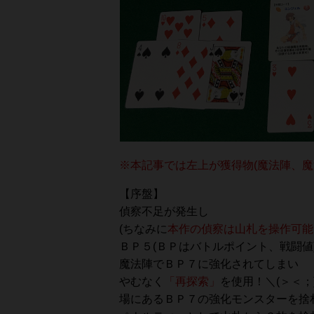
※本記事では左上が獲得物(魔法陣、魔
【序盤】
偵察不足が発生し
(ちなみに
本作の偵察は山札を操作可能
ＢＰ５(ＢＰはバトルポイント、戦闘値
魔法陣でＢＰ７に強化されてしまい
やむなく
「再探索」
を使用！＼(＞＜；
場にあるＢＰ７の強化モンスターを捨