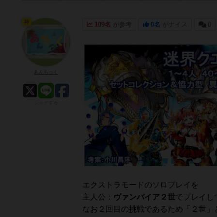
神
109名
が参考
0名
がナイス
0
あんちっく
シェアする
エクストラモードのソロプレイを
主人公：
ヴァンパイア２世
でプレイして
なお２回目の挑戦であるため「２世」