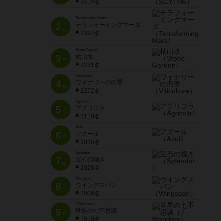
2415名
Terraforming Mars
2
テラフォーミングマーズ
位
2394名
Stone Garden
3
枯山水
位
2281名
Viticulture
4
ワイナリーの四季
位
2272名
Agricola
5
アグリコラ
位
2119名
Azul
6
アズール
位
2035名
Splendor
7
宝石の煌き
位
2028名
Wingspan
8
ウイングスパン
位
2006名
7 Wonders
9
世界の七不思議
位
1919名