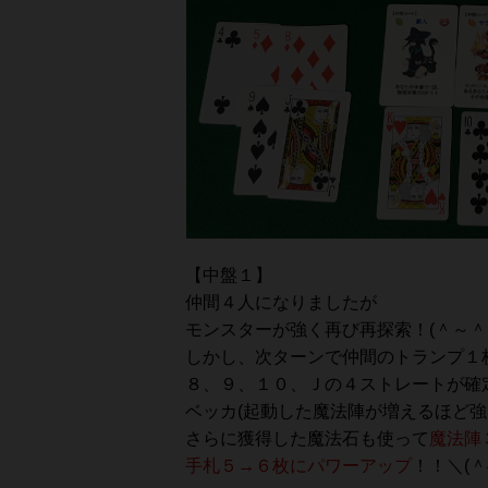
【中盤１】
仲間４人になりましたが
モンスターが強く再び再探索！(＾～＾
しかし、次ターンで仲間のトランプ１
８、９、１０、Ｊの４ストレートが確
ベッカ(起動した魔法陣が増えるほど強
さらに獲得した魔法石も使って
魔法陣
手札５→６枚にパワーアップ
！！＼(＾