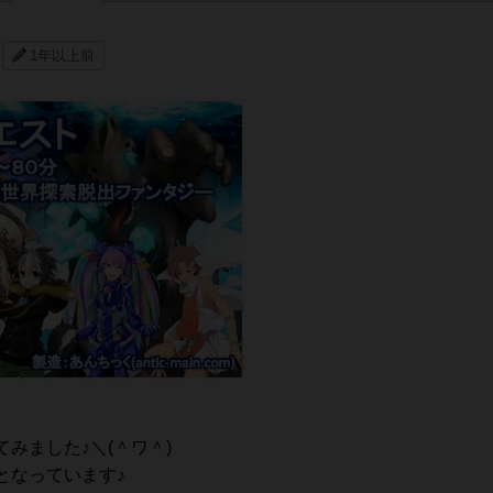
1年以上前
みました♪＼(＾ワ＾)
となっています♪