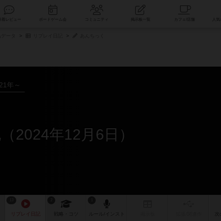
索
新着レビュー
ボードゲーム会
コミュニティ
掲示板一覧
品データ
リプレイ日記
あんちっく
021年～
2024年12月6日）
13
2
1
リプレイ
日記
戦略
・コツ
ルール
/インスト
掲示板
拡張/関連
作
次