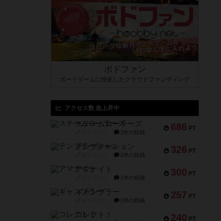
ボドファン
ボードゲームに特化したクラウドファンディング
アクセス数 急上昇中
スチームローラーズ
686
PT
紹介文なし
2件の投稿
テンプテーション
326
PT
紹介文なし
2件の投稿
アマナイト
300
PT
紹介文なし
1件の投稿
ギャンブラー
257
PT
紹介文なし
2件の投稿
コレクト！
240
PT