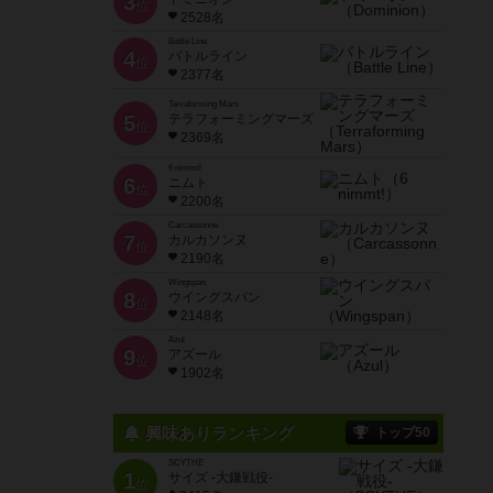
3
位
2528名
Battle Line
4
バトルライン
位
2377名
Terraforming Mars
5
テラフォーミングマーズ
位
2369名
6 nimmt!
6
ニムト
位
2200名
Carcassonne
7
カルカソンヌ
位
2190名
Wingspan
8
ウイングスパン
位
2148名
Azul
9
アズール
位
1902名
興味ありランキング
トップ50
SCYTHE
1
サイズ -大鎌戦役-
位