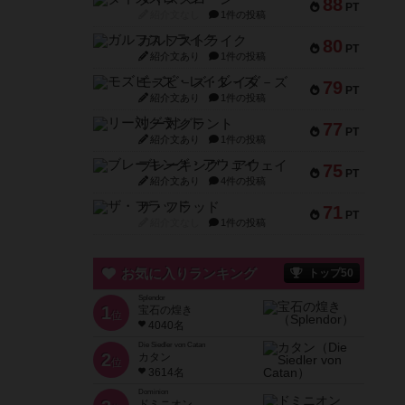
88
PT
紹介文なし
1件の投稿
ガルフストライク
80
PT
紹介文あり
1件の投稿
モズビ－ズ・レイダ－ズ
79
PT
紹介文あり
1件の投稿
リー対グラント
77
PT
紹介文あり
1件の投稿
ブレーキング・アウェイ
75
PT
紹介文あり
4件の投稿
ザ・フラッド
71
PT
紹介文なし
1件の投稿
お気に入りランキング
トップ50
Splendor
1
宝石の煌き
位
4040名
Die Siedler von Catan
2
カタン
位
3614名
Dominion
ドミニオン