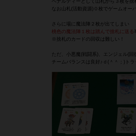
ペナルティーとして山札から３枚を捨
なお山札(活動資源)０枚でゲームオーバ
さらに場に魔法陣２枚が出てしまい
桃色の魔法陣１枚は踏んで捨札に送る
※捨札のカードの回収は難しい！
ただ、小悪魔(戦闘系)、エンジェル(回
チームバランスは良好♪ｄ(＾＾；)ト