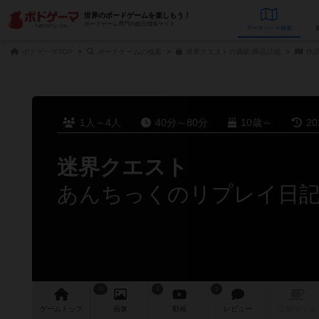
世界のボードゲームを楽しもう！
ボードゲーム専門の総合情報サイト
データベース
検
ボドゲーマTOP
ボードゲームの検索
迷界クエストの通販/商品詳細
作
1人～4人
40分～80分
10歳～
2
迷界クエスト
あんちっくのリプレイ日記（
10
3
5
ゲーム
トップ
画像
動画
レビュー
店舗/
カフェ