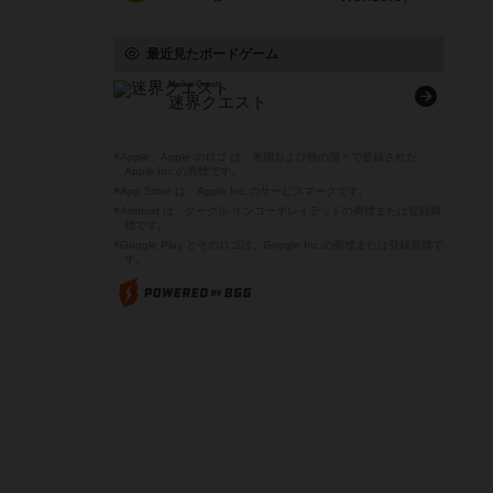
最近見たボードゲーム
Meikai Quest
迷界クエスト
※Apple、Apple のロゴ は、米国および他の国々で登録された
Apple Inc.の商標です。
※App Store は、Apple Inc.のサービスマークです。
※Android は、グーグル インコーポレイテッドの商標または登録商
標です。
※Google Play とそのロゴは、Google Inc.の商標または登録商標で
す。