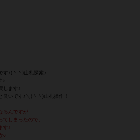
す♪(＾＾)山札探索♪
す♪
戻します♪
良いです♪＼(＾＾)山札操作！
なるんですが
ってしまったので、
ます♪
か♪