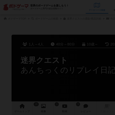
世界のボードゲームを楽しもう！
ボードゲーム専門の総合情報サイト
データベース
検
ボドゲーマTOP
ボードゲームの検索
迷界クエストの通販/商品詳細
作
1人～4人
40分～80分
10歳～
2
迷界クエスト
あんちっくのリプレイ日記（
10
3
5
ゲーム
トップ
画像
動画
レビュー
店舗/
カフェ