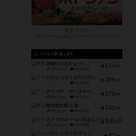
ボドファン
ボードゲームに特化したクラウドファンディング
アクセス数 急上昇中
無限まちがいさがし
574
PT
紹介文あり
2件の投稿
リワイルド：サウスアメリカ
389
PT
紹介文なし
2件の投稿
アンダー・ザ・テーブラー
378
PT
紹介文あり
1件の投稿
宵と暁の呪文書
133
PT
紹介文あり
8件の投稿
セミファイナル ～お前はまだ生きている～
103
PT
紹介文あり
1件の投稿
ワン・トゥ・ファイブ
97