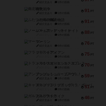
PT
紹介文あり
1件の投稿
南北戦争
91
PT
紹介文あり
1件の投稿
ふたつの城の物語
91
PT
紹介文あり
6件の投稿
ノームズ・アット・ナイト
88
PT
紹介文なし
1件の投稿
マーリン
76
PT
紹介文あり
6件の投稿
フラットアイアン
75
PT
紹介文なし
2件の投稿
トランスオリエント・エクスプレス
70
PT
紹介文なし
1件の投稿
アンブッシュ！：ムーブアウト！
59
PT
紹介文あり
1件の投稿
キャプテン・フリップ：イスラ・ボンバ
51
PT
紹介文なし
2件の投稿
ガルフストライク
46
PT
紹介文あり
1件の投稿