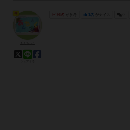
神
96名
が参考
1名
がナイス
0
あんちっく
シェアする