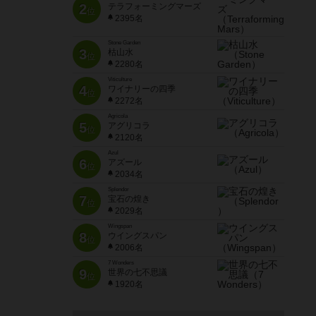
2
テラフォーミングマーズ
位
2395名
Stone Garden
3
枯山水
位
2280名
Viticulture
4
ワイナリーの四季
位
2272名
Agricola
5
アグリコラ
位
2120名
Azul
6
アズール
位
2034名
Splendor
7
宝石の煌き
位
2029名
Wingspan
8
ウイングスパン
位
2006名
7 Wonders
9
世界の七不思議
位
1920名