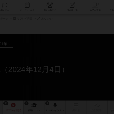
索
新着レビュー
ボードゲーム会
コミュニティ
掲示板一覧
品データ
リプレイ日記
あんちっく
021年～
2024年12月4日）
13
2
1
リプレイ
日記
戦略
・コツ
ルール
/インスト
掲示板
拡張/関連
作
次