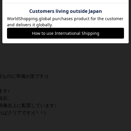
級なのに準備が楽です♪)
ます♪
法石、
画像左上に配置しています♪
ばクリアです♪(＾＾)