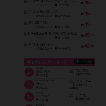
エコーズ・オブ・タイム
45
PT
紹介文なし
8件の投稿
スカルキング
45
PT
紹介文あり
12件の投稿
海兵隊
45
PT
紹介文あり
1件の投稿
Bitter End ブタペスト救出作戦
45
PT
紹介文なし
1件の投稿
ドコジャン
42
PT
紹介文あり
10件の投稿
お気に入りランキング
トップ50
Splendor
1
宝石の煌き
位
4041名
Die Siedler von Catan
2
カタン
位
3616名
Dominion
3
ドミニオン
位
2530名
Battle Line