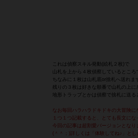
これは偵察スキル発動(絵札２枚)で
山札を上から４枚偵察しているところで
ちなみに１枚は山札底or捨札へ送れま
残りの３枚は好きな順番で山札の上に
地形トラップとかは偵察で捨札に送ると
なお毎回ハラハラドキドキの大冒険に
１つ１つ記載すると、とても長文にな
今回の記事は超割愛バージョンとなり
(＾＾；)詳しくは「体験してね♪」とし