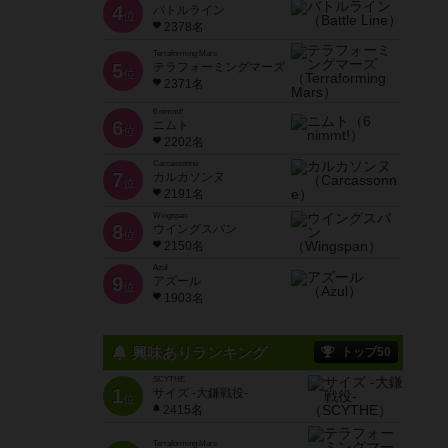
4
バトルライン
位
2378名
Terraforming Mars
5
テラフォーミングマーズ
位
2371名
6 nimmt!
6
ニムト
位
2202名
Carcassonne
7
カルカソンヌ
位
2191名
Wingspan
8
ウイングスパン
位
2150名
Azul
9
アズール
位
1903名
興味ありランキング
トップ50
SCYTHE
1
サイズ -大鎌戦役-
位
2415名
Terraforming Mars