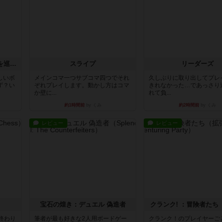
エクスペディション：世界を巡る冒険
スライプ
リーダーズ
しいボ
メインコマ一つサブコマ四つでそれ
久しぶりに取り出してプレ
ず？い
ぞれプレイします。動かし方はコマ
きれなかった…であっさり
か壁に...
れて負...
約1時間前
by くみ
約2時間前
by くみ
レビュー
レビュー
宝石の煌き：デュエル 偽造者
クランク! ：冒険者たち
終わり
筆者が最も好きな2人用ボードゲー
クランク！のプレイヤーご