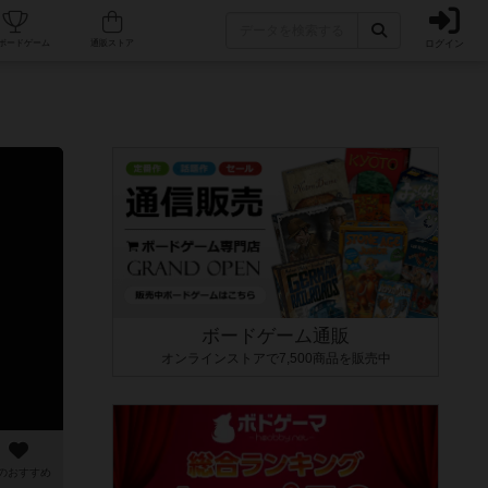
ログイン
カフェ/店舗
人気ボードゲーム
通販ストア
ボードゲーム通販
オンラインストアで7,500商品を販売中
のおすすめ