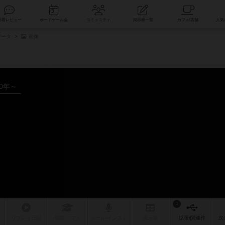
索
新着レビュー
ボードゲーム会
コミュニティ
掲示板一覧
データ
画像
20年～
1
リプレイ
日記
戦略
・コツ
ルール
/インスト
掲示板
拡張/関連
作
次