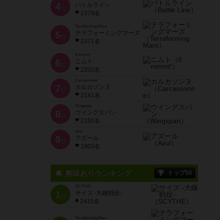
4
バトルライン
位
2379名
Terraforming Mars
5
テラフォーミングマーズ
位
2371名
6 nimmt!
6
ニムト
位
2202名
Carcassonne
7
カルカソンヌ
位
2191名
Wingspan
8
ウイングスパン
位
2150名
Azul
9
アズール
位
1903名
興味ありランキング
トップ50
SCYTHE
1
サイズ -大鎌戦役-
位
2415名
Terraforming Mars