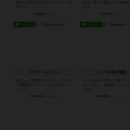
担当と色担当に分かれてプレイ。あ
ます。動きで敵のコマの種類
かんか...
れば...
約2時間前
by くみ
約2時間前
by くみ
レビュー
レビュー
ワイアームスパン
ふたつの街の物語
初プレイの感想です。ウイングスパ
タイルを4×4で並べて街づく
ン履修済のコメントとなります。ウ
す。ただし、街は各プレイヤ
イング...
にあ...
約4時間前
by daisdice
約8時間前
by ジェイとと