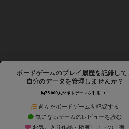
ボードゲームのプレイ履歴を記録して
自分のデータを管理しませんか？
約75,000人
がボドゲーマを利用中！
ボドゲーマTOP
ボードゲーム通販
遊んだボードゲームを記録する
気になるゲームのレビューを読む
ボードゲームを検索する
新作・再入荷情報
お気に入り作品・所有リストの共有
ボードゲームの新着レビュー
定番ボードゲームの通販