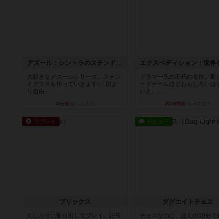
アズール：シントラのステンドグラス
大好きなアズールシリーズ。ステン
クラマー氏の不朽の名作。新
ドグラスを作っていきます✨1部よ
ードゲームほどおもしろいは
り自由...
いえ。...
33分前
by しんたろ
約1時間前
by 田中昌平
リプレイ
レビュー
ブリックス
ダグエイトチェス
久しぶりに取り出してプレイ。記号
チェスなのに、ほんの10分で