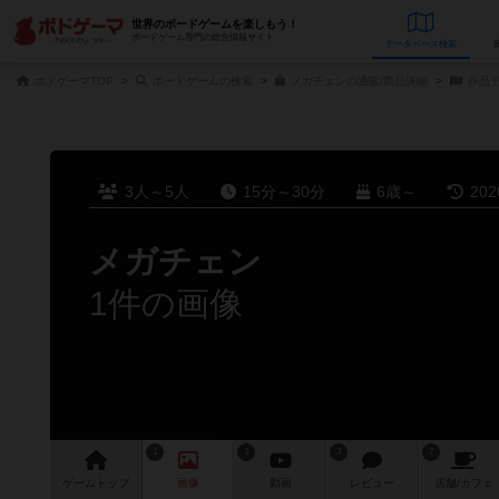
世界のボードゲームを楽しもう！
ボードゲーム専門の総合情報サイト
データベース
検
ボドゲーマTOP
ボードゲームの検索
メガチェンの通販/商品詳細
作品
3人～5人
15分～30分
6歳～
20
メガチェン
1件の画像
1
3
3
7
ゲーム
トップ
画像
動画
レビュー
店舗/
カフェ