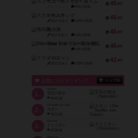
エコーズ・オブ・タイム
45
PT
紹介文なし
8件の投稿
スカルキング
45
PT
紹介文あり
12件の投稿
海兵隊
45
PT
紹介文あり
1件の投稿
Bitter End ブタペスト救出作戦
45
PT
紹介文なし
1件の投稿
ドコジャン
42
PT
紹介文あり
10件の投稿
お気に入りランキング
トップ50
Splendor
1
宝石の煌き
位
4041名
Die Siedler von Catan
2
カタン
位
3616名
Dominion
3
ドミニオン
位
2530名
Battle Line