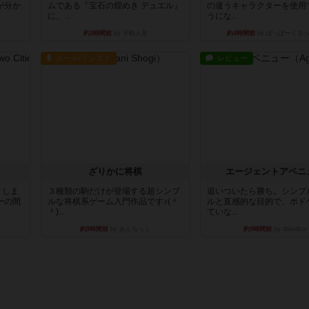
が分か
ムである『宝石の煌めき デュエル』
の違うキャラクターを使用
に、...
うにな...
約3時間前
by 手動人形
約4時間前
by ぽっぽーくる
ルール/インスト
レビュー
ざりかに将棋
エージェントアベニ
りしま
３種類の駒だけが登場する超シンプ
追いついたら勝ち。シンプ
ーの間
ルな将棋系ゲーム入門作品です♪(＾
ルと直感的な目的で、ボド
＾)...
ていな...
約9時間前
by あんちっく
約9時間前
by daisdice