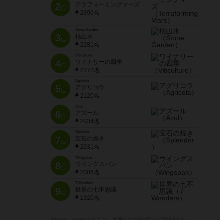
2
テラフォーミングマーズ
位
2396名
Stone Garden
3
枯山水
位
2281名
Viticulture
4
ワイナリーの四季
位
2272名
Agricola
5
アグリコラ
位
2120名
Azul
6
アズール
位
2034名
Splendor
7
宝石の煌き
位
2031名
Wingspan
8
ウイングスパン
位
2006名
7 Wonders
9
世界の七不思議
位
1920名
※Apple、Apple のロゴ は、米国および他の国々で登録された