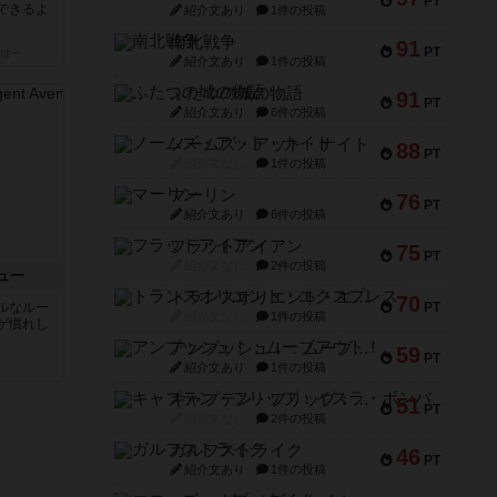
PT
できるよ
紹介文あり
1件の投稿
南北戦争
91
PT
っぽー
紹介文あり
1件の投稿
ふたつの城の物語
91
PT
紹介文あり
6件の投稿
ノームズ・アット・ナイト
88
PT
紹介文なし
1件の投稿
マーリン
76
PT
紹介文あり
6件の投稿
フラットアイアン
75
PT
紹介文なし
2件の投稿
ュー
トランスオリエント・エクスプレス
70
ルなルー
PT
紹介文なし
1件の投稿
ゲ慣れし
アンブッシュ！：ムーブアウト！
59
PT
紹介文あり
1件の投稿
キャプテン・フリップ：イスラ・ボンバ
51
PT
紹介文なし
2件の投稿
ガルフストライク
46
PT
紹介文あり
1件の投稿