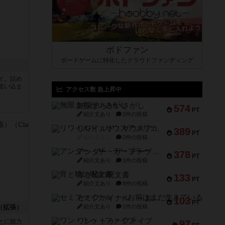
ボドファン
ボードゲームに特化したクラウドファンディング
イ。詰め
追い込ま
アクセス数 急上昇中
無限まちがいさがし
574
PT
紹介文あり
2件の投稿
リワイルド：サウスアメリカ
389
PT
紹介文なし
2件の投稿
アンダー・ザ・テーブラー
378
PT
紹介文あり
1件の投稿
宵と暁の呪文書
133
PT
紹介文あり
8件の投稿
セミファイナル ～お前はまだ生きている～
103
PT
（拡張）
紹介文あり
1件の投稿
ワン・トゥ・ファイブ
とに能力
97