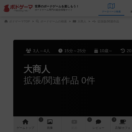
世界のボードゲームを楽しもう！
ボードゲーム専門の総合情報サイト
データベース
検
ボドゲーマTOP
ボードゲームの検索
大商人
拡張版/関連作品
3人～4人
15分～25分
10歳～
2
大商人
拡張/関連作品 0件
1
1
3
ゲーム
トップ
画像
動画
レビュー
店舗/
カフェ