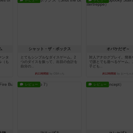
レビュー
レビュー
ム
シャット・ザ・ボックス
オバケだぞ～
ァンタ
とてもシンプルなダイスゲーム。2
対人アナログプレイ。簡単
ル（も
つのダイスを振って、出目の合計を
で誰とでも遊べるゲーム。
自分の...
子ども...
約11時間前
by OSAっち
約12時間前
by おーちゃ
レビュー
レビュー