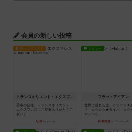
会員の新しい投稿
ルール/インスト
レビュー
トランスオリエント・エクスプレス
フラットアイアン
乗客の皆様、トランスオリエント・
世界に浸れる度 ☆☆☆☆★
エクスプレスにご乗車ありがとうご
さ ☆☆☆☆★タイパ ☆☆
ざいま...
マンハッ...
7分前
by jurong
約1時間前
by DKnewyork