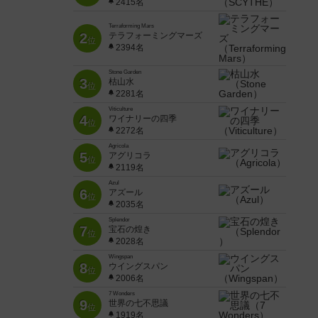
2415名
Terraforming Mars
2
テラフォーミングマーズ
位
2394名
Stone Garden
3
枯山水
位
2281名
Viticulture
4
ワイナリーの四季
位
2272名
Agricola
5
アグリコラ
位
2119名
Azul
6
アズール
位
2035名
Splendor
7
宝石の煌き
位
2028名
Wingspan
8
ウイングスパン
位
2006名
7 Wonders
9
世界の七不思議
位
1919名