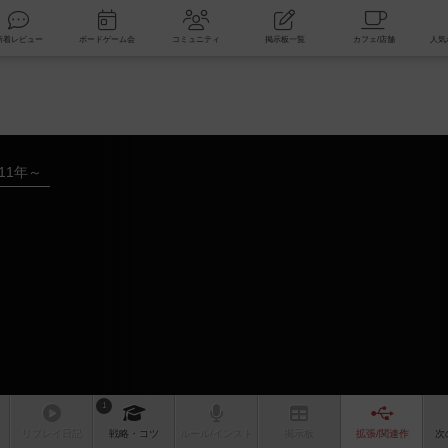
索
新着レビュー
ボードゲーム会
コミュニティ
掲示板一覧
011年～
1
リプレイ
日記
戦略
・コツ
ルール
/インスト
掲示板
拡張/関連
作
次