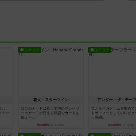
レビュー
レビュー
花火：スターマイン
アンダー・ザ・テー
楽し
自分のカードは見えず他のプレイヤ
笑えるバカゲームを集めて
☆☆☆
ーのカードが見える状態でカードを
トゲーマーとしてのレビュ
教えた...
正体隠...
約3時間前
by mob567
約5時間前
by toyota