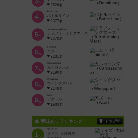
3
位
2528名
Battle Line
4
バトルライン
位
2377名
Terraforming Mars
5
テラフォーミングマーズ
位
2370名
6 nimmt!
6
ニムト
位
2201名
Carcassonne
7
カルカソンヌ
位
2190名
Wingspan
8
ウイングスパン
位
2149名
Azul
9
アズール
位
1903名
興味ありランキング
トップ50
SCYTHE
1
サイズ -大鎌戦役-
位