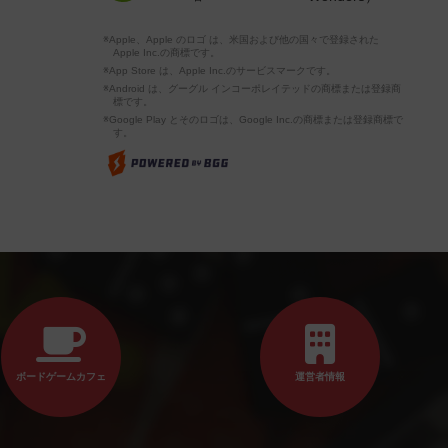
※Apple、Apple のロゴ は、米国および他の国々で登録された
Apple Inc.の商標です。
※App Store は、Apple Inc.のサービスマークです。
※Android は、グーグル インコーポレイテッドの商標または登録商
標です。
※Google Play とそのロゴは、Google Inc.の商標または登録商標で
す。
ボードゲームカフェ
運営者情報