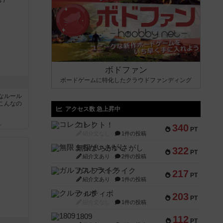
ボドファン
ボードゲームに特化したクラウドファンディング
なルール
こんなの
アクセス数 急上昇中
ん
コレクト！
340
PT
紹介文なし
1件の投稿
無限まちがいさがし
322
PT
紹介文あり
2件の投稿
ガルフストライク
217
PT
紹介文あり
1件の投稿
クルティボ
203
PT
紹介文なし
1件の投稿
1809
112
PT