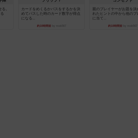
牛陣
フリップ７
コンセプト
せる。
カードをめくるかパスをするかを決
親のプレイヤーがお題を決
きる
めてパスした時のカード数字が得点
れたヒントの中から他のプ
になる...
に当て...
約18時間前
by mob567
約18時間前
by mob567