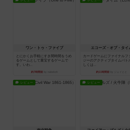
レビュー
レビュー
ワン・トゥ・ファイブ
エコーズ・オブ・タイ
とにかくお手軽にすき間時間をうめ
カードゲームにファイナルフ
るゲームとして重宝するゲームで
ジーのアクティブタイムバト
す。いわ...
しくは...
約7時間前
by nabekoh
約11時間前
by ジェイとと
レビュー
レビュー