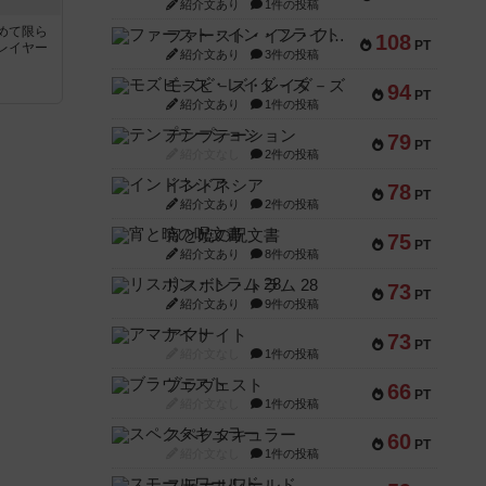
紹介文あり
1件の投稿
めて限ら
ファースト・イン・フライト
108
PT
レイヤー
紹介文あり
3件の投稿
モズビ－ズ・レイダ－ズ
94
PT
紹介文あり
1件の投稿
テンプテーション
79
PT
紹介文なし
2件の投稿
インドネシア
78
PT
紹介文あり
2件の投稿
宵と暁の呪文書
75
PT
紹介文あり
8件の投稿
リスボン・トラム 28
73
PT
紹介文あり
9件の投稿
アマナイト
73
PT
紹介文なし
1件の投稿
ブラヴェスト
66
PT
紹介文なし
1件の投稿
スペクタキュラー
60
PT
紹介文なし
1件の投稿
スモールワールド