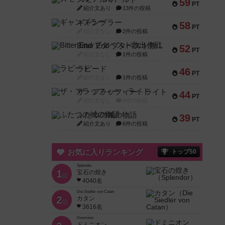
59
PT
紹介文あり
13件の投稿
ギャンブラー
58
PT
紹介文なし
2件の投稿
Bitter End ブタペスト救出作戦
52
PT
紹介文なし
1件の投稿
ラピード
46
PT
紹介文なし
1件の投稿
ザ・フラッフィー・ライト
44
PT
紹介文なし
0件の投稿
ふたつの城の物語
39
PT
紹介文あり
6件の投稿
お気に入りランキング
トップ50
Splendor
1
宝石の煌き
位
4040名
Die Siedler von Catan
2
カタン
位
3616名
Dominion
ドミニオン