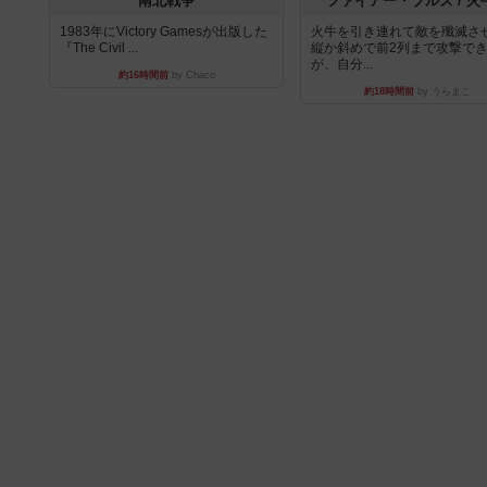
南北戦争
ファイアー・ブルズ / 火
1983年にVictory Gamesが出版した
火牛を引き連れて敵を殲滅さ
『The Civil ...
縦か斜めで前2列まで攻撃で
が、自分...
約16時間前
by Chaco
約18時間前
by うらまこ