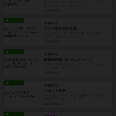
ダイスを振って、一直線に上から下、左から右に
数字が大きくなるように並べ...
15日前
の投稿
レビュー
画像付き
こちら異世界転生局
新人女神となって、世界を繁栄／救済していく。
ただし、同期に差をつけられ...
15日前
の投稿
レビュー
画像付き
愛羅武粋逸-あいらぶすいいつ-
「漢字だけでは伝わらないが、六択になれば伝わ
る」ギリギリのスイーツの当...
16日前
の投稿
レビュー
画像付き
ジェマカルテ
マップを歩きジェムを拾い地図を手に入れ名誉点
を集めます。マップには、見...
16日前
の投稿
レビュー