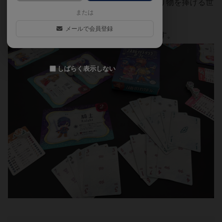
昼の振る舞いを観察して、夜に探し人に贈り物を捧げる世
または
界観がルールと符合しています。
メールで会員登録
キャラクターは計12種類、何度でも遊べます。
しばらく表示しない