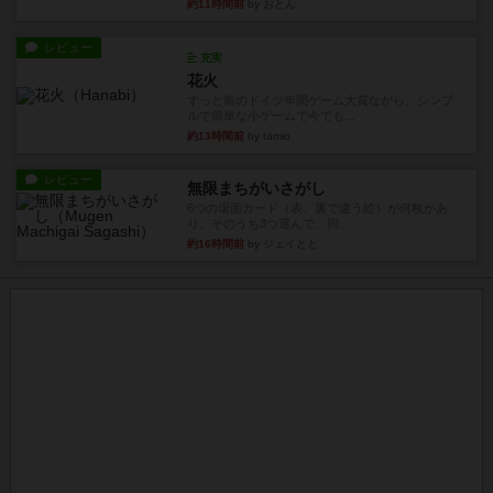
約11時間前
by おとん
レビュー
充実
花火
ずっと前のドイツ年間ゲーム大賞ながら、シンプ
ルで簡単な小ゲームで今でも...
約13時間前
by tamio
レビュー
無限まちがいさがし
6つの場面カード（表、裏で違う絵）が何枚かあ
り、そのうち3つ選んで、同...
約16時間前
by ジェイとと