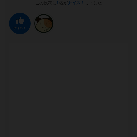
この投稿に
1
名が
ナイス！
しました
ナイス！