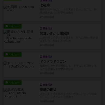
画像付き
七福廊
基本のルールはカードの大きさ比べ。ただし、特
殊効果があったり手札交換が...
17日前
の投稿
レビュー
画像付き
間違いさがし開発課
二枚の同じイラストを渡され、片方に5個の書き加
えをして、間違いさがしの...
18日前
の投稿
レビュー
画像付き
ドラドラドラゴン
龍脈からカードを獲得して、ドラゴンを召喚する
ことを目指します🐉資源が余...
19日前
の投稿
レビュー
画像付き
皇継の書状
ステンドグラス風のイラストが美しいデッキ構築
ゲーム。システム上の特徴は...
20日前
の投稿