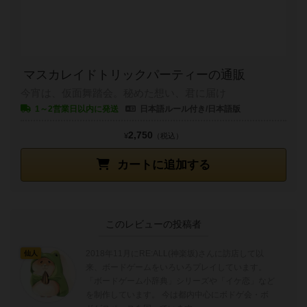
マスカレイドトリックパーティーの通販
今宵は、仮面舞踏会。秘めた想い、君に届け
1～2営業日以内に発送
日本語ルール付き/日本語版
2,750
¥
（税込）
カートに追加する
このレビューの投稿者
2018年11月にRE:ALL(神楽坂)さんに訪店して以
仙人
来、ボードゲームをいろいろプレイしています。
「ボードゲーム小辞典」シリーズや「イケ恋」など
を制作しています。 今は都内中心にボドゲ会・ボ