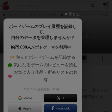
ログイン
閉じる
ボドゲーマTOP
ボードゲームの検索
マスカレイドトリックパーティーの通販/
ボードゲームのプレイ履歴を記録し
て、
マスカレイドトリックパーティー
自分のデータを管理しませんか？
七盤のハムさんさんのレビュー
約75,000人
がボドゲーマを利用中！
遊んだボードゲームを記録する
1
4
4
トップ
画像
動画
レビュー
カフェ
気になるゲームのレビューを読む
お気に入り作品・所有リストの共
152名
1名
0
約2ヶ月前
有
ログイン / 会員登録（10秒）
仮面舞踏会をテーマにした目標達成型のトリテ。昼ミッシ
ョンはトリック数の調整、夜ミッションは推理で競いま
Google
X
す。
Apple
Facebook