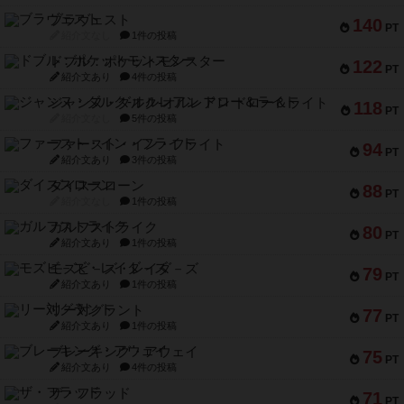
ブラヴェスト
140
PT
紹介文なし
1件の投稿
ドブル：ポケットモンスター
122
PT
紹介文あり
4件の投稿
ジャンヌ・ダルク-オルレアン ドロー＆ライト
118
PT
紹介文なし
5件の投稿
ファースト・イン・フライト
94
PT
紹介文あり
3件の投稿
ダイススローン
88
PT
紹介文なし
1件の投稿
ガルフストライク
80
PT
紹介文あり
1件の投稿
モズビ－ズ・レイダ－ズ
79
PT
紹介文あり
1件の投稿
リー対グラント
77
PT
紹介文あり
1件の投稿
ブレーキング・アウェイ
75
PT
紹介文あり
4件の投稿
ザ・フラッド
71
PT