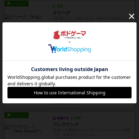
レビュー
充実
クリーグ
某動画サイトを眺めてたら、海外の方が紹介して
いた2人対戦型のダイスゲー...
約2時間前
by OSAっち
レビュー
画像付き
アグリコラ：牧場の動物たち THE BIG BOX
長らく積みゲーになってましたが、腰を据えてプ
レイできましたのでやってみ...
約4時間前
by くみ
レビュー
充実
宵と暁の呪文書
4/5点呪文を修得したり使い魔にトークンを捧げた
りして得点を増やしてい...
約7時間前
by ワタル
レビュー
画像付き
充実
ワンラウンド
星5軽〜中量級を中心にプレイするゲーマーの感想
です。今回はボードゲーム...