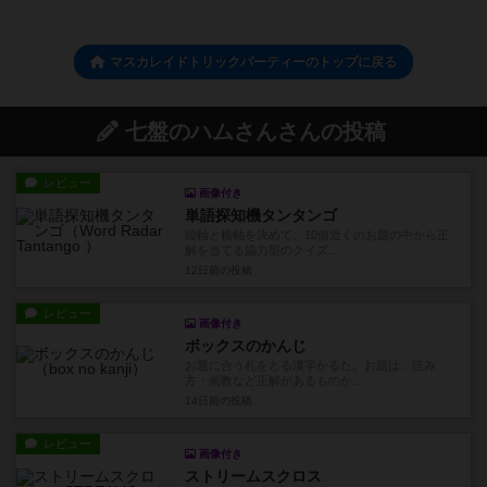
マスカレイドトリックパーティーのトップに戻る
七盤のハムさんさんの投稿
レビュー
画像付き
単語探知機タンタンゴ
縦軸と横軸を決めて、10個近くのお題の中から正
解を当てる協力型のクイズ...
12日前
の投稿
レビュー
画像付き
ボックスのかんじ
お題に合う札をとる漢字かるた。お題は、読み
方・画数など正解があるものか...
14日前
の投稿
レビュー
画像付き
ストリームスクロス