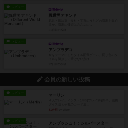
レビュー
画像付き
異世界アキンド
武具・魔法薬・食材・宝石のうちどの資源を集め
るか。資源の価値はみんなの...
21日前
の投稿
レビュー
画像付き
アンブラデコ
傘をテーマにしたタイル配置ゲーム。同じ色のタ
イルを隣接して置けない点は...
22日前
の投稿
会員の新しい投稿
レビュー
マーリン
４人プレイ。インスト1時間プレイ2時間半。結構
ダイス運と手札のカード運...
31分前
by oliber
レビュー
アンブッシュ！：シルバースター