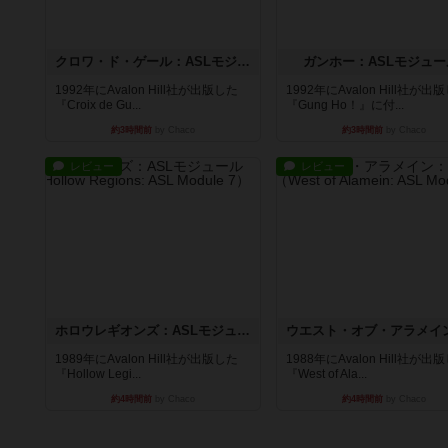
クロワ・ド・ゲール：ASLモジュール10
ガンホー：ASLモジュー
1992年にAvalon Hill社が出版した
1992年にAvalon Hill社が出
『Croix de Gu...
『Gung Ho！』に付...
約3時間前
by Chaco
約3時間前
by Chaco
レビュー
レビュー
ホロウレギオンズ：ASLモジュール7
1989年にAvalon Hill社が出版した
1988年にAvalon Hill社が出
『Hollow Legi...
『West of Ala...
約4時間前
by Chaco
約4時間前
by Chaco