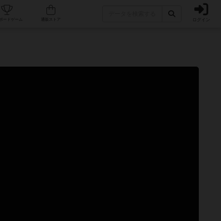
ログイン
カフェ/店舗
人気ボードゲーム
通販ストア