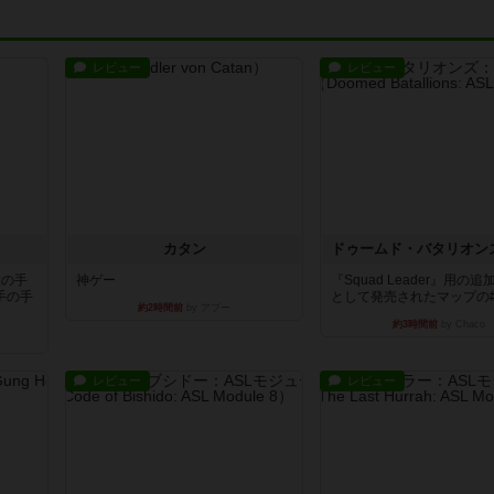
レビュー
レビュー
カタン
枚の手
神ゲー
『Squad Leader』用の
手の手
として発売されたマップの#9.
約2時間前
by アプー
約3時間前
by Chaco
レビュー
レビュー