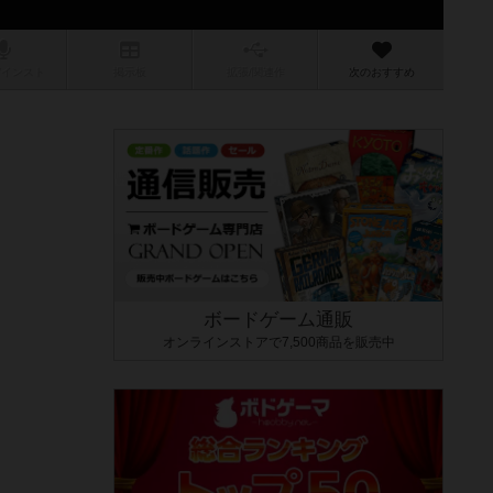
/インスト
掲示板
拡張/関連
作
次のおすすめ
ボードゲーム通販
オンラインストアで7,500商品を販売中