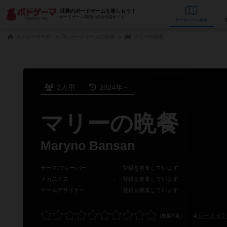
世界のボードゲームを楽しもう！
ボードゲーム専門の総合情報サイト
データベース
検
ボドゲーマTOP
ボードゲームの検索
マリーの晩餐
2人用
2024年～
マリーの晩餐
Maryno Bansan
テーマ/フレーバー
：
登録を募集しています
メカニクス
：
登録を募集しています
ゲームデザイナー
：
登録を募集しています
レーティン