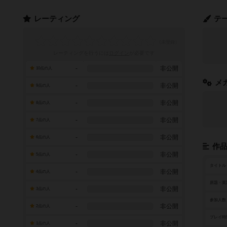
レーティング
テ
レーティングを行うには
ログイン
が必要です
-
非公開
10点の人
メ
-
非公開
9点の人
-
非公開
8点の人
-
非公開
7点の人
-
非公開
6点の人
作
-
非公開
5点の人
タイトル
-
非公開
4点の人
原題・英
-
非公開
3点の人
参加人数
-
非公開
2点の人
プレイ時
-
非公開
1点の人