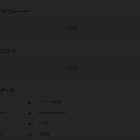
ーマ/フレーバー
未登録
カニクス
未登録
品データ
マリーの晩餐
Maryno Bansan
題表記
2人用
未登録
間