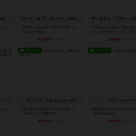
ル9
コード・オブ・ブシドー：ASLモジュール8
版した
1991年にAvalon Hill社が出版した
『Squad Leader』用の
『Code of Bus...
として発売されたマップ#11.
約3時間前
by Chaco
約3時間前
by Chaco
レビュー
レビュー
ウエスト・オブ・アラメイン：ASLモジュール5
ヤンクス：ASLモジュール3
パラトルーパー
版した
1987年にAvalon Hill社が出版した
1986年にAvalon Hill社
『Yanks』に付属のマ...
『Paratrooper...
約4時間前
by Chaco
約4時間前
by Chaco