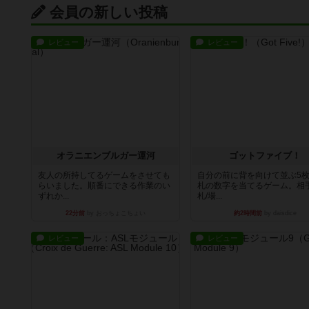
会員の新しい投稿
レビュー
レビュー
オラニエンブルガー運河
ゴットファイブ！
友人の所持してるゲームをさせても
自分の前に背を向けて並ぶ5
らいました。順番にできる作業のい
札の数字を当てるゲーム。相
ずれか...
札/場...
22分前
by おっちょこちょい
約2時間前
by daisdice
レビュー
レビュー