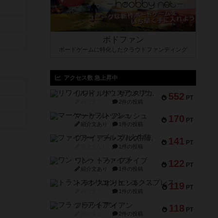
ボドファン
ボードゲームに特化したクラウドファンディング
アクセス数 急上昇中
リワイルド：サウスアメリカ
552
PT
紹介文なし
2件の投稿
マーケットフレッシュ
170
PT
紹介文あり
1件の投稿
ファイアー・ブルズ / 火牛陣
141
PT
紹介文なし
1件の投稿
ワン・トゥ・ファイブ
122
PT
紹介文あり
1件の投稿
トランスオリエント・エクスプレス
119
PT
紹介文なし
1件の投稿
フラットアイアン
118
PT
紹介文なし
2件の投稿