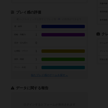
対象年齢
プレイ感の評価
発売時期
トグルスイッチを押すとプレイ感（
※
）の投票ができます
参考価格
1
運・確率
ク
1
戦略・判断力
0
交渉・立ち回り
ゲームデ
1
心理戦・ブラフ
アートワ
1
攻防・戦闘
関連企業
1
アート・外見
似たプレイ感のゲームを探す→
データに関する報告
ログインするとフォームが表示されます