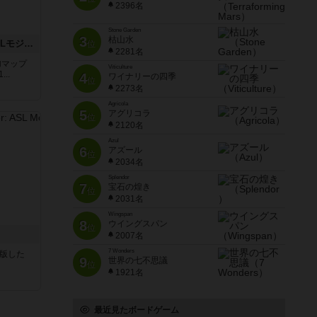
2396名
Stone Garden
3
枯山水
ザ・ラスト・フラー：ASLモジュール6
位
2281名
追加マップ
Viticulture
..
4
ワイナリーの四季
位
2273名
Agricola
5
アグリコラ
位
2120名
Azul
6
アズール
位
2034名
Splendor
7
宝石の煌き
位
2031名
Wingspan
8
ウイングスパン
位
2007名
7 Wonders
が出版した
9
世界の七不思議
位
1921名
最近見たボードゲーム