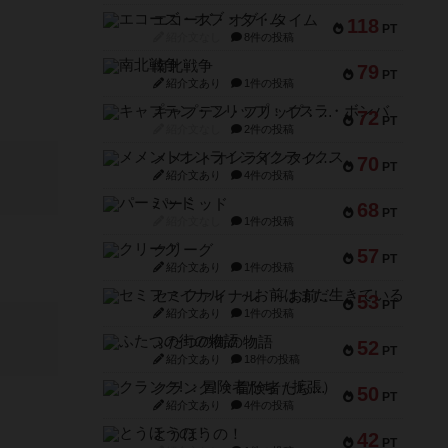
エコーズ・オブ・タイム
118
PT
紹介文なし
8件の投稿
南北戦争
79
PT
紹介文あり
1件の投稿
キャプテン・フリップ：イスラ・ボンバ
72
PT
紹介文なし
2件の投稿
メメントオンラインタクティクス
70
PT
紹介文あり
4件の投稿
パーミッド
68
PT
紹介文なし
1件の投稿
クリーグ
57
PT
紹介文あり
1件の投稿
セミファイナル ～お前はまだ生きている～
53
PT
紹介文あり
1件の投稿
ふたつの街の物語
52
PT
紹介文あり
18件の投稿
クランク! ：冒険者たち（拡張）
50
PT
紹介文あり
4件の投稿
とうほうの！
42
PT