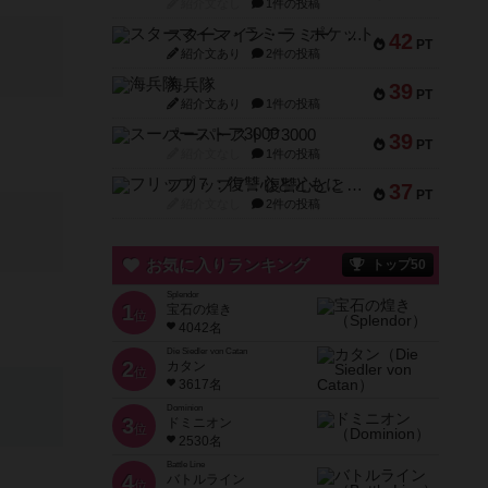
紹介文なし
1件の投稿
スターマイン・ラミー ポケット
42
PT
紹介文あり
2件の投稿
海兵隊
39
PT
紹介文あり
1件の投稿
スーパーストア3000
39
PT
紹介文なし
1件の投稿
フリップ７：復讐心とともに
37
PT
紹介文なし
2件の投稿
お気に入りランキング
トップ50
Splendor
1
宝石の煌き
位
4042名
Die Siedler von Catan
2
カタン
位
3617名
Dominion
3
ドミニオン
位
2530名
Battle Line
4
バトルライン
位