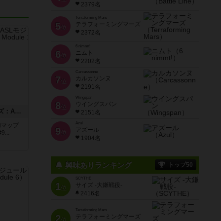
2379名
Terraforming Mars
5
テラフォーミングマーズ
位
2372名
6 nimmt!
6
ニムト
位
2202名
Carcassonne
7
カルカソンヌ
位
2191名
Wingspan
8
ウイングスパン
位
ドゥームド・バタリオンズ：ASLモジュール11
2151名
Azul
追加マップ
9
アズール
..
位
1904名
興味ありランキング
トップ50
SCYTHE
1
サイズ -大鎌戦役-
位
2416名
Terraforming Mars
2
テラフォーミングマーズ
位