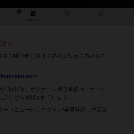
1
ュー
店舗/
カフェ
リプレイ
日記
戦略
・コツ
ルール
ださい
ス追加申請時に以下の参考URLが入力されて
。
a/items/6016827
等の情報は、ボドゲーマ運営事務局・ゲーム
だきながら登録されています。
ダーメニューからログイン/会員登録し作品説