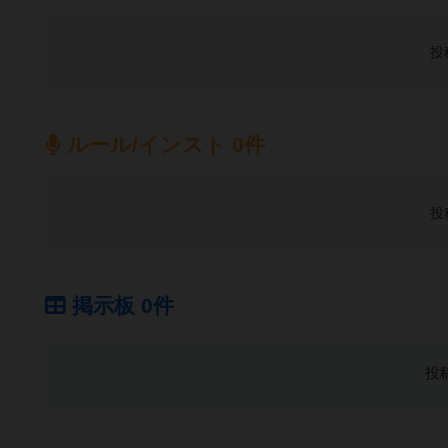
投
ルール/インスト 0件
投
掲示板 0件
投