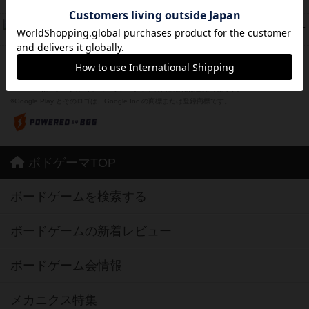
紹介文なし
1件の投稿
ドコジャン
42
PT
紹介文あり
10件の投稿
※Apple、Apple のロゴ は、米国および他の国々で登録されたApple Inc.の商標です。
※App Store は、Apple Inc.のサービスマークです。
※Android は、グーグル インコーポレイテッドの商標または登録商標です。
※Google Play とそのロゴは、Google Inc.の商標または登録商標です。
ボドゲーマTOP
ボードゲームを検索する
ボードゲームの新着レビュー
ボードゲーム会情報
メカニクス特集