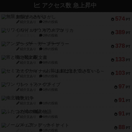
アクセス数 急上昇中
無限まちがいさがし
574
PT
紹介文あり
2件の投稿
リワイルド：サウスアメリカ
389
PT
紹介文なし
2件の投稿
アンダー・ザ・テーブラー
378
PT
紹介文あり
1件の投稿
宵と暁の呪文書
133
PT
紹介文あり
8件の投稿
セミファイナル ～お前はまだ生きている～
103
PT
紹介文あり
1件の投稿
ワン・トゥ・ファイブ
97
PT
紹介文あり
1件の投稿
南北戦争
91
PT
紹介文あり
1件の投稿
ふたつの城の物語
91
PT
紹介文あり
6件の投稿
ノームズ・アット・ナイト
88
PT
紹介文なし
1件の投稿