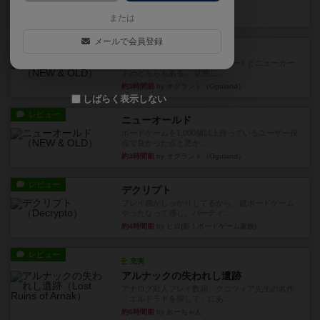
など、少しの違いはあるけれ...
約2時間前
by くみ
または
メールで会員登録
戦略やコツ
ニューオールド
ゲーム終了時に、「オールドカードとニューカー
ドのどちらもある」 状態に...
約3時間前
by オグランド（Oguland）
しばらく表示しない
レビュー
ニューオールド
ボードゲームを1,000個以上持っているユーザー視
点で良かった点と悪か...
約3時間前
by オグランド（Oguland）
レビュー
デクリプト
プレイ感がしっかりしてるから、超ボードゲーム
やったなって感じ。パーティ...
約4時間前
by ヒロ(新！ボードゲーム家族)
レビュー
充実
アルナックの失われし遺跡
アナログ対人プレイ数回。クニツィア先生の名作
「エルドラドを探して」にあ...
約6時間前
by おーちゃん