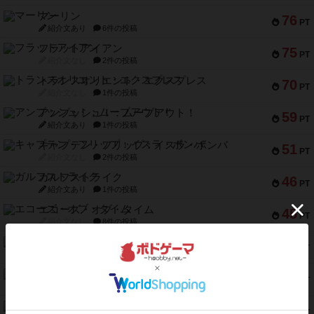
マーリン
76
PT
紹介文あり
6件の投稿
フラットアイアン
75
PT
紹介文なし
2件の投稿
トランスオリエント・エクスプレス
70
PT
紹介文なし
1件の投稿
アンブッシュ！：ムーブアウト！
59
PT
紹介文あり
1件の投稿
キャプテン・フリップ：イスラ・ボンバ
51
PT
紹介文なし
2件の投稿
ガルフストライク
46
PT
紹介文あり
1件の投稿
エコーズ・オブ・タイム
45
PT
紹介文なし
8件の投稿
スカルキング
45
PT
紹介文あり
12件の投稿
海兵隊
45
PT
紹介文あり
1件の投稿
Bitter End ブタペスト救出作戦
45
PT