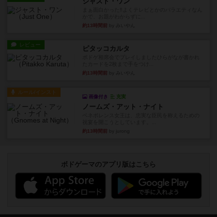
ジャスト・ワン
まぁ面白かった‼️よくテレビとかのバラエティなん
かで、お題がわからずに...
約13時間前
by みいやん
レビュー
ピタッコカルタ
ボドゲ相席会でプレイしましたひらがなが書かれ
たカードを2枚まで手をつけ...
約13時間前
by みいやん
ルール/インスト
画像付き
充実
ノームズ・アット・ナイト
ベネボレンス女王は、忠実な臣民を称えるための
祝宴を開こうとしています。...
約13時間前
by jurong
ボドゲーマのアプリ版はこちら