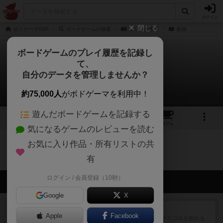
ログイン
閉じる
ボドゲーマTOP
ボードゲームの検索
マリーの晩餐
動画
ボードゲームのプレイ履歴を記録し
て、
マリーの晩餐
自分のデータを管理しませんか？
0件の動画
約75,000人
がボドゲーマを利用中！
遊んだボードゲームを記録する
1
トップ
画像
動画
レビュー
カフェ
気になるゲームのレビューを読む
お気に入り作品・所有リストの共
マリーの晩餐のトップに戻る
有
ログイン / 会員登録（10秒）
会員の新しい投稿
Google
X
レビュー
街コロ通
Apple
Facebook
街コロとの違いは初めから二つサイコロを振れる