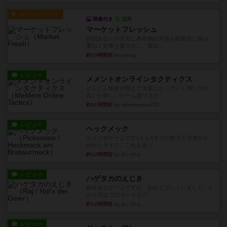
ルール/インスト
画像付き
充実
マーケットフレッシュ
目的あなたの店先に農産物の木箱を戦略的に積み
重ねて在庫を最大化し、競合...
約10時間前
by jurong
レビュー
メメントオンラインタクティクス
どんどん物量が増えて大変になっていく押し付け
合いが楽しいゲーム盛り上が...
約11時間前
by nekomanma222
レビュー
ヘックメック
サイコロゲームです1から5までの数字と芋虫がか
かれたダイス。これを振っ...
約12時間前
by みいやん
レビュー
ハゲタカのえじき
超有名なゲームですが、初めてプレイしました。1
から15までのカードがプ...
約12時間前
by みいやん
レビュー