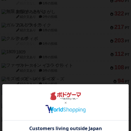
340
PT
紹介文なし
1件の投稿
無限まちがいさがし
322
PT
紹介文あり
2件の投稿
ガルフストライク
217
PT
紹介文あり
1件の投稿
クルティボ
203
PT
紹介文なし
1件の投稿
1809
112
PT
紹介文あり
1件の投稿
ファースト・イン・フライト
108
PT
紹介文あり
3件の投稿
モズビ－ズ・レイダ－ズ
94
PT
紹介文あり
1件の投稿
テンプテーション
79
PT
紹介文なし
2件の投稿
インドネシア
78
PT
紹介文あり
2件の投稿
宵と暁の呪文書
75
PT
紹介文あり
8件の投稿