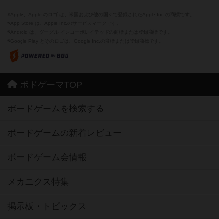
※Apple、Apple のロゴ は、米国および他の国々で登録されたApple Inc.の商標です。
※App Store は、Apple Inc.のサービスマークです。
※Android は、グーグル インコーポレイテッドの商標または登録商標です。
※Google Play とそのロゴは、Google Inc.の商標または登録商標です。
ボドゲーマTOP
ボードゲームを検索する
ボードゲームの新着レビュー
ボードゲーム会情報
メカニクス特集
掲示板・トピックス