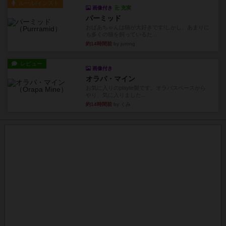
ルール/インスト
画像付き
充実
パーミッド
おばあちゃんは猫が大好きです!しかし、あまりに
も多くの猫を飼っているた...
約14時間前
by jurong
レビュー
画像付き
オラパ・マイン
お気に入りのplayte製です。オラパスペースから
やり、気に入りました...
約14時間前
by くみ