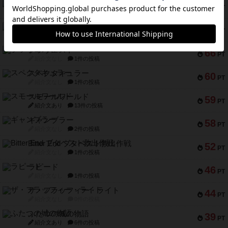
リスボン・トラム 28
73
PT
紹介文あり
9件の投稿
アマナイト
73
PT
紹介文なし
1件の投稿
ブラヴェスト
66
PT
紹介文なし
1件の投稿
スペクタキュラー
60
PT
紹介文なし
1件の投稿
スモールワールド
59
PT
紹介文あり
13件の投稿
ギャンブラー
58
PT
紹介文なし
2件の投稿
Bitter End ブタペスト救出作戦
52
PT
紹介文なし
1件の投稿
ラピード
46
PT
紹介文なし
1件の投稿
ザ・フラッフィー・ライト
44
PT
紹介文なし
0件の投稿
ふたつの城の物語
39
PT
紹介文あり
6件の投稿