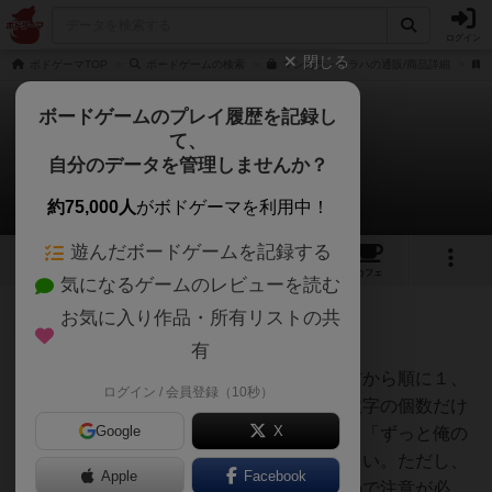
ログイン
閉じる
ボドゲーマTOP
ボードゲームの検索
マンカラ・カラハの通販/商品詳細
ボードゲームのプレイ履歴を記録し
て、
マンカラ / カラハ
自分のデータを管理しませんか？
1件の戦略やコツ
約75,000人
がボドゲーマを利用中！
遊んだボードゲームを記録する
4
3
25
146
トップ
画像
動画
レビュー
カフェ
気になるゲームのレビューを読む
お気に入り作品・所有リストの共
仙人
9562名
1名
0
有
自分の陣地にある６つの穴に、右から順に１、
ログイン / 会員登録（10秒）
ハクシャク
２、３…と数字をつけて、その数字の個数だけ
Google
X
石が入っている状態にできれば、「ずっと俺の
ターン！」的なことができて楽しい。ただし、
Apple
Facebook
ルールによって勝利条件が違うので注意が必