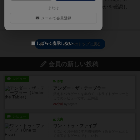
要。ちゃんとどのルールでやるのかを確認し
または
て、しっかりと勝利条件を頭...
メールで会員登録
続きを読む（7年以上前）
しばらく表示しない
マンカラ / カラハのトップに戻る
会員の新しい投稿
レビュー
充実
アンダー・ザ・テーブラー
笑えるバカゲームを集めているライトゲーマーと
してのレビューです。正体隠...
26分前
by toyota
レビュー
充実
ワン・トゥ・ファイブ
とにかくお手軽にすき間時間をうめるゲームとし
て重宝するゲームです。いわ...