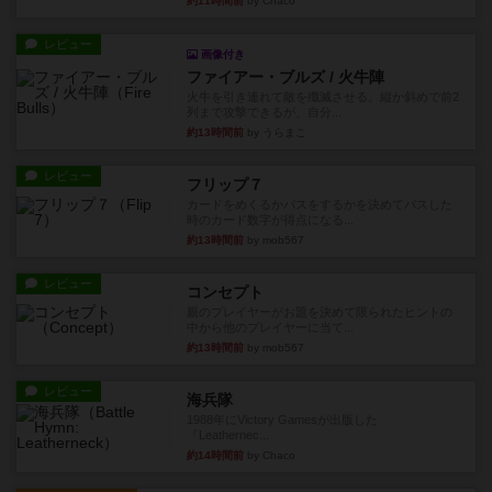
約11時間前
by Chaco
レビュー
画像付き
ファイアー・ブルズ / 火牛陣
火牛を引き連れて敵を殲滅させる。縦か斜めで前2
列まで攻撃できるが、自分...
約13時間前
by うらまこ
レビュー
フリップ７
カードをめくるかパスをするかを決めてパスした
時のカード数字が得点になる...
約13時間前
by mob567
レビュー
コンセプト
親のプレイヤーがお題を決めて限られたヒントの
中から他のプレイヤーに当て...
約13時間前
by mob567
レビュー
海兵隊
1988年にVictory Gamesが出版した
『Leathernec...
約14時間前
by Chaco