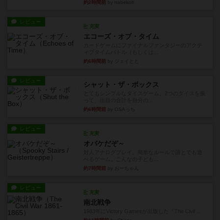
約2時間前
by nabekoh
レビュー
充実
エコーズ・オブ・タイム
カードゲームにファイナルファンタジーのアクテ
ィブタイムバトル（もしくは...
約6時間前
by ジェイとと
レビュー
シャット・ザ・ボックス
とてもシンプルなダイスゲーム。2つのダイスを振
って、出目の合計を自分の...
約6時間前
by OSAっち
レビュー
充実
オバケだぞ～
対人アナログプレイ。簡単なルールで誰とでも遊
べるゲーム。こんなの子ども...
約7時間前
by おーちゃん
レビュー
充実
南北戦争
1983年にVictory Gamesが出版した『The Civil ...