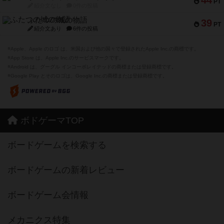
PT
紹介文なし
0件の投稿
ふたつの城の物語
39
PT
紹介文あり
6件の投稿
※Apple、Apple のロゴ は、米国および他の国々で登録されたApple Inc.の商標です。
※App Store は、Apple Inc.のサービスマークです。
※Android は、グーグル インコーポレイテッドの商標または登録商標です。
※Google Play とそのロゴは、Google Inc.の商標または登録商標です。
ボドゲーマTOP
ボードゲームを検索する
ボードゲームの新着レビュー
ボードゲーム会情報
メカニクス特集