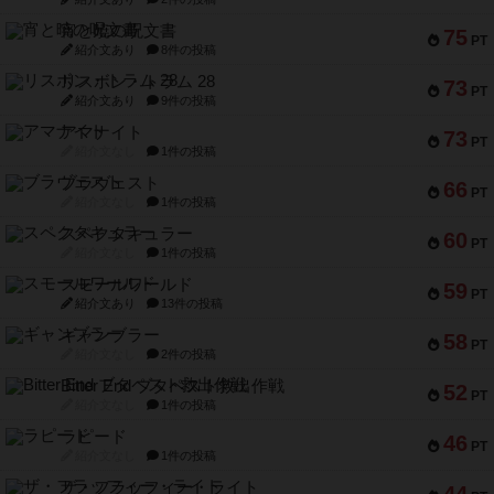
宵と暁の呪文書
75
PT
紹介文あり
8件の投稿
リスボン・トラム 28
73
PT
紹介文あり
9件の投稿
アマナイト
73
PT
紹介文なし
1件の投稿
ブラヴェスト
66
PT
紹介文なし
1件の投稿
スペクタキュラー
60
PT
紹介文なし
1件の投稿
スモールワールド
59
PT
紹介文あり
13件の投稿
ギャンブラー
58
PT
紹介文なし
2件の投稿
Bitter End ブタペスト救出作戦
52
PT
紹介文なし
1件の投稿
ラピード
46
PT
紹介文なし
1件の投稿
ザ・フラッフィー・ライト
44