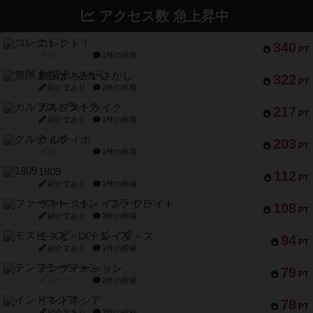
アクセス数 急上昇中
コレクト！
340
PT
紹介文なし
1件の投稿
無限まちがいさがし
322
PT
紹介文あり
2件の投稿
ガルフストライク
217
PT
紹介文あり
1件の投稿
クルティボ
203
PT
紹介文なし
1件の投稿
1809
112
PT
紹介文あり
1件の投稿
ファースト・イン・フライト
108
PT
紹介文あり
3件の投稿
モズビ－ズ・レイダ－ズ
94
PT
紹介文あり
1件の投稿
テンプテーション
79
PT
紹介文なし
2件の投稿
インドネシア
78
PT
紹介文あり
2件の投稿