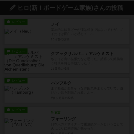
ヒロ(新！ボードゲーム家族)さんの投稿
レビュー
ノイ
基本的には運げーが僕は好きではないですが、ノ
イだけは面白いと感じて、ふ...
20日前
の投稿
レビュー
クアックサルバ―：アルケミスト
ちょうど良い拡張だなと思った。拡張って結構違
う特典を得る手段だったり、...
26日前
の投稿
レビュー
ハンブルク
まず箱絵が面白そうな雰囲気をまとっていて、遊
びたい欲を刺激される。ルー...
約1ヶ月前
の投稿
レビュー
充実
フォーリング
日本人のデザイナーで重量級ゲームということで
久しぶりに期待感が高かった...
約2ヶ月前
の投稿