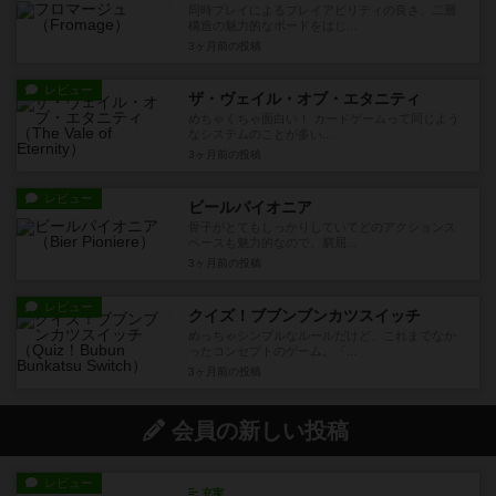
同時プレイによるプレイアビリティの良さ、二層
構造の魅力的なボードをはじ...
3ヶ月前
の投稿
レビュー
ザ・ヴェイル・オブ・エタニティ
めちゃくちゃ面白い！ カードゲームって同じよう
なシステムのことが多い...
3ヶ月前
の投稿
レビュー
ビールパイオニア
骨子がとてもしっかりしていてどのアクションス
ペースも魅力的なので、窮屈...
3ヶ月前
の投稿
レビュー
クイズ！ブブンブンカツスイッチ
めっちゃシンプルなルールだけど、これまでなか
ったコンセプトのゲーム。「...
3ヶ月前
の投稿
会員の新しい投稿
レビュー
充実