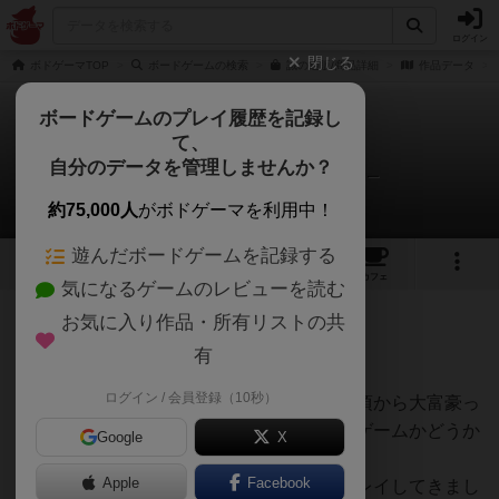
ログイン
閉じる
ボドゲーマTOP
ボードゲームの検索
誠の通販/商品詳細
作品データ
ボードゲームのプレイ履歴を記録し
て、
誠
自分のデータを管理しませんか？
ヒロ(新！ボードゲーム家族)さんのレビュー
約75,000人
がボドゲーマを利用中！
遊んだボードゲームを記録する
1
1
4
トップ
画像
動画
レビュー
カフェ
気になるゲームのレビューを読む
お気に入り作品・所有リストの共
148名
0名
0
8ヶ月前
有
ログイン / 会員登録（10秒）
大富豪系のゲームが大好きな我が家では日頃から大富豪っ
ぽいゲームを買っては、大富豪より面白いゲームかどうか
Google
X
探究し続けています。
Apple
Facebook
これまでも、数々の大富豪系ゲームかをプレイしてきまし