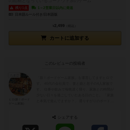
の絵柄となっているゴーアウト系のゲーム
残り1点
1～2営業日以内に発送
日本語ルール付き/日本語版
2,499
¥
（税込）
カートに追加する
このレビューの投稿者
たまご
「新！ボードゲーム家族」を運営してますヒロで
す。 40代の会社員で、妻と娘と息子の4人家族で
す。 仕事や飲みで毎晩遅く帰り、家族との時間が
少ない日々を過ごしていたある日のこと。 「家族
ヒロ(新！ボード
と本気で遊んでますか？」 通りすがりのボードゲ
ゲーム家族)
ームショップの言葉が心に刺さり、自分...
シェアする