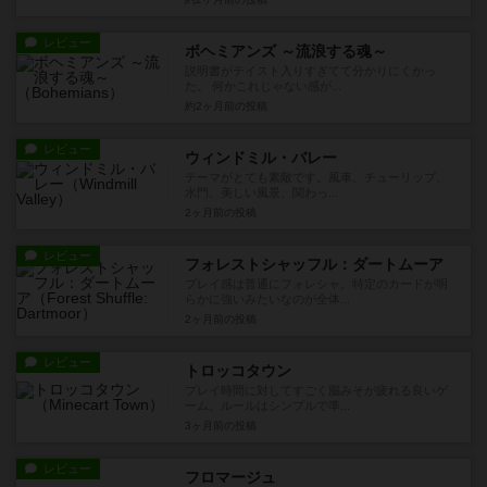
レビュー
ボヘミアンズ ～流浪する魂～
説明書がテイスト入りすぎてて分かりにくかっ
た。 何かこれじゃない感が...
約2ヶ月前
の投稿
レビュー
ウィンドミル・バレー
テーマがとても素敵です。風車、チューリップ、
水門、美しい風景、関わっ...
2ヶ月前
の投稿
レビュー
フォレストシャッフル：ダートムーア
プレイ感は普通にフォレシャ。特定のカードが明
らかに強いみたいなのが全体...
2ヶ月前
の投稿
レビュー
トロッコタウン
プレイ時間に対してすごく脳みそが疲れる良いゲ
ーム。ルールはシンプルで準...
3ヶ月前
の投稿
レビュー
フロマージュ