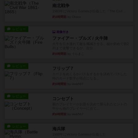
南北戦争
1983年にVictory Gamesが出版した『The Civil ...
約3時間前
by Chaco
レビュー
画像付き
ファイアー・ブルズ / 火牛陣
火牛を引き連れて敵を殲滅させる。縦か斜めで前2
列まで攻撃できるが、自分...
約5時間前
by うらまこ
レビュー
フリップ７
カードをめくるかパスをするかを決めてパスした
時のカード数字が得点になる...
約5時間前
by mob567
レビュー
コンセプト
親のプレイヤーがお題を決めて限られたヒントの
中から他のプレイヤーに当て...
約6時間前
by mob567
レビュー
海兵隊
1988年にVictory Gamesが出版した