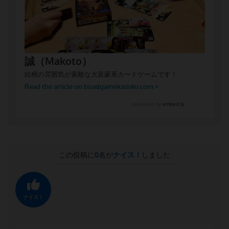
この投稿に
0
名が
ナイス！
しました
ナイス！