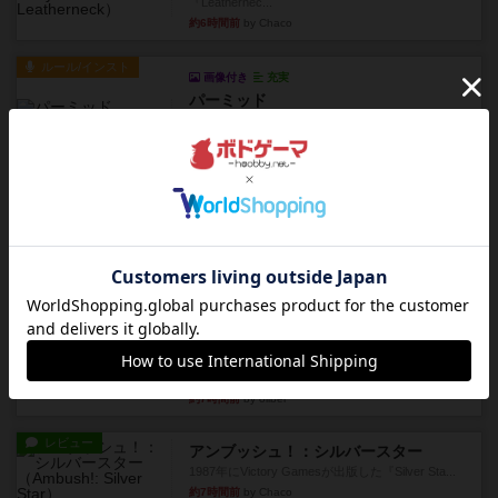
『Leathernec...
約6時間前
by Chaco
ルール/インスト
画像付き
充実
パーミッド
おばあちゃんは猫が大好きです!しかし、あまりに
も多くの猫を飼っているた...
約6時間前
by jurong
レビュー
画像付き
オラパ・マイン
お気に入りのplayte製です。オラパスペースから
やり、気に入りました...
約6時間前
by くみ
レビュー
マーリン
４人プレイ。インスト1時間プレイ2時間半。結構
ダイス運と手札のカード運...
約7時間前
by oliber
レビュー
アンブッシュ！：シルバースター
1987年にVictory Gamesが出版した『Silver Sta...
約7時間前
by Chaco