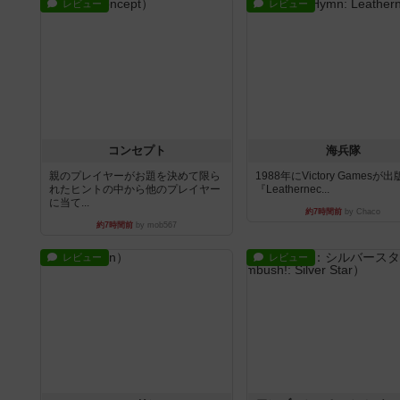
レビュー
レビュー
コンセプト
海兵隊
親のプレイヤーがお題を決めて限ら
1988年にVictory Gamesが
れたヒントの中から他のプレイヤー
『Leathernec...
に当て...
約7時間前
by Chaco
約7時間前
by mob567
レビュー
レビュー