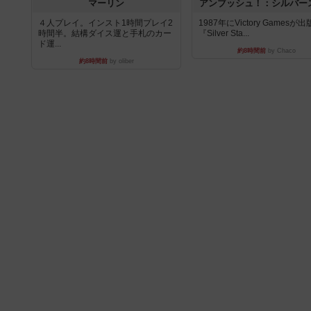
マーリン
アンブッシュ！：シルバー
４人プレイ。インスト1時間プレイ2
1987年にVictory Gamesが
時間半。結構ダイス運と手札のカー
『Silver Sta...
ド運...
約8時間前
by Chaco
約8時間前
by oliber