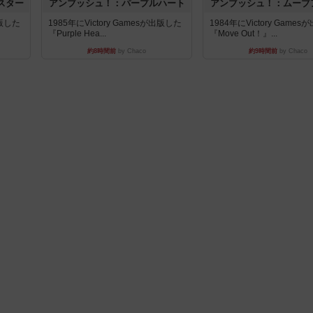
スター
アンブッシュ！：パープルハート
アンブッシュ！：ムーブ
出版した
1985年にVictory Gamesが出版した
1984年にVictory Game
『Purple Hea...
『Move Out！』...
約8時間前
by Chaco
約9時間前
by Chaco