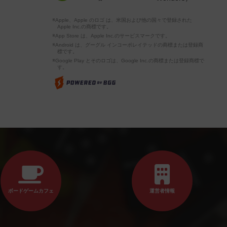
※Apple、Apple のロゴ は、米国および他の国々で登録された
Apple Inc.の商標です。
※App Store は、Apple Inc.のサービスマークです。
※Android は、グーグル インコーポレイテッドの商標または登録商
標です。
※Google Play とそのロゴは、Google Inc.の商標または登録商標で
す。
ボードゲームカフェ
運営者情報