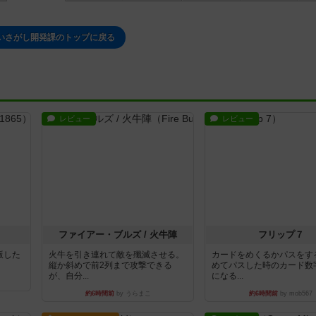
いさがし開発課のトップに戻る
レビュー
レビュー
ファイアー・ブルズ / 火牛陣
フリップ７
出版した
火牛を引き連れて敵を殲滅させる。
カードをめくるかパスをす
縦か斜めで前2列まで攻撃できる
めてパスした時のカード数
が、自分...
になる...
約6時間前
by うらまこ
約6時間前
by mob567