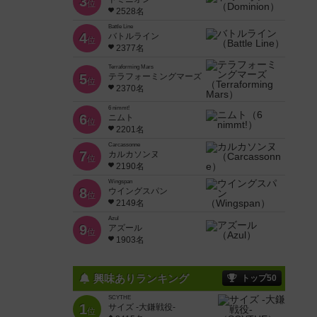
3
位
2528名
Battle Line
4
バトルライン
位
2377名
Terraforming Mars
5
テラフォーミングマーズ
位
2370名
6 nimmt!
6
ニムト
位
2201名
Carcassonne
7
カルカソンヌ
位
2190名
Wingspan
8
ウイングスパン
位
2149名
Azul
9
アズール
位
1903名
興味ありランキング
トップ50
SCYTHE
1
サイズ -大鎌戦役-
位