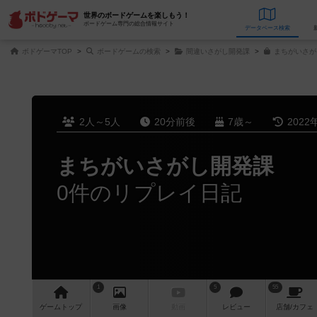
世界のボードゲームを楽しもう！
ボードゲーム専門の総合情報サイト
データベース
検
ボドゲーマTOP
ボードゲームの検索
間違いさがし開発課
まちがいさが
2人～5人
20分前後
7歳～
2022
まちがいさがし開発課
0件のリプレイ日記
1
5
55
ゲーム
トップ
画像
動画
レビュー
店舗/
カフェ