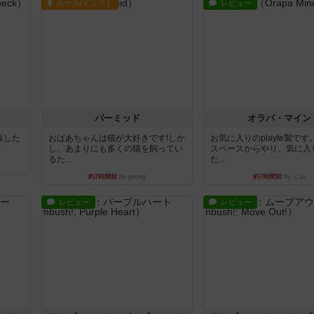
ルール/インスト
レビュー
パーミッド
オラパ・マイン
出版した
おばあちゃんは猫が大好きです!しか
お気に入りのplayte製で
し、あまりにも多くの猫を飼ってい
スペースからやり、気に入
るた...
た...
約7時間前
by jurong
約7時間前
by くみ
レビュー
レビュー