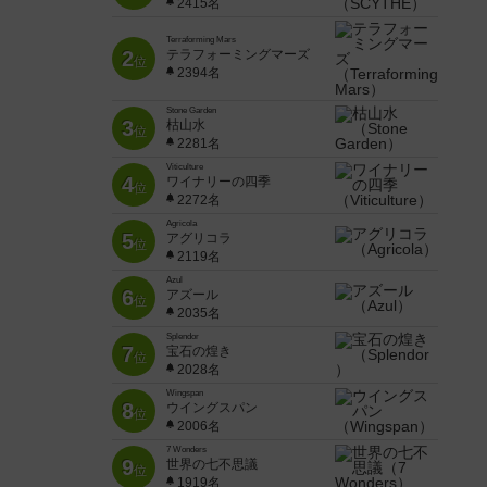
2415名
Terraforming Mars
2
テラフォーミングマーズ
位
2394名
Stone Garden
3
枯山水
位
2281名
Viticulture
4
ワイナリーの四季
位
2272名
Agricola
5
アグリコラ
位
2119名
Azul
6
アズール
位
2035名
Splendor
7
宝石の煌き
位
2028名
Wingspan
8
ウイングスパン
位
2006名
7 Wonders
9
世界の七不思議
位
1919名