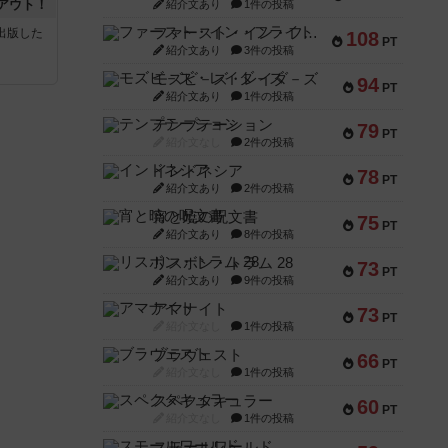
アウト！
紹介文あり
1件の投稿
ファースト・イン・フライト
sが出版した
108
PT
紹介文あり
3件の投稿
モズビ－ズ・レイダ－ズ
94
PT
紹介文あり
1件の投稿
テンプテーション
79
PT
紹介文なし
2件の投稿
インドネシア
78
PT
紹介文あり
2件の投稿
宵と暁の呪文書
75
PT
紹介文あり
8件の投稿
リスボン・トラム 28
73
PT
紹介文あり
9件の投稿
アマナイト
73
PT
紹介文なし
1件の投稿
ブラヴェスト
66
PT
紹介文なし
1件の投稿
スペクタキュラー
60
PT
紹介文なし
1件の投稿
スモールワールド