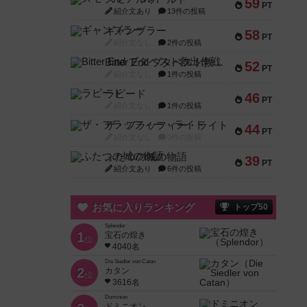
59
PT
紹介文あり
13件の投稿
ギャンブラー
58
PT
紹介文なし
2件の投稿
Bitter End ブタペスト救出作戦
52
PT
紹介文なし
1件の投稿
ラピード
46
PT
紹介文なし
1件の投稿
ザ・フラッフィー・ライト
44
PT
紹介文なし
0件の投稿
ふたつの城の物語
39
PT
紹介文あり
6件の投稿
お気に入りランキング
トップ50
Splendor
1
宝石の煌き
位
4040名
Die Siedler von Catan
2
カタン
位
3616名
Dominion
ドミニオン