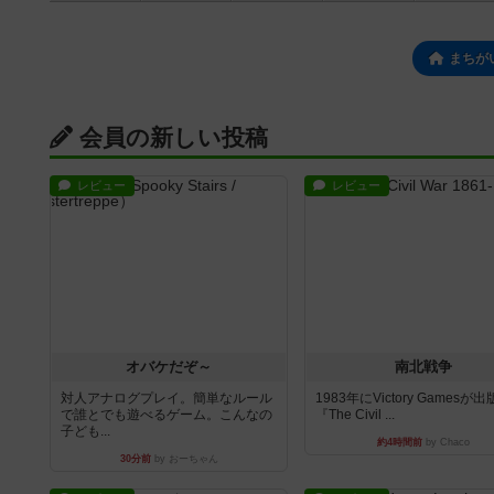
まちが
会員の新しい投稿
レビュー
レビュー
オバケだぞ～
南北戦争
対人アナログプレイ。簡単なルール
1983年にVictory Gamesが
で誰とでも遊べるゲーム。こんなの
『The Civil ...
子ども...
約4時間前
by Chaco
30分前
by おーちゃん