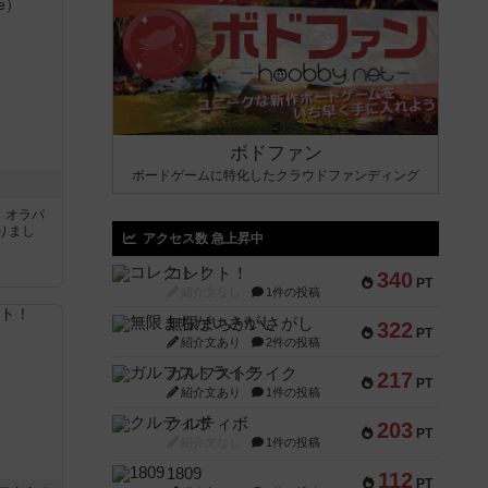
ボドファン
ボードゲームに特化したクラウドファンディング
す。オラパ
りまし
アクセス数 急上昇中
コレクト！
340
PT
紹介文なし
1件の投稿
無限まちがいさがし
322
PT
紹介文あり
2件の投稿
ガルフストライク
217
PT
紹介文あり
1件の投稿
クルティボ
203
PT
紹介文なし
1件の投稿
1809
112
PT