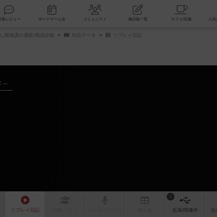
索
新着レビュー
ボードゲーム会
コミュニティ
掲示板一覧
し開発課の通販/商品詳細
作品データ
リプレイ日記
年～
2
リプレイ
日記
戦略
・コツ
ルール
/インスト
掲示板
拡張/関連
作
次